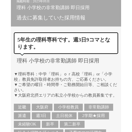
掲載時期：2023年09月
理科 小学校の非常勤講師 即日採用
過去に募集していた採用情報
5年生の理科専科です。週3日9コマとな
ります。
理科 小学校の非常勤講師 即日採用
▼理科専科：中学「理科」ｏｒ高校「理科」or「小学
校」教員免許取得者お持ちの方、ご応募ください。
▼ご希望の曜日・時間帯・ご勤務開始日等、ご相談くだ
さい。
▼大阪府北摂エリアの私立小学校からの教員募集です。
近畿
大阪府
小学校教員
非常勤講師
派遣
週3日
土日祝休
2学期★採用
未経験OK
新卒
第二新卒