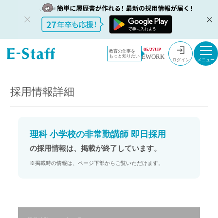
教員採用情
採用情報
05/27UP
教育の仕事を
EWORK
もっと知りたい
報のイー・
理科 小学校の非常勤講師 即日採用
ログイン
スタッフ
TOP
採用情報詳細
理科 小学校の非常勤講師 即日採用
の採用情報は、掲載が終了しています。
※掲載時の情報は、ページ下部からご覧いただけます。