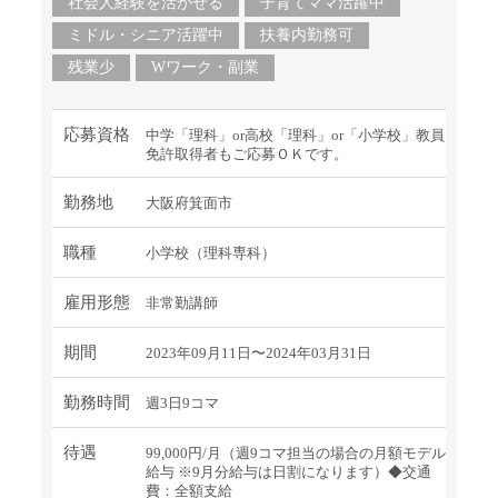
社会人経験を活かせる
子育てママ活躍中
ミドル・シニア活躍中
扶養内勤務可
残業少
Wワーク・副業
応募資格
中学「理科」or高校「理科」or「小学校」教員
免許取得者もご応募ＯＫです。
勤務地
大阪府箕面市
職種
小学校（理科専科）
雇用形態
非常勤講師
期間
2023年09月11日〜2024年03月31日
勤務時間
週3日9コマ
待遇
99,000円/月（週9コマ担当の場合の月額モデル
給与 ※9月分給与は日割になります）◆交通
費：全額支給