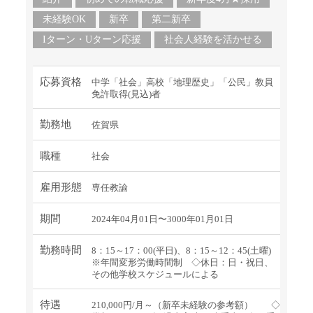
未経験OK
新卒
第二新卒
Iターン・Uターン応援
社会人経験を活かせる
応募資格
中学「社会」高校「地理歴史」「公民」教員
免許取得(見込)者
勤務地
佐賀県
職種
社会
雇用形態
専任教諭
期間
2024年04月01日〜3000年01月01日
勤務時間
8：15～17：00(平日)、8：15～12：45(土曜)
※年間変形労働時間制 ◇休日：日・祝日、
その他学校スケジュールによる
待遇
210,000円/月～（新卒未経験の参考額） ◇