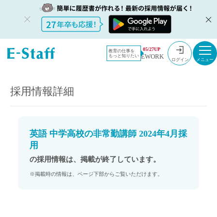
教員採用情
採用情報
05/27UP
教育の仕事を
EWORK
もっと知りたい
報のイー・
英語 中学高校の非常勤講師 2024年4月採用
ログイン
スタッフ
TOP
採用情報詳細
英語 中学高校の非常勤講師 2024年4月採
用
の採用情報は、掲載が終了しています。
※掲載時の情報は、ページ下部からご覧いただけます。