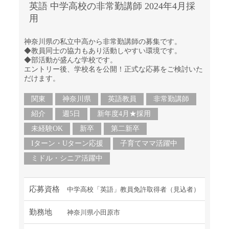
英語 中学高校の非常勤講師 2024年4月採
用
神奈川県の私立中高から非常勤講師の募集です。
◆教員同士の協力もあり活動しやすい環境です。
◆部活動が盛んな学校です。
エントリー後、学校名を公開！正式な応募をご検討いた
だけます。
関東
神奈川県
英語教員
非常勤講師
紹介
週5日
新年度4月★採用
未経験OK
新卒
第二新卒
Iターン・Uターン応援
子育てママ活躍中
ミドル・シニア活躍中
応募資格
中学高校「英語」教員免許取得者（見込者）
勤務地
神奈川県小田原市