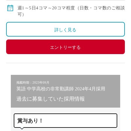
賞与：無し
週1～5日4コマ～20コマ程度（日数・コマ数のご相談
昇給：有り、年1回の査定による
可）
その他保険：労災保険
詳しく見る
エントリーする
掲載時期：2023年09月
英語 中学高校の非常勤講師 2024年4月採用
過去に募集していた採用情報
賞与あり！