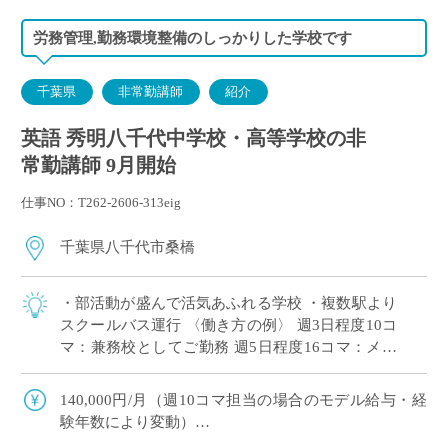
労務管理,勤務環境整備のしっかりした学校です
千葉県
非常勤講師
紹介
英語 秀明八千代中学校・高等学校の非
常勤講師 9月開始
仕事NO：T262-2606-313eig
千葉県八千代市桑橋
・部活動が盛んで活気あふれる学校 ・複数駅より
スクールバス運行 〈働き方の例〉 週3日程度10コ
マ：兼務校としてご勤務 週5日程度16コマ：メイ
ンとしてがっつりご勤務
140,000円/月（週10コマ担当の場合のモデル給与・経
験年数により変動）
交通費：有り