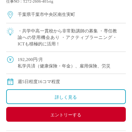
仕事NO：T272-2606-401eig
千葉県千葉市中央区南生実町
・共学中高一貫校から非常勤講師の募集 ・専任教
諭への登用機会あり ・アクティブラーニング・
ICTも積極的に活用！
192,200円/月
私学共済（健康保険・年金）、雇用保険、労災
週5日程度16コマ程度
詳しく見る
エントリーする