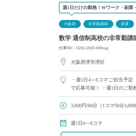
週1日だけの勤務！Wワーク・副業
大阪府
非常勤講師
派遣
数学 通信制高校の非常勤講
仕事NO：O261-2605-006sug
大阪府堺市堺区
・週1日4～6コマご担当予定
で応募可能！ ・週1日のご
求人です ・駅から徒歩1分の
3,600円/60分（1コマ50分3,00
別途交通費全額支給
週1日4～6コマ