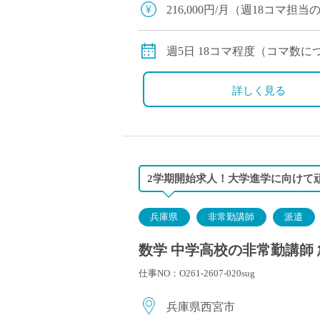
塾・予備校講師
216,000円/月（週18コマ
オンライン講師
交通費別途全額支給
幼稚園教諭・保育
週5日 18コマ程度（コマ数
日本語教師
添削・校正スタッ
詳しく見る
学校支援員
広報・宣伝
一般事務
経理・会計事務
2学期開始求人！大学進学に向けて
総務・人事事務
管理・運営
兵庫県
非常勤講師
派遣
営業職
数学 中学高校の非常勤講師 
こども支援スタッ
仕事NO：O261-2607-020sug
兵庫県西宮市