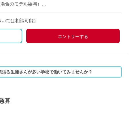
派遣
担当の場合のモデル給与）
紹介予
士
未経験
については相談可能）
新卒
フ
第二新
エントリーする
Iター
社会人
子育て
ミドル
頑張る生徒さんが多い学校で働いてみませんか？
扶養内
残業少
1日4
急募
フ
週1日
週2日
Wワー
夕方の