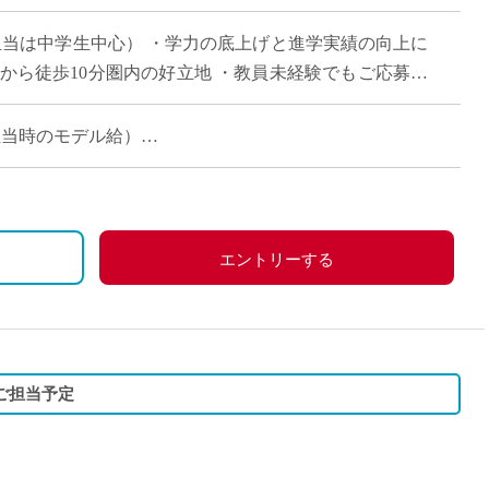
直雇用
担当は中学生中心） ・学力の底上げと進学実績の向上に
免許不
から徒歩10分圏内の好立地 ・教員未経験でもご応募可
る方はエントリーください。
コマ担当時のモデル給）
エントリーする
ご担当予定