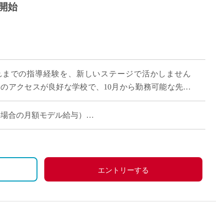
月開始
れまでの指導経験を、新しいステージで活かしません
らのアクセスが良好な学校で、10月から勤務可能な先生
5コマの担当で、月収約18万円。プライベ […]
担当の場合の月額モデル給与）
の場合、社内規定に基づいてお支払い）
、社会保険（健康保険・厚生年金・雇用保険）加入になりま
エントリーする