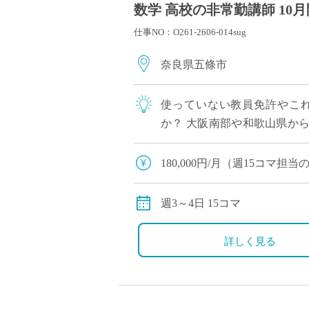
数学 高校の非常勤講師 10
仕事NO：O261-2606-014sug
奈良県五條市
使っていない教員免許やこ
か？ 大阪南部や和歌山県か
を募集しています。 勤務は週1
180,000円/月（週15コマ
交通費別途全額支給（車通勤
15コマ以上のご担当の場合
週3～4日 15コマ
す。
詳しく見る