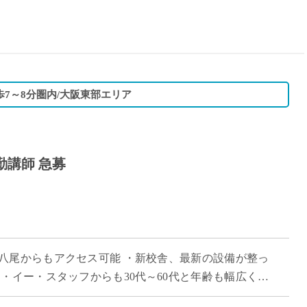
15時
土日祝
初めて
学生O
週6日
歩7～8分圏内/大阪東部エリア
週5日
週4日
週3日
勤講師 急募
3学期
1学期
新年度
2学期
即日★
八尾からもアクセス可能 ・新校舎、最新の設備が整っ
学校名
・イー・スタッフからも30代～60代と年齢も幅広く活
紹介
 ・探求型学習やSDGsへの取り組 […]