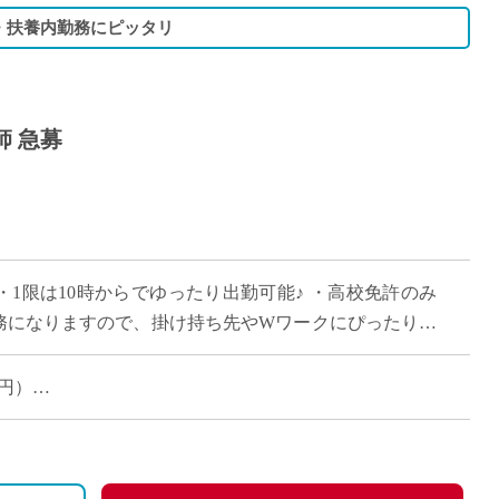
・扶養内勤務にピッタリ
師 急募
 ・1限は10時からでゆったり出勤可能♪ ・高校免許のみ
勤務になりますので、掛け持ち先やWワークにぴったりな
学校で、ピカピカな校舎で働きま […]
0円）