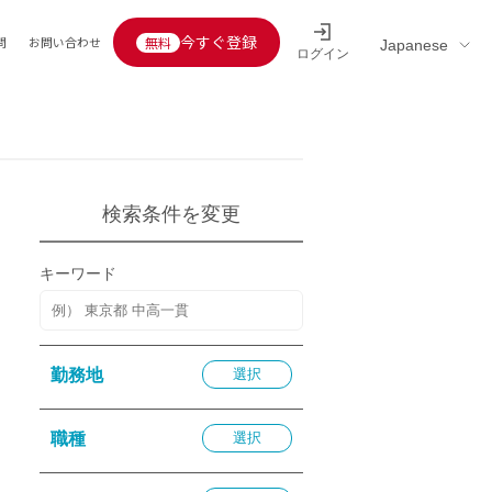
今すぐ登録
問
お問い合わせ
ログイン
Educators’ interview
採用情報一覧
区分
連企業
らの転職者活躍中
定給30万円以上
検索条件を変更
託
用情報
キーワード
定給25万円以上
定給20万円以上
10分以内
勤務地
選択
5分以内
を活かす
職種
選択
活かす
み