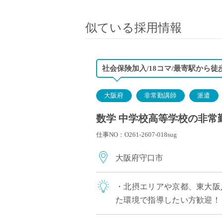
小学校教員
保健体育教員
似ている採用情報
音楽教員
美術教員
ICT支援員
社会保険加入/18コマ/最寄駅から徒
実習助手
司書
大阪府
非常勤講師
派遣
カウンセラー
数学 中学校高等学校の非常
部活動指導員
仕事NO：O261-2607-018sug
学童スタッフ
その他職種
大阪府守口市
学習支援
チューター
・北摂エリアや京都、東大阪
個別指導
た環境で指導したい方歓迎！ 
ALT/AET
躍中 ・高校免許のみで応募可能