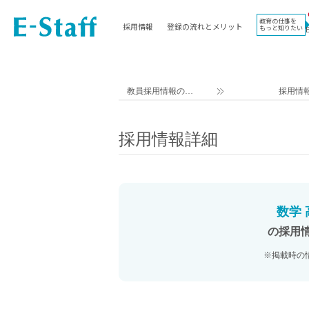
教育の仕事を
採用情報
登録の流れとメリット
もっと知りたい
EWORK TOP
コラム
地域
教科
関東
英語教員
教員採用情報のイ
採用情
東海
社会教員
ー・スタッフ TOP
近畿
理科教員
採用情報詳細
九州
数学教員
北海道
国語教員
沖縄県
その他教科教員
東北
学校事務
数学
信越
情報教員
の採用
中国
家庭科教員
※掲載時の
四国
技術教員
北陸
養護教諭
講師（免許不問）