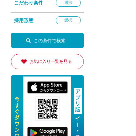
こだわり条件
選択
退勤
休
採用形態
選択
の転職応援
K
お気に入り一覧を見る
★採用
★採用
4月★採用
★採用
急募採用
公開求人