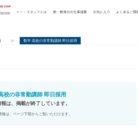
05/27UP
イー・スタッフとは
新・教育のお仕事提案
お気に入り
よくあるご質
EWORK
教員の採用
採用形態
採用
専任教諭
教育関
報
数学 高校の非常勤講師 即日採用
常勤講師
教員か
非常勤講師
月額固
常勤職員
業務委
非常勤職員
自社採
アルバイト・パート
月額固
その他
月額固
 高校の非常勤講師 即日採用
正社員
駅徒歩
情報は、掲載が終了しています。
契約社員
駅徒歩
情報は、ページ下部からご覧いただけます。
英語力
資格を
AMの