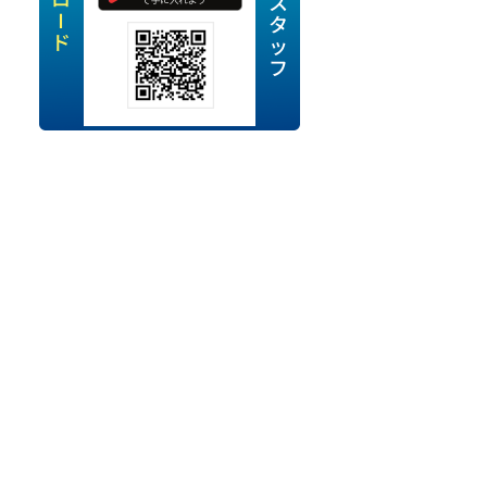
定派遣
OK
卒
ン・Uターン応援
経験を活かせる
ママ活躍中
・シニア活躍中
勤務可
時間以内
ク・副業
み