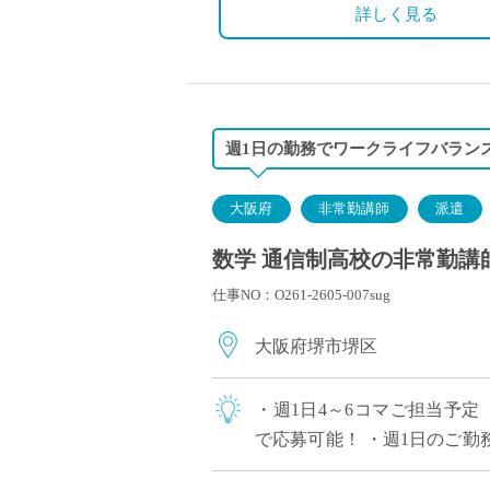
詳しく見る
週1日の勤務でワークライフバランス
大阪府
非常勤講師
派遣
数学 通信制高校の非常勤講師
仕事NO：O261-2605-007sug
大阪府堺市堺区
・週1日4～6コマご担当予定
で応募可能！ ・週1日のご
求人です ・駅から徒歩1分の