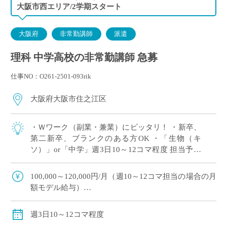
大阪市西エリア/2学期スタート
大阪府
非常勤講師
派遣
理科 中学高校の非常勤講師 急募
仕事NO：O261-2501-093rik
大阪府大阪市住之江区
・Ｗワーク（副業・兼業）にピッタリ！ ・新卒、
第二新卒、ブランクのある方OK ・「生物（キ
ソ）」or「中学」週3日10～12コマ程度 担当予定
※ご希望のコマ数・日数・曜日等ございました
ら、調整OK！ ※扶養内希望の相談 […]
100,000～120,000円/月（週10～12コマ担当の場合の月
額モデル給与）
交通費：別途全額支給
※ご勤務スタート時期によって、初月の給与は日割計
週3日10～12コマ程度
算になります。