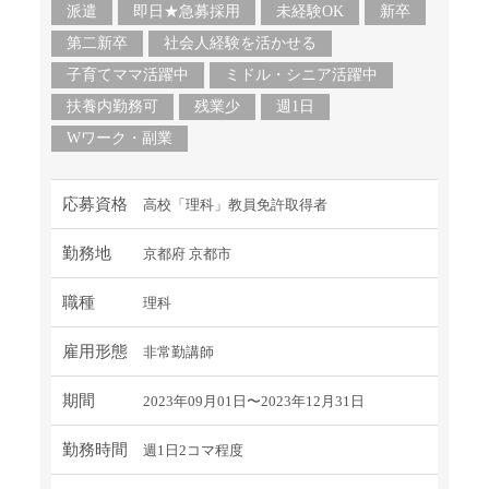
派遣
即日★急募採用
未経験OK
新卒
第二新卒
社会人経験を活かせる
子育てママ活躍中
ミドル・シニア活躍中
扶養内勤務可
残業少
週1日
Wワーク・副業
応募資格
高校「理科」教員免許取得者
勤務地
京都府 京都市
職種
理科
雇用形態
非常勤講師
期間
2023年09月01日〜2023年12月31日
勤務時間
週1日2コマ程度