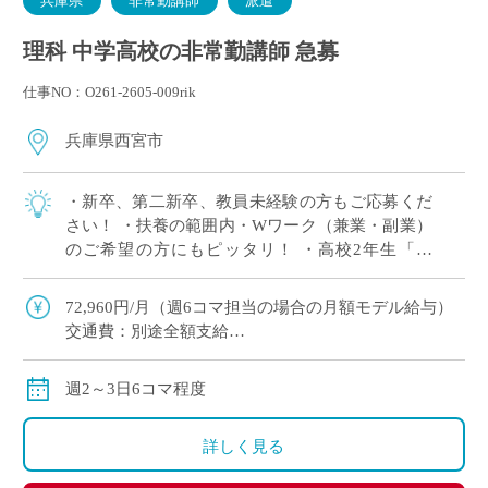
兵庫県
非常勤講師
派遣
理科 中学高校の非常勤講師 急募
仕事NO：O261-2605-009rik
兵庫県西宮市
・新卒、第二新卒、教員未経験の方もご応募くだ
さい！ ・扶養の範囲内・Wワーク（兼業・副業）
のご希望の方にもピッタリ！ ・高校2年生「物
理」3単位×2クラス 担当予定！ ※週2日相談可 ・2
学期スタート ・兵庫県西宮市エリ […]
72,960円/月（週6コマ担当の場合の月額モデル給与）
交通費：別途全額支給
※ただし、月の途中からご勤務開始の場合は、日割計
算になります
週2～3日6コマ程度
詳しく見る