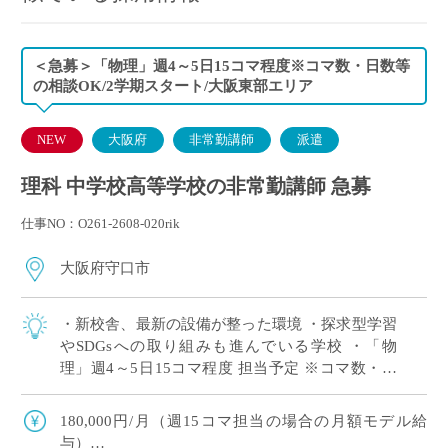
＜急募＞「物理」週4～5日15コマ程度※コマ数・日数等
の相談OK/2学期スタート/大阪東部エリア
NEW
大阪府
非常勤講師
派遣
理科 中学校高等学校の非常勤講師 急募
仕事NO：O261-2608-020rik
大阪府守口市
・新校舎、最新の設備が整った環境 ・探求型学習
やSDGsへの取り組みも進んでいる学校 ・「物
理」週4～5日15コマ程度 担当予定 ※コマ数・日
数等の相談OK ・大阪府東エリアの私立中高一貫
校にて、理科の非常勤講師で勤務い […]
180,000円/月（週15コマ担当の場合の月額モデル給
与）