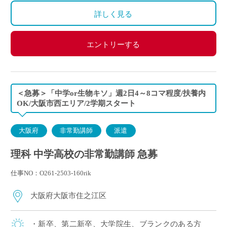
詳しく見る
エントリーする
＜急募＞「中学or生物キソ」週2日4～8コマ程度/扶養内
OK/大阪市西エリア/2学期スタート
大阪府
非常勤講師
派遣
理科 中学高校の非常勤講師 急募
仕事NO：O261-2503-160rik
大阪府大阪市住之江区
・新卒、第二新卒、大学院生、ブランクのある方