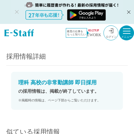
教員採用情
採用情報
05/27UP
教育の仕事を
EWORK
もっと知りたい
報のイー・
理科 高校の非常勤講師 即日採用
ログイン
スタッフ
TOP
採用情報詳細
理科 高校の非常勤講師 即日採用
の採用情報は、掲載が終了しています。
※掲載時の情報は、ページ下部からご覧いただけます。
似ている採用情報