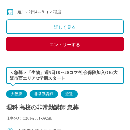
交通費：別途全額支給
※ご勤務スタート時期によって、初月の給与は日割計
週1～2日4～8コマ程度
算になります。
詳しく見る
エントリーする
＜急募＞「生物」週5日18～20コマ/社会保険加入OK/大
阪市西エリア/2学期スタート
大阪府
非常勤講師
派遣
理科 高校の非常勤講師 急募
仕事NO：O261-2501-092rik