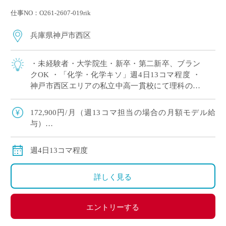
仕事NO：O261-2607-019rik
兵庫県神戸市西区
・未経験者・大学院生・新卒・第二新卒、ブラン
クOK ・「化学・化学キソ」週4日13コマ程度 ・
神戸市西区エリアの私立中高一貫校にて理科の非
常勤講師で勤務いただける方を募集します。 ※高
校免許のみOK
172,900円/月（週13コマ担当の場合の月額モデル給
与）
交通費：別途全額支給
週4日13コマ程度
詳しく見る
エントリーする