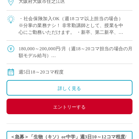
大阪府大阪市住之江区
・社会保険加入OK（週18コマ以上担当の場合）
※分掌の業務ナシ！ 非常勤講師として、授業を中
心にご勤務いただけます。 ・新卒、第二新卒、ブ
ランクのある方OK ・「生物」週5日18～20コマ程
度 担当予定 ・2学期スター […]
180,000～200,000円/月（週18～20コマ担当の場合の月
額モデル給与）
交通費：別途全額支給
※週18コマ以上担当の場合、社会保険加入
週5日18～20コマ程度
※ご勤務スタート時期によって、初月の給与は日割計
算になります。
詳しく見る
エントリーする
＜急募＞「生物（キソ）or中学」週3日10～12コマ程度/