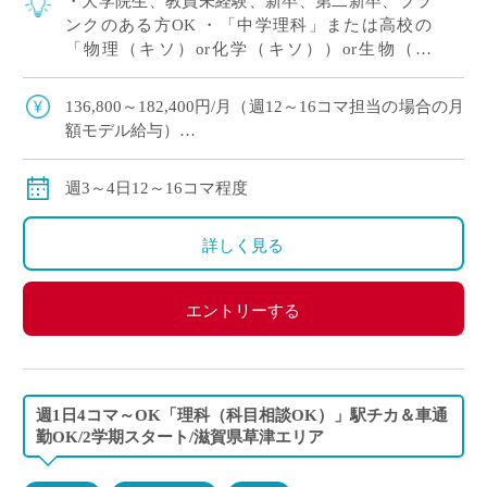
・大学院生、教員未経験、新卒、第二新卒、ブラ
ンクのある方OK ・「中学理科」または高校の
「物理（キソ）or化学（キソ））or生物（キ
ソ）」の中でご希望をおっしゃってください！ 、
週3～4日12～16コマ程度の中で相談OK […]
136,800～182,400円/月（週12～16コマ担当の場合の月
額モデル給与）
交通費：別途全額支給
※ご勤務スタート時期によって、初月の給与は日割計
週3～4日12～16コマ程度
算になります。
詳しく見る
エントリーする
週1日4コマ～OK「理科（科目相談OK）」駅チカ＆車通
勤OK/2学期スタート/滋賀県草津エリア