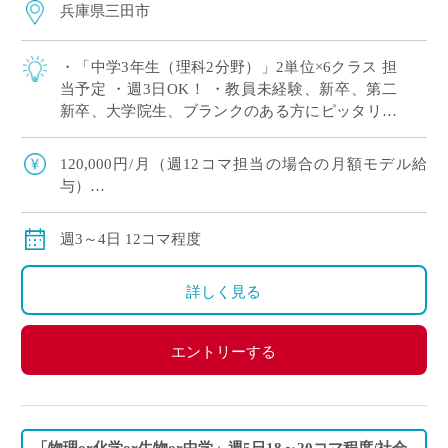
兵庫県三田市
・「中学3年生（理科2分野）」2単位×6クラス 担
当予定 ・週3日OK！ ・教員未経験、新卒、第二
新卒、大学院生、ブランクのある方にピッタリ！
・労務環境や生徒層において評判の良い学校です
※広大なキャンパスでしっかり授 […]
120,000円/月（週12コマ担当の場合の月額モデル給
与）
交通費：別途全額支給
※ご勤務スタート時期によって、初月の給与は日割計
週3～4日 12コマ程度
算になります。
詳しく見る
エントリーする
「物理or化学or生物or中学」週5日18～20コマ程度/社会