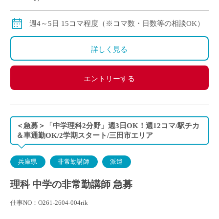
交通費：別途全額支給
※月の途中からご勤務開始の場合は、日割計算になり
週4～5日 15コマ程度（※コマ数・日数等の相談OK）
ます。
詳しく見る
エントリーする
＜急募＞「中学理科2分野」週3日OK！週12コマ/駅チカ
＆車通勤OK/2学期スタート/三田市エリア
兵庫県
非常勤講師
派遣
理科 中学の非常勤講師 急募
仕事NO：O261-2604-004rik