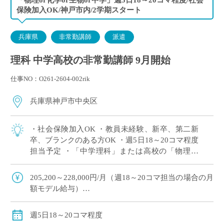
保険加入OK/神戸市内/2学期スタート
兵庫県
非常勤講師
派遣
理科 中学高校の非常勤講師 9月開始
仕事NO：O261-2604-002rik
兵庫県神戸市中央区
・社会保険加入OK ・教員未経験、新卒、第二新
卒、ブランクのある方OK ・週5日18～20コマ程度
担当予定 ・「中学理科」または高校の「物理」
or「化学」or「生物」の中で、ご希望科目の相談
OK ・2学期スタートですが […]
205,200～228,000円/月（週18～20コマ担当の場合の月
額モデル給与）
交通費：別途全額支給
週18コマ以上担当で、社会保険加入
週5日18～20コマ程度
※ご勤務スタート時期によって、初月の給与は日割計