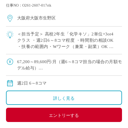
仕事NO：O261-2607-017rik
大阪府大阪市生野区
＜担当予定＞ 高校2年生「化学キソ」2単位×3or4
クラス ・週2日6～8コマ程度 ・時間割の相談OK
・扶養の範囲内・Wワーク（兼業・副業）OK ・
大阪市内エリアの私立高校にて、理科の非常勤講
師で勤務いただける方を募集 […]
67,200～89,600円/月（週6～8コマ担当の場合の月額モ
デル給与）
交通費:別途支給
※月の途中からご勤務開始の場合は、日割計算になり
週2日 6～8コマ
ます。
詳しく見る
エントリーする