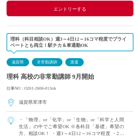
エントリーする
理科（科目相談OK）週3～4日12～16コマ程度でプライ
ベートとも両立！駅チカ＆車通勤OK
滋賀県
非常勤講師
派遣
理科 高校の非常勤講師 9月開始
仕事NO：O261-2606-013rik
滋賀県草津市
・「物理」or「化学」or「生物」or「科学と人間
生活」の中でご希望OK ※各科目「基礎」希望の
方、相談OK！ ・週3～4日12～16コマ程度 ・2学