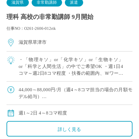
滋賀県
非常勤講師
派遣
理科 高校の非常勤講師 9月開始
仕事NO：O261-2606-012rik
滋賀県草津市
・「物理キソ」or「化学キソ」or「生物キソ」
or「科学と人間生活」の中でご希望OK ・週1日4
コマ～週2日8コマ程度 ・扶養の範囲内、Ｗワーク
（副業・兼業）OK ・滋賀県草津市エリアの私立
高等学校にて、理科の非常勤講師 […]
44,000～88,000円/月（週4～8コマ担当の場合の月額モ
デル給与）
※ご勤務スタート時期によって、初月の給与は日割計
算になります。
週1～2日 4～8コマ程度
交通費：別途全額支給
※車通勤の場合、弊社規定による支給になります。
詳しく見る