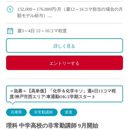
期スタート予定 ・滋賀県草津市エリアの私立高等
学校にて、理科の非常勤講 […]
132,000～176,000円/月（週12～16コマ担当の場合の月
額モデル給与）
※ご勤務スタート時期によって、初月の給与は日割計
算になります。
週3～4日 12～16コマ程度
交通費：別途全額支給
※車通勤の場合、弊社規定による支給になります。
詳しく見る
エントリーする
＜急募＞【高単価】「化学＆化学キソ」週4日13コマ程
度/神戸市西エリア/車通勤OK/2学期スタート
兵庫県
非常勤講師
派遣
理科 中学高校の非常勤講師 9月開始