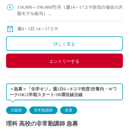
科の非常勤講師で勤務 […]
156,800～190,400円/月（週14～17コマ担当の場合の月
額モデル給与）
交通費:別途支給
※月の途中からご勤務開始の場合は、日割計算になり
週4～5日 14～17コマ
ます。
詳しく見る
エントリーする
＜急募＞「化学キソ」週2日6～8コマ程度/扶養内・Wワ
ークOK/2学期スタート/JR環状線沿線
大阪府
非常勤講師
派遣
理科 高校の非常勤講師 急募