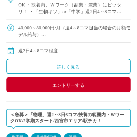
OK ・扶養内、Ｗワーク（副業・兼業）にピッタ
リ！ ・「生物キソ」or「中学」週2日4～8コマ程
度 担当予定 ・大阪市内の中高一貫校にて、理科
の非常勤講師で勤務いただける方を募 […]
40,000～80,000円/月（週4～8コマ担当の場合の月額モ
デル給与）
交通費：別途全額支給
※ご勤務スタート時期によって、初月の給与は日割計
週2日4～8コマ程度
算になります。
詳しく見る
エントリーする
＜急募＞「物理」週2～3日6コマ/扶養の範囲内・Ｗワー
クOK/2学期スタート/西宮市エリア/駅チカ！