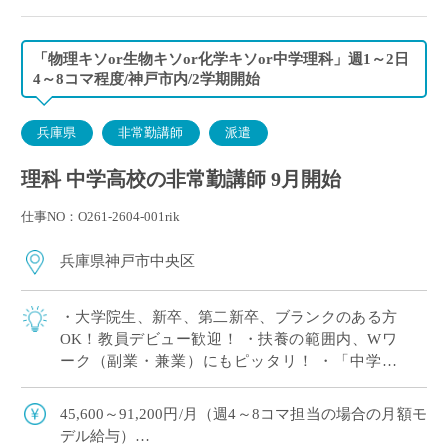
「物理キソor生物キソor化学キソor中学理科」週1～2日
4～8コマ程度/神戸市内/2学期開始
兵庫県
非常勤講師
派遣
理科 中学高校の非常勤講師 9月開始
仕事NO：O261-2604-001rik
兵庫県神戸市中央区
・大学院生、新卒、第二新卒、ブランクのある方
OK！教員デビュー歓迎！ ・扶養の範囲内、Wワ
ーク（副業・兼業）にもピッタリ！ ・「中学理
科」または高校の「物理キソor化学キソor生物キ
ソ」のいずれか1科目が担当できればOK […]
45,600～91,200円/月（週4～8コマ担当の場合の月額モ
デル給与）