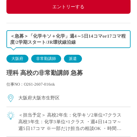
エントリーする
＜急募＞「化学キソ＋化学」週4～5日14コマor17コマ程
度/2学期スタート/JR環状線沿線
大阪府
非常勤講師
派遣
理科 高校の非常勤講師 急募
仕事NO：O261-2607-016rik
大阪府大阪市生野区
＜担当予定＞ 高校2年生：化学キソ2単位×7クラス
高校3年生：化学3単位×1クラス ・週4日14コマ～
週5日17コマ ※一部だけ担当の相談OK ・時間割
の相談OK ・大阪市内エリアの私立高校にて、理