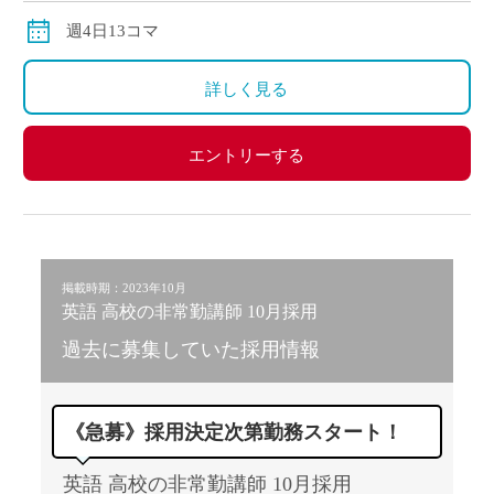
※教科会等に参加の場合：3,720円／時（50分換算：
週4日13コマ
3,100円）
※月の途中からの勤務スタートの場合の給与は、日割
詳しく見る
計算になります。
エントリーする
掲載時期：2023年10月
英語 高校の非常勤講師 10月採用
過去に募集していた採用情報
《急募》採用決定次第勤務スタート！
英語 高校の非常勤講師 10月採用