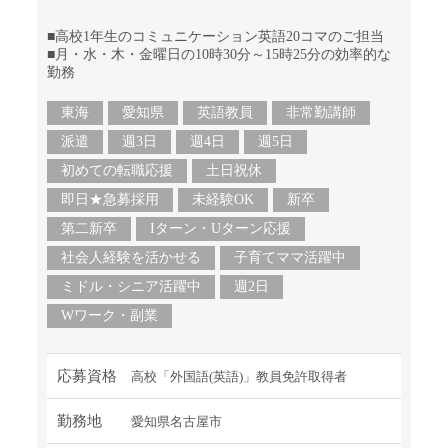
■高校1年生のコミュニケーション英語20コマのご担当
■月・水・木・金曜日の10時30分～15時25分の効率的な
勤務
東海
愛知県
英語教員
非常勤講師
派遣
週3日
週4日
週5日
初めての転職応援
土日祝休
即日★急募採用
未経験OK
新卒
第二新卒
Iターン・Uターン応援
社会人経験を活かせる
子育てママ活躍中
ミドル・シニア活躍中
週2日
Wワーク・副業
応募資格
高校「外国語(英語)」教員免許取得者
勤務地
愛知県名古屋市