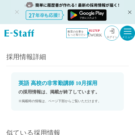
教員採用情
採用情報
05/27UP
教育の仕事を
EWORK
もっと知りたい
報のイー・
英語 高校の非常勤講師 10月採用
ログイン
スタッフ
TOP
採用情報詳細
英語 高校の非常勤講師 10月採用
の採用情報は、掲載が終了しています。
※掲載時の情報は、ページ下部からご覧いただけます。
似ている採用情報