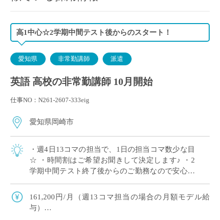
高1中心☆2学期中間テスト後からのスタート！
愛知県
非常勤講師
派遣
英語 高校の非常勤講師 10月開始
仕事NO：N261-2607-333eig
愛知県岡崎市
・週4日13コマの担当で、1日の担当コマ数少な目
☆ ・時間割はご希望お聞きして決定します♪ ・2
学期中間テスト終了後からのご勤務なので安心。
・高校1年生が中心のご担当です◎ ・自動車通勤
可能☆ ・愛知県内の私立高校で英 […]
161,200円/月（週13コマ担当の場合の月額モデル給
与）
※交通費は別途全額支給