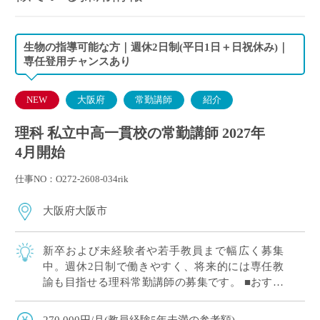
生物の指導可能な方｜週休2日制(平日1日＋日祝休み)｜
専任登用チャンスあり
NEW
大阪府
常勤講師
紹介
理科 私立中高一貫校の常勤講師 2027年
4月開始
仕事NO：O272-2608-034rik
大阪府大阪市
新卒および未経験者や若手教員まで幅広く募集
中。週休2日制で働きやすく、将来的には専任教
諭も目指せる理科常勤講師の募集です。 ■おすす
めポイント 新卒および未経験者や若手教員歓迎。
教育への意欲を重視した採用です。 平日1日 […]