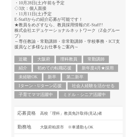
・10月28日(土)午前を予定
◇3次：個人面接
・11月11日(土)予定
E-Staffからの紹介応募が可能です！
★教員をめざすなら、教員採用情報のE-Staff!!
株式会社エデュケーショナルネットワーク（Z会グルー
プ）
～専任教諭・常勤講師・非常勤講師・学校事務・ICT支
援員など多様なお仕事をご案内～
近畿
大阪府
理科教員
常勤講師
紹介
初めての転職応援
新年度4月★採用
未経験OK
新卒
第二新卒
Iターン・Uターン応援
社会人経験を活かせる
子育てママ活躍中
ミドル・シニア活躍中
応募資格
高校「理科」教員免許取得(見込)者
勤務地
大阪府柏原市 ※車通勤もOK