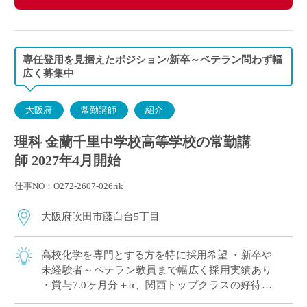
専任登用を見据えたポジション/新卒～ベテラン問わず幅
広く募集中
大阪府
常勤講師
紹介
理科 金蘭千里中学校高等学校の常勤講
師 2027年4月開始
仕事NO：O272-2607-026rik
大阪府吹田市藤白台5丁目
高校化学を専門とする方を特に採用希望 ・新卒や
未経験者～ベテラン教員まで幅広く採用実績あり
・賞与7.0ヶ月分＋α、関西トップクラスの好待遇
・人物重視(面接と模擬授業で選考、筆記試験な