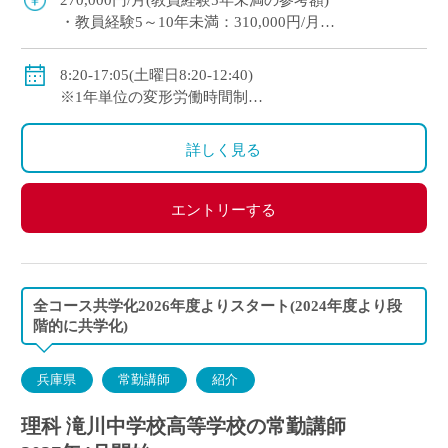
270,000円/月(教員経験5年未満の参考額)
・教員経験5～10年未満：310,000円/月
・教員経験10年以上：350,000円/月
◇手当：各種有
8:20-17:05(土曜日8:20-12:40)
◇賞与：有
※1年単位の変形労働時間制
◇保険：私学共済、雇用保険、労災保険
◇休日：週休二日制(平日1日＋日曜日・祝日)、その他
学校の定める休日
詳しく見る
エントリーする
全コース共学化2026年度よりスタート(2024年度より段
階的に共学化)
兵庫県
常勤講師
紹介
理科 滝川中学校高等学校の常勤講師