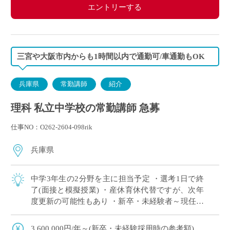
エントリーする
三宮や大阪市内からも1時間以内で通勤可/車通勤もOK
兵庫県
常勤講師
紹介
理科 私立中学校の常勤講師 急募
仕事NO：O262-2604-098rik
兵庫県
中学3年生の2分野を主に担当予定 ・選考1日で終
了(面接と模擬授業) ・産休育休代替ですが、次年
度更新の可能性もあり ・新卒・未経験者～現任者
まで幅広く募集中 ・国際理解教育やICT設備の充
実 ・全教室に電子黒板、生徒1 […]
3,600,000円/年～(新卒・未経験採用時の参考額)