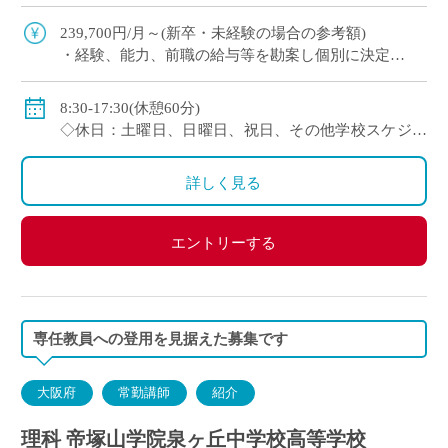
三路線からアクセス可 （西宮や奈良、滋賀など近
隣他府県からも1時間程度で通勤可） […]
239,700円/月～(新卒・未経験の場合の参考額)
・経験、能⼒、前職の給与等を勘案し個別に決定
＜年収モデル例＞
・450万円／経験3年：30歳（⽉給24万1300円＋賞与＋
8:30-17:30(休憩60分)
他⼿当）
◇休日：土曜日、日曜日、祝日、その他学校スケジュ
・500万円／経験6年：33歳（⽉給24万7900円＋賞与＋
ールによる
他⼿当
・年間休日120日のシフト制
詳しく見る
◇賞与：有
◇手当：通勤手当、役職手当、住宅手当等
エントリーする
◇保険：私学共済、雇用保険、労災保険
専任教員への登用を見据えた募集です
大阪府
常勤講師
紹介
理科 帝塚山学院泉ヶ丘中学校高等学校