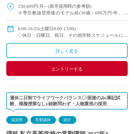
し) ・1クラス30名の少人数授業 […]
230,609円/月～(新卒採用時の参考額)
※専任教諭登用後のモデル給(30歳：600万円/年、35
歳：700万円/年)
◇賞与：有(7.0ヶ月分＋α ※過去実績)
8:00-16:25(土曜日8:00-13:00)
◇手当：各種有
◇休日：日曜日、祝日、その他学校スケジュールによ
◇保険：私学共済、雇用保険、労災保険
る
詳しく見る
エントリーする
週休二日制でライフワークバランス〇/面接のみ(筆記試
験、模擬授業なし)/経験問わず・人物重視の採用
滋賀県
常勤講師
紹介
理科 私立高等学校の常勤講師 2027年4