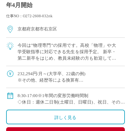
年4月開始
仕事NO：O272-2608-032rik
京都府京都市右京区
今回は”物理専門”の採用です。高校「物理」や大
学受験指導に対応できる先生を採用予定。 新卒・
第二新卒をはじめ、教員未経験の方も歓迎してい
ます。 これから教員としてキャリアを築きたい方
にも適した環境 […]
232,294円/月～(大学卒、22歳の例)
※その他、経歴等による換算有
◇手当：通勤手当、残業手当
◇賞与：有
8:30-17:00※1年間の変形労働時間制
◇保険：私学共済、雇用保険、労災保険
◇休日：週休二日制(土曜日、日曜日)、祝日、その他
学校の定める休日
詳しく見る