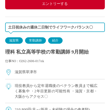
エントリーする
土日祝休みの週休二日制でライフワークバランス〇
滋賀県
常勤講師
紹介
理科 私立高等学校の常勤講師 9月開始
仕事NO：O262-2606-017rik
滋賀県草津市
現役教員から定年退職後のベテラン教員まで幅広
く募集中 ・2年目更新の可能性有 ・滋賀・京都・
大阪からアクセス〇
210,800円/月～(新卒・未経験の場合の参考額)