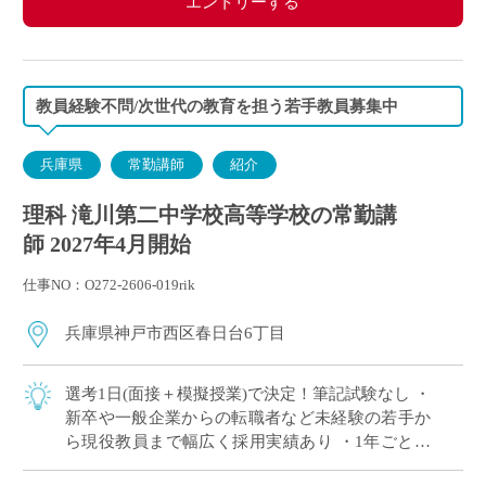
エントリーする
教員経験不問/次世代の教育を担う若手教員募集中
兵庫県
常勤講師
紹介
理科 滝川第二中学校高等学校の常勤講
師 2027年4月開始
仕事NO：O272-2606-019rik
兵庫県神戸市西区春日台6丁目
選考1日(面接＋模擬授業)で決定！筆記試験なし ・
新卒や一般企業からの転職者など未経験の若手か
ら現役教員まで幅広く採用実績あり ・1年ごとに
契約更新、専任教諭への登用チャンスあり 全国大