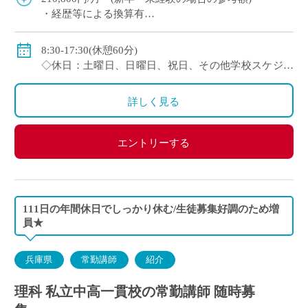
・経歴等による換算有
◇賞与：有
◇手当：各種有
8:30-17:30(休憩60分)
◇保険：私学共済、雇用保険、労災保険
◇休日：土曜日、日曜日、祝日、その他学校スケジュ
ールによる
詳しく見る
エントリーする
111日の年間休日でしっかり休む/生徒募集好調のため増
員★
兵庫県
常勤講師
紹介
理科 私立中高一貫校の常勤講師 随時募