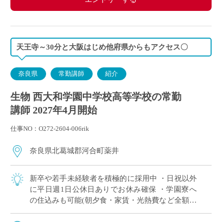
天王寺～30分と大阪はじめ他府県からもアクセス〇
奈良県
常勤講師
紹介
生物 西大和学園中学校高等学校の常勤
講師 2027年4月開始
仕事NO：O272-2604-006rik
奈良県北葛城郡河合町薬井
新卒や若手未経験者を積極的に採用中 ・日祝以外
に平日週1日公休日ありでお休み確保 ・学園寮へ
の住込みも可能(朝夕食・家賃・光熱費など全額学
園負担) ※単身者に限る。若手教員の経済的・生