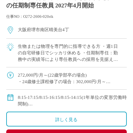
の任期制専任教員 2027年4月開始
仕事NO：O272-2606-020rik
大阪府堺市南区晴美台4丁
生物または物理を専門的に指導できる方 ・週1日
の自宅研修日でシッカリ休める ・任期制専任：勤
務中の実績等により専任教員への採用を見据えた
ポジションです ・新卒や未経験者をはじめ他校か
らの転職希望者まで幅広く採用実績あり […]
272,000円/月～(22歳学部卒の場合)
・24歳修士課程修了の場合：302,000円/月～
・理論年収：4,802,400円～
◇手当：各種有
8:15-17:15/8:15-16:15/8:15-14:15(1年単位の変形労働時
◇賞与：有(過去実績：年間4.7ヶ月＋260,000円)
間制)
◇保険：私学共済、雇用保険、労災保険
※週1日の自宅研修日あり
◇休日：日曜日、祝日、その他学校スケジュールによ
詳しく見る
る