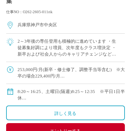
集
仕事NO：O262-2605-011rik
兵庫県神戸市中央区
2～3年後の専任登用も積極的に進めています ・生
徒募集好調により増員、次年度もクラス増決定 ・
新卒および社会人からのキャリアチェンジなど未
経験者も積極的に採用中 ・モデル年収310万円～
550万円(ご経験等による) ・神 […]
253,000円/月(新卒・修士修了、調整手当等含む) ※大
卒の場合229,400円/月
・モデル年収310万円～550万円(経験等による)
◇手当：各種有
8:20～16:25、土曜日(隔週)8:25～12:35 ※平日1日半
◇賞与：有
休
◇保険：私学共済、雇用保険、労災保険
◇年間休日111日
・休日：平日1日半休、土曜日(隔週)、日・祝日、その
詳しく見る
他学校が定める日
・イベント等で休日出勤した場合は代休取得で対応