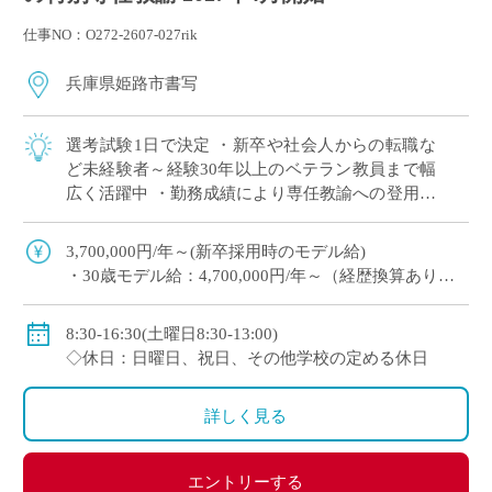
仕事NO：O272-2607-027rik
兵庫県姫路市書写
選考試験1日で決定 ・新卒や社会人からの転職な
ど未経験者～経験30年以上のベテラン教員まで幅
広く活躍中 ・勤務成績により専任教諭への登用あ
り ・e-learningなどICTの導入にも積極的、国際交
流にも注力 ※高校免許 […]
3,700,000円/年～(新卒採用時のモデル給)
・30歳モデル給：4,700,000円/年～（経歴換算あり）
・専任教諭のモデル給：24歳520万円/年、30歳630万
円/年程度
8:30-16:30(土曜日8:30-13:00)
※上記以外に補習手当、特殊業務手当、通勤手当、入
◇休日：日曜日、祝日、その他学校の定める休日
試手当、クラブ活動手当を支給
※勤続1年以上の場合は退職金あり
詳しく見る
◇保険：私学共済、雇用保険、労災保険
エントリーする