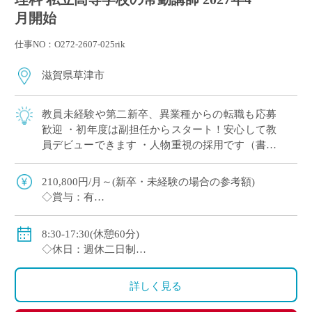
月開始
仕事NO：O272-2607-025rik
滋賀県草津市
教員未経験や第二新卒、異業種からの転職も応募
歓迎 ・初年度は副担任からスタート！安心して教
員デビューできます ・人物重視の採用です（書類
選考＋面接のみ） ・週休2日制（月曜日または土
曜日＋日曜、祝日休み） ・2～3年後を […]
210,800円/月～(新卒・未経験の場合の参考額)
◇賞与：有
◇手当：各種有
◇保険：私学共済、雇用保険、労災保険
8:30-17:30(休憩60分)
◇休日：週休二日制
・月曜日または土曜日のうち1日(担当コースによる)、
日曜日、祝日、その他学校スケジュールによる
詳しく見る