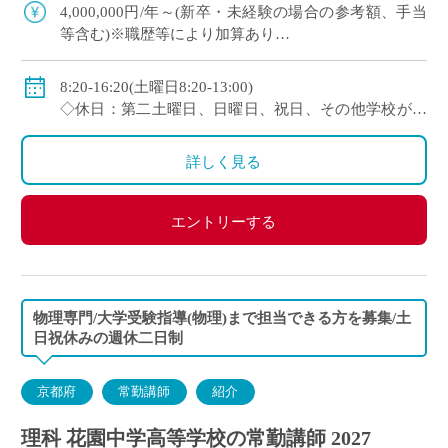
会で活躍する運動部を多数擁しながら […]
4,000,000円/年～(新卒・未経験の場合の参考額、手当
等含む)※職歴等により加算あり
◇年収モデル(参考)
・30歳(教諭・配偶者あり)：約660万円
8:20-16:20(土曜日8:20-13:00)
・40歳(教諭・配偶者及び子２人)：約860万円
◇休日：第二土曜日、日曜日、祝日、その他学校が定
・50歳(教諭・配偶者及び子２人)：約940万円
める日
◇手当：各種手当有
詳しく見る
◇賞与：有(過去実績3.55ヶ月分＋30万円)
◇保険：私学共済、雇用保険、労災保険
エントリーする
物理専門/大学受験指導(物理)まで担当できる方を募集/土
日祝休みの週休二日制
京都府
常勤講師
紹介
理科 花園中学高等学校の常勤講師 2027