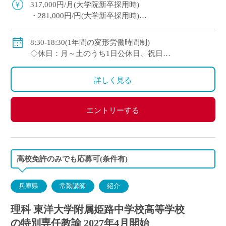
活的な自立を全面的にバックアップ ・ […]
317,000円/月(大学院新卒採用時)
・281,000円/円(大学新卒採用時)
◇賞与：有(6ヶ月分※初年度は4ヶ月分)
◇手当：各種有
8:30-18:30(1年間の変形労働時間制)
・通勤手当：上限50,000円)
◇休日：月～土のうち1日公休日、祝日
・住居手当：賃貸の場合は上限27,000円)
・その他、夏季や年末年始、春季休暇、他学校スケ
・休日出勤：9,000円/日
ジュールによる
詳しく見る
・その他、扶養等の諸手当が条件に応じて支給あり
◇保険：私学共済、雇用保険など
エントリーする
高校免許のみでも応募可(条件有)
兵庫県
常勤講師
紹介
理科 東洋大学附属姫路中学校高等学校
の特別専任教諭 2027年4月開始