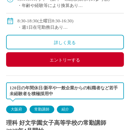
・年齢や経験等により換算あり
◇手当：各種有
◇賞与：有
8:30-18:30(土曜日8:30-16:30)
◇保険：私学共済、雇用保険、労災保険
・週1日在宅勤務日あり
・年間変形労働時間制
◇休日：日曜日、祝日、その他学校の定める休日
詳しく見る
エントリーする
120日の年間休日/新卒や一般企業からの転職者など若手
未経験者を積極採用中
大阪府
常勤講師
紹介
理科 好文学園女子高等学校の常勤講師