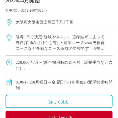
2027年4月開始
仕事NO：O272-2607-029rik
大阪府大阪市西淀川区千舟3丁目
選考1日で決定(経験やスキル、選考結果によって
専任採用の可能性も有) ・進学コースや幼児教育
コースなど多彩なコース編成の学校です ・9割以
上の生徒が大学や短大、専門学校に進学していま
す ・新卒や社会人からのキャリアチェン […]
220,000円/月～(新卒採用時の参考額、調整手当など含
む)
◇手当：各種有
◇賞与：有
8:30-17:20(月曜日～金曜日)※1年単位の変形労働時間
◇保険：私学共済、雇用保険、労災保険
制
◇休日：年間120日程度
・土曜日、日曜日、祝日、その他学校スケジュールに
詳しく見る
よる
エントリーする