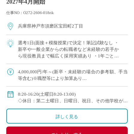
2027年4月開始
仕事NO：O272-2606-018rik
兵庫県神戸市須磨区宝田町2丁目
選考1日(面接＋模擬授業)で決定！筆記試験なし ・
新卒や一般企業からの転職者など未経験の若手か
ら現役教員まで幅広く採用実績あり ・1年ごとに
契約更新、専任教諭への登用チャンスあり ・創立
100年を超える神戸市内の伝統校
4,000,000円/年～(新卒・未経験の場合の参考額、手当
等含む)※職歴等により加算あり
◇年収モデル(参考)
・30歳(教諭・配偶者あり)：約660万円
8:20-16:20(土曜日8:20-13:00)
・40歳(教諭・配偶者及び子２人)：約860万円
◇休日：第二土曜日、日曜日、祝日、その他学校が定
・50歳(教諭・配偶者及び子２人)：約940万円
める日
◇手当：各種手当有
詳しく見る
◇賞与：有(過去実績3.55ヶ月分＋30万円)
◇保険：私学共済、雇用保険、労災保険