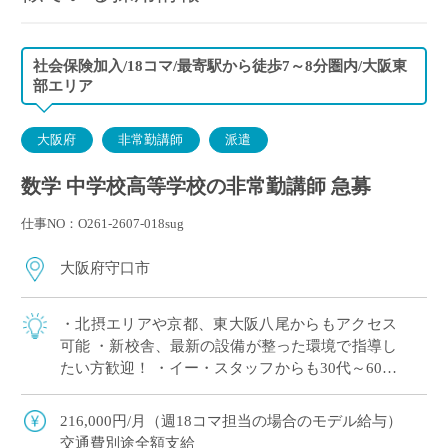
社会保険加入/18コマ/最寄駅から徒歩7～8分圏内/大阪東
部エリア
大阪府
非常勤講師
派遣
数学 中学校高等学校の非常勤講師 急募
仕事NO：O261-2607-018sug
大阪府守口市
・北摂エリアや京都、東大阪八尾からもアクセス
可能 ・新校舎、最新の設備が整った環境で指導し
たい方歓迎！ ・イー・スタッフからも30代～60代
と年齢も幅広く活躍中 ・高校免許のみで応募可能
・探求型学習やSDGsへの取り組 […]
216,000円/月（週18コマ担当の場合のモデル給与）
交通費別途全額支給