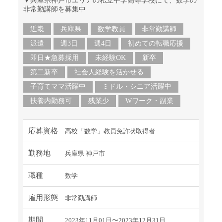
▼兵庫県神戸市エリアの私立中学高等学校にて、数学の
非常勤講師を募集中
近畿
兵庫県
数学教員
非常勤講師
派遣
週3日
週4日
初めての転職応援
即日★急募採用
未経験OK
新卒
第二新卒
社会人経験を活かせる
子育てママ活躍中
ミドル・シニア活躍中
扶養内勤務可
残業少
Wワーク・副業
応募資格
高校「数学」教員免許状取得者
勤務地
兵庫県 神戸市
職種
数学
雇用形態
非常勤講師
期間
2023年11月01日〜2023年12月31日