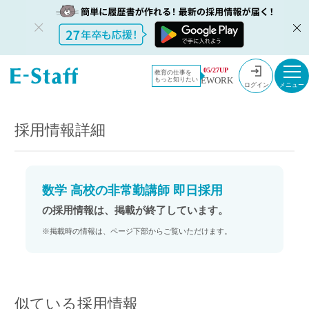
教員採用情
採用情報
05/27UP
教育の仕事を
EWORK
もっと知りたい
報のイー・
数学 高校の非常勤講師 即日採用
ログイン
スタッフ
TOP
採用情報詳細
数学 高校の非常勤講師 即日採用
の採用情報は、掲載が終了しています。
※掲載時の情報は、ページ下部からご覧いただけます。
似ている採用情報