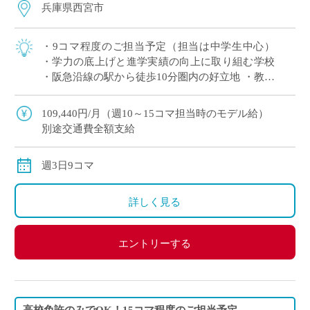
兵庫県西宮市
・9コマ程度のご担当予定（担当は中学生中心）
・学力の底上げと進学実績の向上に取り組む学校
・阪急沿線の駅から徒歩10分圏内の好立地 ・教員
未経験でもご応募可能でございますので、気にな
る方はエントリーください。
109,440円/月（週10～15コマ担当時のモデル給）
別途交通費全額支給
週3日9コマ
詳しく見る
エントリーする
高校免許のみでOK！15コマ程度のご担当予定