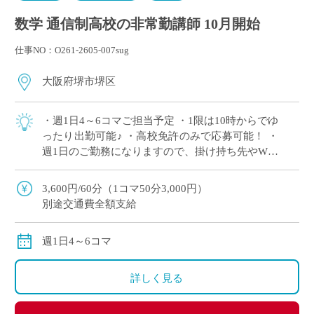
数学 通信制高校の非常勤講師 10月開始
仕事NO：O261-2605-007sug
大阪府堺市堺区
・週1日4～6コマご担当予定 ・1限は10時からでゆ
ったり出勤可能♪ ・高校免許のみで応募可能！ ・
週1日のご勤務になりますので、掛け持ち先やWワ
ークにぴったりな求人です ・駅から徒歩1分の学
校で、ピカピカな校舎で働きま […]
3,600円/60分（1コマ50分3,000円）
別途交通費全額支給
週1日4～6コマ
詳しく見る