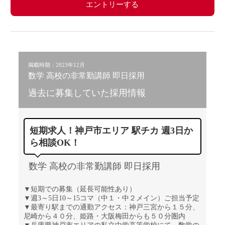
エントリーする
掲載時期：2023年12月
数学 高校の非常勤講師 即日採用
過去に募集していた採用情報
短期求人！神戸市エリア 駅チカ 週3日か
ら相談OK！
数学 高校の非常勤講師 即日採用
▼短期での募集（延長可能性あり）
▼週3～5日10～15コマ（中１・中２メイン）ご担当予定
▼最寄り駅までの通勤アクセス：神戸三宮から１５分、
尼崎から４０分、姫路・大阪梅田からも５０分圏内