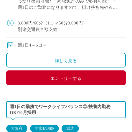
ったり出勤可能♪ ・高校免許のみで応募可能！ ・
週1日のご勤務になりますので、掛け持ち先やWワ
ークにぴったりな求人です ・駅から徒歩1分の学
校で、ピカピカな校舎で働きま […]
3,600円/60分（1コマ50分3,000円）
別途交通費全額支給
週1日4～6コマ
詳しく見る
エントリーする
週1日の勤務でワークライフバランス◎/扶養内勤務
OK/10月採用
大阪府
非常勤講師
派遣