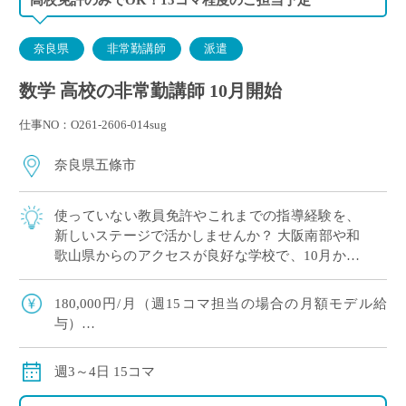
奈良県
非常勤講師
派遣
数学 高校の非常勤講師 10月開始
仕事NO：O261-2606-014sug
奈良県五條市
使っていない教員免許やこれまでの指導経験を、
新しいステージで活かしませんか？ 大阪南部や和
歌山県からのアクセスが良好な学校で、10月から
勤務可能な先生を募集しています。 勤務は週15コ
マの担当で、月収約18万円。プライベ […]
180,000円/月（週15コマ担当の場合の月額モデル給
与）
交通費別途全額支給（車通勤の場合、社内規定に基づ
いてお支払い）
週3～4日 15コマ
15コマ以上のご担当の場合、社会保険（健康保険・厚
生年金・雇用保険）加入になります。