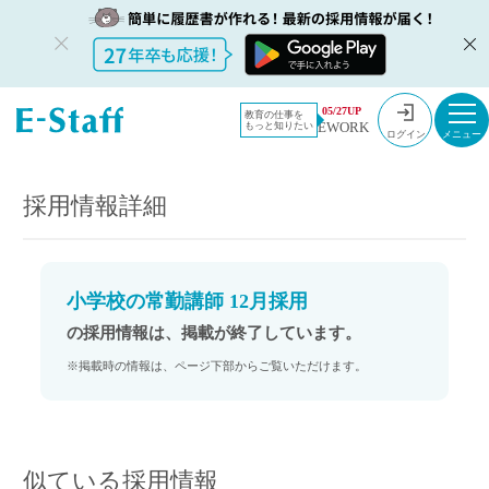
教員採用情
採用情報
05/27UP
教育の仕事を
EWORK
もっと知りたい
報のイー・
小学校の常勤講師 12月採用
ログイン
スタッフ
TOP
採用情報詳細
小学校の常勤講師 12月採用
の採用情報は、掲載が終了しています。
※掲載時の情報は、ページ下部からご覧いただけます。
似ている採用情報