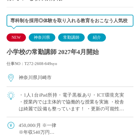
専科制を採用◎体験を取り入れる教育をおこなう人気校
NEW
神奈川県
常勤講師
紹介
小学校の常勤講師 2027年4月開始
仕事NO：T272-2608-649syo
神奈川県川崎市
・1人1台iPad所持・電子黒板あり・ICT環境充実
・授業内では主体的で協働的な授業を実施 ・校舎
は綺麗で設備も整っています！ ・更新の可能性あ
り ・小学校免許のみならず、英語・理科・数学の
免許を取得済み（取得見込み） […]
450,000/月 ※一律
※年収540万円
私学共済加入可能