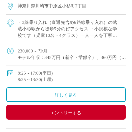
神奈川県川崎市中原区小杉町2丁目
・3線乗り入れ（直通先含め6路線乗り入れ）の武
蔵小杉駅から徒歩5分の好アクセス ・小規模な学
校です（児童10名・4クラス）一人一人を丁寧に
指導したい方におすすめ。 ・幼稚部・中学高等学
校も持つ一貫校です。
230,000～円/月
モデル年収：345万円（新卒・学部卒）、360万円（新
卒・院卒）
保健等：健康保険・厚生年金(私学共済)・雇用保険・
8:25～17:00(平日)
労災保険
8:25～13:30(土曜)
詳しく見る
エントリーする