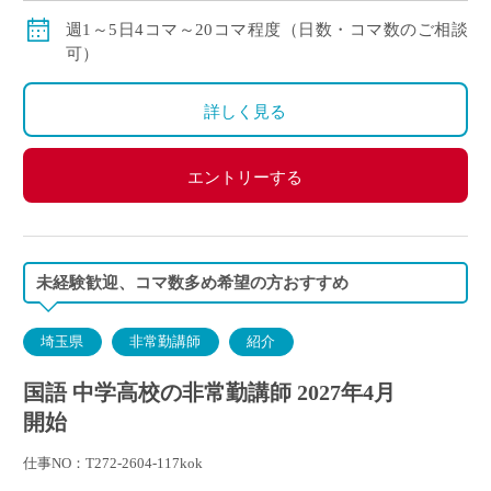
賞与：無し
週1～5日4コマ～20コマ程度（日数・コマ数のご相談
昇給：有り、年1回の査定による
可）
その他保険：労災保険
詳しく見る
エントリーする
未経験歓迎、コマ数多め希望の方おすすめ
埼玉県
非常勤講師
紹介
国語 中学高校の非常勤講師 2027年4月
開始
仕事NO：T272-2604-117kok