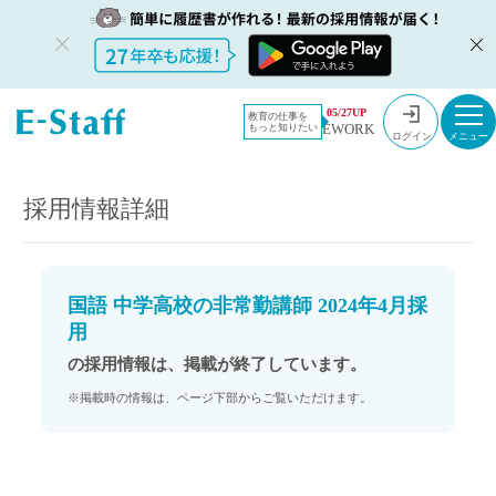
教員採用情
採用情報
05/27UP
教育の仕事を
EWORK
もっと知りたい
報のイー・
国語 中学高校の非常勤講師 2024年4月採用
ログイン
スタッフ
TOP
採用情報詳細
国語 中学高校の非常勤講師 2024年4月採
用
の採用情報は、掲載が終了しています。
※掲載時の情報は、ページ下部からご覧いただけます。