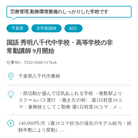
労務管理,勤務環境整備のしっかりした学校です
千葉県
非常勤講師
紹介
国語 秀明八千代中学校・高等学校の非
常勤講師 9月開始
仕事NO：T262-2606-317kok
千葉県八千代市桑橋
・部活動が盛んで活気あふれる学校 ・複数駅より
スクールバス運行 〈働き方の例〉 週3日程度10コ
マ：兼務校としてご勤務 週5日程度16コマ：メイ
ンとしてがっつりご勤務
140,000円/月（週10コマ担当の場合のモデル給与・経
験年数により変動）
交通費：有り