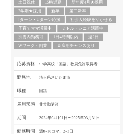
土日祝休
15時退勤
新年度4月★採用
2学期★採用
新卒
第二新卒
Iターン・Uターン応援
社会人経験を活かせる
子育てママ活躍中
ミドル・シニア活躍中
扶養内勤務可
1日4時間以内
週2日
Wワーク・副業
直雇用チャンスあり
応募資格
中学高校「国語」教員免許取得者
勤務地
埼玉県さいたま市
職種
国語
雇用形態
非常勤講師
期間
2024年04月01日〜2025年03月31日
勤務時間
週8~10コマ、2~3日