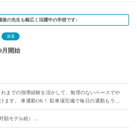
職後の先生も幅広く活躍中の学校です♪
派遣
9月開始
これまでの指導経験を活かして、無理のないペースでや
けます。 車通勤OK！ 駐車場完備で毎日の通勤もラク
コース制！ 立命館コースやグローバル特 […]
時の月額モデル給）