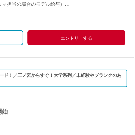
派遣
週6~16コマ担当の場合のモデル給与）
紹介予
士
未経験
新卒
フ
第二新
エントリーする
Iター
社会人
子育て
ミドル
ード！／三ノ宮からすぐ！大学系列／未経験やブランクのあ
扶養内
残業少
1日4
フ
週1日
開始
週2日
Wワー
夕方の