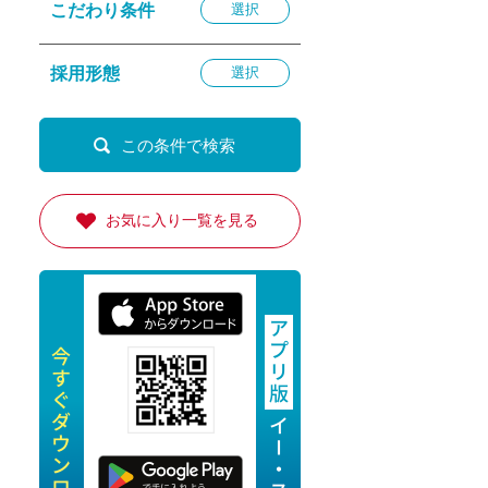
こだわり条件
選択
退勤
休
採用形態
選択
の転職応援
K
お気に入り一覧を見る
★採用
★採用
4月★採用
★採用
急募採用
公開求人