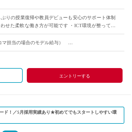
直雇用
免許不
久しぶりの授業復帰や教員デビューも安心のサポート体制
わせた柔軟な働き方が可能です ・ICT環境が整ってお
つけ教員としてワンランク上を目指し […]
（週4~16コマ担当の場合のモデル給与）
エントリーする
ード！／5月採用実績あり★初めてでもスタートしやすい環