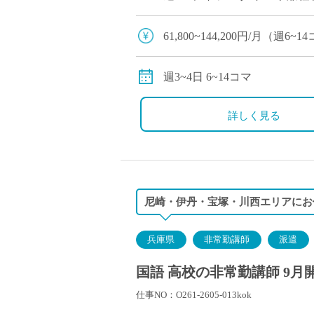
61,800円〜144,200円（
61,800~144,200円/月（
交通費別途全額支給
週3~4日 6~14コマ
詳しく見る
尼崎・伊丹・宝塚・川西エリアにお
兵庫県
非常勤講師
派遣
国語 高校の非常勤講師 9月
仕事NO：O261-2605-013kok