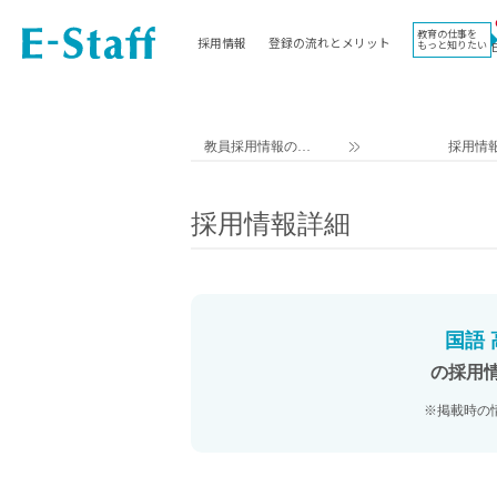
教育の仕事を
採用情報
登録の流れとメリット
もっと知りたい
EWORK TOP
コラム
地域
教科
関東
英語教員
教員採用情報のイ
採用情
東海
社会教員
ー・スタッフ TOP
近畿
理科教員
採用情報詳細
九州
数学教員
北海道
国語教員
沖縄県
その他教科教員
東北
学校事務
国語
信越
情報教員
の採用
中国
家庭科教員
※掲載時の
四国
技術教員
北陸
養護教諭
講師（免許不問）