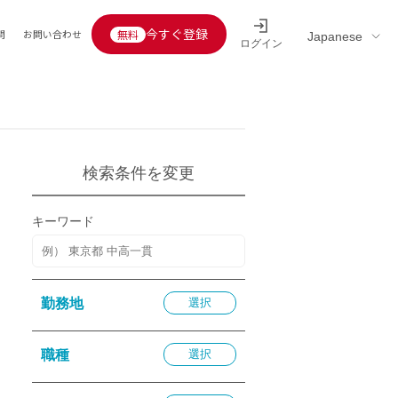
今すぐ登録
問
お問い合わせ
ログイン
Educators’ interview
採用情報一覧
区分
連企業
らの転職者活躍中
定給30万円以上
検索条件を変更
託
用情報
キーワード
定給25万円以上
定給20万円以上
10分以内
勤務地
選択
5分以内
を活かす
職種
選択
活かす
み