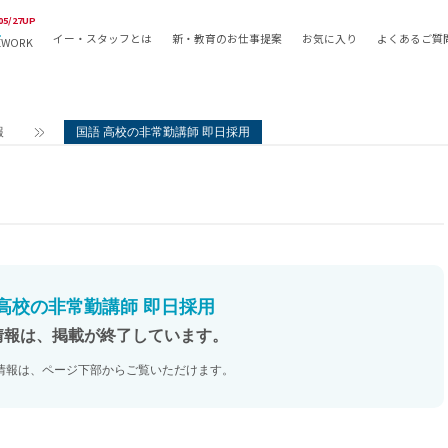
05/27UP
イー・スタッフとは
新・教育のお仕事提案
お気に入り
よくあるご質
EWORK
教員の採用
採用形態
採用
専任教諭
教育関
報
国語 高校の非常勤講師 即日採用
常勤講師
教員か
非常勤講師
月額固
常勤職員
業務委
非常勤職員
自社採
アルバイト・パート
月額固
その他
月額固
 高校の非常勤講師 即日採用
正社員
駅徒歩
情報は、掲載が終了しています。
契約社員
駅徒歩
情報は、ページ下部からご覧いただけます。
英語力
資格を
AMの