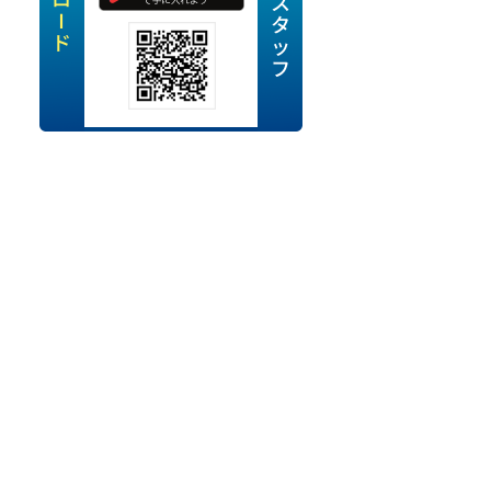
定派遣
OK
卒
ン・Uターン応援
経験を活かせる
ママ活躍中
・シニア活躍中
勤務可
時間以内
ク・副業
み