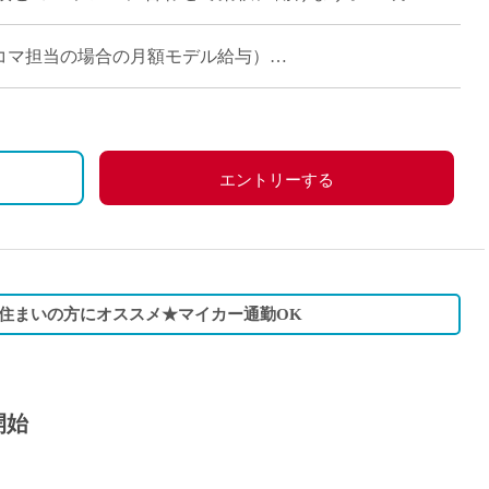
担当コマ数に応じた支給）。 ご自 […]
週6~14コマ担当の場合の月額モデル給与）
エントリーする
住まいの方にオススメ★マイカー通勤OK
開始