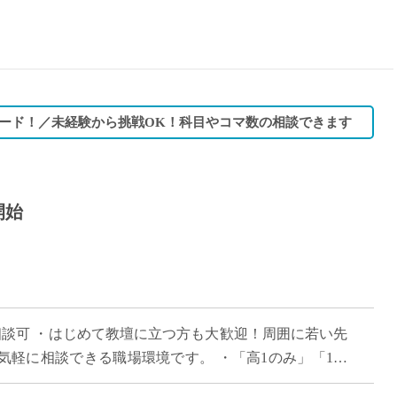
15時
土日祝
初めて
学生O
週6日
ード！／未経験から挑戦OK！科目やコマ数の相談できます
週5日
週4日
週3日
開始
3学期
1学期
新年度
2学期
即日★
相談可 ・はじめて教壇に立つ方も大歓迎！周囲に若い先
学校名
気軽に相談できる職場環境です。 ・「高1のみ」「1科
紹介
大歓迎！ご自身の得意やペースに合わせ […]