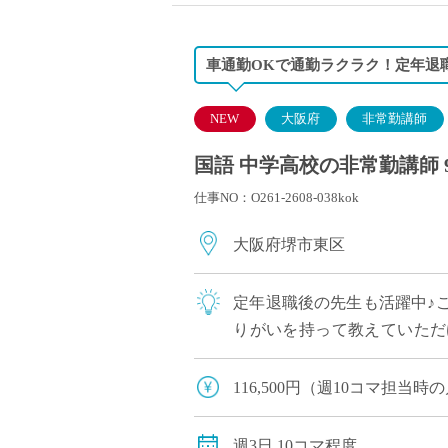
車通勤OKで通勤ラクラク！定年退
NEW
大阪府
非常勤講師
国語 中学高校の非常勤講師 
仕事NO：O261-2608-038kok
大阪府堺市東区
定年退職後の先生も活躍中♪
りがいを持って教えていただ
ラクです。 大学系列の多彩な
116,500円（週10コマ担当
交通費全額全額支給
週3日 10コマ程度