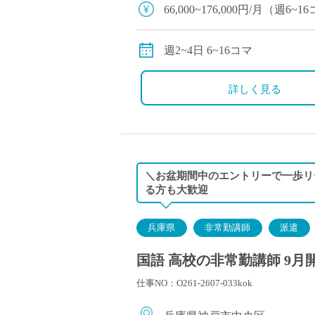
塾・予備校講師
66,000~176,000円/月（
オンライン講師
交通費別途全額支給
幼稚園教諭・保育
週2~4日 6~16コマ
日本語教師
添削・校正スタッ
詳しく見る
学校支援員
広報・宣伝
一般事務
経理・会計事務
＼お盆期間中のエントリーで一歩リ
総務・人事事務
る方も大歓迎
管理・運営
営業職
兵庫県
非常勤講師
派遣
こども支援スタッ
国語 高校の非常勤講師 9月
仕事NO：O261-2607-033kok