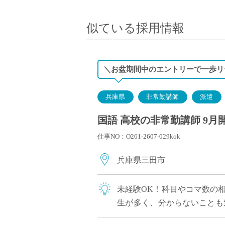
小学校教員
保健体育教員
似ている採用情報
音楽教員
美術教員
ICT支援員
＼お盆期間中のエントリーで一歩リ
実習助手
司書
兵庫県
非常勤講師
派遣
カウンセラー
国語 高校の非常勤講師 9月
部活動指導員
仕事NO：O261-2607-029kok
学童スタッフ
その他職種
兵庫県三田市
学習支援
チューター
未経験OK！科目やコマ数の
個別指導
生が多く、分からないことも
ALT/AET
目だけ」といった担当の相談も