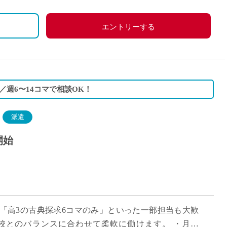
エントリーする
週6〜14コマで相談OK！
派遣
開始
」「高3の古典探求6コマのみ」といった一部担当も大歓
校とのバランスに合わせて柔軟に働けます。 ・月給