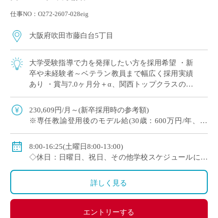
仕事NO：O272-2607-028eig
大阪府吹田市藤白台5丁目
大学受験指導で力を発揮したい方を採用希望 ・新
卒や未経験者～ベテラン教員まで幅広く採用実績
あり ・賞与7.0ヶ月分＋α、関西トップクラスの好
待遇 ・人物重視(面接と模擬授業で選考、筆記試
験なし) ・1クラス30名の少人数 […]
230,609円/月～(新卒採用時の参考額)
※専任教諭登用後のモデル給(30歳：600万円/年、35
歳：700万円/年)
◇賞与：有(7.0ヶ月分＋α ※過去実績)
8:00-16:25(土曜日8:00-13:00)
◇手当：各種有
◇休日：日曜日、祝日、その他学校スケジュールによ
◇保険：私学共済、雇用保険、労災保険
る
詳しく見る
エントリーする