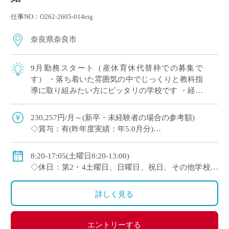
仕事NO：O262-2605-014eig
奈良県奈良市
9月勤務スタート（産休育休代替枠での募集で
す） ・落ち着いた雰囲気の中でじっくりと教科指
導に取り組みたい方にピッタリの学校です ・経験
問わず（未経験者～ベテラン教員まで幅広く募集
中です）
230,257円/月～(新卒・未経験者の場合の参考額)
◇賞与：有(昨年度実績：年5.0月分)
◇手当：各種有 ◇保険：私学共済、雇用保険、労災
保険
8:20-17:05(土曜日8:20-13:00)
◇支援：産休・育休制度、育児・介護に関する特別休
◇休日：第2・4土曜日、日曜日、祝日、その他学校ス
暇制度あり
ケジュールによる
詳しく見る
エントリーする