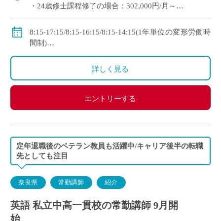
・24歳修士課程修了の場合：302,000円/月～
・理論年収：4,802,400円～
◇手当：各種有
8:15-17:15/8:15-16:15/8:15-14:15(1年単位の変形労働時
◇賞与：有(過去実績：年間4.7ヶ月＋260,000円)
間制)
◇保険：私学共済、雇用保険、労災保険
※週1日の自宅研修日あり
◇休日：日曜日、祝日、その他学校スケジュールによ
詳しく見る
る
エントリーする
定年退職後のベテラン教員も活躍中/キャリア後半の転職
先としても注目
奈良県
常勤講師
紹介
英語 私立中高一貫校の常勤講師 9月開
始