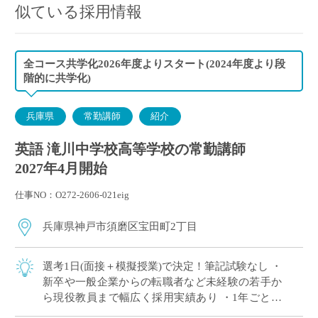
似ている採用情報
全コース共学化2026年度よりスタート(2024年度より段
階的に共学化)
兵庫県
常勤講師
紹介
英語 滝川中学校高等学校の常勤講師
2027年4月開始
仕事NO：O272-2606-021eig
兵庫県神戸市須磨区宝田町2丁目
選考1日(面接＋模擬授業)で決定！筆記試験なし ・
新卒や一般企業からの転職者など未経験の若手か
ら現役教員まで幅広く採用実績あり ・1年ごとに
契約更新、専任教諭への登用チャンスあり ・創立