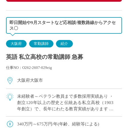
即日開始や9月スタートなど応相談/複数路線からアクセ
ス〇
大阪府
常勤講師
紹介
英語 私立高校の常勤講師 急募
仕事NO：O262-2607-029eig
大阪府大阪市
未経験者～ベテラン教員まで多数採用実績あり ・
創立120年以上の歴史と伝統ある私立高校（1903
年創立）で、長年にわたる教育実績があります ・
男女共学の全日制高校
340万円～675万円/年(年齢、経験等による)