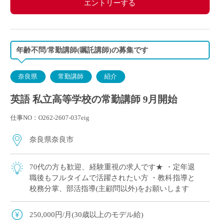
エントリーする
年齢不問/常勤講師(嘱託講師)の募集です
奈良県
常勤講師
紹介
英語 私立高等学校の常勤講師 9月開始
仕事NO：O262-2607-037eig
奈良県奈良市
70代の方も歓迎、経験重視の求人です★ ・定年退
職後もフルタイムで活躍されたい方 ・教科指導と
校務分掌、部活指導(主顧問以外)をお願いします
250,000円/月(30歳以上のモデル給)