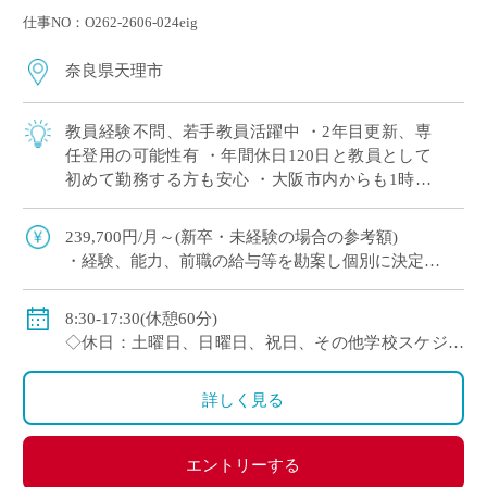
仕事NO：O262-2606-024eig
奈良県天理市
教員経験不問、若手教員活躍中 ・2年目更新、専
任登用の可能性有 ・年間休日120日と教員として
初めて勤務する方も安心 ・大阪市内からも1時間
程度で通勤可（最寄駅から徒歩すぐ） 通信制高校
では、一人ひとりの個性や目標に合わ […]
239,700円/月～(新卒・未経験の場合の参考額)
・経験、能⼒、前職の給与等を勘案し個別に決定
＜年収モデル例＞
・450万円／経験3年：30歳（⽉給24万1300円＋賞与＋
8:30-17:30(休憩60分)
他⼿当）
◇休日：土曜日、日曜日、祝日、その他学校スケジュ
・500万円／経験6年：33歳（⽉給24万7900円＋賞与＋
ールによる
他⼿当
・年間休日120日のシフト制
詳しく見る
◇賞与：有
◇手当：通勤手当、役職手当、住宅手当等
エントリーする
◇保険：私学共済、雇用保険、労災保険