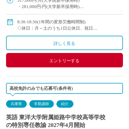
317,000円/月(大学院新卒採用時)
・281,000円/円(大学新卒採用時)
◇賞与：有(6ヶ月分※初年度は4ヶ月分)
◇手当：各種有
8:30-18:30(1年間の変形労働時間制)
・通勤手当：上限50,000円)
◇休日：月～土のうち1日公休日、祝日
・住居手当：賃貸の場合は上限27,000円)
・その他、夏季や年末年始、春季休暇、他学校スケ
・休日出勤：9,000円/日
ジュールによる
詳しく見る
・その他、扶養等の諸手当が条件に応じて支給あり
◇保険：私学共済、雇用保険など
エントリーする
高校免許のみでも応募可(条件有)
兵庫県
常勤講師
紹介
英語 東洋大学附属姫路中学校高等学校
の特別専任教諭 2027年4月開始