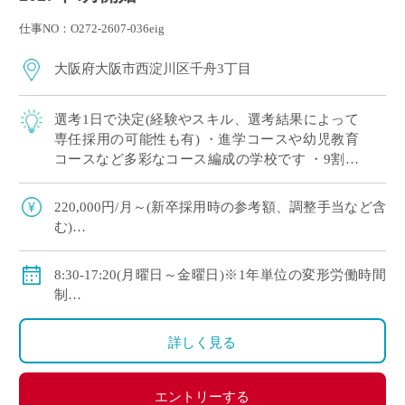
仕事NO：O272-2607-036eig
大阪府大阪市西淀川区千舟3丁目
選考1日で決定(経験やスキル、選考結果によって
専任採用の可能性も有) ・進学コースや幼児教育
コースなど多彩なコース編成の学校です ・9割以
上の生徒が大学や短大、専門学校に進学していま
す ・新卒や社会人からのキャリアチェン […]
220,000円/月～(新卒採用時の参考額、調整手当など含
む)
◇手当：各種有
◇賞与：有
8:30-17:20(月曜日～金曜日)※1年単位の変形労働時間
◇保険：私学共済、雇用保険、労災保険
制
◇休日：年間120日程度
・土曜日、日曜日、祝日、その他学校スケジュールに
詳しく見る
よる
エントリーする