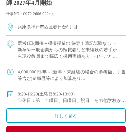
師 2027年4月開始
仕事NO：O272-2606-022eig
兵庫県神戸市西区春日台6丁目
選考1日(面接＋模擬授業)で決定！筆記試験なし ・
新卒や一般企業からの転職者など未経験の若手か
ら現役教員まで幅広く採用実績あり ・1年ごとに
契約更新、専任教諭への登用チャンスあり 全国大
会で活躍する運動部を多数擁しながら […]
4,000,000円/年～(新卒・未経験の場合の参考額、手当
等含む)※職歴等により加算あり
◇年収モデル(参考)
・30歳(教諭・配偶者あり)：約660万円
8:20-16:20(土曜日8:20-13:00)
・40歳(教諭・配偶者及び子２人)：約860万円
◇休日：第二土曜日、日曜日、祝日、その他学校が定
・50歳(教諭・配偶者及び子２人)：約940万円
める日
◇手当：各種手当有
詳しく見る
◇賞与：有(過去実績3.55ヶ月分＋30万円)
◇保険：私学共済、雇用保険、労災保険