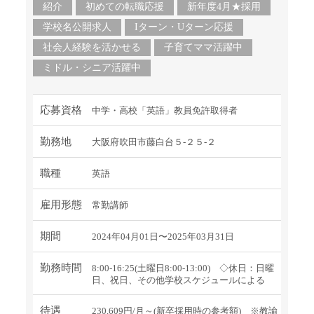
紹介
初めての転職応援
新年度4月★採用
学校名公開求人
Iターン・Uターン応援
社会人経験を活かせる
子育てママ活躍中
ミドル・シニア活躍中
応募資格
中学・高校「英語」教員免許取得者
勤務地
大阪府吹田市藤白台５-２５-２
職種
英語
雇用形態
常勤講師
期間
2024年04月01日〜2025年03月31日
勤務時間
8:00-16:25(土曜日8:00-13:00) ◇休日：日曜
日、祝日、その他学校スケジュールによる
待遇
230,609円/月～(新卒採用時の参考額) ※教諭