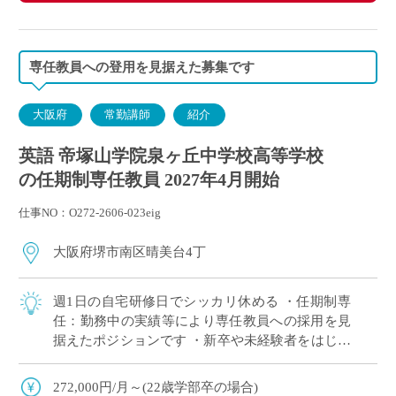
専任教員への登用を見据えた募集です
大阪府
常勤講師
紹介
英語 帝塚山学院泉ヶ丘中学校高等学校
の任期制専任教員 2027年4月開始
仕事NO：O272-2606-023eig
大阪府堺市南区晴美台4丁
週1日の自宅研修日でシッカリ休める ・任期制専
任：勤務中の実績等により専任教員への採用を見
据えたポジションです ・新卒や未経験者をはじめ
他校からの転職希望者まで幅広く採用実績あり ・
教科指導に注力できる共学の進学校です
272,000円/月～(22歳学部卒の場合)