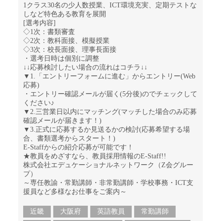
1クラス30名の少人数授業、ICT環境充実、定期テストな
しなど特色ある教育を展開
[選考内容]
◇1次：書類審査
◇2次：教科面接、模擬授業
◇3次：校長面接、理事長面接
・選考日時は個別に調整
↓↓応募検討したい場合の流れはコチラ↓↓
▼1.「エントリーフォームに進む」からエントリー(Web
応募)
・エントリー確認メールが届く(5分後)のでチェックして
ください♪
▼2.三営業日以内にマッチング(マッチした場合のみ応募
確認メールが届きます！)
▼3.正式に応募するか見送るかの検討(応募希望する場
合、書類選考からスタート！)
E-Staffからの紹介応募が可能です！
★教員をめざすなら、教員採用情報のE-Staff!!
株式会社エデュケーショナルネットワーク（Z会グルー
プ）
～専任教諭・常勤講師・非常勤講師・学校事務・ICT支
援員など多様なお仕事をご案内～
近畿
大阪府
英語教員
常勤講師