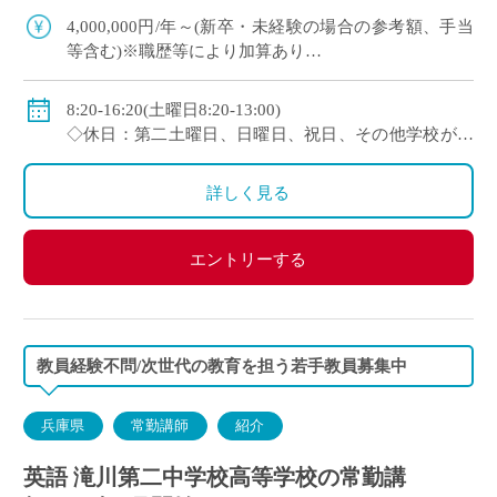
100年を超える神戸市内の伝統校
4,000,000円/年～(新卒・未経験の場合の参考額、手当
等含む)※職歴等により加算あり
◇年収モデル(参考)
・30歳(教諭・配偶者あり)：約660万円
8:20-16:20(土曜日8:20-13:00)
・40歳(教諭・配偶者及び子２人)：約860万円
◇休日：第二土曜日、日曜日、祝日、その他学校が定
・50歳(教諭・配偶者及び子２人)：約940万円
める日
◇手当：各種手当有
詳しく見る
◇賞与：有(過去実績3.55ヶ月分＋30万円)
◇保険：私学共済、雇用保険、労災保険
エントリーする
教員経験不問/次世代の教育を担う若手教員募集中
兵庫県
常勤講師
紹介
英語 滝川第二中学校高等学校の常勤講