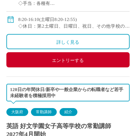
◇手当：各種有
◇賞与：有(初年度1.0ヶ月分→2年目以降2.0ヶ月分)
◇保険：私学共済、雇用保険、労災保険
8:20-16:10(土曜日8:20-12:55)
◇休日：第2土曜日、日曜日、祝日、その他学校の定
める休日
詳しく見る
エントリーする
120日の年間休日/新卒や一般企業からの転職者など若手
未経験者を積極採用中
大阪府
常勤講師
紹介
英語 好文学園女子高等学校の常勤講師
2027年4月開始