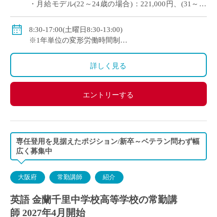
・月給モデル(22～24歳の場合)：221,000円、(31～33
歳の場合)281,160円/月、など
◇交通費：別途支給
8:30-17:00(土曜日8:30-13:00)
◇賞与：有
※1年単位の変形労働時間制
◇手当：担任手当、講習・補欠手当など各種有
◇休日：土曜日(月2回)、日・祝日、その他学校の定め
◇保険：私学共済、雇用保険、労災保険
る休日
詳しく見る
※土曜日の授業なし
エントリーする
専任登用を見据えたポジション/新卒～ベテラン問わず幅
広く募集中
大阪府
常勤講師
紹介
英語 金蘭千里中学校高等学校の常勤講
師 2027年4月開始