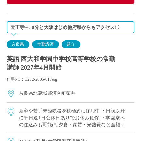
天王寺～30分と大阪はじめ他府県からもアクセス〇
奈良県
常勤講師
紹介
英語 西大和学園中学校高等学校の常勤
講師 2027年4月開始
仕事NO：O272-2606-017eig
奈良県北葛城郡河合町薬井
新卒や若手未経験者を積極的に採用中 ・日祝以外
に平日週1日公休日ありでお休み確保 ・学園寮へ
の住込みも可能(朝夕食・家賃・光熱費など全額学
園負担) ※単身者に限る。若手教員の経済的・生
活的な自立を全面的にバックアップ ・ […]