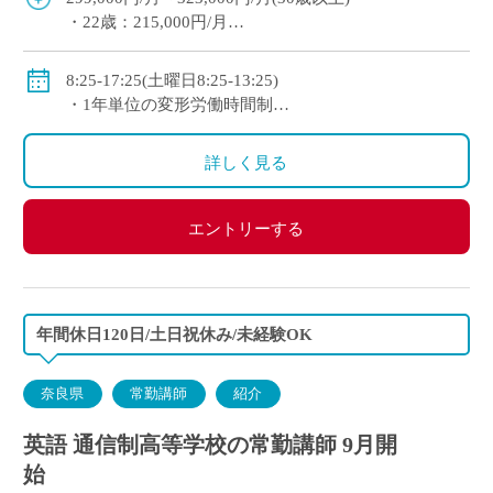
・22歳：215,000円/月
◇手当：各種有
(手当例)
8:25-17:25(土曜日8:25-13:25)
・住宅手当：世帯主18,000円/月、非世帯主9,000円/
・1年単位の変形労働時間制
月
◇休日：日曜日、祝日、その他学校スケジュールによ
・扶養手当：配偶者20,000円/月、その他14,500円/月
る
詳しく見る
◇賞与：有(5.9ヶ月分)
◇保険：私学共済、雇用保険、労災保険
エントリーする
年間休日120日/土日祝休み/未経験OK
奈良県
常勤講師
紹介
英語 通信制高等学校の常勤講師 9月開
始