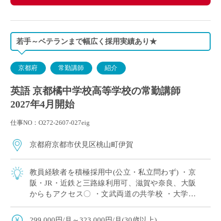
若手～ベテランまで幅広く採用実績あり★
京都府
常勤講師
紹介
英語 京都橘中学校高等学校の常勤講師
2027年4月開始
仕事NO：O272-2607-027eig
京都府京都市伏見区桃山町伊賀
教員経験者を積極採用中(公立・私立問わず) ・京
阪・JR・近鉄と三路線利用可、滋賀や奈良、大阪
からもアクセス〇 ・文武両道の共学校 ・大学や
こども園も設置する学校法人運営の私立中高一貫
校です
299,000円/月～323,000円/月(30歳以上)