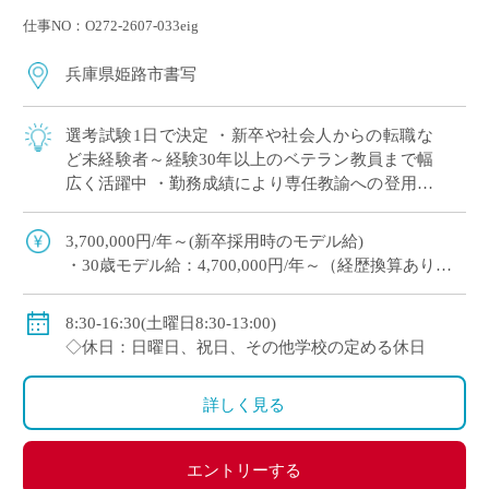
仕事NO：O272-2607-033eig
兵庫県姫路市書写
選考試験1日で決定 ・新卒や社会人からの転職な
ど未経験者～経験30年以上のベテラン教員まで幅
広く活躍中 ・勤務成績により専任教諭への登用あ
り ・e-learningなどICTの導入にも積極的、国際交
流にも注力 ※高校免許 […]
3,700,000円/年～(新卒採用時のモデル給)
・30歳モデル給：4,700,000円/年～（経歴換算あり）
・専任教諭のモデル給：24歳520万円/年、30歳630万
円/年程度
8:30-16:30(土曜日8:30-13:00)
※上記以外に補習手当、特殊業務手当、通勤手当、入
◇休日：日曜日、祝日、その他学校の定める休日
試手当、クラブ活動手当を支給
※勤続1年以上の場合は退職金あり
詳しく見る
◇保険：私学共済、雇用保険、労災保険
エントリーする