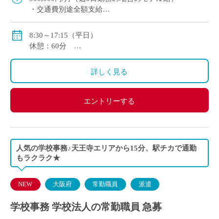
・交通費別途全額支給
・社会保険加入有り
8:30～17:15（平日）
休憩：60分
※年間変形労働時間制のため勤務時間・休憩時間が勤
務日によって異なる場合があります。
詳しく見る
※将来的に専任登用可能性があります。専任登用でご
勤務になった場合は、学園が定める勤務規則にてご勤
務いただきます
エントリーする
人気の学校事務♪天王寺エリアから15分、駅チカで通勤
もラクラク★
NEW
大阪府
常勤職員
派遣
学校事務 学校法人の常勤職員 急募