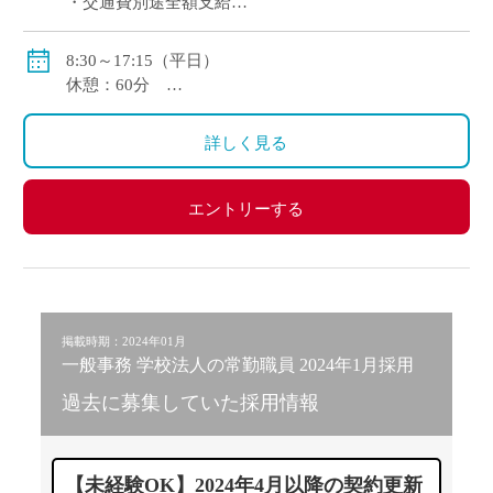
・交通費別途全額支給
・社会保険加入有り
8:30～17:15（平日）
休憩：60分
※年間変形労働時間制のため勤務時間・休憩時間が勤
務日によって異なる場合があります。
詳しく見る
※将来的に専任登用可能性があります→専任登用でご
勤務になった場合は、学園が定める勤務規則にてご勤
務いただきます
エントリーする
掲載時期：2024年01月
一般事務 学校法人の常勤職員 2024年1月採用
過去に募集していた採用情報
【未経験OK】2024年4月以降の契約更新