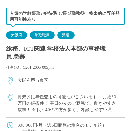
人気の学校事務♪/好待遇！/長期勤務◎ 将来的に専任登
用可能性あり
大阪府
常勤職員
派遣
総務、ICT関連 学校法人本部の事務職
員 急募
仕事NO：O261-2605-005jim
大阪府堺市東区
将来的に専任登用の可能性がございます！ 月給30
万円の好条件！ 平日のみのご勤務で、働きやすさ
抜群！ 30代～40代の方が多く、相談しやすい職場
環境です！
300,000円/月（週5日勤務の場合のモデル給）