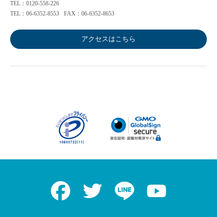
TEL：0120-558-226
TEL：06-6352-8553
FAX：06-6352-8653
アクセスはこちら
Facebook
Twitter
LINE
Youtube