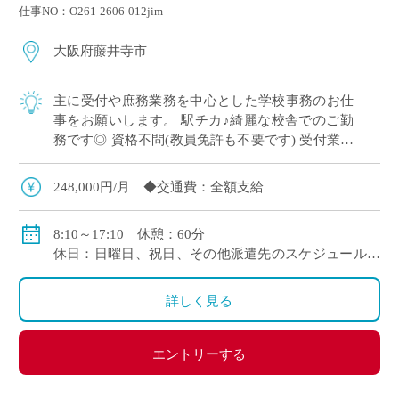
仕事NO：O261-2606-012jim
大阪府藤井寺市
主に受付や庶務業務を中心とした学校事務のお仕
事をお願いします。 駅チカ♪綺麗な校舎でのご勤
務です◎ 資格不問(教員免許も不要です) 受付業務
だけでなく、庶務や事務作業など幅広い業務に携
わるため、 学校全体を支えるやりがい […]
248,000円/月 ◆交通費：全額支給
8:10～17:10 休憩：60分
休日：日曜日、祝日、その他派遣先のスケジュールに
よる
※行事等で土曜日の出勤あり、出勤した場合は振替休
詳しく見る
日で対応
エントリーする