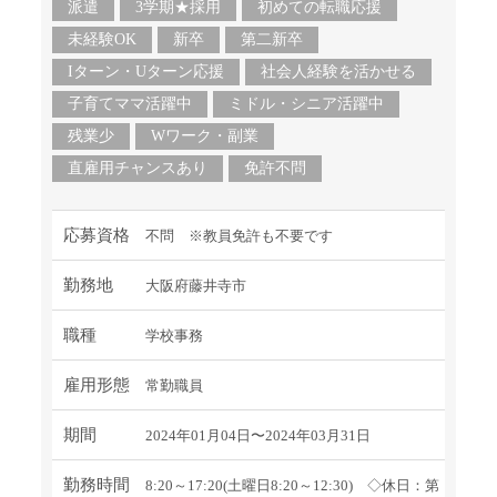
派遣
3学期★採用
初めての転職応援
未経験OK
新卒
第二新卒
Iターン・Uターン応援
社会人経験を活かせる
子育てママ活躍中
ミドル・シニア活躍中
残業少
Wワーク・副業
直雇用チャンスあり
免許不問
応募資格
不問 ※教員免許も不要です
勤務地
大阪府藤井寺市
職種
学校事務
雇用形態
常勤職員
期間
2024年01月04日〜2024年03月31日
勤務時間
8:20～17:20(土曜日8:20～12:30) ◇休日：第