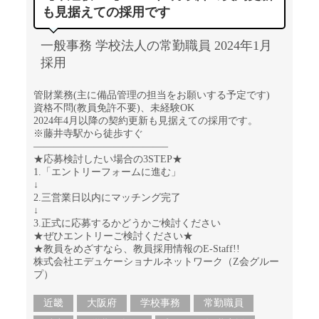
も見据えての採用です
一般事務 学校法人の常勤職員 2024年1月
採用
管財業務(主に備品管理の担当をお願いする予定です)
資格不問(教員免許不要)、未経験OK
2024年4月以降の契約更新も見据えての採用です。
※藤井寺駅から徒歩すぐ
—————————————–
★応募検討したい場合の3STEP★
1.「エントリーフォームに進む」
↓
2.三営業日以内にマッチング完了
↓
3.正式に応募するかどうかご検討ください
★ぜひエントリーご検討ください★
★教員をめざすなら、教員採用情報のE-Staff!!
株式会社エデュケーショナルネットワーク（Z会グルー
プ）
近畿
大阪府
学校事務
常勤職員