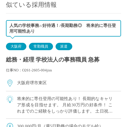
似ている採用情報
人気の学校事務♪/好待遇！/長期勤務◎ 将来的に専任登
用可能性あり
大阪府
常勤職員
派遣
総務・経理 学校法人の事務職員 急募
仕事NO：O261-2605-004jim
大阪府堺市東区
将来的に専任登用の可能性あり！ 長期的なキャリ
ア形成を目指せます。 月給30万円の好条件！ こ
れまでのご経験をしっかり評価します。 土日祝休
み・平日のみ勤務！ ワークライフバランスも充実
◎ 学校法人本部でのお仕事！ 総務 […]
300,000円/月（週5日勤務の場合のモデル給）