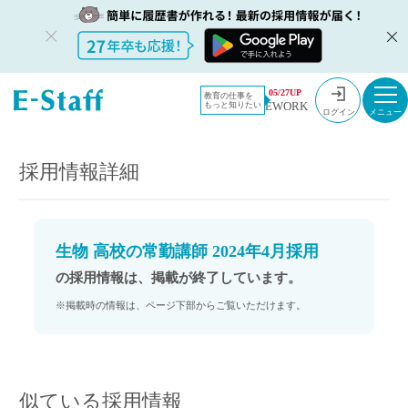
教員採用情
採用情報
05/27UP
教育の仕事を
EWORK
もっと知りたい
報のイー・
生物 高校の常勤講師 2024年4月採用
ログイン
スタッフ
TOP
採用情報詳細
生物 高校の常勤講師 2024年4月採用
の採用情報は、掲載が終了しています。
※掲載時の情報は、ページ下部からご覧いただけます。
似ている採用情報