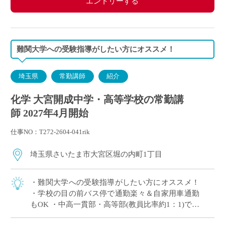
エントリーする
難関大学への受験指導がしたい方にオススメ！
埼玉県
常勤講師
紹介
化学 大宮開成中学・高等学校の常勤講
師 2027年4月開始
仕事NO：T272-2604-041rik
埼玉県さいたま市大宮区堀の内町1丁目
・難関大学への受験指導がしたい方にオススメ！
・学校の目の前バス停で通勤楽々＆自家用車通勤
もOK ・中高一貫部・高等部(教員比率約1：1)でス
キルに合った教育が可能 ・生徒一人ひとりを大切