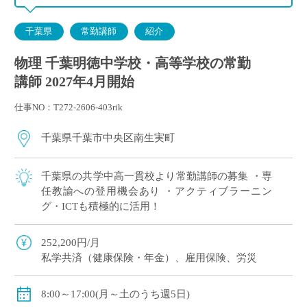
千葉県
常勤講師
紹介
物理 千葉明徳中学校・高等学校の常勤
講師 2027年4月開始
仕事NO：T272-2606-403rik
千葉県千葉市中央区南生実町
千葉県の共学中高一貫校より常勤講師の募集 ・専
任教諭への登用機会あり ・アクティブラーニン
グ・ICTも積極的に活用！
252,200円/月
私学共済（健康保険・年金）、雇用保険、労災
8:00～17:00(月～土のうち週5日)