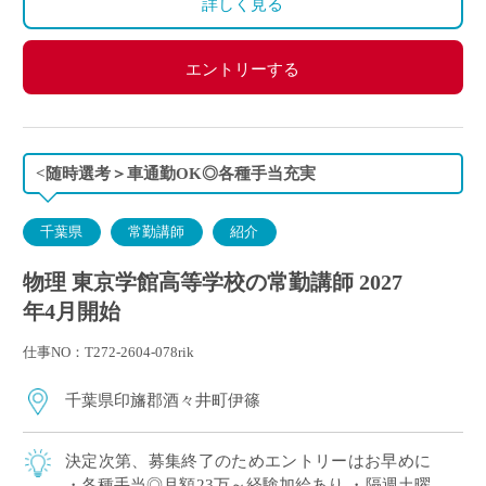
詳しく見る
450万円（30歳・学部卒）、630万円（40歳・学部卒）
エントリーする
<随時選考＞車通勤OK◎各種手当充実
千葉県
常勤講師
紹介
物理 東京学館高等学校の常勤講師 2027
年4月開始
仕事NO：T272-2604-078rik
千葉県印旛郡酒々井町伊篠
決定次第、募集終了のためエントリーはお早めに
・各種手当◎月額23万～経験加給あり ・隔週土曜