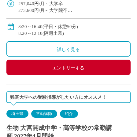
にした指導を展開
257,040円/月～大学卒
273,600円/月～大学院卒
※教員経験年数等により変動
・各種手当：住宅・講習・入試手当等
8:20～16:40(平日・休憩50分)
・賞与
8:20～12:10(隔週土曜)
初年度：3.69カ月(6月：0.69カ月、12月：3カ月)
2年目以降：5.3カ月(6月：2.3カ月、12月：3.0カ月 )※
詳しく見る
昨年度実績
・昇給あり
・私学共済加入
エントリーする
・交通費別途支給
難関大学への受験指導がしたい方にオススメ！
埼玉県
常勤講師
紹介
生物 大宮開成中学・高等学校の常勤講
師 2027年4月開始