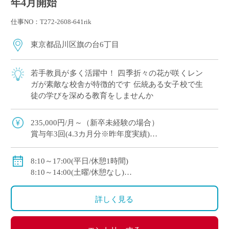
年4月開始
仕事NO：T272-2608-641rik
東京都品川区旗の台6丁目
若手教員が多く活躍中！ 四季折々の花が咲くレン
ガが素敵な校舎が特徴的です 伝統ある女子校で生
徒の学びを深める教育をしませんか
235,000円/月～（新卒未経験の場合）
賞与年3回(4.3カ月分※昨年度実績)
社会保険完備（私学共済加入）
8:10～17:00(平日/休憩1時間)
大学新卒者の場合 年収4,600,000円程度
8:10～14:00(土曜/休憩なし)
大学院卒者の場合 年収5,000,000円程度
休日：火・木・金曜日から１日のフリーデイ、日曜
日、祝祭日、および学校の定める休日
詳しく見る