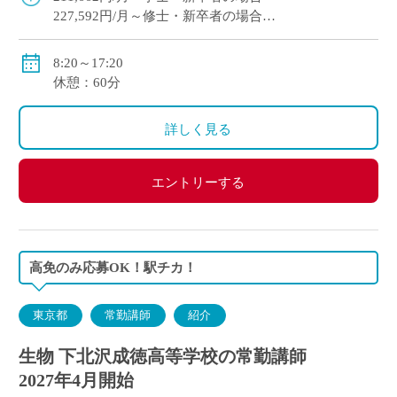
227,592円/月～修士・新卒者の場合
●通勤手当：実費支給（上限：50,000円）
8:20～17:20
●その他手当：扶養手当・職務手当・役職手当
休憩：60分
●賞与：学院規定による
●昇給：学院規定による
詳しく見る
●保険等：私学共済、労災保険、雇用保険
エントリーする
高免のみ応募OK！駅チカ！
東京都
常勤講師
紹介
生物 下北沢成徳高等学校の常勤講師
2027年4月開始