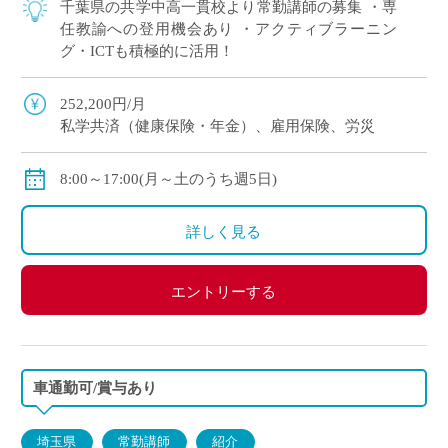
千葉県の共学中高一貫校より常勤講師の募集 ・専
任教諭への登用機会あり ・アクティブラーニン
グ・ICTも積極的に活用！
252,200円/月
私学共済（健康保険・年金）、雇用保険、労災
8:00～17:00(月～土のうち週5日)
詳しく見る
エントリーする
車通勤可/賞与あり
埼玉県
常勤講師
紹介