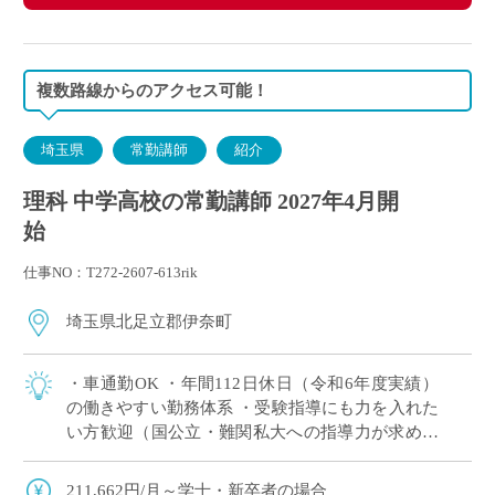
複数路線からのアクセス可能！
埼玉県
常勤講師
紹介
理科 中学高校の常勤講師 2027年4月開
始
仕事NO：T272-2607-613rik
埼玉県北足立郡伊奈町
・車通勤OK ・年間112日休⽇（令和6年度実績）
の働きやすい勤務体系 ・受験指導にも力を入れた
い方歓迎（国公立・難関私大への指導力が求めら
れる学校） ・専任教諭への登用制度あり
211,662円/月～学士・新卒者の場合