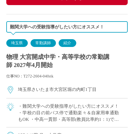
・交通費別途支給
難関大学への受験指導がしたい方にオススメ！
埼玉県
常勤講師
紹介
物理 大宮開成中学・高等学校の常勤講
師 2027年4月開始
仕事NO：T272-2604-040rik
埼玉県さいたま市大宮区堀の内町1丁目
・難関大学への受験指導がしたい方にオススメ！
・学校の目の前バス停で通勤楽々＆自家用車通勤
もOK ・中高一貫部・高等部(教員比率約1：1)でス
キルに合った教育が可能 ・生徒一人ひとりを大切
にした指導を展開