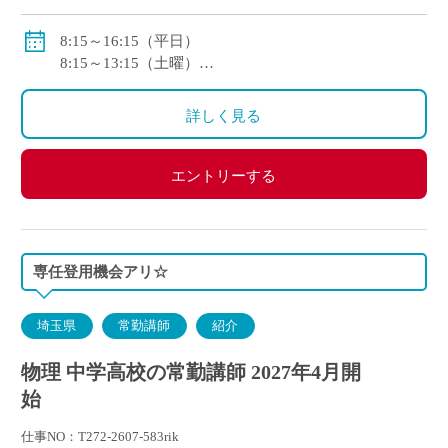
本),6,500 円(住居)】
賞与：あり（年2回・年間計5.78ヶ月分）
8:15～16:15（平日）
8:15～13:15（土曜）
<モデル月収>
※1年変形労働時間制を採用
246,100円/月～：大学卒2年目
詳しく見る
267,800円/月～：大学院（修士）卒2年目
エントリーする
専任登用機会アリ☆
埼玉県
常勤講師
紹介
物理 中学高校の常勤講師 2027年4月開
始
仕事NO：T272-2607-583rik