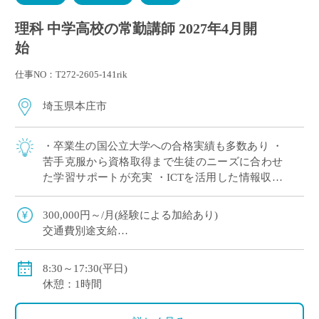
理科 中学高校の常勤講師 2027年4月開
始
仕事NO：T272-2605-141rik
埼玉県本庄市
・卒業生の国公立大学への合格実績も多数あり ・
苦手克服から資格取得まで生徒のニーズに合わせ
た学習サポートが充実 ・ICTを活用した情報収集
や分析、発表などを積極的に導入
300,000円～/月(経験による加給あり)
交通費別途支給
賞与年間2回
社会保険、労働保険、雇用保険
8:30～17:30(平日)
休憩：1時間
〈モデル年収〉
420万円（新卒・学部卒）、428万円（新卒・院卒）