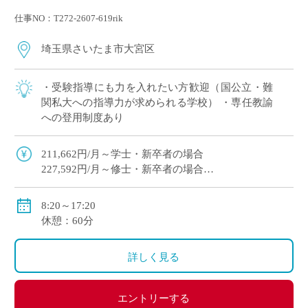
仕事NO：T272-2607-619rik
埼玉県さいたま市大宮区
・受験指導にも力を入れたい方歓迎（国公立・難
関私大への指導力が求められる学校） ・専任教諭
への登用制度あり
211,662円/月～学士・新卒者の場合
227,592円/月～修士・新卒者の場合
●通勤手当：実費支給（上限：50,000円）
8:20～17:20
●その他手当：扶養手当・職務手当・役職手当
休憩：60分
●賞与：学院規定による
●昇給：学院規定による
詳しく見る
●保険等：私学共済、労災保険、雇用保険
エントリーする