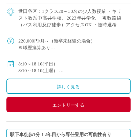
世田谷区：1クラス20～30名の少人数授業 ・キリ
スト教系中高共学校、2023年共学化 ・複数路線
（バス利用及び徒歩）アクセスOK ・随時選考で
自分のスケジュールに合わせて選考
220,000円/月～（新卒未経験の場合）
※職歴換算あり
※各種手当あり
私学共済加入
8:10～18:10(平日）
8:10～18:10(土曜）
休日:日曜・祝祭日・月曜から土曜の内1日
詳しく見る
エントリーする
駅下車徒歩1分！2年目から専任登用の可能性有り