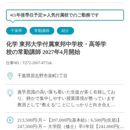
≪1年後専任予定≫人気付属校でのご勤務です
千葉県
常勤講師
紹介
化学 東邦大学付属東邦中学校・高等学
校の常勤講師 2027年4月開始
仕事NO：T272-2607-477rik
千葉県習志野市泉町2丁目
進学意識の高い落ち着いた生徒が多く在籍してお
り、静かで集中しやすい授業環境が整っています
教員として“教える”ことにしっかりと向き合える
職場です こんな方が勤務しています ・出産後、
育児をしながら教壇復帰された先生 ・副 […]
213,500円/月～【207,000円(基本給)：6,500円(住居)】
247,500円/月～ 大学院（修士）卒1年目【241,000円(基