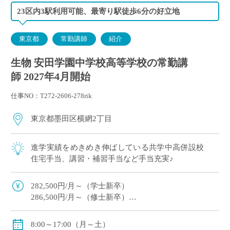
23区内3駅利用可能、最寄り駅徒歩6分の好立地
東京都
常勤講師
紹介
生物 安田学園中学校高等学校の常勤講
師 2027年4月開始
仕事NO：T272-2606-278rik
東京都墨田区横網2丁目
進学実績をめきめき伸ばしている共学中高併設校
住宅手当、講習・補習手当など手当充実♪
282,500円/月～（学士新卒）
286,500円/月～（修士新卒）
住宅手当・超過手当・講習補習手当有
賞与年2回（実績/年間5.2ヶ月+100,000円※新規採用者/
8:00～17:00（月～土）