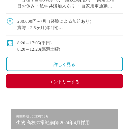
日お休み・私学共済加入あり ・自家用車通勤OK
落ち着いた学習環境の中で、生徒一人ひとりの理
解を丁寧に支える常勤講師を募集 I […]
230,000円～/月（経験による加給あり）
賞与：2.5ヶ月(年2回)
副担任手当：2,000円
部活手当：2,000円～16,000円
8:20～17:05(平日)
住宅手当：（賃貸契約の場合）上限26,000円
8:20～12:20(隔週土曜)
昇給：年1回5,000円
詳しく見る
エントリーする
掲載時期：2023年12月
生物 高校の常勤講師 2024年4月採用