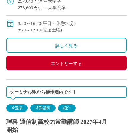
257,040円/月～大学卒
273,600円/月～大学院卒
※教員経験年数等により変動
・各種手当：住宅・講習・入試手当等
8:20～16:40(平日・休憩50分)
・賞与
8:20～12:10(隔週土曜)
初年度：3.69カ月(6月：0.69カ月、12月：3カ月)
2年目以降：5.3カ月(6月：2.3カ月、12月：3.0カ月 )※
詳しく見る
昨年度実績
・昇給あり
・私学共済加入
エントリーする
・交通費別途支給
ターミナル駅から徒歩圏内です！
埼玉県
常勤講師
紹介
理科 通信制高校の常勤講師 2027年4月
開始