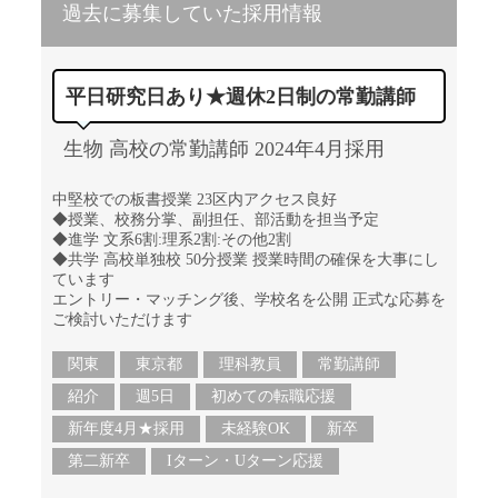
過去に募集していた採用情報
平日研究日あり★週休2日制の常勤講師
生物 高校の常勤講師 2024年4月採用
中堅校での板書授業 23区内アクセス良好
◆授業、校務分掌、副担任、部活動を担当予定
◆進学 文系6割:理系2割:その他2割
◆共学 高校単独校 50分授業 授業時間の確保を大事にし
ています
エントリー・マッチング後、学校名を公開 正式な応募を
ご検討いただけます
関東
東京都
理科教員
常勤講師
紹介
週5日
初めての転職応援
新年度4月★採用
未経験OK
新卒
第二新卒
Iターン・Uターン応援