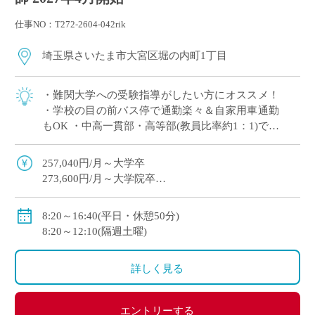
仕事NO：T272-2604-042rik
埼玉県さいたま市大宮区堀の内町1丁目
・難関大学への受験指導がしたい方にオススメ！
・学校の目の前バス停で通勤楽々＆自家用車通勤
もOK ・中高一貫部・高等部(教員比率約1：1)でス
キルに合った教育が可能 ・生徒一人ひとりを大切
にした指導を展開
257,040円/月～大学卒
273,600円/月～大学院卒
※教員経験年数等により変動
・各種手当：住宅・講習・入試手当等
8:20～16:40(平日・休憩50分)
・賞与
8:20～12:10(隔週土曜)
初年度：3.69カ月(6月：0.69カ月、12月：3カ月)
2年目以降：5.3カ月(6月：2.3カ月、12月：3.0カ月 )※
詳しく見る
昨年度実績
・昇給あり
・私学共済加入
エントリーする