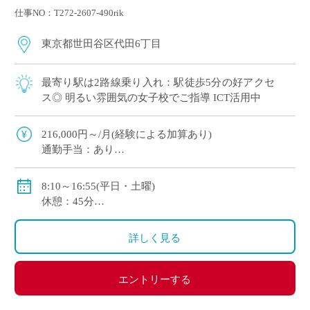
仕事NO：T272-2607-490rik
東京都世田谷区代田6丁目
最寄り駅は2路線乗り入れ：駅徒歩5分の好アクセ
ス◎ 明るい雰囲気の女子校でご指導 ICT活用中
216,000円～/月(経験による加算あり)
通勤手当：あり
賞与：年2回(年間計3ヶ月分)
私学共済加入
8:10～16:55(平日・土曜)
休憩：45分
休日：月～土より研究日1日、日曜日、祝祭日
詳しく見る
エントリーする