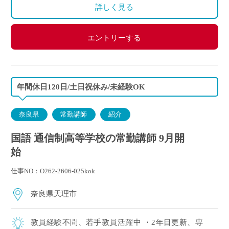
※昨年度実績：年間休日120日
詳しく見る
エントリーする
年間休日120日/土日祝休み/未経験OK
奈良県
常勤講師
紹介
国語 通信制高等学校の常勤講師 9月開
始
仕事NO：O262-2606-025kok
奈良県天理市
教員経験不問、若手教員活躍中 ・2年目更新、専