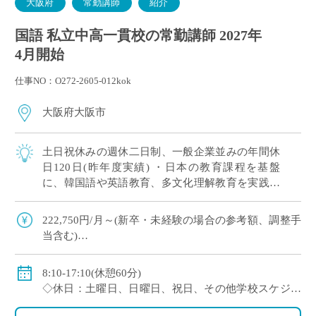
大阪府
常勤講師
紹介
国語 私立中高一貫校の常勤講師 2027年
4月開始
仕事NO：O272-2605-012kok
大阪府大阪市
土日祝休みの週休二日制、一般企業並みの年間休
日120日(昨年度実績) ・日本の教育課程を基盤
に、韓国語や英語教育、多文化理解教育を実践す
る韓国系国際教育校です ・日本国内にいながら、
多様な文化や言語、価値観に触れられる教 […]
222,750円/月～(新卒・未経験の場合の参考額、調整手
当含む)
※モデル給：教員経験5年の場合274,780円/月、10年の
場合337,700円/月
8:10-17:10(休憩60分)
◇賞与：有(約3.5ヶ月分 ※初年度のみ1.5ヶ月分)
◇休日：土曜日、日曜日、祝日、その他学校スケジュ
◇手当：家族手当、担任手当、部活手当など
ールによる
◇保険：私学共済、雇用保険、労災保険