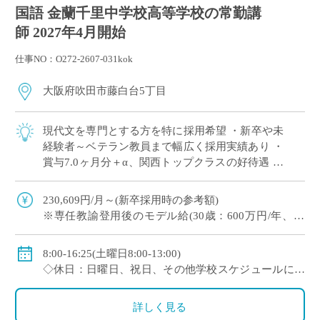
国語 金蘭千里中学校高等学校の常勤講
師 2027年4月開始
仕事NO：O272-2607-031kok
大阪府吹田市藤白台5丁目
現代文を専門とする方を特に採用希望 ・新卒や未
経験者～ベテラン教員まで幅広く採用実績あり ・
賞与7.0ヶ月分＋α、関西トップクラスの好待遇 ・
人物重視(面接と模擬授業で選考、筆記試験なし)
・1クラス30名の少人数授業、 […]
230,609円/月～(新卒採用時の参考額)
※専任教諭登用後のモデル給(30歳：600万円/年、35
歳：700万円/年)
◇賞与：有(7.0ヶ月分＋α ※過去実績)
8:00-16:25(土曜日8:00-13:00)
◇手当：各種有
◇休日：日曜日、祝日、その他学校スケジュールによ
◇保険：私学共済、雇用保険、労災保険
る
詳しく見る