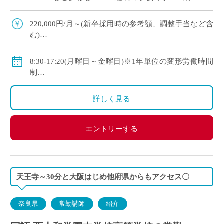
上の生徒が大学や短大、専門学校に進学していま
す ・新卒や社会人からのキャリアチェン […]
220,000円/月～(新卒採用時の参考額、調整手当など含
む)
◇手当：各種有
◇賞与：有
8:30-17:20(月曜日～金曜日)※1年単位の変形労働時間
◇保険：私学共済、雇用保険、労災保険
制
◇休日：年間120日程度
・土曜日、日曜日、祝日、その他学校スケジュールに
詳しく見る
よる
エントリーする
天王寺～30分と大阪はじめ他府県からもアクセス〇
奈良県
常勤講師
紹介