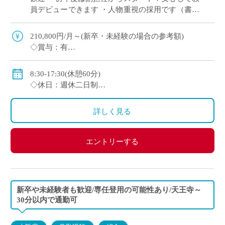
員デビューできます ・人物重視の採用です（書類
選考＋面接のみ） ・週休2日制（月曜日または土
曜日＋日曜、祝日休み） ・2～3年後を […]
210,800円/月～(新卒・未経験の場合の参考額)
◇賞与：有
◇手当：各種有
◇保険：私学共済、雇用保険、労災保険
8:30-17:30(休憩60分)
◇休日：週休二日制
・月曜日または土曜日のうち1日(担当コースによる)、
日曜日、祝日、その他学校スケジュールによる
詳しく見る
エントリーする
新卒や未経験者も歓迎/専任登用の可能性あり/天王寺～
30分以内で通勤可