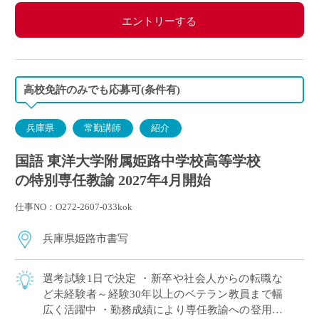
エントリーする
高校免許のみでも応募可(条件有)
兵庫県
常勤講師
紹介
国語 東洋大学附属姫路中学校高等学校
の特別専任教諭 2027年4月開始
仕事NO：O272-2607-033kok
兵庫県姫路市書写
選考試験1日で決定 ・新卒や社会人からの転職な
ど未経験者～経験30年以上のベテラン教員まで幅
広く活躍中 ・勤務成績により専任教諭への登用あ