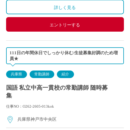
・イベント等で休日出勤した場合は振替休日あり
詳しく見る
エントリーする
111日の年間休日でしっかり休む/生徒募集好調のため増
員★
兵庫県
常勤講師
紹介
国語 私立中高一貫校の常勤講師 随時募
集
仕事NO：O262-2605-013kok
兵庫県神戸市中央区