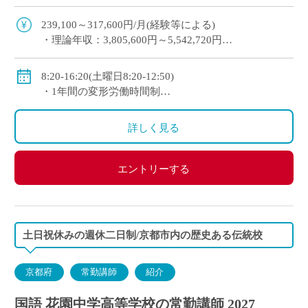
未経験から経験者まで幅広く歓迎 2～3年以内を目
安に専任教諭への登用チャンスあり 京 […]
239,100～317,600円/月(経験等による)
・理論年収：3,805,600円～5,542,720円
◇賞与：有(昨年度実績3.4か月分＋125,000円)
◇手当：各種有(例：担任手当30,800～34,200円/月)
8:20-16:20(土曜日8:20-12:50)
◇保険：私学共済、雇用保険、労災保険
・1年間の変形労働時間制
◇休日：第2土曜日、日曜日、祝日、その他学校スケ
ジュールによる
詳しく見る
エントリーする
土日祝休みの週休二日制/京都市内の歴史ある伝統校
京都府
常勤講師
紹介
国語 花園中学高等学校の常勤講師 2027