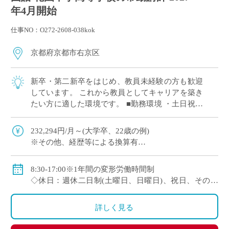
年4月開始
仕事NO：O272-2608-038kok
京都府京都市右京区
新卒・第二新卒をはじめ、教員未経験の方も歓迎
しています。 これから教員としてキャリアを築き
たい方に適した環境です。 ■勤務環境 ・土日祝休
みの週休二日制 ・授業準備や自己研鑽の時間を確
保しやすい勤務体制 ■教育の特徴 ・ […]
232,294円/月～(大学卒、22歳の例)
※その他、経歴等による換算有
◇手当：通勤手当、残業手当
◇賞与：有
8:30-17:00※1年間の変形労働時間制
◇保険：私学共済、雇用保険、労災保険
◇休日：週休二日制(土曜日、日曜日)、祝日、その他
学校の定める休日
詳しく見る