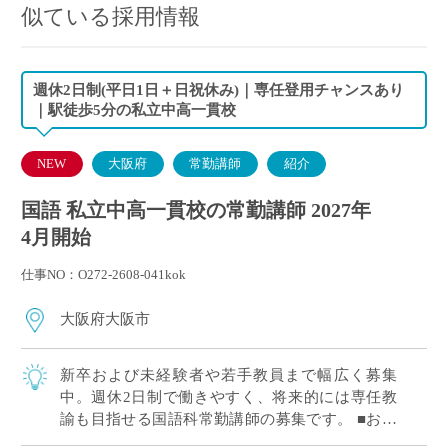
似ている採用情報
週休2日制(平日1日＋日祝休み)｜専任登用チャンスあり
｜駅徒歩5分の私立中高一貫校
NEW
大阪府
常勤講師
紹介
国語 私立中高一貫校の常勤講師 2027年
4月開始
仕事NO：O272-2608-041kok
大阪府大阪市
新卒および未経験者や若手教員まで幅広く募集
中。週休2日制で働きやすく、将来的には専任教
諭も目指せる国語科常勤講師の募集です。 ■おす
すめポイント 新卒および未経験者や若手教員歓