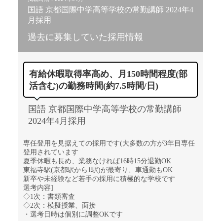
国語 京都国際中学高等学校の常勤講師 2024年4
月採用
過去に募集していた採用情報
有給休暇取得率高め、月150時間程度(部
活含む)の勤務時間(約7.5時間/日)
国語 京都国際中学高等学校の常勤講師
2024年4月採用
専任登用を見据えての採用です(大多数の方が3年目専任
登用されています
夏季休暇も長め、業務なければ16時15分退勤OK
東福寺駅(京都駅から1駅)が最寄り、車通勤もOK
新卒や未経験など若手の採用に積極的な学校です
選考内容]
◇1次：書類審査
◇2次：模擬授業、面接
・選考日時は個別に調整OKです