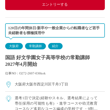
エントリーする
120日の年間休日/新卒や一般企業からの転職者など若手
未経験者を積極採用中
大阪府
常勤講師
紹介
国語 好文学園女子高等学校の常勤講師
2027年4月開始
仕事NO：O272-2607-036kok
大阪府大阪市西淀川区千舟3丁目
選考1日で決定(経験やスキル、選考結果によって
専任採用の可能性も有) ・進学コースや幼児教育
コースなど多彩なコース編成の学校です ・9割以