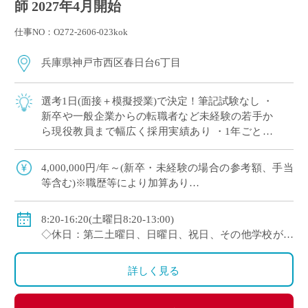
師 2027年4月開始
仕事NO：O272-2606-023kok
兵庫県神戸市西区春日台6丁目
選考1日(面接＋模擬授業)で決定！筆記試験なし ・
新卒や一般企業からの転職者など未経験の若手か
ら現役教員まで幅広く採用実績あり ・1年ごとに
契約更新、専任教諭への登用チャンスあり 全国大
会で活躍する運動部を多数擁しながら […]
4,000,000円/年～(新卒・未経験の場合の参考額、手当
等含む)※職歴等により加算あり
◇年収モデル(参考)
・30歳(教諭・配偶者あり)：約660万円
8:20-16:20(土曜日8:20-13:00)
・40歳(教諭・配偶者及び子２人)：約860万円
◇休日：第二土曜日、日曜日、祝日、その他学校が定
・50歳(教諭・配偶者及び子２人)：約940万円
める日
◇手当：各種手当有
詳しく見る
◇賞与：有(過去実績3.55ヶ月分＋30万円)
◇保険：私学共済、雇用保険、労災保険