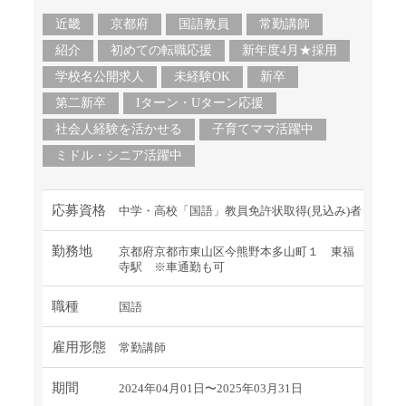
近畿
京都府
国語教員
常勤講師
紹介
初めての転職応援
新年度4月★採用
学校名公開求人
未経験OK
新卒
第二新卒
Iターン・Uターン応援
社会人経験を活かせる
子育てママ活躍中
ミドル・シニア活躍中
応募資格
中学・高校「国語」教員免許状取得(見込み)者
勤務地
京都府京都市東山区今熊野本多山町１ 東福
寺駅 ※車通勤も可
職種
国語
雇用形態
常勤講師
期間
2024年04月01日〜2025年03月31日