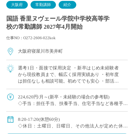
大阪府
常勤講師
紹介
国語 香里ヌヴェール学院中学校高等学
校の常勤講師 2027年4月開始
仕事NO：O272-2606-022kok
大阪府寝屋川市美井町
選考1日・面接で採用決定 ・新卒はじめ未経験者
から現役教員まで、幅広く採用実績あり ・初年度
は担任なしも相談可能。初めてでも安心 ・部活は
複数人で担当が原則。1人顧問はほぼない(特に運
動部系)など負担軽減 ・将来的に専任 […]
224,620円/月～(新卒・未経験の場合の参考額)
◇手当：担任手当、扶養手当、住宅手当など各種手当
あり
◇賞与：有
8:20-17:20(休憩60分)
◇保険：私学共済、雇用保険、労災保険
◇休日：土曜日、日曜日、その他法人が定めた休日
(8/9～18、12/29～1/4)