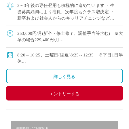
2～3年後の専任登用も積極的に進めています ・生
徒募集好調により増員、次年度もクラス増決定 ・
新卒および社会人からのキャリアチェンジなど未
経験者も積極的に採用中 ・モデル年収310万円～
550万円(ご経験等による) ・神 […]
253,000円/月(新卒・修士修了、調整手当等含む) ※大
卒の場合229,400円/月
・モデル年収310万円～550万円(経験等による)
◇手当：各種有
8:20～16:25、土曜日(隔週)8:25～12:35 ※平日1日半
◇賞与：有
休
◇保険：私学共済、雇用保険、労災保険
◇年間休日111日
・休日：平日1日半休、土曜日(隔週)、日・祝日、その
詳しく見る
他学校が定める日
・イベント等で休日出勤した場合は代休取得で対応
エントリーする
掲載時期：2024年04月