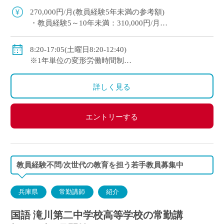
迎。教育への意欲を重視した採用です。 平日1
270,000円/月(教員経験5年未満の参考額)
[…]
・教員経験5～10年未満：310,000円/月
・教員経験10年以上：350,000円/月
◇手当：各種有
8:20-17:05(土曜日8:20-12:40)
◇賞与：有
※1年単位の変形労働時間制
◇保険：私学共済、雇用保険、労災保険
◇休日：週休二日制(平日1日＋日曜日・祝日)、その他
学校の定める休日
詳しく見る
エントリーする
教員経験不問/次世代の教育を担う若手教員募集中
兵庫県
常勤講師
紹介
国語 滝川第二中学校高等学校の常勤講