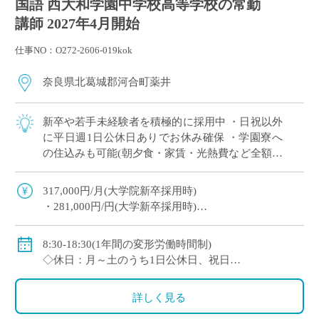
国語 西大和学園中学校高等学校の常勤
講師 2027年4月開始
仕事NO：O272-2606-019kok
奈良県北葛城郡河合町薬井
新卒や若手未経験者を積極的に採用中 ・日祝以外
に平日週1日公休日ありでお休み確保 ・学園寮へ
の住込みも可能(朝夕食・家賃・光熱費など全額学
園負担) ※単身者に限る。若手教員の経済的・生
活的な自立を全面的にバックアップ ・ […]
317,000円/月(大学院新卒採用時)
・281,000円/円(大学新卒採用時)
◇賞与：有(6ヶ月分※初年度は4ヶ月分)
◇手当：各種有
8:30-18:30(1年間の変形労働時間制)
・通勤手当：上限50,000円)
◇休日：月～土のうち1日公休日、祝日
・住居手当：賃貸の場合は上限27,000円)
・その他、夏季や年末年始、春季休暇、他学校スケ
・休日出勤：9,000円/日
ジュールによる
詳しく見る
・その他、扶養等の諸手当が条件に応じて支給あり
◇保険：私学共済、雇用保険など