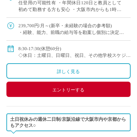
任登用の可能性有 ・年間休日120日と教員として
初めて勤務する方も安心 ・大阪市内からも1時間
程度で通勤可（最寄駅から徒歩すぐ） 通信制高校
では、一人ひとりの個性や目標に合わ […]
239,700円/月～(新卒・未経験の場合の参考額)
・経験、能⼒、前職の給与等を勘案し個別に決定
＜年収モデル例＞
・450万円／経験3年：30歳（⽉給24万1300円＋賞与＋
8:30-17:30(休憩60分)
他⼿当）
◇休日：土曜日、日曜日、祝日、その他学校スケジュ
・500万円／経験6年：33歳（⽉給24万7900円＋賞与＋
ールによる
他⼿当
・年間休日120日のシフト制
詳しく見る
◇賞与：有
◇手当：通勤手当、役職手当、住宅手当等
エントリーする
◇保険：私学共済、雇用保険、労災保険
土日祝休みの週休二日制/京阪沿線で大阪市内や京都から
もアクセス○