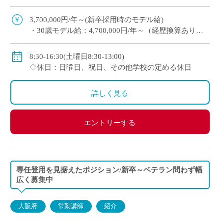
り ・e-learningなどICTの導入にも積極的、国際交
流にも注力 ※高校免許 […]
3,700,000円/年～(新卒採用時のモデル給)
・30歳モデル給：4,700,000円/年～（経歴換算あり）
・専任教諭のモデル給：24歳520万円/年、30歳630万
円/年程度
8:30-16:30(土曜日8:30-13:00)
※上記以外に補習手当、特殊業務手当、通勤手当、入
◇休日：日曜日、祝日、その他学校の定める休日
試手当、クラブ活動手当を支給
※勤続1年以上の場合は退職金あり
詳しく見る
◇保険：私学共済、雇用保険、労災保険
エントリーする
専任登用を見据えたポジション/新卒～ベテラン問わず幅
広く募集中
大阪府
常勤講師
紹介