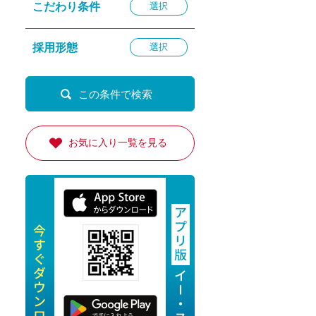
こだわり条件
選択
退勤
休
採用形態
選択
の転職応援
K
お気に入り一覧を見る
★採用
★採用
4月★採用
★採用
急募採用
公開求人