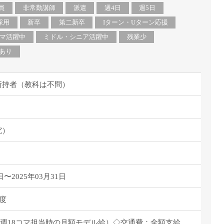
派遣
員
非常勤講師
派遣
週4日
週5日
紹介予
採用
新卒
第二新卒
Iターン・Uターン応援
士
未経験
マ活躍中
ミドル・シニア活躍中
残業少
新卒
あり
フ
第二新
Iター
所持者（教科は不問）
社会人
子育て
ミドル
究）
扶養内
残業少
1日4
フ
週1日
日〜2025年03月31日
週2日
度
Wワー
夕方の
円/月（週18コマ担当時の月額モデル給）◇交通費：全額支給