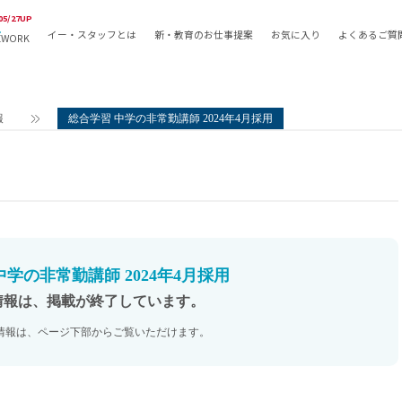
05/27UP
イー・スタッフとは
新・教育のお仕事提案
お気に入り
よくあるご質
EWORK
教員の採用
採用形態
採用
専任教諭
教育関
報
総合学習 中学の非常勤講師 2024年4月採用
常勤講師
教員か
非常勤講師
月額固
常勤職員
業務委
非常勤職員
自社採
アルバイト・パート
月額固
その他
月額固
中学の非常勤講師 2024年4月採用
正社員
駅徒歩
情報は、掲載が終了しています。
契約社員
駅徒歩
情報は、ページ下部からご覧いただけます。
英語力
資格を
AMの