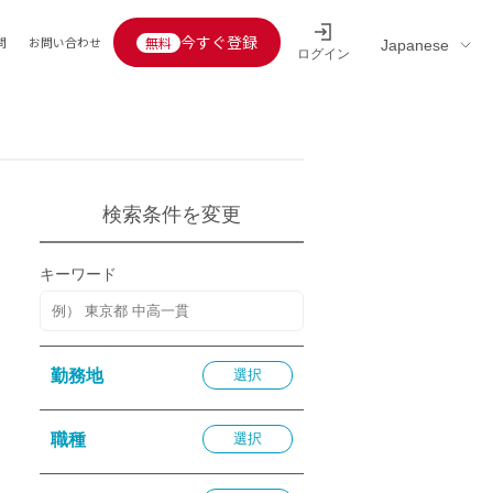
今すぐ登録
問
お問い合わせ
ログイン
Educators’ interview
採用情報一覧
区分
連企業
らの転職者活躍中
定給30万円以上
検索条件を変更
託
用情報
キーワード
定給25万円以上
定給20万円以上
10分以内
勤務地
選択
5分以内
を活かす
職種
選択
活かす
み