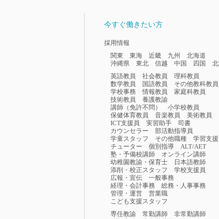
今すぐ働きたい方
採用情報
関東
東海
近畿
九州
北海道
沖縄県
東北
信越
中国
四国
北
英語教員
社会教員
理科教員
数学教員
国語教員
その他教科教員
学校事務
情報教員
家庭科教員
技術教員
養護教諭
講師（免許不問）
小学校教員
保健体育教員
音楽教員
美術教員
ICT支援員
実習助手
司書
カウンセラー
部活動指導員
学童スタッフ
その他職種
学習支援
チューター
個別指導
ALT/AET
塾・予備校講師
オンライン講師
幼稚園教諭・保育士
日本語教師
添削・校正スタッフ
学校支援員
広報・宣伝
一般事務
経理・会計事務
総務・人事事務
管理・運営
営業職
こども支援スタッフ
専任教諭
常勤講師
非常勤講師