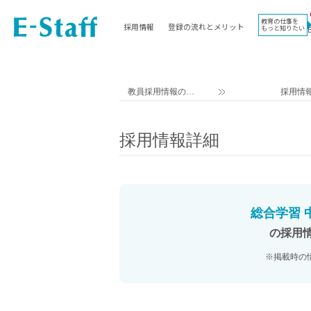
教育の仕事を
採用情報
登録の流れとメリット
もっと知りたい
EWORK TOP
コラム
地域
教科
関東
英語教員
教員採用情報のイ
採用情
東海
社会教員
ー・スタッフ TOP
近畿
理科教員
採用情報詳細
九州
数学教員
北海道
国語教員
沖縄県
その他教科教員
東北
学校事務
総合学習 
信越
情報教員
の採用
中国
家庭科教員
※掲載時の
四国
技術教員
北陸
養護教諭
講師（免許不問）