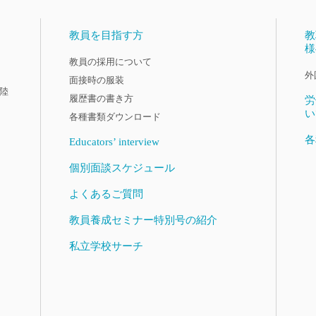
教員を目指す方
教
様
教員の採用について
外
面接時の服装
陸
履歴書の書き方
労
い
各種書類ダウンロード
各
Educators’ interview
個別面談スケジュール
よくあるご質問
教員養成セミナー特別号の紹介
私立学校サーチ