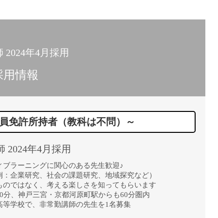
15時
土日祝
初めて
学生O
2024年4月採用
週6日
採用情報
週5日
週4日
週3日
員免許所持者（教科は不問）～
3学期
1学期
2024年4月採用
新年度
2学期
ィブラーニングに関心のある先生歓迎♪
例：企業研究、社会の課題研究、地域探究など）
即日★
ものではなく、考える楽しさを知ってもらいます
学校名
0分、神戸三宮・京都河原町駅からも60分圏内
高等学校で、非常勤講師の先生を1名募集
紹介