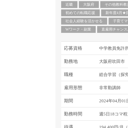
塾・予備校講師
近畿
大阪府
その他教科教
オンライン講師
初めての転職応援
新年度4月★
幼稚園教諭・保育
社会人経験を活かせる
子育てマ
日本語教師
Wワーク・副業
直雇用チャンス
添削・校正スタッ
学校支援員
応募資格
中学教員免許
広報・宣伝
一般事務
勤務地
大阪府吹田市
経理・会計事務
職種
総合学習（探
総務・人事事務
管理・運営
雇用形態
非常勤講師
営業職
こども支援スタッ
期間
2024年04月01
勤務時間
週5日18コマ程
待遇
194,400