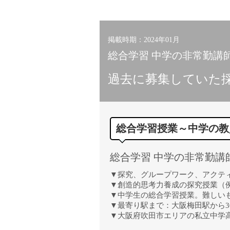
小学校教員
保健体育教員
音楽教員
掲載時期：2024年01月
美術教員
総合学習 中学の非常勤講師 
ICT支援員
過去に募集していた
実習助手
司書
カウンセラー
総合学習授業～中学の教
部活動指導員
学童スタッフ
総合学習 中学の非常勤講師 
その他職種
学習支援
▼探究、グループワーク、アクテ
▼創造的思考力養成の探究授業（
チューター
▼中学生の総合学習授業。難しい
個別指導
▼最寄り駅まで：大阪梅田駅から3
▼大阪府吹田市エリアの私立中学
ALT/AET