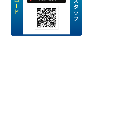
定派遣
OK
卒
ン・Uターン応援
経験を活かせる
ママ活躍中
・シニア活躍中
勤務可
時間以内
ク・副業
み