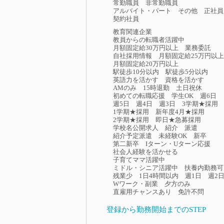
常勤職員
非常勤職員
アルバイト・パート
その他
正社員
契約社員
教育関連企業
教員からの転職者活躍中
月額固定給30万円以上
業務委託
自社採用情報
月額固定給25万円以上
月額固定給20万円以上
駅徒歩10分以内
駅徒歩5分以内
英語力を活かす
資格を活かす
AMのみ
15時退勤
土日祝休
初めての転職応援
学生OK
週6日
週5日
週4日
週3日
3学期★採用
1学期★採用
新年度4月★採用
2学期★採用
即日★急募採用
学校名公開求人
紹介
派遣
紹介予定派遣
未経験OK
新卒
第二新卒
Iターン・Uターン応援
社会人経験を活かせる
子育てママ活躍中
ミドル・シニア活躍中
扶養内勤務可
残業少
1日4時間以内
週1日
週2
Wワーク・副業
夕方のみ
直雇用チャンスあり
免許不問
登録から勤務開始までのSTEP