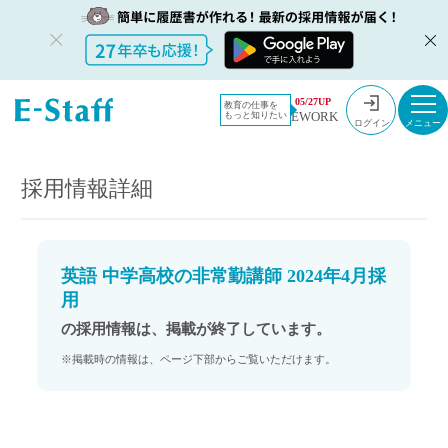
教員採用情
採用情報
05/27UP
教育の仕事を
EWORK
もっと知りたい
報のイー・
英語 中学高校の非常勤講師 2024年4月採用
ログイン
スタッフ
TOP
採用情報詳細
英語 中学高校の非常勤講師 2024年4月採
用
の採用情報は、掲載が終了しています。
※掲載時の情報は、ページ下部からご覧いただけます。