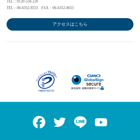
TEL：0120-558-226
TEL：06-6352-8553
FAX：06-6352-8653
アクセスはこちら
Facebook
Twitter
LINE
Youtube