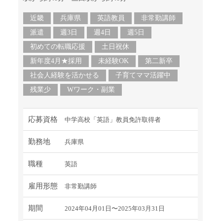
近畿
兵庫県
英語教員
非常勤講師
派遣
週3日
週4日
週5日
初めての転職応援
土日祝休
新年度4月★採用
未経験OK
第二新卒
社会人経験を活かせる
子育てママ活躍中
残業少
Wワーク・副業
応募資格
中学高校「英語」教員免許取得者
勤務地
兵庫県
職種
英語
雇用形態
非常勤講師
期間
2024年04月01日〜2025年03月31日