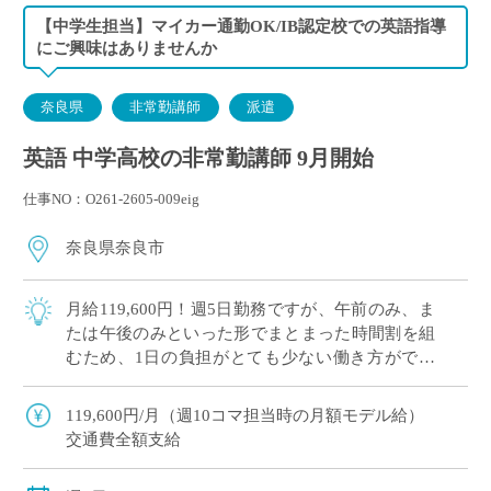
【中学生担当】マイカー通勤OK/IB認定校での英語指導
にご興味はありませんか
奈良県
非常勤講師
派遣
英語 中学高校の非常勤講師 9月開始
仕事NO：O261-2605-009eig
奈良県奈良市
月給119,600円！週5日勤務ですが、午前のみ、ま
たは午後のみといった形でまとまった時間割を組
むため、1日の負担がとても少ない働き方ができ
ます。 こちらの学校は「自立した女性の育成」を
教育理念に掲げ、生徒一人ひとりが自 […]
119,600円/月（週10コマ担当時の月額モデル給）
交通費全額支給