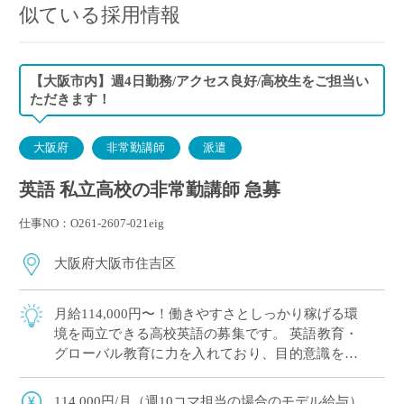
似ている採用情報
【大阪市内】週4日勤務/アクセス良好/高校生をご担当い
ただきます！
大阪府
非常勤講師
派遣
英語 私立高校の非常勤講師 急募
仕事NO：O261-2607-021eig
大阪府大阪市住吉区
月給114,000円〜！働きやすさとしっかり稼げる環
境を両立できる高校英語の募集です。 英語教育・
グローバル教育に力を入れており、目的意識を持
って意欲的に学ぶ生徒が多く、やりがいを感じな
がら授業に取り組めます。 「週3日 […]
114,000円/月（週10コマ担当の場合のモデル給与）