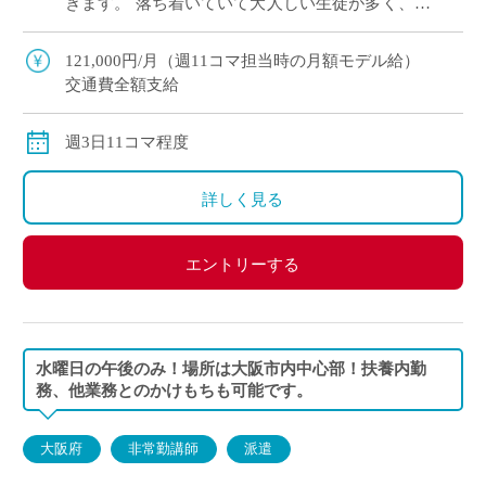
きます。 落ち着いていて大人しい生徒が多く、和
やかな雰囲気の中で安心して授業を進められる環
境です。 学力を伸ばすことだけにとらわ […]
121,000円/月（週11コマ担当時の月額モデル給）
交通費全額支給
週3日11コマ程度
詳しく見る
エントリーする
水曜日の午後のみ！場所は大阪市内中心部！扶養内勤
務、他業務とのかけもちも可能です。
大阪府
非常勤講師
派遣