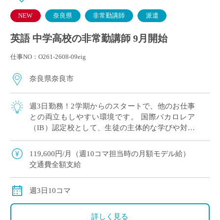
NEW
奈良県
非常勤講師
派遣
英語 中学高校の非常勤講師 9月開始
仕事NO：O261-2608-09eig
奈良県奈良市
週3日勤務！2学期からのスタートで、他のお仕事
との両立もしやすい環境です。 国際バカロレア
（IB）認定校として、生徒の主体的な学びや対話
を大切にしている学校です。 素直で真面目な生徒
が多く、とても落ち着いた雰囲気の中で授 […]
119,600円/月（週10コマ担当時の月額モデル給）
交通費全額支給
週3日10コマ
詳しく見る