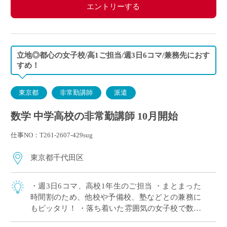
エントリーする
立地◎都心の女子校/高1ご担当/週3日6コマ/兼務先におす
すめ！
東京都
非常勤講師
派遣
数学 中学高校の非常勤講師 10月開始
仕事NO：T261-2607-429sug
東京都千代田区
・週3日6コマ、高校1年生のご担当 ・まとまった
時間割のため、他校や予備校、塾などとの兼務に
もピッタリ！ ・落ち着いた雰囲気の女子校で数学
の授業に専念いただけます ・複数路線利用可能、