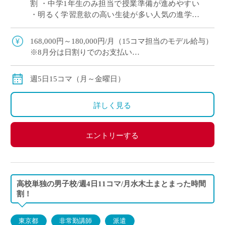
割 ・中学1年生のみ担当で授業準備が進めやすい
・明るく学習意欲の高い生徒が多い人気の進学校
・1コマ45分授業で展開 ・神奈川エリアでご勤務
をご希望の方におすすめ
168,000円～180,000円/月（15コマ担当のモデル給与）
※8月分は日割りでのお支払い
◇月額固定
◇交通費別途支給
週5日15コマ（月～金曜日）
詳しく見る
エントリーする
高校単独の男子校/週4日11コマ/月水木土まとまった時間
割！
東京都
非常勤講師
派遣