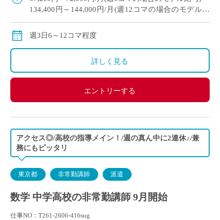
134,400円～144,000円/月(週12コマの場合のモデル給
与)
※経験により変動
週3日6～12コマ程度
※交通費別途支給
詳しく見る
エントリーする
アクセス◎/高校の指導メイン！/週の真ん中に2連休♪/兼
務にもピッタリ
東京都
非常勤講師
派遣
数学 中学高校の非常勤講師 9月開始
仕事NO：T261-2606-416sug