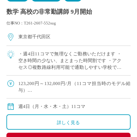
数学 高校の非常勤講師 9月開始
仕事NO：T261-2607-552sug
東京都千代田区
・週4日11コマで無理なくご勤務いただけます ・
空き時間の少ない、まとまった時間割です ・アク
セス◎複数路線利用可能で通勤しやすい学校です
・高校のみのご担当で、中学校の授業はありませ
ん ・高校数学幅広く担当でき、これま […]
123,200円～132,000円/月（11コマ担当時のモデル給
与）
※経験により変動
※交通費別途
週4日（月・水・木・土）11コマ
詳しく見る