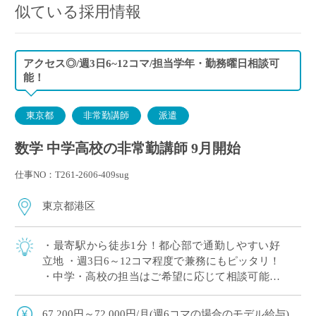
似ている採用情報
アクセス◎/週3日6~12コマ/担当学年・勤務曜日相談可
能！
東京都
非常勤講師
派遣
数学 中学高校の非常勤講師 9月開始
仕事NO：T261-2606-409sug
東京都港区
・最寄駅から徒歩1分！都心部で通勤しやすい好
立地 ・週3日6～12コマ程度で兼務にもピッタリ！
・中学・高校の担当はご希望に応じて相談可能！
・国際教育や先進的な教育活動に力を入れている
学校 ・難関大学進学を目指す生徒へ […]
67,200円～72,000円/月(週6コマの場合のモデル給与)