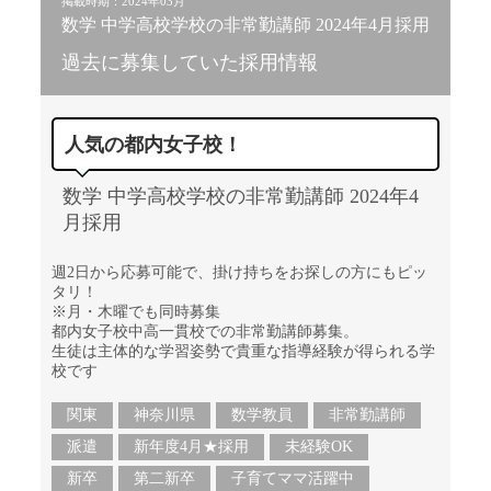
掲載時期：2024年03月
数学 中学高校学校の非常勤講師 2024年4月採用
過去に募集していた採用情報
人気の都内女子校！
数学 中学高校学校の非常勤講師 2024年4
月採用
週2日から応募可能で、掛け持ちをお探しの方にもピッ
タリ！
※月・木曜でも同時募集
都内女子校中高一貫校での非常勤講師募集。
生徒は主体的な学習姿勢で貴重な指導経験が得られる学
校です
関東
神奈川県
数学教員
非常勤講師
派遣
新年度4月★採用
未経験OK
新卒
第二新卒
子育てママ活躍中