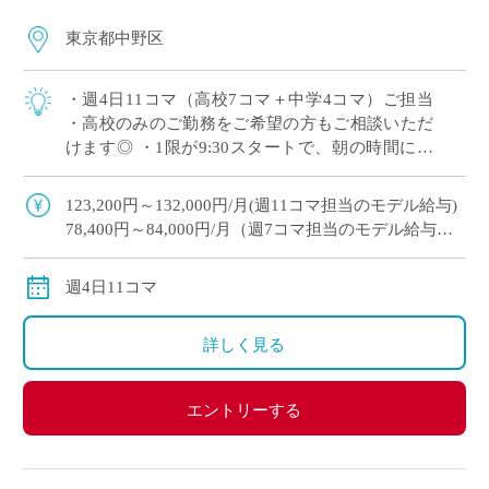
東京都中野区
・週4日11コマ（高校7コマ＋中学4コマ）ご担当
・高校のみのご勤務をご希望の方もご相談いただ
けます◎ ・1限が9:30スタートで、朝の時間にゆ
とりを持ってご勤務いただけます ・木曜日の2,3
限以外は時間割のご相談が可能 […]
123,200円～132,000円/月(週11コマ担当のモデル給与)
78,400円～84,000円/月（週7コマ担当のモデル給与）
※教員経験年数により変動
交通費別途全額支給
週4日11コマ
詳しく見る
エントリーする