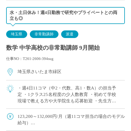
水・土日休み！週4日勤務で研究やプライベートとの両
立も◎
埼玉県
非常勤講師
派遣
数学 中学高校の非常勤講師 9月開始
仕事NO：T261-2606-394sug
埼玉県さいたま市緑区
・週4日11コマ（中2・代数、高1・数A）の担当予
定 ・1クラス25名程度の少人数教育 ・初めて学校
現場で教える方や大学院生も応募歓迎 ・先生方へ
の配慮が行き届いており、安心して勤務を始めら
れる学校です ・兼務も〇研究や […]
123,200～132,000円/月（週11コマ担当の場合のモデル
給与）
◇ご指導経験により決定