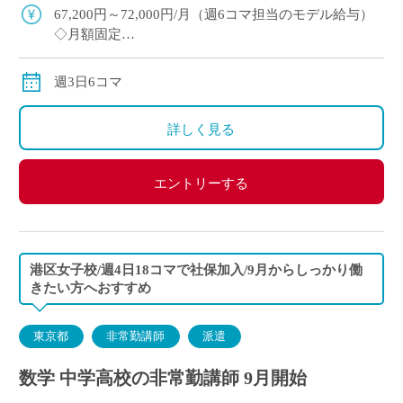
駅徒歩5分で通勤ラクラク ・E-St […]
67,200円～72,000円/月（週6コマ担当のモデル給与）
◇月額固定
◇交通費別途支給
週3日6コマ
詳しく見る
エントリーする
港区女子校/週4日18コマで社保加入/9月からしっかり働
きたい方へおすすめ
東京都
非常勤講師
派遣
数学 中学高校の非常勤講師 9月開始