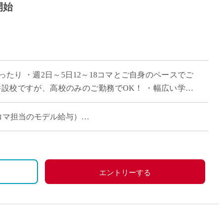
開始
たり ・週2日～5日12～18コマとご自身のペースでご
併設校ですが、高校のみのご勤務でOK！ ・幅広い学科
魅力 ・月額固定給で夏休み,冬 […]
月（12コマ担当のモデル給与）
月（18コマ担当のモデル給与）
保険加入可
エントリーする