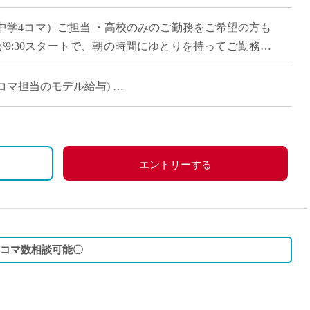
直雇用
＋中学4コマ）ご担当 ・高校のみのご勤務をご希望の方も
免許不
が9:30スタートで、朝の時間にゆとりを持ってご勤務い
以外は時間割のご相談が可能 […]
(週11コマ担当のモデル給与)
（週7コマ担当のモデル給与）
エントリーする
/コマ数相談可能〇