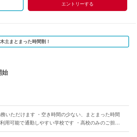
エントリーする
月水木土まとまった時間割！
開始
勤務いただけます ・空き時間の少ない、まとまった時間
線利用可能で通勤しやすい学校です ・高校のみのご担当
 ・高校数学幅広く担当でき、これま […]