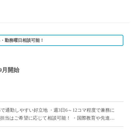
15時
土日祝
初めて
学生O
週6日
学年・勤務曜日相談可能！
週5日
週4日
週3日
9月開始
3学期
1学期
新年度
2学期
即日★
で通勤しやすい好立地 ・週3日6～12コマ程度で兼務に
学校名
の担当はご希望に応じて相談可能！ ・国際教育や先進的
紹介
校 ・難関大学進学を目指す生徒へ […]