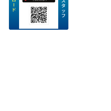
定派遣
OK
卒
ン・Uターン応援
経験を活かせる
ママ活躍中
・シニア活躍中
勤務可
時間以内
ク・副業
み