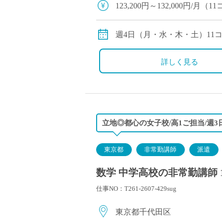
123,200円～132,000円/
※経験により変動
※交通費別途
週4日（月・水・木・土）11
詳しく見る
立地◎都心の女子校/高1ご担当/週3
東京都
非常勤講師
派遣
数学 中学高校の非常勤講師 
仕事NO：T261-2607-429sug
東京都千代田区