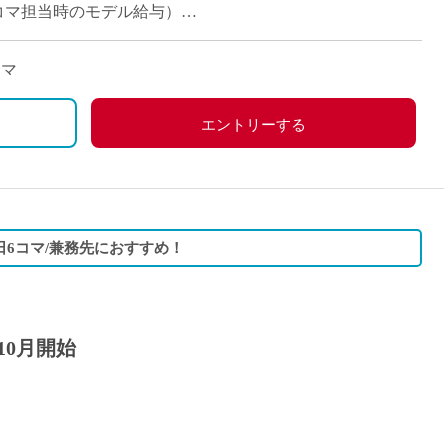
月（11コマ担当時のモデル給与）
コマ
エントリーする
日6コマ/兼務先におすすめ！
10月開始