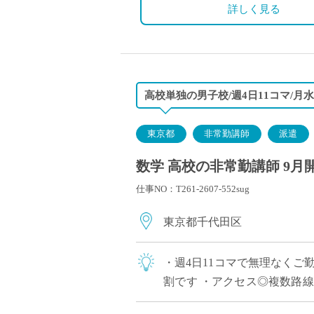
詳しく見る
高校単独の男子校/週4日11コマ/
東京都
非常勤講師
派遣
数学 高校の非常勤講師 9月
仕事NO：T261-2607-552sug
東京都千代田区
・週4日11コマで無理なくご
割です ・アクセス◎複数路
で、中学校の授業はありません