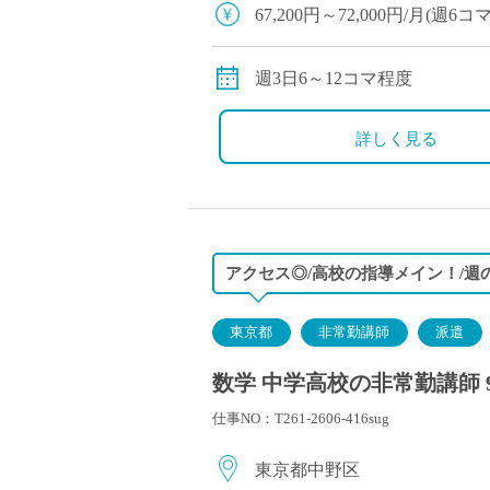
塾・予備校講師
67,200円～72,000円/月(
オンライン講師
134,400円～144,000円/月
幼稚園教諭・保育
※経験により変動
週3日6～12コマ程度
日本語教師
※交通費別途支給
添削・校正スタッ
詳しく見る
学校支援員
広報・宣伝
一般事務
経理・会計事務
アクセス◎/高校の指導メイン！/週
総務・人事事務
管理・運営
東京都
非常勤講師
派遣
営業職
数学 中学高校の非常勤講師 
こども支援スタッ
仕事NO：T261-2606-416sug
東京都中野区