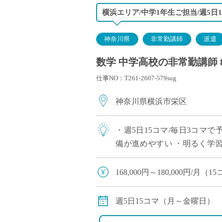
横浜エリア/中学1年生ご担当/週5日1
神奈川県
非常勤講師
派遣
数学 中学高校の非常勤講師 
仕事NO：T261-2607-579sug
神奈川県横浜市栄区
・週5日15コマ/毎日3コマ
備が進めやすい ・明るく学習
で展開 ・神奈川エリアでご
168,000円～180,000円/
※8月分は日割りでのお支払
◇月額固定
週5日15コマ（月～金曜日）
◇交通費別途支給