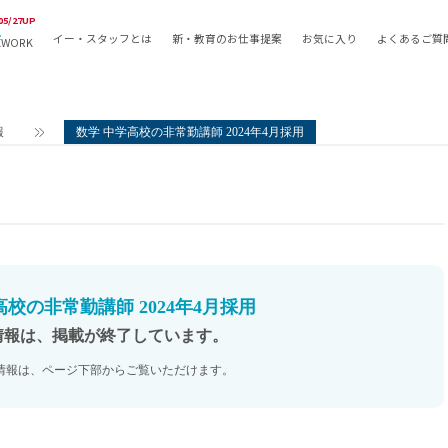
05/27UP
イー・スタッフとは
新・教育のお仕事提案
お気に入り
よくあるご質
EWORK
教員の採用
採用形態
採用
専任教諭
教育関
報
数学 中学高校の非常勤講師 2024年4月採用
常勤講師
教員か
非常勤講師
月額固
常勤職員
業務委
非常勤職員
自社採
アルバイト・パート
月額固
その他
月額固
高校の非常勤講師 2024年4月採用
正社員
駅徒歩
情報は、掲載が終了しています。
契約社員
駅徒歩
情報は、ページ下部からご覧いただけます。
英語力
資格を
AMの