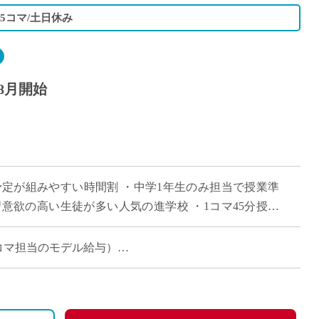
5コマ/土日休み
8月開始
で予定が組みやすい時間割 ・中学1年生のみ担当で授業準
意欲の高い生徒が多い人気の進学校 ・1コマ45分授業
勤務をご希望の方におすすめ
月（15コマ担当のモデル給与）
い