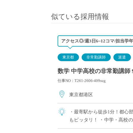
小学校教員
保健体育教員
似ている採用情報
音楽教員
美術教員
ICT支援員
アクセス◎/週3日6~12コマ/担当
実習助手
司書
東京都
非常勤講師
派遣
カウンセラー
数学 中学高校の非常勤講師 
部活動指導員
仕事NO：T261-2606-409sug
学童スタッフ
その他職種
東京都港区
学習支援
チューター
・最寄駅から徒歩1分！都心部
個別指導
もピッタリ！ ・中学・高校
ALT/AET
な教育活動に力を入れている学