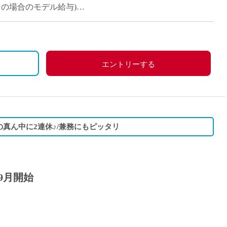
派遣
週6コマの場合のモデル給与)
紹介予
(週12コマの場合のモデル給与)
士
未経験
新卒
フ
第二新
エントリーする
Iター
社会人
子育て
ミドル
の真ん中に2連休♪/兼務にもピッタリ
扶養内
残業少
1日4
9月開始
フ
週1日
週2日
Wワー
夕方の