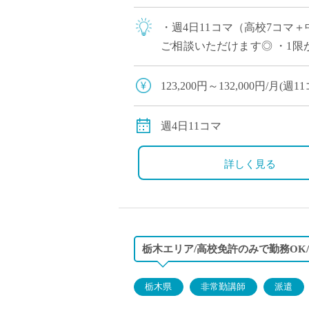
・週4日11コマ（高校7コマ
ご相談いただけます◎ ・1限
ただけます ・木曜日の2,3限
123,200円～132,000円/月
78,400円～84,000円/月
※教員経験年数により変動
週4日11コマ
交通費別途全額支給
詳しく見る
栃木エリア/高校免許のみで勤務OK
栃木県
非常勤講師
派遣