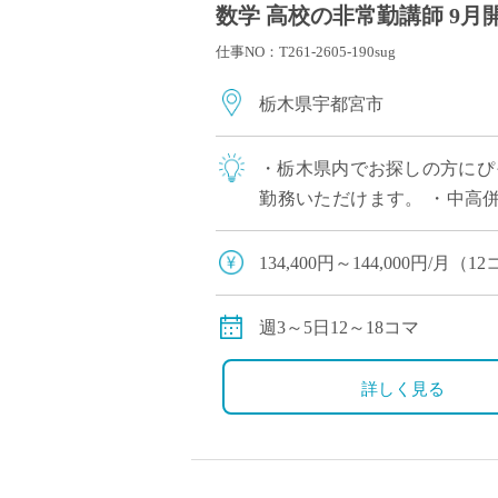
数学 高校の非常勤講師 9月
仕事NO：T261-2605-190sug
栃木県宇都宮市
・栃木県内でお探しの方にぴっ
勤務いただけます。 ・中高
があり多くの生徒と関われるのが
134,400円～144,000円/
201,600円～216,000円/
18コマご担当の場合は、社会
週3～5日12～18コマ
※教員経験年数により変動
交通費別途全額支給
詳しく見る