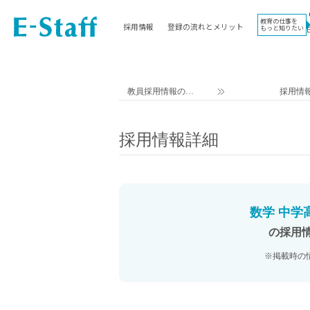
教育の仕事を
採用情報
登録の流れとメリット
もっと知りたい
EWORK TOP
コラム
地域
教科
関東
英語教員
教員採用情報のイ
採用情
東海
社会教員
ー・スタッフ TOP
近畿
理科教員
採用情報詳細
九州
数学教員
北海道
国語教員
沖縄県
その他教科教員
東北
学校事務
数学 中学
信越
情報教員
の採用
中国
家庭科教員
※掲載時の
四国
技術教員
北陸
養護教諭
講師（免許不問）