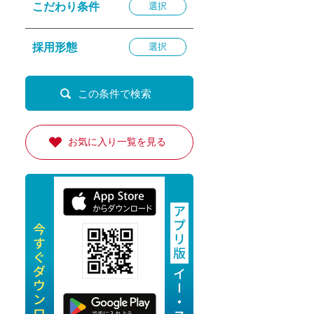
こだわり条件
選択
退勤
休
採用形態
選択
の転職応援
K
お気に入り一覧を見る
★採用
★採用
4月★採用
★採用
急募採用
公開求人