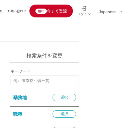
今すぐ登録
問
お問い合わせ
ログイン
Educators’ interview
採用情報一覧
区分
連企業
らの転職者活躍中
定給30万円以上
検索条件を変更
託
用情報
キーワード
定給25万円以上
定給20万円以上
10分以内
勤務地
選択
5分以内
を活かす
職種
選択
活かす
み