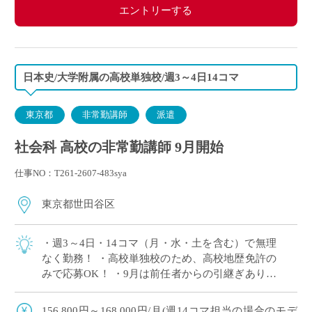
エントリーする
日本史/大学附属の高校単独校/週3～4日14コマ
東京都
非常勤講師
派遣
社会科 高校の非常勤講師 9月開始
仕事NO：T261-2607-483sya
東京都世田谷区
・週3～4日・14コマ（月・水・土を含む）で無理
なく勤務！ ・高校単独校のため、高校地歴免許の
みで応募OK！ ・9月は前任者からの引継ぎあり！
産休代替でも安心してスタート◎ ・大学附属校な
らではの落ち着いた教育環境でご勤 […]
156,800円～168,000円/月(週14コマ担当の場合のモデ