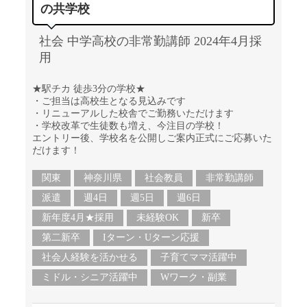
の共学校
社会 中学高校の非常勤講師 2024年4月採
用
★駅チカ 徒歩3分の学校★
・ご担当は高校生となる見込みです
・リニューアルした校舎でご勤務いただけます
・学校改革で生徒数も増え、今注目の学校！
エントリー後、学校名を公開しご案内正式にご応募いた
だけます！
関東
神奈川県
社会教員
非常勤講師
派遣
週4日
週5日
週6日
新年度4月★採用
未経験OK
新卒
第二新卒
Iターン・Uターン応援
社会人経験を活かせる
子育てママ活躍中
ミドル・シニア活躍中
Wワーク・副業