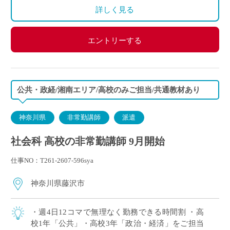
詳しく見る
エントリーする
公共・政経/湘南エリア/高校のみご担当/共通教材あり
神奈川県
非常勤講師
派遣
社会科 高校の非常勤講師 9月開始
仕事NO：T261-2607-596sya
神奈川県藤沢市
・週4日12コマで無理なく勤務できる時間割 ・高
校1年「公共」・高校3年「政治・経済」をご担当