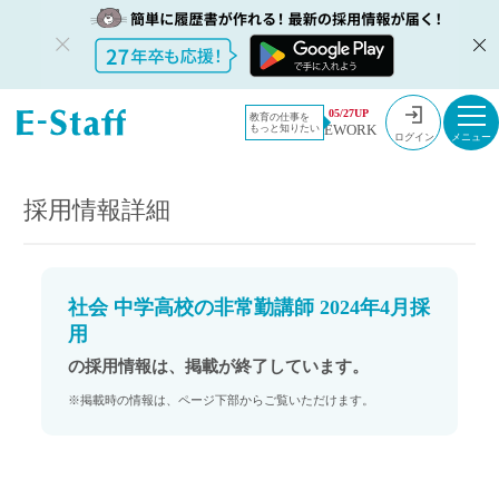
教員採用情
採用情報
05/27UP
教育の仕事を
EWORK
もっと知りたい
報のイー・
社会 中学高校の非常勤講師 2024年4月採用
ログイン
スタッフ
TOP
採用情報詳細
社会 中学高校の非常勤講師 2024年4月採
用
の採用情報は、掲載が終了しています。
※掲載時の情報は、ページ下部からご覧いただけます。