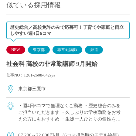
似ている採用情報
歴史総合／高校免許のみで応募可！子育てや家庭と両立
しやすい週4日6コマ
NEW
東京都
非常勤講師
派遣
社会科 高校の非常勤講師 9月開始
仕事NO：T261-2608-642sya
東京都三鷹市
・週4日6コマで無理なくご勤務 ・歴史総合のみを
ご担当いただきます ・久しぶりの学校勤務をお考
えの方にもおすすめ ・生徒一人ひとりの個性を大
切にする自由な校風 ・生徒との対話を大切にした
授業をしたい方におすすめ
67,200～72,000円/月（6コマ担当時のモデル給与）