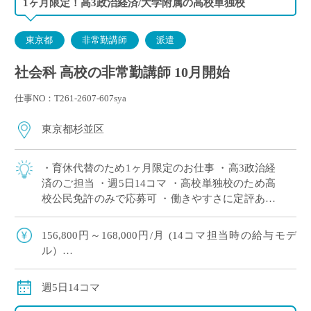
1ヶ月限定！高3政治経済/大学附属の高校単独校
東京都
非常勤講師
派遣
社会科 高校の非常勤講師 10月開始
仕事NO：T261-2607-607sya
東京都杉並区
・育休代替のため1ヶ月限定のお仕事 ・高3政治経
済のご担当 ・週5日14コマ ・高校単独校のため高
校公民免許のみで応募可 ・働きやすさに定評あり
◎大学附属校の落ち着いた職場環境です
156,800円～168,000円/月 (14コマ担当時の給与モデ
ル）
交通費別途支給
週5日14コマ