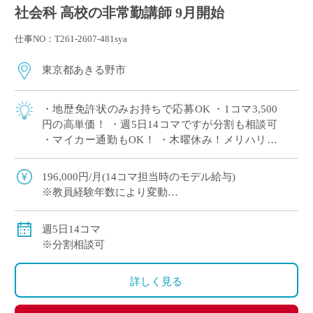
社会科 高校の非常勤講師 9月開始
仕事NO：T261-2607-481sya
東京都あきる野市
・地歴免許状のみお持ちで応募OK ・1コマ3,500
円の高単価！ ・週5日14コマですが分割も相談可
・マイカー通勤もOK！ ・木曜休み！メリハリを
つけてご勤務いただけます ・10月末までの勤務で
すが、状況により更新の可 […]
196,000円/月(14コマ担当時のモデル給与)
※教員経験年数により変動
交通費別途全額支給
週5日14コマ
※分割相談可
詳しく見る