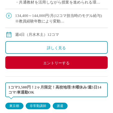
・共通教材を活用しながら授業を進められる環境
・駅から平坦な道で通勤しやすく、車通勤も可能
・大学附属校ならではの落ち着いた […]
134,400～144,000円/月(12コマ担当時のモデル給与)
※教員経験年数により変動
交通費別途全額支給
週4日（月水木土）12コマ
詳しく見る
エントリーする
1コマ3,500円！2ヶ月限定！高校地理/木曜休み/週5日14
コマ/車通勤OK
東京都
非常勤講師
派遣