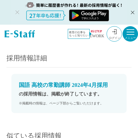
教員採用情
採用情報
05/27UP
教育の仕事を
EWORK
もっと知りたい
報のイー・
国語 高校の常勤講師 2024年4月採用
ログイン
スタッフ
TOP
採用情報詳細
国語 高校の常勤講師 2024年4月採用
の採用情報は、掲載が終了しています。
※掲載時の情報は、ページ下部からご覧いただけます。
似ている採用情報