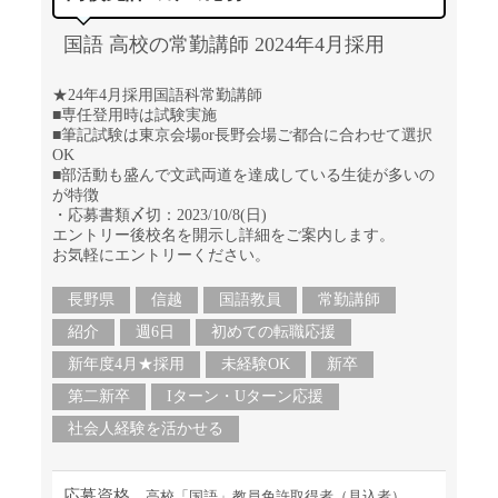
国語 高校の常勤講師 2024年4月採用
★24年4月採用国語科常勤講師
■専任登用時は試験実施
■筆記試験は東京会場or長野会場ご都合に合わせて選択
OK
■部活動も盛んで文武両道を達成している生徒が多いの
が特徴
・応募書類〆切：2023/10/8(日)
エントリー後校名を開示し詳細をご案内します。
お気軽にエントリーください。
長野県
信越
国語教員
常勤講師
紹介
週6日
初めての転職応援
新年度4月★採用
未経験OK
新卒
第二新卒
Iターン・Uターン応援
社会人経験を活かせる
応募資格
高校「国語」教員免許取得者（見込者）