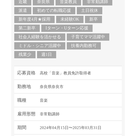
近畿
奈良県
音楽教員
非常勤講師
派遣
初めての転職応援
土日祝休
新年度4月★採用
未経験OK
新卒
第二新卒
Iターン・Uターン応援
社会人経験を活かせる
子育てママ活躍中
ミドル・シニア活躍中
扶養内勤務可
残業少
週1日
応募資格
高校「音楽」教員免許取得者
勤務地
奈良県奈良市
職種
音楽
雇用形態
非常勤講師
期間
2024年04月15日〜2025年03月31日