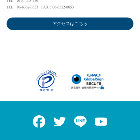
TEL：0120-558-226
TEL：06-6352-8553
FAX：06-6352-8653
アクセスはこちら
Facebook
Twitter
LINE
Youtube