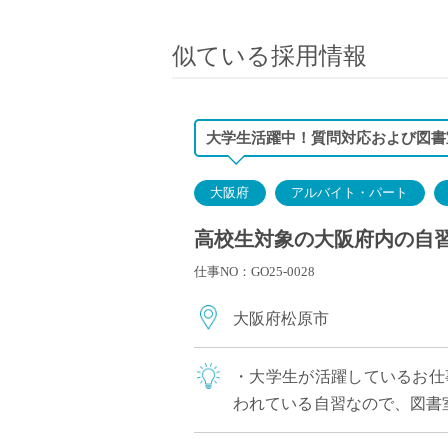
小学校教員
保健体育教員
似ている採用情報
音楽教員
美術教員
ICT支援員
大学生活躍中！質問対応および図書
実習助手
司書
大阪府
アルバイト・パート
カウンセラー
高校生対象の大阪府内の自
部活動指導員
仕事NO：GO25-0028
学童スタッフ
その他職種
大阪府松原市
学習支援
チューター
・大学生が活躍しているお仕
個別指導
われている自習なので、図書
ALT/AET
OK！副業、兼務なども可