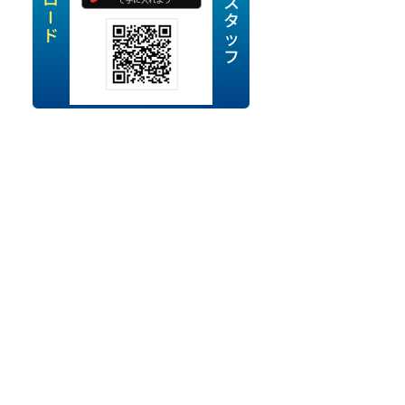
定派遣
OK
卒
ン・Uターン応援
経験を活かせる
ママ活躍中
・シニア活躍中
勤務可
時間以内
ク・副業
み