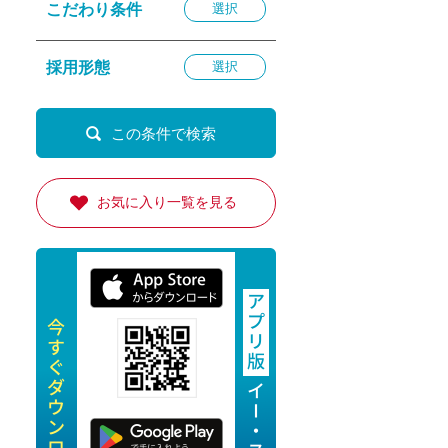
こだわり条件
選択
退勤
休
採用形態
選択
の転職応援
K
お気に入り一覧を見る
★採用
★採用
4月★採用
★採用
急募採用
公開求人