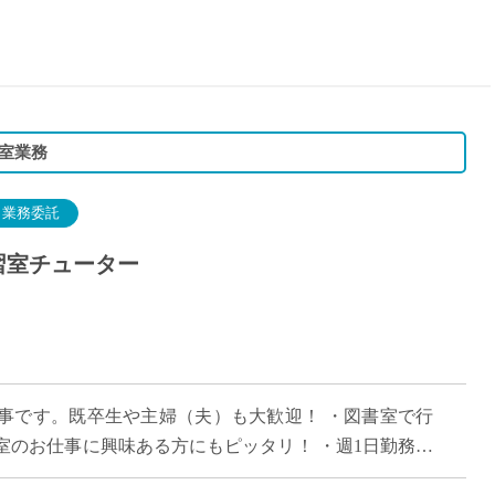
15時
土日祝
初めて
学生O
週6日
室業務
週5日
週4日
業務委託
週3日
習室チューター
3学期
1学期
新年度
2学期
即日★
事です。既卒生や主婦（夫）も大歓迎！ ・図書室で行
学校名
室のお仕事に興味ある方にもピッタリ！ ・週1日勤務も
紹介
能です。