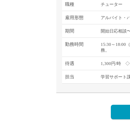
職種
チューター
雇用形態
アルバイト・
期間
開始日応相談〜2
勤務時間
15:30～1
務。
待遇
1,300円/時
担当
学習サポート