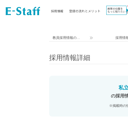
教育の仕事を
採用情報
登録の流れとメリット
もっと知りたい
EWORK TOP
コラム
地域
教科
関東
英語教員
教員採用情報のイ
採用情
東海
社会教員
ー・スタッフ TOP
近畿
理科教員
採用情報詳細
九州
数学教員
北海道
国語教員
沖縄県
その他教科教員
東北
学校事務
私
信越
情報教員
の採用
中国
家庭科教員
※掲載時の
四国
技術教員
北陸
養護教諭
講師（免許不問）