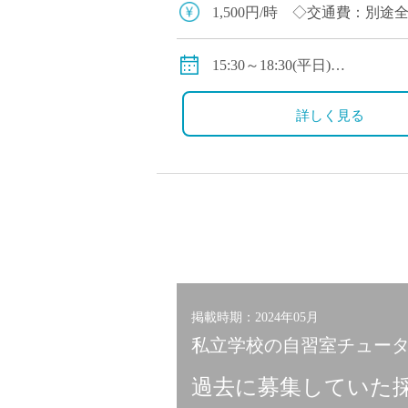
塾・予備校講師
1,500円/時 ◇交通費：別
オンライン講師
幼稚園教諭・保育
15:30～18:30(平日)
日本語教師
9:00～12:30(土曜日)
添削・校正スタッ
12:00～15:30(定期考査期間)
詳しく見る
学校支援員
シフト制なのでご希望を伺い
広報・宣伝
一般事務
経理・会計事務
総務・人事事務
管理・運営
営業職
掲載時期：2024年05月
こども支援スタッ
私立学校の自習室チュー
過去に募集していた