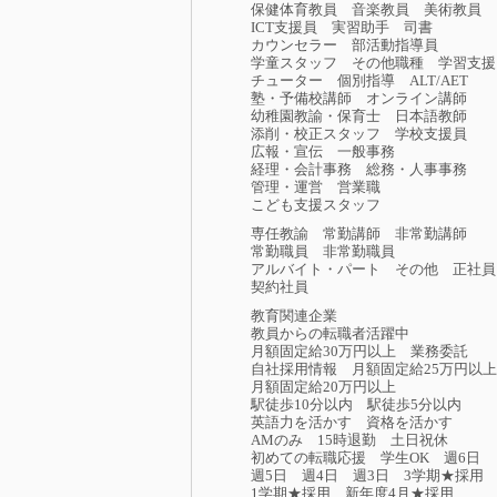
保健体育教員
音楽教員
美術教員
ICT支援員
実習助手
司書
カウンセラー
部活動指導員
学童スタッフ
その他職種
学習支援
チューター
個別指導
ALT/AET
塾・予備校講師
オンライン講師
幼稚園教諭・保育士
日本語教師
添削・校正スタッフ
学校支援員
広報・宣伝
一般事務
経理・会計事務
総務・人事事務
管理・運営
営業職
こども支援スタッフ
専任教諭
常勤講師
非常勤講師
常勤職員
非常勤職員
アルバイト・パート
その他
正社員
契約社員
教育関連企業
教員からの転職者活躍中
月額固定給30万円以上
業務委託
自社採用情報
月額固定給25万円以上
月額固定給20万円以上
駅徒歩10分以内
駅徒歩5分以内
英語力を活かす
資格を活かす
AMのみ
15時退勤
土日祝休
初めての転職応援
学生OK
週6日
週5日
週4日
週3日
3学期★採用
1学期★採用
新年度4月★採用