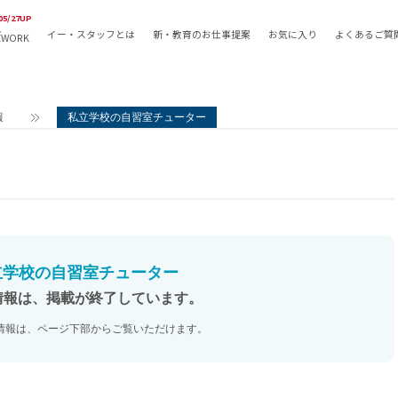
05/27UP
イー・スタッフとは
新・教育のお仕事提案
お気に入り
よくあるご質
EWORK
教員の採用
採用形態
採用
専任教諭
教育関
報
私立学校の自習室チューター
常勤講師
教員か
非常勤講師
月額固
常勤職員
業務委
非常勤職員
自社採
アルバイト・パート
月額固
その他
月額固
立学校の自習室チューター
正社員
駅徒歩
情報は、掲載が終了しています。
契約社員
駅徒歩
情報は、ページ下部からご覧いただけます。
英語力
資格を
AMの