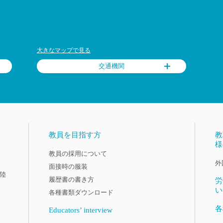
大きなマップで見る
交通機関
教員を目指す方
教
様
教員の採用について
外
面接時の服装
陸
履歴書の書き方
労
い
各種書類ダウンロード
各
Educators’ interview