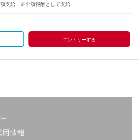
派遣
途全額支給 ※全額報酬として支給
紹介予
士
未経験
新卒
フ
第二新
エントリーする
Iター
ます。
社会人
子育て
ミドル
扶養内
残業少
1日4
フ
週1日
ター
週2日
Wワー
採用情報
夕方の