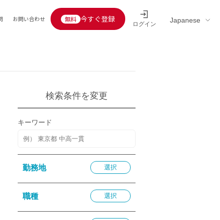
今すぐ登録
問
お問い合わせ
ログイン
Educators’ interview
採用情報一覧
区分
連企業
らの転職者活躍中
定給30万円以上
検索条件を変更
託
用情報
キーワード
定給25万円以上
定給20万円以上
10分以内
勤務地
選択
5分以内
を活かす
職種
選択
活かす
み