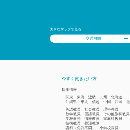
大きなマップで見る
交通機関
今すぐ働きたい方
採用情報
関東
東海
近畿
九州
北海道
沖縄県
東北
信越
中国
四国
北
英語教員
社会教員
理科教員
数学教員
国語教員
その他教科教員
学校事務
情報教員
家庭科教員
技術教員
養護教諭
講師（免許不問）
小学校教員