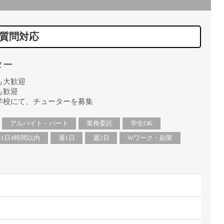
直雇用
免許不
質問対応
ター
も大歓迎
も歓迎
学校にて、チューターを募集
アルバイト・パート
業務委託
学生OK
1日4時間以内
週1日
週2日
Wワーク・副業