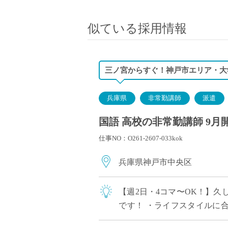
小学校教員
保健体育教員
似ている採用情報
音楽教員
美術教員
ICT支援員
三ノ宮からすぐ！神戸市エリア・大
実習助手
司書
兵庫県
非常勤講師
派遣
カウンセラー
国語 高校の非常勤講師 9月
部活動指導員
仕事NO：O261-2607-033kok
学童スタッフ
その他職種
兵庫県神戸市中央区
学習支援
チューター
【週2日・4コマ〜OK！】
個別指導
です！ ・ライフスタイルに合
ALT/AET
り、最先端の指導スキルを身に