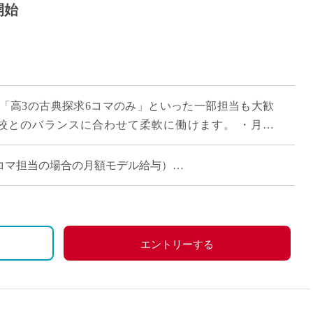
開始
」「高3の古典探求6コマのみ」といった一部担当も大歓
校とのバランスに合わせて柔軟に働けます。 ・月給
担当コマ数に応じた支給）。 ご自 […]
週6~14コマ担当の場合の月額モデル給与）
エントリーする