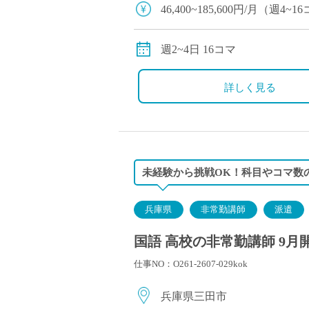
塾・予備校講師
46,400~185,600円/月
オンライン講師
別途交通費全額支給
幼稚園教諭・保育
週2~4日 16コマ
日本語教師
添削・校正スタッ
詳しく見る
学校支援員
広報・宣伝
一般事務
経理・会計事務
未経験から挑戦OK！科目やコマ数
総務・人事事務
管理・運営
兵庫県
非常勤講師
派遣
営業職
国語 高校の非常勤講師 9月
こども支援スタッ
仕事NO：O261-2607-029kok
兵庫県三田市