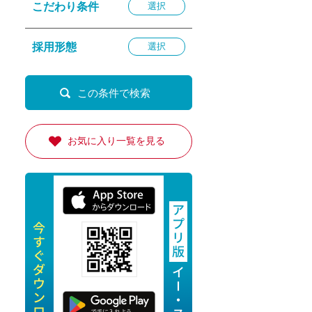
こだわり条件
選択
退勤
休
採用形態
選択
の転職応援
K
お気に入り一覧を見る
★採用
★採用
4月★採用
★採用
急募採用
公開求人