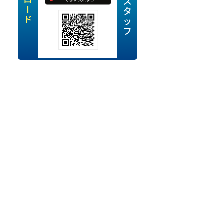
定派遣
OK
卒
ン・Uターン応援
経験を活かせる
ママ活躍中
・シニア活躍中
勤務可
時間以内
ク・副業
み