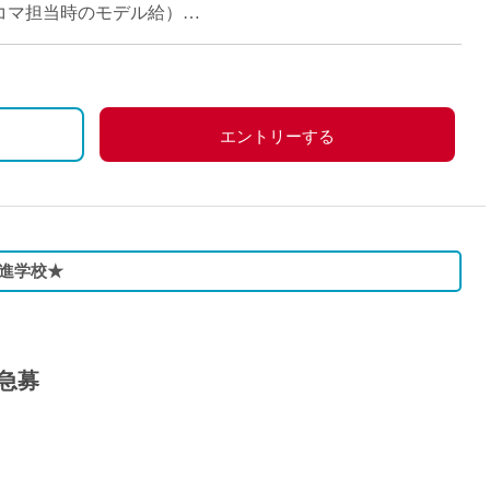
9~13コマ担当時のモデル給）
エントリーする
進学校★
急募