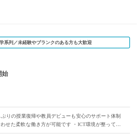
15時
土日祝
初めて
学生O
週6日
学系列／未経験やブランクのある方も大歓迎
週5日
週4日
週3日
開始
3学期
1学期
新年度
2学期
即日★
久しぶりの授業復帰や教員デビューも安心のサポート体制
学校名
わせた柔軟な働き方が可能です ・ICT環境が整ってお
紹介
つけ教員としてワンランク上を目指し […]