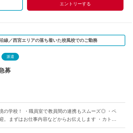
エントリーする
沿線／西宮エリアの落ち着いた校風校でのご勤務
派遣
急募
境の学校！ ・職員室で教員間の連携もスムーズ◎ ・ペ
迎。まずはお仕事内容などからお伝えします ・カトリ
な校風 ・小・中・高と一貫した温かいコ […]