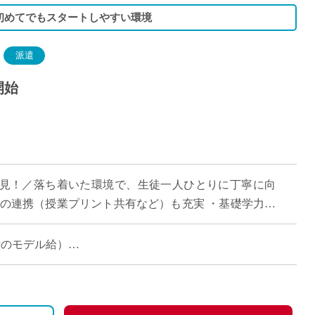
初めてでもスタートしやすい環境
派遣
開始
見！／落ち着いた環境で、生徒一人ひとりに丁寧に向
での連携（授業プリント共有など）も充実 ・基礎学力の
タイルでご勤務いただけます ・美容・ファ […]
当時のモデル給）
ご担当時）