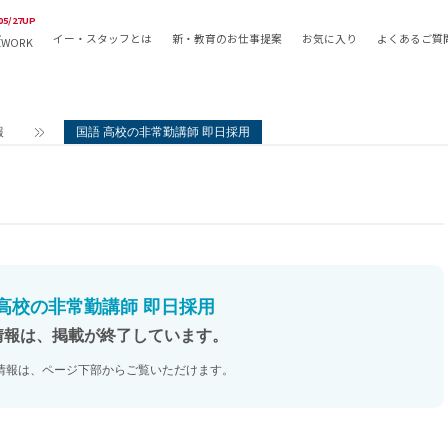
05/27UP
イー・スタッフとは
新・教育のお仕事提案
お気に入り
よくあるご質
EWORK
教員の採用
採用形態
採用
専任教諭
教育関
報
国語 高校の非常勤講師 即日採用
常勤講師
教員か
非常勤講師
月額固
常勤職員
業務委
非常勤職員
自社採
アルバイト・パート
月額固
その他
月額固
 高校の非常勤講師 即日採用
正社員
駅徒歩
情報は、掲載が終了しています。
契約社員
駅徒歩
情報は、ページ下部からご覧いただけます。
英語力
資格を
AMの