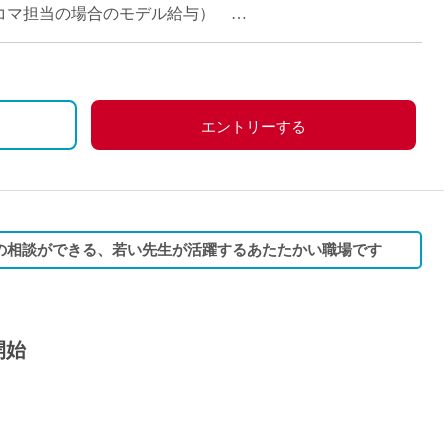
派遣
（週4~16コマ担当の場合のモデル給与）
紹介予
士
未経験
新卒
フ
第二新
エントリーする
Iター
社会人
子育て
ミドル
の相談ができる、若い先生が活躍するあたたかい職場です
扶養内
残業少
1日4
開始
フ
週1日
週2日
Wワー
夕方の