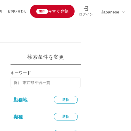
今すぐ登録
問
お問い合わせ
ログイン
Educators’ interview
採用情報一覧
区分
連企業
らの転職者活躍中
定給30万円以上
検索条件を変更
託
用情報
キーワード
定給25万円以上
定給20万円以上
10分以内
勤務地
選択
5分以内
を活かす
職種
選択
活かす
み