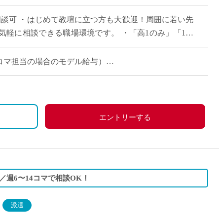
直雇用
相談可 ・はじめて教壇に立つ方も大歓迎！周囲に若い先
免許不
気軽に相談できる職場環境です。 ・「高1のみ」「1科
大歓迎！ご自身の得意やペースに合わせ […]
週6~16コマ担当の場合のモデル給与）
エントリーする
週6〜14コマで相談OK！
派遣