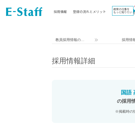
教育の仕事を
採用情報
登録の流れとメリット
もっと知りたい
EWORK TOP
コラム
地域
教科
関東
英語教員
教員採用情報のイ
採用情
東海
社会教員
ー・スタッフ TOP
近畿
理科教員
採用情報詳細
九州
数学教員
北海道
国語教員
沖縄県
その他教科教員
東北
学校事務
国語
信越
情報教員
の採用
中国
家庭科教員
※掲載時の
四国
技術教員
北陸
養護教諭
講師（免許不問）