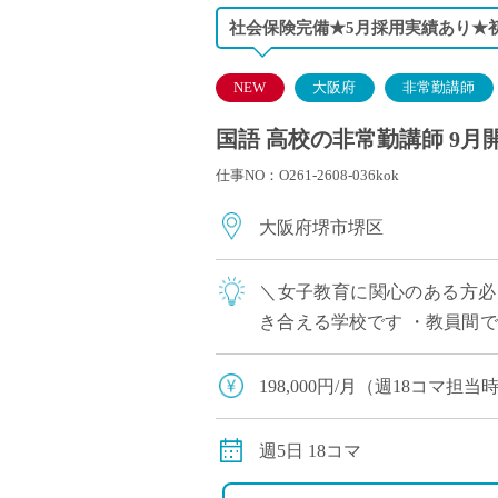
社会保険完備★5月採用実績あり★
NEW
大阪府
非常勤講師
国語 高校の非常勤講師 9月
仕事NO：O261-2608-036kok
大阪府堺市堺区
＼女子教育に関心のある方必
き合える学校です ・教員間
定着を重視。無理のない指導ス
198,000円/月（週18コマ担
交通費別途全額支給
社会保険適用あり（週18コマ
週5日 18コマ