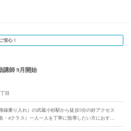
15時
土日祝
初めて
学生O
週6日
ご安心！
週5日
週4日
週3日
講師 9月開始
3学期
1学期
新年度
2丁目
2学期
即日★
6路線乗り入れ）の武蔵小杉駅から徒歩5分の好アクセス
学校名
0名・4クラス）一人一人を丁寧に指導したい方におすす
紹介
校も持つ一貫校です。