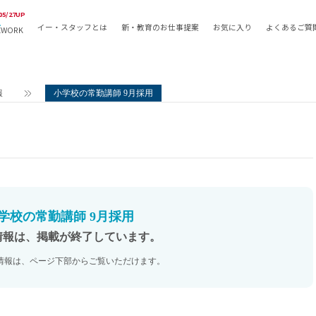
05/27UP
イー・スタッフとは
新・教育のお仕事提案
お気に入り
よくあるご質
EWORK
教員の採用
採用形態
採用
専任教諭
教育関
報
小学校の常勤講師 9月採用
常勤講師
教員か
非常勤講師
月額固
常勤職員
業務委
非常勤職員
自社採
アルバイト・パート
月額固
その他
月額固
学校の常勤講師 9月採用
正社員
駅徒歩
情報は、掲載が終了しています。
契約社員
駅徒歩
情報は、ページ下部からご覧いただけます。
英語力
資格を
AMの