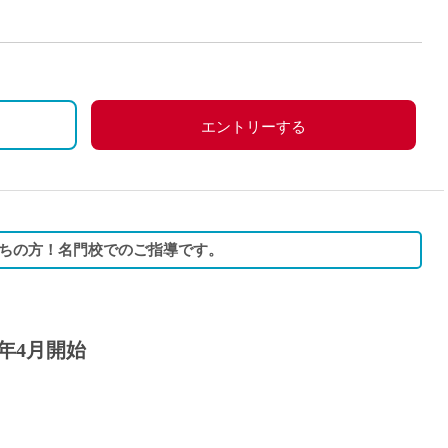
派遣
紹介予
・学部卒）、360万円（新卒・院卒）
士
未経験
私学共済)・雇用保険・労災保険
新卒
フ
第二新
エントリーする
Iター
社会人
子育て
ミドル
ちの方！名門校でのご指導です。
扶養内
残業少
1日4
7年4月開始
フ
週1日
週2日
Wワー
夕方の