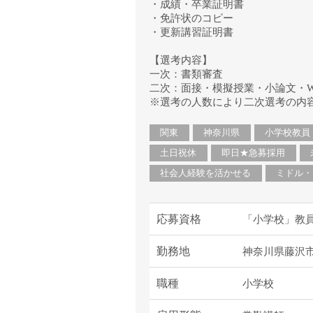
・成績・卒業証明書
・免許状のコピー
・更新講習証明書
【選考内容】
一次：書類審査
二次：面接・模擬授業・小論文・W
※選考の人数により二次選考の内
関東
神奈川県
小学校教員
土日祝休
即日★急募採用
社会人経験を活かせる
ミドル・
応募資格
「小学校」教
勤務地
神奈川県藤沢
職種
小学校