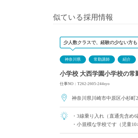
小学校教員
保健体育教員
似ている採用情報
音楽教員
美術教員
ICT支援員
少人数クラスで、経験の少ない方も
実習助手
司書
神奈川県
常勤講師
紹介
カウンセラー
小学校 大西学園小学校の常勤
部活動指導員
仕事NO：T262-2605-244syo
学童スタッフ
その他職種
神奈川県川崎市中原区小杉町
学習支援
チューター
・3線乗り入れ（直通先含め
個別指導
・小規模な学校です（児童1
ALT/AET
め。 ・幼稚部・中学高等学