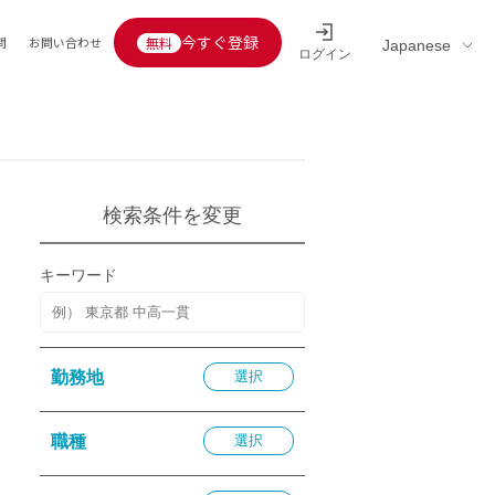
今すぐ登録
問
お問い合わせ
ログイン
Educators’ interview
採用情報一覧
区分
連企業
らの転職者活躍中
定給30万円以上
検索条件を変更
託
用情報
キーワード
定給25万円以上
定給20万円以上
10分以内
勤務地
選択
5分以内
を活かす
職種
選択
活かす
み