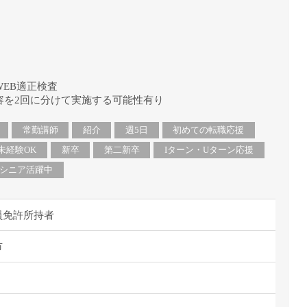
EB適正検査
容を2回に分けて実施する可能性有り
常勤講師
紹介
週5日
初めての転職応援
未経験OK
新卒
第二新卒
Iターン・Uターン応援
シニア活躍中
員免許所持者
市