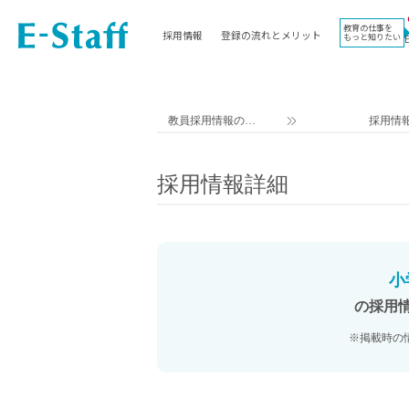
教育の仕事を
採用情報
登録の流れとメリット
もっと知りたい
EWORK TOP
コラム
地域
教科
関東
英語教員
教員採用情報のイ
採用情
東海
社会教員
ー・スタッフ TOP
近畿
理科教員
採用情報詳細
九州
数学教員
北海道
国語教員
沖縄県
その他教科教員
東北
学校事務
小
信越
情報教員
の採用
中国
家庭科教員
※掲載時の
四国
技術教員
北陸
養護教諭
講師（免許不問）