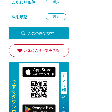
こだわり条件
選択
退勤
休
採用形態
選択
の転職応援
K
お気に入り一覧を見る
★採用
★採用
4月★採用
★採用
急募採用
公開求人