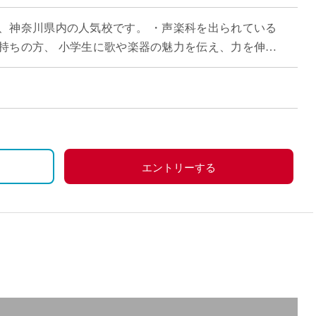
直雇用
、神奈川県内の人気校です。 ・声楽科を出られている
免許不
持ちの方、 小学生に歌や楽器の魅力を伝え、力を伸ば
す！ ・学校現場でのご指導経験は必ずしも […]
エントリーする