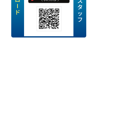
定派遣
OK
卒
ン・Uターン応援
経験を活かせる
ママ活躍中
・シニア活躍中
勤務可
時間以内
ク・副業
み