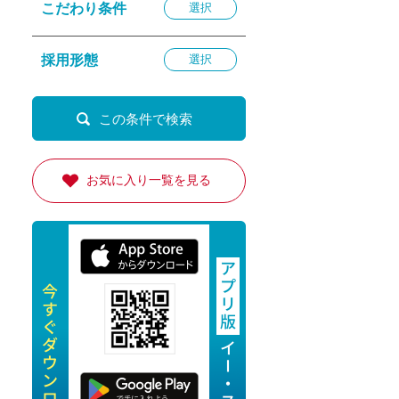
こだわり条件
選択
退勤
休
採用形態
選択
の転職応援
K
お気に入り一覧を見る
★採用
★採用
4月★採用
★採用
急募採用
公開求人