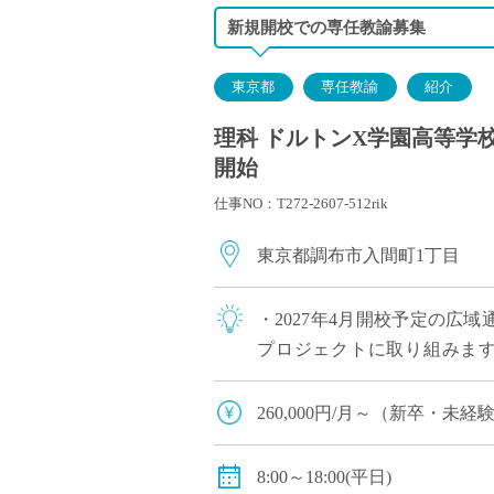
新規開校での専任教諭募集
東京都
専任教諭
紹介
理科 ドルトンX学園高等学校
開始
仕事NO：T272-2607-512rik
東京都調布市入間町1丁目
・2027年4月開校予定の広
プロジェクトに取り組みます
ど、積極的にご応募ください！ 
260,000円/月～（新卒・未
賞与：あり（年間2回計4か月
8:00～18:00(平日)