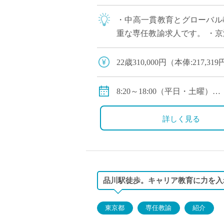
・中高一貫教育とグローバル
重な専任教諭求人です。 ・
崎/品川/東京にもアクセス◎ 
22歳310,000円（本俸:217,
24歳326,000円（本俸:228,
8:20～18:00（平日・土曜）
●モデル年収(諸手当を含む) 25歳6
※12:40～13:20/15:40～16:0
詳しく見る
通勤通勤手当、賞与（年2回）
その他手当：あり（職務手当
保険等：健康保険等：健康保
品川駅徒歩。キャリア教育に力を入
東京都
専任教諭
紹介