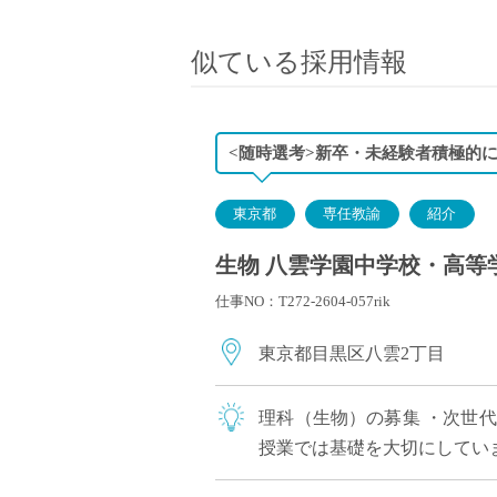
小学校教員
保健体育教員
似ている採用情報
音楽教員
美術教員
ICT支援員
<随時選考>新卒・未経験者積極的
実習助手
司書
東京都
専任教諭
紹介
カウンセラー
生物 八雲学園中学校・高等学
部活動指導員
仕事NO：T272-2604-057rik
学童スタッフ
その他職種
東京都目黒区八雲2丁目
学習支援
チューター
理科（生物）の募集 ・次世
個別指導
授業では基礎を大切にしてい
ALT/AET