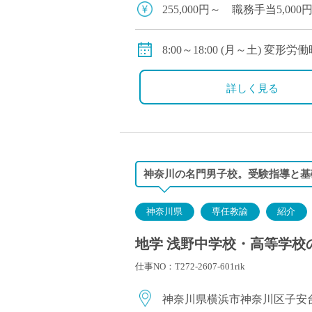
塾・予備校講師
255,000円～ 職務手当5,
オンライン講師
賞与実績年2回
幼稚園教諭・保育
担任補助、扶養手当あり
8:00～18:00 (月～土) 変形
日本語教師
私学共済加入、交通費別途支
休日:日曜、祝祭日、学校が定
添削・校正スタッ
詳しく見る
学校支援員
広報・宣伝
一般事務
経理・会計事務
神奈川の名門男子校。受験指導と基
総務・人事事務
管理・運営
神奈川県
専任教諭
紹介
営業職
地学 浅野中学校・高等学校の
こども支援スタッ
仕事NO：T272-2607-601rik
神奈川県横浜市神奈川区子安