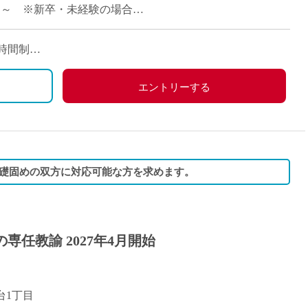
派遣
000円～ ※新卒・未経験の場合
紹介予
士
未経験
労働時間制
新卒
給
めた休日
フ
第二新
エントリーする
Iター
社会人
子育て
ミドル
礎固めの双方に対応可能な方を求めます。
扶養内
残業少
1日4
専任教諭 2027年4月開始
フ
週1日
週2日
Wワー
台1丁目
夕方の