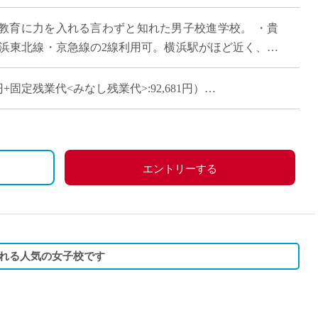
直雇用
教育に力を入れる言わずと知れた男子校進学校。 ・貴
免許不
京浜東北線・京急線の2線利用可。横浜駅がほど近く、川
しかし校舎には浅野の森と呼ばれる広く […]
319円+固定残業代<みなし残業代>:92,681円）
535円+固定残業代<みなし残業代>:97,465円）
,578,000円 30歳7,721,000円
0は休憩
エントリーする
、昇給（年1回）、
・扶養手当・住宅手当など）
険（私学共済）・厚生年金・労災保険
れる人気の女子校です