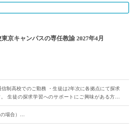
東京キャンパスの専任教諭 2027年4月
域通信制高校でのご勤務 ・生徒は2年次に各拠点にて探求
。 生徒の探求学習へのサポートにご興味がある方な
※ドルトンX学園高等学校 東京キャ […]
経験の場合）
分見込み）