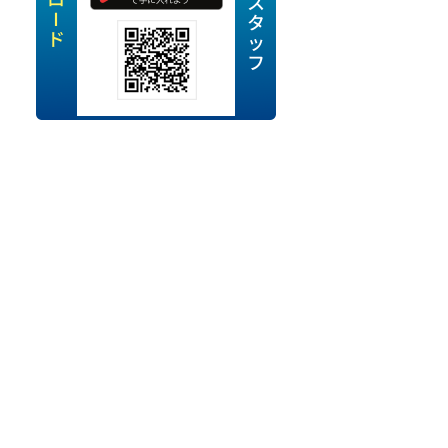
定派遣
OK
卒
ン・Uターン応援
経験を活かせる
ママ活躍中
・シニア活躍中
勤務可
時間以内
ク・副業
み