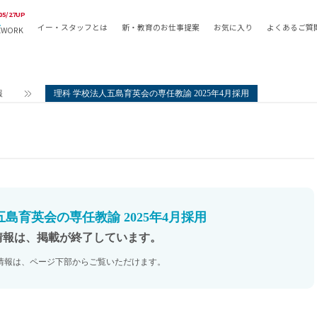
05/27UP
イー・スタッフとは
新・教育のお仕事提案
お気に入り
よくあるご質
EWORK
教員の採用
採用形態
採用
専任教諭
教育関
報
理科 学校法人五島育英会の専任教諭 2025年4月採用
常勤講師
教員か
非常勤講師
月額固
常勤職員
業務委
非常勤職員
自社採
アルバイト・パート
月額固
その他
月額固
島育英会の専任教諭 2025年4月採用
正社員
駅徒歩
情報は、掲載が終了しています。
契約社員
駅徒歩
情報は、ページ下部からご覧いただけます。
英語力
資格を
AMの