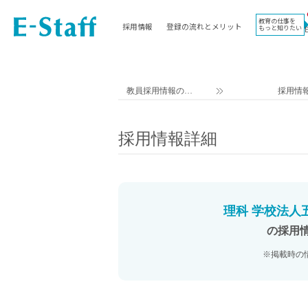
教育の仕事を
採用情報
登録の流れとメリット
もっと知りたい
EWORK TOP
コラム
地域
教科
関東
英語教員
教員採用情報のイ
採用情
東海
社会教員
ー・スタッフ TOP
近畿
理科教員
採用情報詳細
九州
数学教員
北海道
国語教員
沖縄県
その他教科教員
東北
学校事務
理科 学校法人五
信越
情報教員
の採用
中国
家庭科教員
※掲載時の
四国
技術教員
北陸
養護教諭
講師（免許不問）