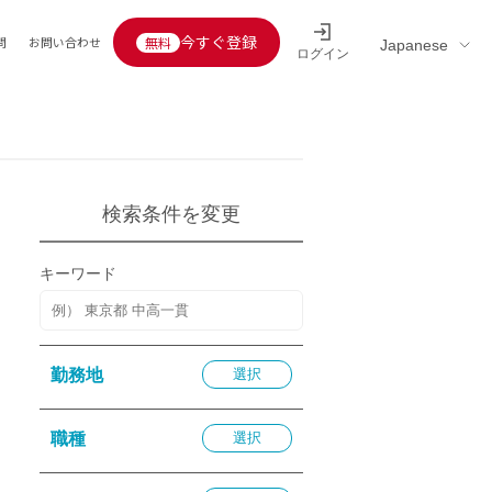
今すぐ登録
問
お問い合わせ
ログイン
Educators’ interview
採用情報一覧
区分
連企業
らの転職者活躍中
定給30万円以上
検索条件を変更
託
用情報
キーワード
定給25万円以上
定給20万円以上
10分以内
勤務地
選択
5分以内
を活かす
職種
選択
活かす
み