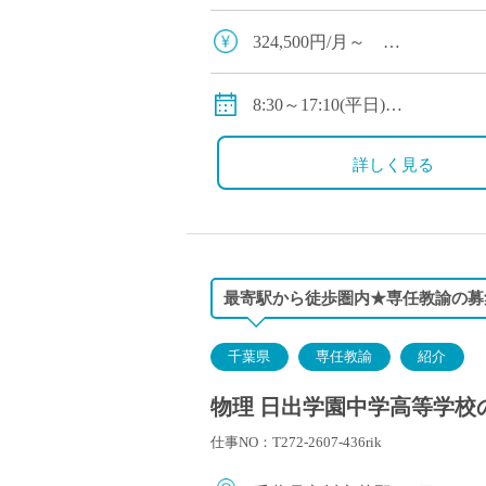
324,500円/月～
※大学新卒の給与例、年齢・
交通費別途支給
8:30～17:10(平日)
私学共済加入
8:30～14:10(土曜)
賞与・昇給あり
詳しく見る
最寄駅から徒歩圏内★専任教諭の募
千葉県
専任教諭
紹介
物理 日出学園中学高等学校の
仕事NO：T272-2607-436rik