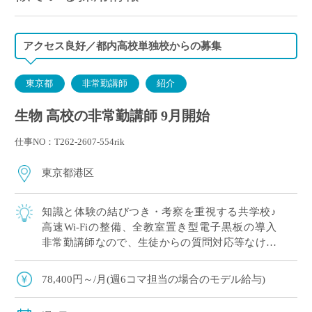
アクセス良好／都内高校単独校からの募集
東京都
非常勤講師
紹介
生物 高校の非常勤講師 9月開始
仕事NO：T262-2607-554rik
東京都港区
知識と体験の結びつき・考察を重視する共学校♪
高速Wi-Fiの整備、全教室置き型電子黒板の導入
非常勤講師なので、生徒からの質問対応等なけれ
ば授業が終わり次第、退勤可能！ ワークライフバ
ランスを重視したい方にもおすすめで […]
78,400円～/月(週6コマ担当の場合のモデル給与)