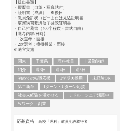
【提出書類】
・履歴書（自筆・写真貼付）
・証明書（成績） ※後日
・教員免許状コピーまたは見込証明書
・更新講習受講修了確認証明書
・自己推薦書（400字程度・書式自由）
【選考内容/日時】
・1次選考：面接
・2次選考：模擬授業・面接
※適宜実施
関東
千葉県
理科教員
非常勤講師
紹介
週3日
週4日
週5日
初めての転職応援
2学期★採用
未経験OK
第二新卒
Iターン・Uターン応援
社会人経験を活かせる
ミドル・シニア活躍中
Wワーク・副業
応募資格
高校「理科」教員免許取得者