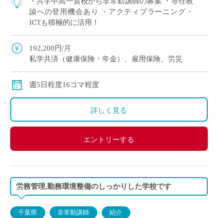
・共学中高一貫校から非常勤講師の募集 ・専任教
諭への登用機会あり ・アクティブラーニング・
ICTも積極的に活用！
192,200円/月
私学共済（健康保険・年金）、雇用保険、労災
週5日程度16コマ程度
詳しく見る
エントリーする
労務管理,勤務環境整備のしっかりした学校です
千葉県
非常勤講師
紹介