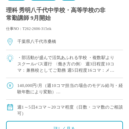
理科 秀明八千代中学校・高等学校の非
常勤講師 9月開始
仕事NO：T262-2606-315rik
千葉県八千代市桑橋
・部活動が盛んで活気あふれる学校 ・複数駅より
スクールバス運行 〈働き方の例〉 週3日程度10コ
マ：兼務校としてご勤務 週5日程度16コマ：メイ
ンとしてがっつりご勤務
140,000円/月（週10コマ担当の場合のモデル給与・経
験年数により変動）
交通費：有り
賞与：無し
週1～5日4コマ～20コマ程度（日数・コマ数のご相談
昇給：有り、年1回の査定による
可）
その他保険：労災保険
詳しく見る