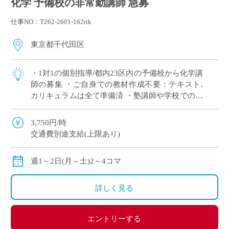
化学 予備校の非常勤講師 急募
仕事NO：T262-2601-162rik
東京都千代田区
・1対1の個別指導/都内23区内の予備校から化学講
師の募集 ・ご自身での教材作成不要：テキスト,
カリキュラムは全て準備済 ・塾講師や学校での指
導経験がある方歓迎！ ・週1～2日(月～土)80分授
業2コマ連続の時間割(休憩 […]
3,750円/時
交通費別途支給(上限あり)
週1～2日(月～土)2～4コマ
詳しく見る
エントリーする