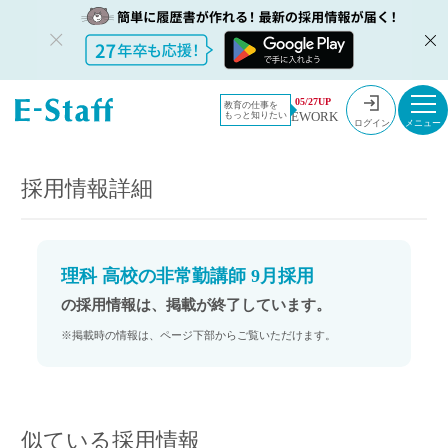
教員採用情
採用情報
05/27UP
教育の仕事を
EWORK
もっと知りたい
報のイー・
理科 高校の非常勤講師 9月採用
ログイン
スタッフ
TOP
採用情報詳細
理科 高校の非常勤講師 9月採用
の採用情報は、掲載が終了しています。
※掲載時の情報は、ページ下部からご覧いただけます。
似ている採用情報