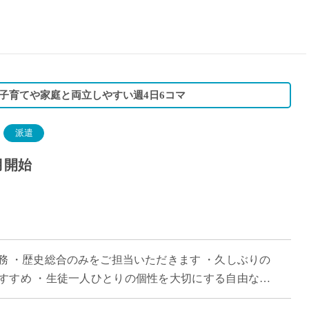
15時
土日祝
初めて
学生O
週6日
子育てや家庭と両立しやすい週4日6コマ
週5日
週4日
派遣
週3日
月開始
3学期
1学期
新年度
2学期
即日★
務 ・歴史総合のみをご担当いただきます ・久しぶりの
学校名
すすめ ・生徒一人ひとりの個性を大切にする自由な校
紹介
した授業をしたい方におすすめ