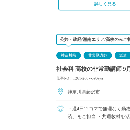
詳しく見る
公共・政経/湘南エリア/高校のみご
神奈川県
非常勤講師
派遣
社会科 高校の非常勤講師 9
仕事NO：T261-2607-596sya
神奈川県藤沢市
・週4日12コマで無理なく勤
済」をご担当 ・共通教材を
通勤しやすく、車通勤も可能 