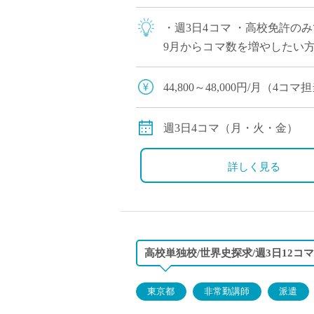
・週3日4コマ ・高校免許の
9月からコマ数を増やしたい
校
44,800～48,000円/月（4
※交通費別途支給
週3日4コマ（月・火・金）
詳しく見る
高校単独校/世界史探求/週3日12コマ
東京都
非常勤講師
派遣