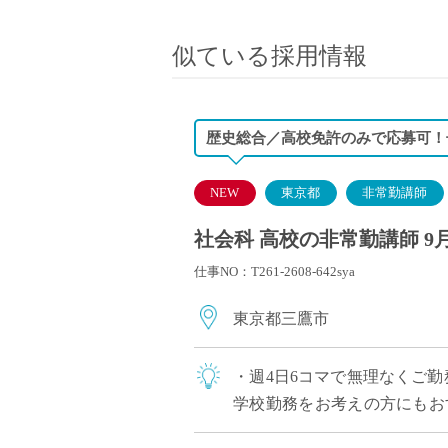
小学校教員
保健体育教員
似ている採用情報
音楽教員
美術教員
ICT支援員
歴史総合／高校免許のみで応募可！
実習助手
司書
NEW
東京都
非常勤講師
カウンセラー
社会科 高校の非常勤講師 9
部活動指導員
仕事NO：T261-2608-642sya
学童スタッフ
その他職種
東京都三鷹市
学習支援
チューター
・週4日6コマで無理なくご勤
個別指導
学校勤務をお考えの方にもお
ALT/AET
風 ・生徒との対話を大切に