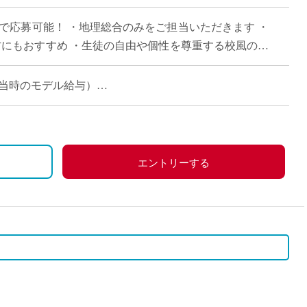
直雇用
みで応募可能！ ・地理総合のみをご担当いただきます ・
免許不
方にもおすすめ ・生徒の自由や個性を尊重する校風の学
コマ担当時のモデル給与）
エントリーする