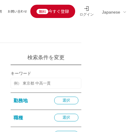
今すぐ登録
問
お問い合わせ
ログイン
Educators’ interview
採用情報一覧
区分
連企業
らの転職者活躍中
定給30万円以上
検索条件を変更
託
用情報
キーワード
定給25万円以上
定給20万円以上
10分以内
勤務地
選択
5分以内
を活かす
職種
選択
活かす
み