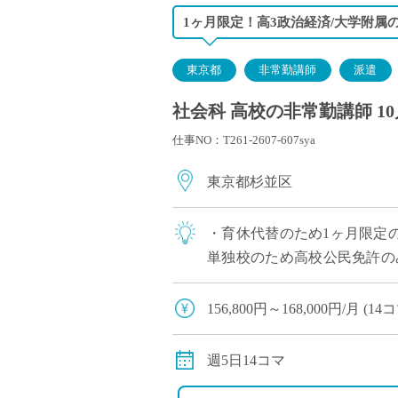
1ヶ月限定！高3政治経済/大学附属
東京都
非常勤講師
派遣
社会科 高校の非常勤講師 1
仕事NO：T261-2607-607sya
東京都杉並区
・育休代替のため1ヶ月限定の
単独校のため高校公民免許の
ち着いた職場環境です
156,800円～168,000円/月
交通費別途支給
週5日14コマ