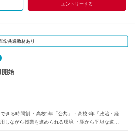
エントリーする
担当/共通教材あり
月開始
務できる時間割 ・高校1年「公共」・高校3年「政治・経
活用しながら授業を進められる環境 ・駅から平坦な道で
・大学附属校ならではの落ち着いた […]