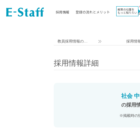
教育の仕事を
採用情報
登録の流れとメリット
もっと知りたい
EWORK TOP
コラム
地域
教科
関東
英語教員
教員採用情報のイ
採用情
東海
社会教員
ー・スタッフ TOP
近畿
理科教員
採用情報詳細
九州
数学教員
北海道
国語教員
沖縄県
その他教科教員
東北
学校事務
社会 
信越
情報教員
の採用
中国
家庭科教員
※掲載時の
四国
技術教員
北陸
養護教諭
講師（免許不問）