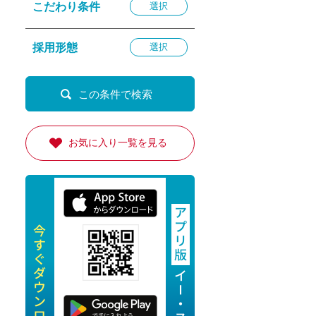
こだわり条件
選択
退勤
休
採用形態
選択
の転職応援
K
お気に入り一覧を見る
★採用
★採用
4月★採用
★採用
急募採用
公開求人