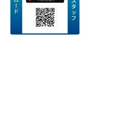
定派遣
OK
卒
ン・Uターン応援
経験を活かせる
ママ活躍中
・シニア活躍中
勤務可
時間以内
ク・副業
み