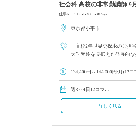
社会科 高校の非常勤講師 9
仕事NO：T261-2606-387sya
東京都小平市
・高校2年世界史探求のご担当
大学受験を見据えた発展的な
にもおすすめ
134,400円～144,000円/月
※教員経験年数により変動
交通費別途全額支給
週3～4日12コマ
※時間割相談可能
詳しく見る