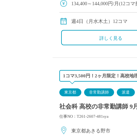
134,400～144,000円/月(
※教員経験年数により変動
交通費別途全額支給
週4日（月水木土）12コマ
詳しく見る
1コマ3,500円！2ヶ月限定！高校地理
東京都
非常勤講師
派遣
社会科 高校の非常勤講師 9
仕事NO：T261-2607-481sya
東京都あきる野市