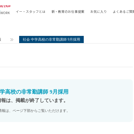
05/27UP
イー・スタッフとは
新・教育のお仕事提案
お気に入り
よくあるご質
EWORK
教員の採用
採用形態
採用
専任教諭
教育関
報
社会 中学高校の非常勤講師 9月採用
常勤講師
教員か
非常勤講師
月額固
常勤職員
業務委
非常勤職員
自社採
アルバイト・パート
月額固
その他
月額固
中学高校の非常勤講師 9月採用
正社員
駅徒歩
情報は、掲載が終了しています。
契約社員
駅徒歩
情報は、ページ下部からご覧いただけます。
英語力
資格を
AMの