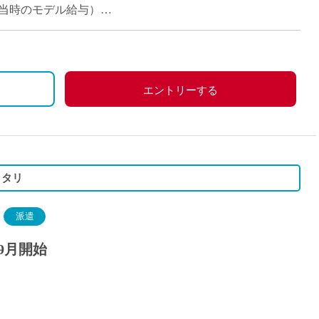
派遣
コマ担当時のモデル給与）
紹介予
士
未経験
新卒
フ
第二新
エントリーする
Iター
社会人
子育て
ミドル
ッタリ
扶養内
残業少
派遣
1日4
9月開始
フ
週1日
週2日
Wワー
夕方の