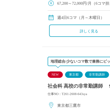
塾・予備校講師
67,200～72,000円/月（6
オンライン講師
※交通費別途支給
幼稚園教諭・保育
週4日6コマ（月～木曜日）
日本語教師
添削・校正スタッ
詳しく見る
学校支援員
広報・宣伝
一般事務
経理・会計事務
地理総合/少ないコマ数で兼務にピ
総務・人事事務
管理・運営
NEW
東京都
非常勤講師
営業職
社会科 高校の非常勤講師 
こども支援スタッ
仕事NO：T261-2608-643sya
東京都三鷹市