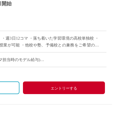
月開始
 ・週3日12コマ ・落ち着いた学習環境の高校単独校 ・
授業が可能 ・他校や塾、予備校との兼務をご希望の方
(12コマ担当時のモデル給与)
エントリーする