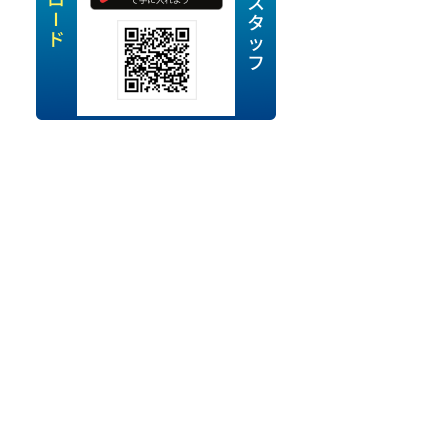
定派遣
OK
卒
ン・Uターン応援
経験を活かせる
ママ活躍中
・シニア活躍中
勤務可
時間以内
ク・副業
み