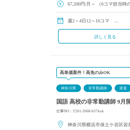
塾・予備校講師
67,200円/月～ （6
オンライン講師
134,400円/月～（12コマ担
幼稚園教諭・保育
交通費別途支給
週2～4日12～16コマ
日本語教師
中学1年生4コマ
添削・校正スタッ
中学3年生6コマ（2クラス）
詳しく見る
学校支援員
広報・宣伝
一般事務
経理・会計事務
高単価案件！高免のみOK
総務・人事事務
管理・運営
神奈川県
非常勤講師
派遣
営業職
国語 高校の非常勤講師 9月
こども支援スタッ
仕事NO：T261-2608-637kok
神奈川県横浜市保土ケ谷区岩