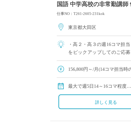
国語 中学高校の非常勤講師 
仕事NO：T261-2605-231kok
東京都大田区
・高２・高３の週16コマ担
をピックアップしてのご応募
で安心◎ ・1コマ45分授業,週3日
156,800円～/月(14コマ担当
※担当コマ数・教員経験年数
交通費別途全額支給
最大で週5日14～16コマ程度
週3日から応募のご相談可能
詳しく見る