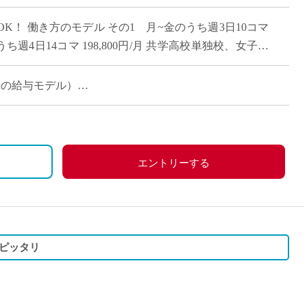
直雇用
K！ 働き方のモデル その1 月~金のうち週3日10コマ
免許不
のうち週4日14コマ 198,800円/月 共学高校単独校、女子バ
ど […]
当時の給与モデル）
エントリーする
ピッタリ