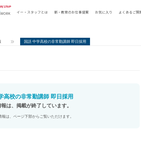
05/27UP
イー・スタッフとは
新・教育のお仕事提案
お気に入り
よくあるご質
EWORK
教員の採用
採用形態
採用
専任教諭
教育関
報
国語 中学高校の非常勤講師 即日採用
常勤講師
教員か
非常勤講師
月額固
常勤職員
業務委
非常勤職員
自社採
アルバイト・パート
月額固
その他
月額固
中学高校の非常勤講師 即日採用
正社員
駅徒歩
情報は、掲載が終了しています。
契約社員
駅徒歩
情報は、ページ下部からご覧いただけます。
英語力
資格を
AMの