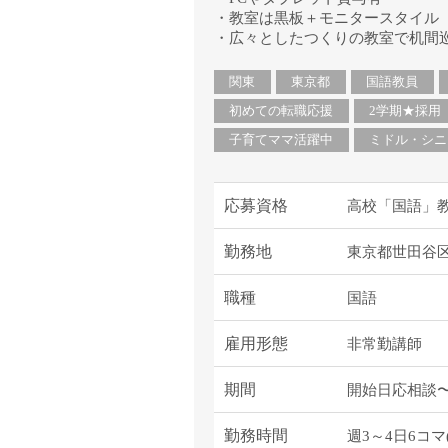
・教室は黒板＋モニタースタイル
・広々としたつくりの教室で机間
関東
東京都
国語教員
初めての転職応援
2学期★採用
子育てママ活躍中
ミドル・シニ
応募資格
高校「国語」
勤務地
東京都世田谷
職種
国語
雇用形態
非常勤講師
期間
開始日応相談〜2
勤務時間
週3～4日6コマ