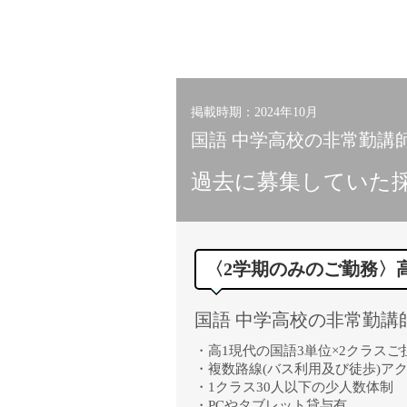
掲載時期：2024年10月
国語 中学高校の非常勤講師
過去に募集していた
〈2学期のみのご勤務〉
国語 中学高校の非常勤講
・高1現代の国語3単位×2クラスご
・複数路線(バス利用及び徒歩)アク
・1クラス30人以下の少人数体制
・PCやタブレット貸与有