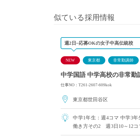
小学校教員
保健体育教員
似ている採用情報
音楽教員
美術教員
ICT支援員
週2日~応募OKの女子中高伝統校
実習助手
司書
NEW
東京都
非常勤講師
カウンセラー
中学国語 中学高校の非常勤講
部活動指導員
仕事NO：T261-2607-609kok
学童スタッフ
その他職種
東京都世田谷区
学習支援
チューター
中学1年生：週4コマ 中学3年
個別指導
働き方その2 週3日10～12
ALT/AET
提としておりますので、働き方