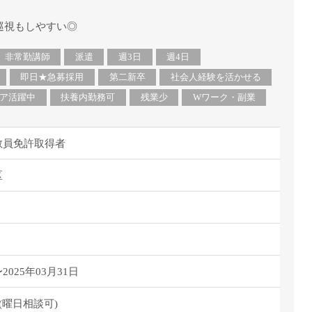
巡視もしやすい◎
非常勤講師
派遣
週3日
週4日
即日★急募採用
第二新卒
社会人経験を活かせる
ア活躍中
扶養内勤務可
残業少
Wワーク・副業
教員免許取得者
区
025年03月31日
(曜日相談可)