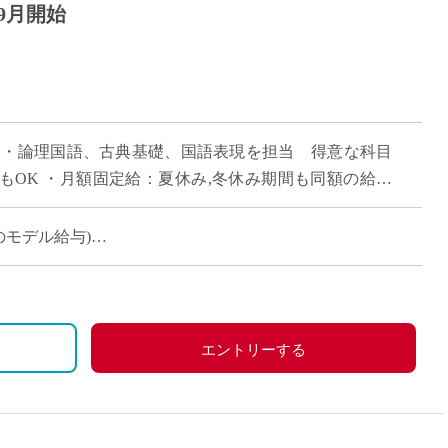
9月開始
当 ・論理国語、古典基礎、国語表現を担当 得意な科目
もOK ・月額固定給：夏休み,冬休み期間も同額の給与
は7限授業あり(15:55終 […]
時のモデル給与)
により変動
です
エントリーする