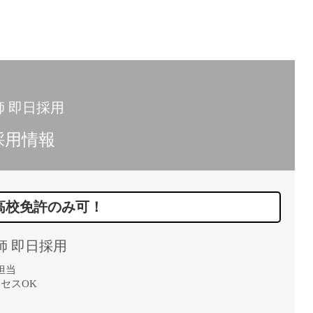
 即日採用
採用情報
高校免許のみ可！
師 即日採用
担当
セスOK