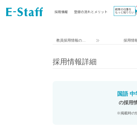
教育の仕事を
採用情報
登録の流れとメリット
もっと知りたい
EWORK TOP
コラム
地域
教科
関東
英語教員
教員採用情報のイ
採用情
東海
社会教員
ー・スタッフ TOP
近畿
理科教員
採用情報詳細
九州
数学教員
北海道
国語教員
沖縄県
その他教科教員
東北
学校事務
国語 
信越
情報教員
の採用
中国
家庭科教員
※掲載時の
四国
技術教員
北陸
養護教諭
講師（免許不問）