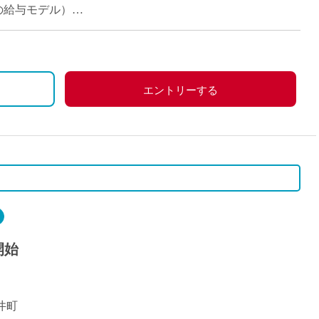
派遣
コマ担当時の給与モデル）
紹介予
当時の給与モデル）
士
未経験
新卒
フ
第二新
エントリーする
Iター
社会人
子育て
ミドル
扶養内
残業少
1日4
開始
フ
週1日
週2日
Wワー
井町
夕方の