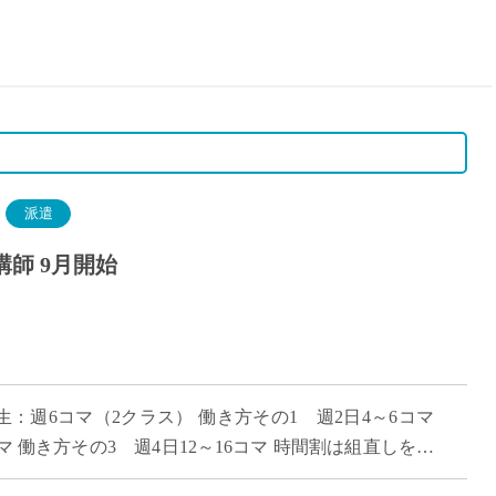
15時
土日祝
初めて
学生O
週6日
週5日
週4日
派遣
週3日
師 9月開始
3学期
1学期
新年度
2学期
即日★
生：週6コマ（2クラス） 働き方その1 週2日4～6コマ
学校名
コマ 働き方その3 週4日12～16コマ 時間割は組直しを前
紹介
のご希望をお伝 […]