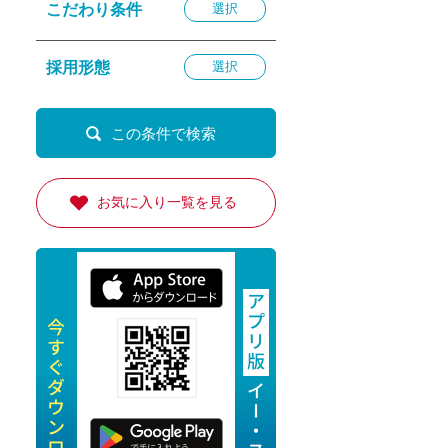
こだわり条件
選択
退勤
休
採用形態
選択
の転職応援
K
お気に入り一覧を見る
★採用
★採用
4月★採用
★採用
急募採用
公開求人