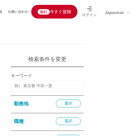
今すぐ登録
問
お問い合わせ
ログイン
Educators’ interview
採用情報一覧
区分
連企業
らの転職者活躍中
定給30万円以上
検索条件を変更
託
用情報
キーワード
定給25万円以上
定給20万円以上
10分以内
勤務地
選択
5分以内
を活かす
職種
選択
活かす
み