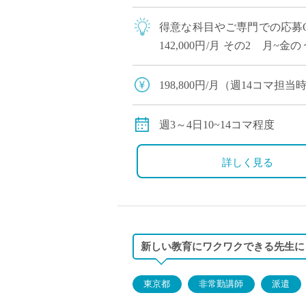
得意な科目やご専門での応募O
142,000円/月 その2 月~金
レーボール部や野球部・陸上部な
198,800円/月（週14コマ担
交通費全額支給
労災保険加入
週3～4日10~14コマ程度
詳しく見る
新しい教育にワクワクできる先生に
東京都
非常勤講師
派遣