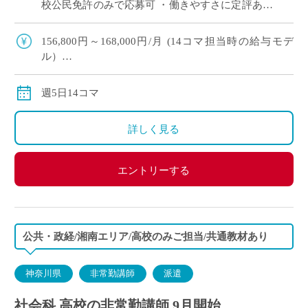
校公民免許のみで応募可 ・働きやすさに定評あり
◎大学附属校の落ち着いた職場環境です
156,800円～168,000円/月 (14コマ担当時の給与モデ
ル）
交通費別途支給
週5日14コマ
詳しく見る
エントリーする
公共・政経/湘南エリア/高校のみご担当/共通教材あり
神奈川県
非常勤講師
派遣
社会科 高校の非常勤講師 9月開始