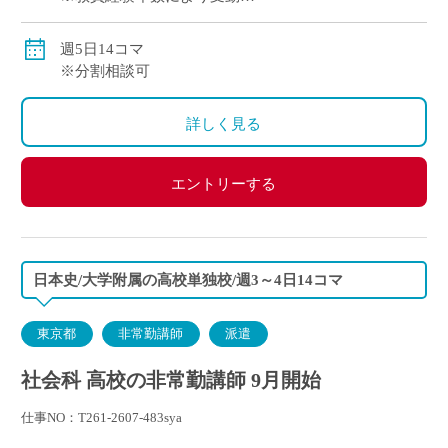
交通費別途全額支給
週5日14コマ
※分割相談可
詳しく見る
エントリーする
日本史/大学附属の高校単独校/週3～4日14コマ
東京都
非常勤講師
派遣
社会科 高校の非常勤講師 9月開始
仕事NO：T261-2607-483sya