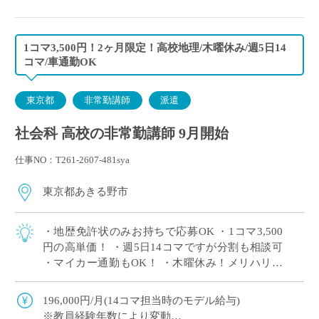
1コマ3,500円！2ヶ月限定！高校地理/木曜休み/週5日14
コマ/車通勤OK
東京都
非常勤講師
派遣
社会科 高校の非常勤講師 9月開始
仕事NO：T261-2607-481sya
東京都あきる野市
・地歴免許状のみお持ちで応募OK ・1コマ3,500
円の高単価！ ・週5日14コマですが分割も相談可
・マイカー通勤もOK！ ・木曜休み！メリハリを
つけてご勤務いただけます ・10月末までの勤務で
すが、状況により更新の可 […]
196,000円/月(14コマ担当時のモデル給与)
※教員経験年数により変動