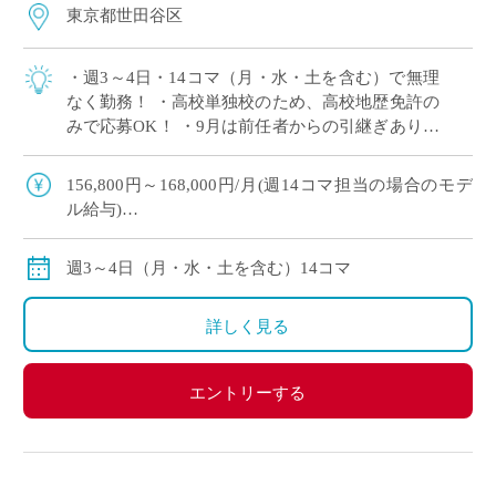
東京都世田谷区
・週3～4日・14コマ（月・水・土を含む）で無理
なく勤務！ ・高校単独校のため、高校地歴免許の
みで応募OK！ ・9月は前任者からの引継ぎあり！
産休代替でも安心してスタート◎ ・大学附属校な
らではの落ち着いた教育環境でご勤 […]
156,800円～168,000円/月(週14コマ担当の場合のモデ
ル給与)
◇ご指導経験により決定
◇交通費別途支給
週3～4日（月・水・土を含む）14コマ
詳しく見る
エントリーする