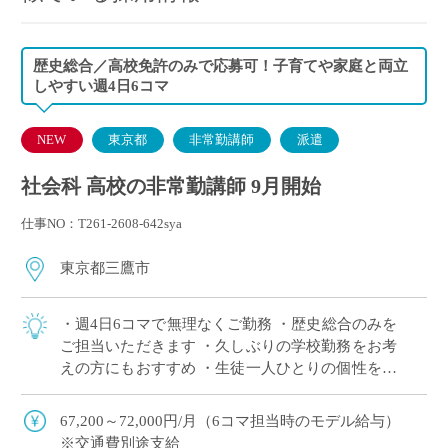
歴史総合／高校免許のみで応募可！子育てや家庭と両立
しやすい週4日6コマ
NEW
東京都
非常勤講師
派遣
社会科 高校の非常勤講師 9月開始
仕事NO：T261-2608-642sya
東京都三鷹市
・週4日6コマで無理なくご勤務 ・歴史総合のみを
ご担当いただきます ・久しぶりの学校勤務をお考
えの方にもおすすめ ・生徒一人ひとりの個性を大
切にする自由な校風 ・生徒との対話を大切にした
授業をしたい方におすすめ
67,200～72,000円/月（6コマ担当時のモデル給与）
※交通費別途支給