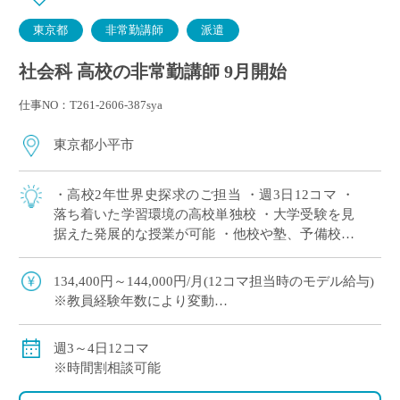
東京都
非常勤講師
派遣
社会科 高校の非常勤講師 9月開始
仕事NO：T261-2606-387sya
東京都小平市
・高校2年世界史探求のご担当 ・週3日12コマ ・
落ち着いた学習環境の高校単独校 ・大学受験を見
据えた発展的な授業が可能 ・他校や塾、予備校と
の兼務をご希望の方にもおすすめ
134,400円～144,000円/月(12コマ担当時のモデル給与)
※教員経験年数により変動
交通費別途全額支給
週3～4日12コマ
※時間割相談可能