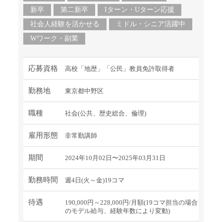
新卒
第二新卒
Iターン・Uターン応援
社会人経験を活かせる
ミドル・シニア活躍中
Wワーク・副業
応募資格
高校「地歴」「公民」教員免許取得者
勤務地
東京都中野区
職種
社会(公共、歴史総合、倫理)
雇用形態
非常勤講師
期間
2024年10月02日〜2025年03月31日
勤務時間
週4日(火～金)19コマ
待遇
190,000円～228,000円/月額(19コマ担当の場合
のモデル給与、経験年数により変動)