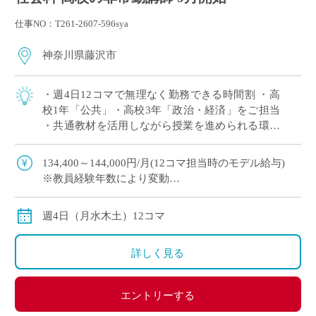
仕事NO：T261-2607-596sya
神奈川県藤沢市
・週4日12コマで無理なく勤務できる時間割 ・高
校1年「公共」・高校3年「政治・経済」をご担当
・共通教材を活用しながら授業を進められる環境
・駅から平坦な道で通勤しやすく、車通勤も可能
・大学附属校ならではの落ち着いた […]
134,400～144,000円/月(12コマ担当時のモデル給与)
※教員経験年数により変動
交通費別途全額支給
週4日（月水木土）12コマ
詳しく見る
エントリーする