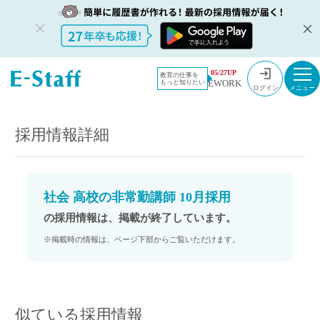
教員採用情
採用情報
05/27UP
教育の仕事を
EWORK
もっと知りたい
報のイー・
社会 高校の非常勤講師 10月採用
ログイン
スタッフ
TOP
採用情報詳細
社会 高校の非常勤講師 10月採用
の採用情報は、掲載が終了しています。
※掲載時の情報は、ページ下部からご覧いただけます。
似ている採用情報