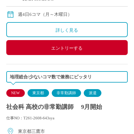
週4日6コマ（月～木曜日）
詳しく見る
エントリーする
地理総合/少ないコマ数で兼務にピッタリ
NEW
東京都
非常勤講師
派遣
社会科 高校の非常勤講師 9月開始
仕事NO：T261-2608-643sya
東京都三鷹市