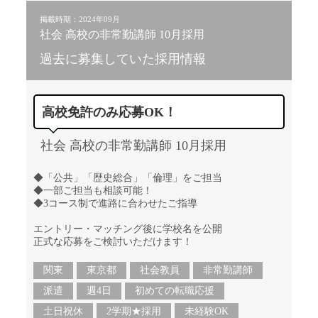
掲載時期：2024年09月
社会 高校の非常勤講師 10月採用
過去に募集していた採用情報
高校免許のみ応募OK！
社会 高校の非常勤講師 10月採用
◆「公共」「歴史総合」「倫理」をご担当
◆一部ご担当も相談可能！
◆3コース制で進路に合わせたご指導
エントリー・マッチング後に学校名を公開
正式な応募をご検討いただけます！
関東
東京都
社会教員
非常勤講師
派遣
週4日
初めての転職応援
土日祝休
2学期★採用
未経験OK