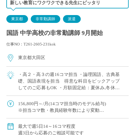
新しい教育にワクワクできる先生にピッタリ
東京都
非常勤講師
派遣
国語 中学高校の非常勤講師 9月開始
仕事NO：T261-2605-231kok
東京都大田区
・高２・高３の週16コマ担当 ・論理国語、古典基
礎、国語表現を担当 得意な科目をピックアップ
してのご応募もOK ・月額固定給：夏休み,冬休み
期間も同額の給与で安心◎ ・1コマ45分授業,週3
日は7限授業あり(15:55終 […]
156,800円～/月(14コマ担当時のモデル給与)
※担当コマ数・教員経験年数により変動
交通費別途全額支給
最大で週5日14～16コマ程度
週3日から応募のご相談可能です