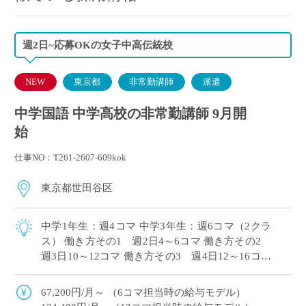
週2日~応募OKの女子中高伝統校
NEW
東京都
非常勤講師
派遣
中学国語 中学高校の非常勤講師 9月開
始
仕事NO：T261-2607-609kok
東京都世田谷区
中学1年生：週4コマ 中学3年生：週6コマ（2クラ
ス） 働き方その1 週2日4～6コマ 働き方その2
週3日10～12コマ 働き方その3 週4日12～16コマ
時間割は組直しを前提としておりますので、働き
方のご希望をお伝 […]
67,200円/月～ （6コマ担当時の給与モデル）