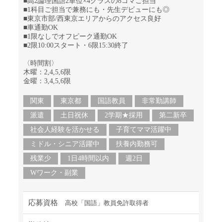
■高2論理国語2単位×4クラスの8コマご担当
■1科目ご担当で兼務にも・先生デビューにも◎
■東京市部/西東京エリアからのアクセス良好
■車通勤OK
■1限なしでオフピーク通勤OK
■2限10:00スタート・6限15:30終了
〈時間割〉
木曜：2,4,5,6限
金曜：3,4,5,6限
関東
東京都
国語教員
非常勤講師
派遣
土日祝休
2学期★採用
第二新卒
社会人経験を活かせる
子育てママ活躍中
ミドル・シニア活躍中
扶養内勤務可
残業少
1日4時間以内
週2日
Wワーク・副業
応募資格
高校「国語」教員免許取得者