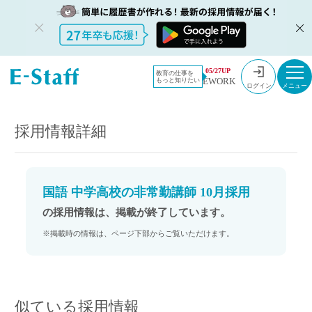
教員採用情
採用情報
05/27UP
教育の仕事を
EWORK
もっと知りたい
報のイー・
国語 中学高校の非常勤講師 10月採用
ログイン
スタッフ
TOP
採用情報詳細
国語 中学高校の非常勤講師 10月採用
の採用情報は、掲載が終了しています。
※掲載時の情報は、ページ下部からご覧いただけます。
似ている採用情報