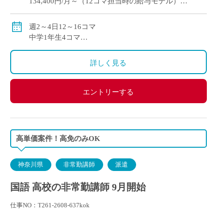
134,400円/月～（12コマ担当時の給与モデル）
交通費別途支給
週2～4日12～16コマ
中学1年生4コマ
中学3年生6コマ（2クラス）
詳しく見る
エントリーする
高単価案件！高免のみOK
神奈川県
非常勤講師
派遣
国語 高校の非常勤講師 9月開始
仕事NO：T261-2608-637kok