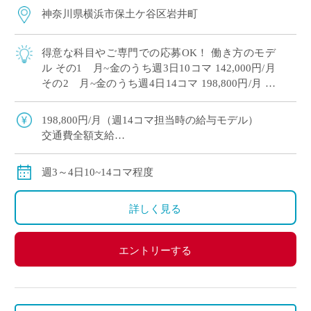
神奈川県横浜市保土ケ谷区岩井町
得意な科目やご専門での応募OK！ 働き方のモデ
ル その1 月~金のうち週3日10コマ 142,000円/月
その2 月~金のうち週4日14コマ 198,800円/月 共
学高校単独校、女子バレーボール部や野球部・陸
上部など […]
198,800円/月（週14コマ担当時の給与モデル）
交通費全額支給
労災保険加入
週3～4日10~14コマ程度
詳しく見る
エントリーする