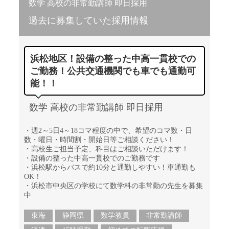
数学 高校の非常勤講師 即日採用
過去に募集していた採用情報
浜松地区！設備の整った中高一貫校での
ご勤務！公共交通機関でも車でも通勤可
能！！
数学 高校の非常勤講師 即日採用
・週2～5日4～18コマ程度の中で、希望のコマ数・日
数・曜日・時間割・開始日等ご相談ください！
・高校生ご担当予定、科目はご相談いただけます！
・設備の整った中高一貫校でのご勤務です
・浜松駅からバスで約10分と通勤しやすい！車通勤も
OK！
・浜松市中央区の学校にて数学科の非常勤の先生を募集
中
東海
静岡県
数学教員
非常勤講師