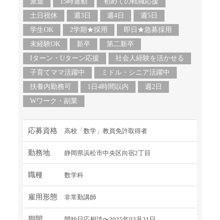
派遣
15時退勤
初めての転職応援
土日祝休
週3日
週4日
週5日
学生OK
2学期★採用
即日★急募採用
未経験OK
新卒
第二新卒
Iターン・Uターン応援
社会人経験を活かせる
子育てママ活躍中
ミドル・シニア活躍中
扶養内勤務可
1日4時間以内
週2日
Wワーク・副業
応募資格
高校「数学」教員免許取得者
勤務地
静岡県浜松市中央区向宿2丁目
職種
数学科
雇用形態
非常勤講師
期間
開始日応相談〜2025年03月31日