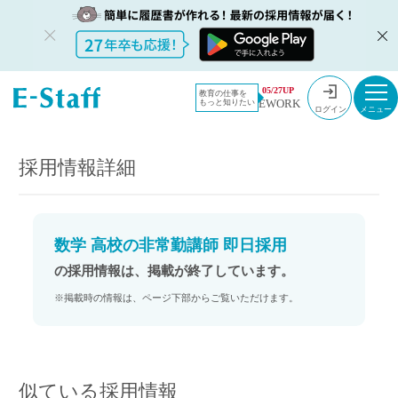
教員採用情
採用情報
05/27UP
教育の仕事を
EWORK
もっと知りたい
報のイー・
数学 高校の非常勤講師 即日採用
ログイン
スタッフ
TOP
採用情報詳細
数学 高校の非常勤講師 即日採用
の採用情報は、掲載が終了しています。
※掲載時の情報は、ページ下部からご覧いただけます。
似ている採用情報