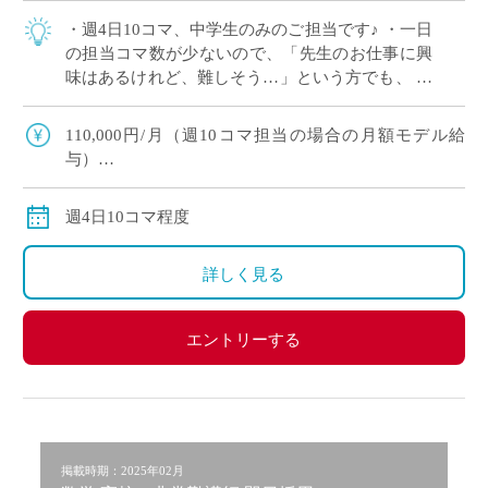
・週4日10コマ、中学生のみのご担当です♪ ・一日
の担当コマ数が少ないので、「先生のお仕事に興
味はあるけれど、難しそう…」という方でも、
余裕をもって準備を進められます。 ・名古屋市営
地下鉄線沿い、駅からは徒歩約10分 […]
110,000円/月（週10コマ担当の場合の月額モデル給
与）
交通費：別途支給
週4日10コマ程度
詳しく見る
エントリーする
掲載時期：2025年02月