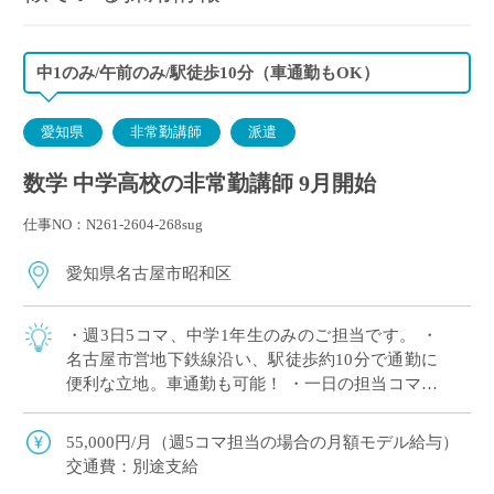
中1のみ/午前のみ/駅徒歩10分（車通勤もOK）
愛知県
非常勤講師
派遣
数学 中学高校の非常勤講師 9月開始
仕事NO：N261-2604-268sug
愛知県名古屋市昭和区
・週3日5コマ、中学1年生のみのご担当です。 ・
名古屋市営地下鉄線沿い、駅徒歩約10分で通勤に
便利な立地。車通勤も可能！ ・一日の担当コマ数
が少なく、余裕をもった授業準備が可能。 ・午前
のみで完結の時間割なので兼務や副業 […]
55,000円/月（週5コマ担当の場合の月額モデル給与）
交通費：別途支給