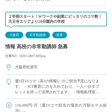
２学期スタート！Wワークや副業にピッタリのコマ数！
天王寺エリアより20分圏内の学校
大阪府
非常勤講師
派遣
情報 高校の非常勤講師 急募
仕事NO：O261-2607-005jou
大阪府松原市
週3日10コマ（高1の情報I）のご担当予定になりま
す。 ・ICT教育に力を入れており、一人一台タブ
レットを持って活用されてます。 ・情報処理室も
ございます ・スポーツ（サッカーや野球など）も
盛んな学校でのご勤務です
116,000円/月（週10コマ担当の場合の月額モデル給
与）