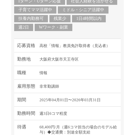
Iターン・Uターン応援
社会人経験を活かせる
子育てママ活躍中
ミドル・シニア活躍中
扶養内勤務可
残業少
1日4時間以内
週2日
Wワーク・副業
応募資格
高校「情報」教員免許取得者（見込者）
勤務地
大阪府大阪市天王寺区
職種
情報
雇用形態
非常勤講師
期間
2025年04月01日〜2026年03月31日
勤務時間
週3日6コマ程度
待遇
68,400円/月（週6コマ担当の場合のモデル給
与）◆交通費：別途全額支給