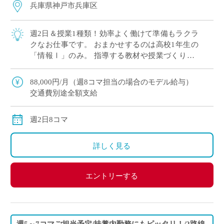
兵庫県神戸市兵庫区
週2日＆授業1種類！効率よく働けて準備もラクラ
クなお仕事です。 おまかせするのは高校1年生の
「情報Ⅰ」のみ。 指導する教材や授業づくりが1
種類だけなので、毎回の授業準備をかかえこむ心
配がありません。 勤務は週2日で集中的 […]
88,000円/月（週8コマ担当の場合のモデル給与）
交通費別途全額支給
週2日8コマ
詳しく見る
エントリーする
週5～7コマご担当予定/扶養内勤務にもピッタリ！/2路線