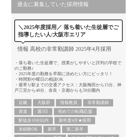
過去に募集していた採用情報
＼2025年度採用／ 落ち着いた生徒層でご
指導したい人/大阪市エリア
情報 高校の非常勤講師 2025年4月採用
・落ち着いた生徒層で、授業がしやすいと評判の学校で
のご勤務♪
・2025年度の勤務を早期に決めたい方にピッタリ！
・時間割や曜日の相談OK
・最寄り駅までの交通アクセス：大阪梅田から15分、神
戸三宮から40分、奈良・京都からも50分圏内
近畿
大阪府
情報教員
非常勤講師
派遣
週3日
初めての転職応援
駅徒歩10分以内
新年度4月★採用
未経験OK
新卒
第二新卒