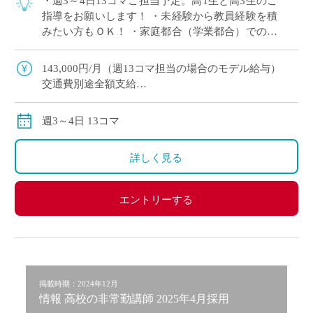
・週3～4日13コマご担当予定。高1生と高3生のご
指導をお願いします！ ・未経験から教員経験を積
みたい方もＯＫ！ ・家庭都合（学業都合）での時
間割調整いたします ・若手～ベテラン教員まで幅
広く活躍中の学校！ ・１クラス3 […]
143,000円/月（週13コマ担当の場合のモデル給与）
交通費別途全額支給
月途中からご勤務開始した場合は、その月の給与は日
割り計算してお支払いいたします。
週3～4日 13コマ
詳しく見る
エントリーする
掲載時期：2024年12月
情報 高校の非常勤講師 2025年4月採用