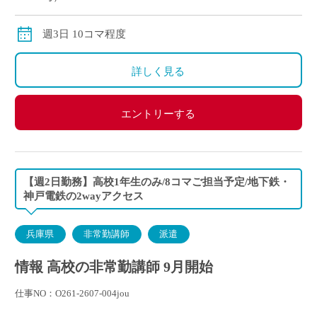
別途交通費全額支給
月途中から勤務を開始した場合は、その月の給与は日
週3日 10コマ程度
割り計算してお支払いいたします。
詳しく見る
エントリーする
【週2日勤務】高校1年生のみ/8コマご担当予定/地下鉄・
神戸電鉄の2wayアクセス
兵庫県
非常勤講師
派遣
情報 高校の非常勤講師 9月開始
仕事NO：O261-2607-004jou