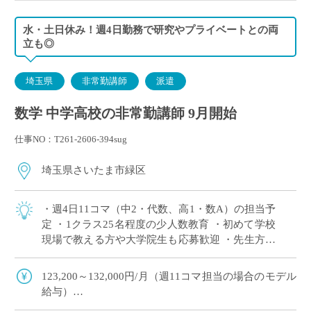
水・土日休み！週4日勤務で研究やプライベートとの両
立も◎
埼玉県
非常勤講師
派遣
数学 中学高校の非常勤講師 9月開始
仕事NO：T261-2606-394sug
埼玉県さいたま市緑区
・週4日11コマ（中2・代数、高1・数A）の担当予
定 ・1クラス25名程度の少人数教育 ・初めて学校
現場で教える方や大学院生も応募歓迎 ・先生方へ
の配慮が行き届いており、安心して勤務を始めら
れる学校です ・兼務も〇研究や […]
123,200～132,000円/月（週11コマ担当の場合のモデル
給与）
◇ご指導経験により決定