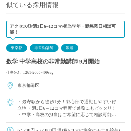
似ている採用情報
アクセス◎/週3日6~12コマ/担当学年・勤務曜日相談可
能！
東京都
非常勤講師
派遣
数学 中学高校の非常勤講師 9月開始
仕事NO：T261-2606-409sug
東京都港区
・最寄駅から徒歩1分！都心部で通勤しやすい好
立地 ・週3日6～12コマ程度で兼務にもピッタリ！
・中学・高校の担当はご希望に応じて相談可能！
・国際教育や先進的な教育活動に力を入れている
学校 ・難関大学進学を目指す生徒へ […]
67,200円～72,000円/月(週6コマの場合のモデル給与)