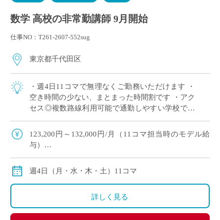
数学 高校の非常勤講師 9月開始
仕事NO：T261-2607-552sug
東京都千代田区
・週4日11コマで無理なくご勤務いただけます ・
空き時間の少ない、まとまった時間割です ・アク
セス◎複数路線利用可能で通勤しやすい学校です
・高校のみのご担当で、中学校の授業はありませ
ん ・高校数学幅広く担当でき、これま […]
123,200円～132,000円/月（11コマ担当時のモデル給
与）
※経験により変動
※交通費別途
週4日（月・水・木・土）11コマ
詳しく見る