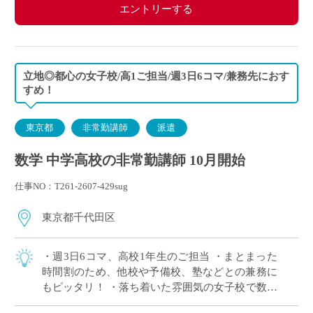
エントリーする
立地◎都心の女子校/高1ご担当/週3日6コマ/兼務先におす
すめ！
東京都
非常勤講師
派遣
数学 中学高校の非常勤講師 10月開始
仕事NO：T261-2607-429sug
東京都千代田区
・週3日6コマ、高校1年生のご担当 ・まとまった
時間割のため、他校や予備校、塾などとの兼務に
もピッタリ！ ・落ち着いた雰囲気の女子校で数学
の授業に専念いただけます ・複数路線利用可能、