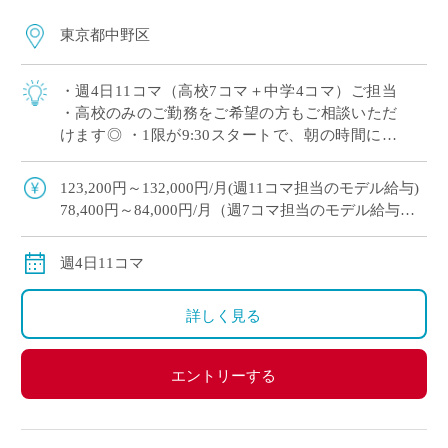
東京都中野区
・週4日11コマ（高校7コマ＋中学4コマ）ご担当
・高校のみのご勤務をご希望の方もご相談いただ
けます◎ ・1限が9:30スタートで、朝の時間にゆ
とりを持ってご勤務いただけます ・木曜日の2,3
限以外は時間割のご相談が可能 […]
123,200円～132,000円/月(週11コマ担当のモデル給与)
78,400円～84,000円/月（週7コマ担当のモデル給与）
※教員経験年数により変動
交通費別途全額支給
週4日11コマ
詳しく見る
エントリーする