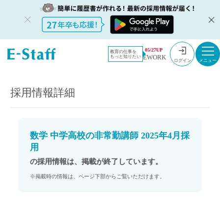
教員採用情
採用情報
05/27UP
教育の仕事を
EWORK
もっと知りたい
報のイー・
数学 中学高校の非常勤講師 2025年4月採用
ログイン
スタッフ
TOP
採用情報詳細
数学 中学高校の非常勤講師 2025年4月採
用
の採用情報は、掲載が終了しています。
※掲載時の情報は、ページ下部からご覧いただけます。