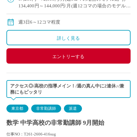
134,400円～144,000円/月(週12コマの場合のモデル給
与)
※経験により変動
週3日6～12コマ程度
※交通費別途支給
詳しく見る
エントリーする
アクセス◎/高校の指導メイン！/週の真ん中に2連休♪/兼
務にもピッタリ
東京都
非常勤講師
派遣
数学 中学高校の非常勤講師 9月開始
仕事NO：T261-2606-416sug