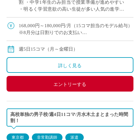
割 ・中学1年生のみ担当で授業準備が進めやすい
・明るく学習意欲の高い生徒が多い人気の進学校
・1コマ45分授業で展開 ・神奈川エリアでご勤務
をご希望の方におすすめ
168,000円～180,000円/月（15コマ担当のモデル給与）
※8月分は日割りでのお支払い
◇月額固定
◇交通費別途支給
週5日15コマ（月～金曜日）
詳しく見る
エントリーする
高校単独の男子校/週4日11コマ/月水木土まとまった時間
割！
東京都
非常勤講師
派遣