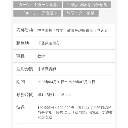
Iターン・Uターン応援
社会人経験を活かせる
ミドル・シニア活躍中
Wワーク・副業
応募資格
中学高校「数学」教員免許取得者（見込者）
勤務地
千葉県市川市
職種
数学
雇用形態
非常勤講師
期間
2025年04月01日〜2025年07月31日
勤務時間
週4～5日14～16コマ
待遇
140,000円～192,000円（週14コマ担当時の給
与モデル、経験により給与額が変動)、交通費
別途支給