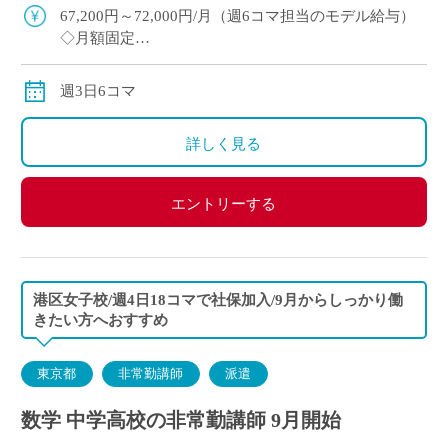
駅徒歩5分で通勤ラクラク ・E-St […]
67,200円～72,000円/月（週6コマ担当のモデル給与）
◇月額固定
◇交通費別途支給
週3日6コマ
詳しく見る
エントリーする
港区女子校/週4日18コマで社保加入/9月からしっかり働
きたい方へおすすめ
東京都
非常勤講師
派遣
数学 中学高校の非常勤講師 9月開始