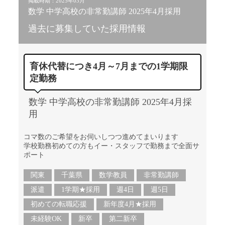
掲載時期：2025年03月
数学 中学高校の非常勤講師 2025年4月採用
過去に募集していた採用情報
育休代替につき4月～7月までの1学期限
定勤務
数学 中学高校の非常勤講師 2025年4月採
用
コマ数のご希望をお伺いしつつ進めてまいります
学校勤務初めての方もイー・スタッフで勤務まで全面サ
ポート
関東
千葉県
数学教員
非常勤講師
派遣
1学期★採用
週4日
週5日
初めての転職応援
新年度4月★採用
未経験OK
新卒
第二新卒