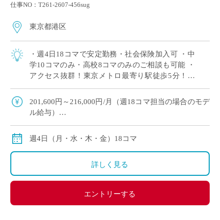
仕事NO：T261-2607-456sug
東京都港区
・週4日18コマで安定勤務・社会保険加入可 ・中
学10コマのみ・高校8コマのみのご相談も可能 ・
アクセス抜群！東京メトロ最寄り駅徒歩5分！そ
の他5路線が徒歩圏内 ・港区の歴史ある女子校で
落ち着いた教育環境 ・9月スタート […]
201,600円～216,000円/月（週18コマ担当の場合のモデ
ル給与）
※交通費別途支給
※12月や年明けも月額固定で安定収入
週4日（月・水・木・金）18コマ
詳しく見る
エントリーする