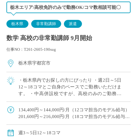
栃木エリア/高校免許のみで勤務OK/コマ数相談可能〇
栃木県
非常勤講師
派遣
数学 高校の非常勤講師 9月開始
仕事NO：T261-2605-190sug
栃木県宇都宮市
・栃木県内でお探しの方にぴったり ・週2日～5日
12～18コマとご自身のペースでご勤務いただけま
す。 ・中高併設校ですが、高校のみのご勤務で
OK！ ・幅広い学科があり多くの生徒と関われる
のが魅力 ・月額固定給で夏休み,冬 […]
134,400円～144,000円/月（12コマ担当のモデル給与）
201,600円～216,000円/月（18コマ担当のモデル給与）
18コマご担当の場合は、社会保険加入可
※教員経験年数により変動
週3～5日12～18コマ
交通費別途全額支給