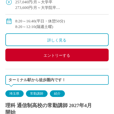
257,040円/月～大学卒
273,600円/月～大学院卒
※教員経験年数等により変動
・各種手当：住宅・講習・入試手当等
8:20～16:40(平日・休憩50分)
・賞与
8:20～12:10(隔週土曜)
初年度：3.69カ月(6月：0.69カ月、12月：3カ月)
2年目以降：5.3カ月(6月：2.3カ月、12月：3.0カ月 )※
詳しく見る
昨年度実績
・昇給あり
・私学共済加入
エントリーする
・交通費別途支給
ターミナル駅から徒歩圏内です！
埼玉県
常勤講師
紹介
理科 通信制高校の常勤講師 2027年4月
開始