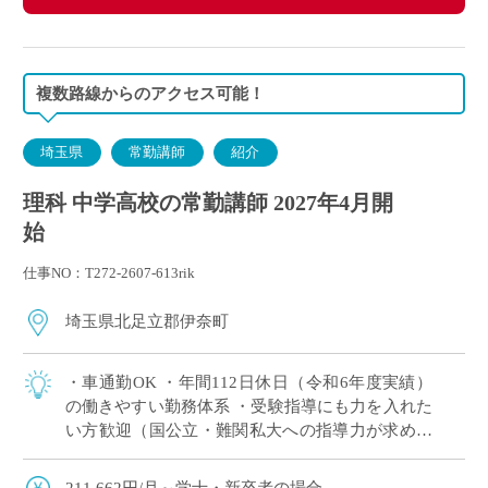
複数路線からのアクセス可能！
埼玉県
常勤講師
紹介
理科 中学高校の常勤講師 2027年4月開
始
仕事NO：T272-2607-613rik
埼玉県北足立郡伊奈町
・車通勤OK ・年間112日休⽇（令和6年度実績）
の働きやすい勤務体系 ・受験指導にも力を入れた
い方歓迎（国公立・難関私大への指導力が求めら
れる学校） ・専任教諭への登用制度あり