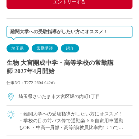
エントリーする
・交通費別途支給
難関大学への受験指導がしたい方にオススメ！
埼玉県
常勤講師
紹介
生物 大宮開成中学・高等学校の常勤講
師 2027年4月開始
仕事NO：T272-2604-042rik
埼玉県さいたま市大宮区堀の内町1丁目
・難関大学への受験指導がしたい方にオススメ！
・学校の目の前バス停で通勤楽々＆自家用車通勤
もOK ・中高一貫部・高等部(教員比率約1：1)でス
キルに合った教育が可能 ・生徒一人ひとりを大切