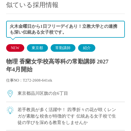
似ている採用情報
火木金曜日から1日フリーデイあり！立教大学との連携
も深い伝統ある女子校です。
NEW
東京都
常勤講師
紹介
物理 香蘭女学校高等科の常勤講師 2027
年4月開始
仕事NO：T272-2608-641rik
東京都品川区旗の台6丁目
若手教員が多く活躍中！ 四季折々の花が咲くレン
ガが素敵な校舎が特徴的です 伝統ある女子校で生
徒の学びを深める教育をしませんか