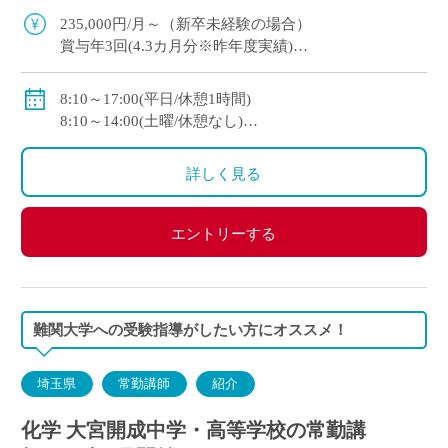
235,000円/月～（新卒未経験の場合）
賞与年3回(4.3カ月分※昨年度実績)
社会保険完備（私学共済加入）
8:10～17:00(平日/休憩1時間)
大学新卒者の場合 年収4,600,000円程度
8:10～14:00(土曜/休憩なし)
大学院卒者の場合 年収5,000,000円程度
休日：火・木・金曜日から１日のフリーデイ、日曜
日、祝祭日、および学校の定める休日
詳しく見る
エントリーする
難関大学への受験指導がしたい方にオススメ！
埼玉県
常勤講師
紹介
化学 大宮開成中学・高等学校の常勤講