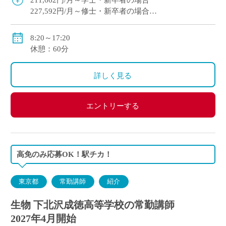
211,662円/月～学士・新卒者の場合
227,592円/月～修士・新卒者の場合
●通勤手当：実費支給（上限：50,000円）
8:20～17:20
●その他手当：扶養手当・職務手当・役職手当
休憩：60分
●賞与：学院規定による
●昇給：学院規定による
詳しく見る
●保険等：私学共済、労災保険、雇用保険
エントリーする
高免のみ応募OK！駅チカ！
東京都
常勤講師
紹介
生物 下北沢成徳高等学校の常勤講師
2027年4月開始