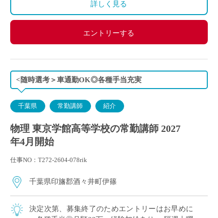
詳しく見る
450万円（30歳・学部卒）、630万円（40歳・学部卒）
エントリーする
<随時選考＞車通勤OK◎各種手当充実
千葉県
常勤講師
紹介
物理 東京学館高等学校の常勤講師 2027
年4月開始
仕事NO：T272-2604-078rik
千葉県印旛郡酒々井町伊篠
決定次第、募集終了のためエントリーはお早めに