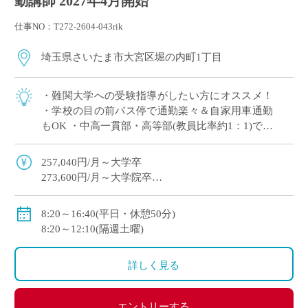
勤講師 2027年4月開始
仕事NO：T272-2604-043rik
埼玉県さいたま市大宮区堀の内町1丁目
・難関大学への受験指導がしたい方にオススメ！
・学校の目の前バス停で通勤楽々＆自家用車通勤
もOK ・中高一貫部・高等部(教員比率約1：1)でス
キルに合った教育が可能 ・生徒一人ひとりを大切
にした指導を展開
257,040円/月～大学卒
273,600円/月～大学院卒
※教員経験年数等により変動
・各種手当：住宅・講習・入試手当等
8:20～16:40(平日・休憩50分)
・賞与
8:20～12:10(隔週土曜)
初年度：3.69カ月(6月：0.69カ月、12月：3カ月)
2年目以降：5.3カ月(6月：2.3カ月、12月：3.0カ月 )※
詳しく見る
昨年度実績
・昇給あり
・私学共済加入
エントリーする