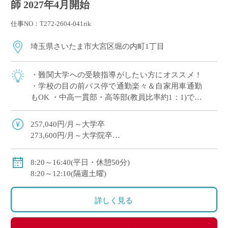
師 2027年4月開始
仕事NO：T272-2604-041rik
埼玉県さいたま市大宮区堀の内町1丁目
・難関大学への受験指導がしたい方にオススメ！
・学校の目の前バス停で通勤楽々＆自家用車通勤
もOK ・中高一貫部・高等部(教員比率約1：1)でス
キルに合った教育が可能 ・生徒一人ひとりを大切
にした指導を展開
257,040円/月～大学卒
273,600円/月～大学院卒
※教員経験年数等により変動
・各種手当：住宅・講習・入試手当等
8:20～16:40(平日・休憩50分)
・賞与
8:20～12:10(隔週土曜)
初年度：3.69カ月(6月：0.69カ月、12月：3カ月)
2年目以降：5.3カ月(6月：2.3カ月、12月：3.0カ月 )※
詳しく見る
昨年度実績
・昇給あり
・私学共済加入