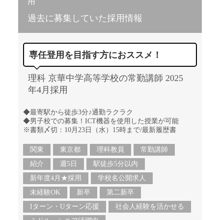
用
過去に募集していた採用情報
専任登用を目指す方におススメ！
理科 京華中学高等学校の常勤講師 2025
年4月採用
◆最寄駅から徒歩3分♪通勤ラクラク
◆男子校での募集！ICT機器を使用した授業が可能
※書類〆切：10月23日（水）15時まで/最新履歴書
関東
東京都
理科教員
常勤講師
紹介
週5日
駅徒歩5分以内
新年度4月★採用
学校名公開求人
未経験OK
新卒
第二新卒
Iターン・Uターン応援
社会人経験を活かせる