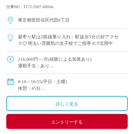
仕事NO：T272-2607-490rik
東京都世田谷区代田6丁目
最寄り駅は2路線乗り入れ：駅徒歩5分の好アクセ
ス◎ 明るい雰囲気の女子校でご指導 ICT活用中
216,000円～/月(経験による加算あり)
通勤手当：あり
賞与：年2回(年間計3ヶ月分)
私学共済加入
8:10～16:55(平日・土曜)
休憩：45分
休日：月～土より研究日1日、日曜日、祝祭日
詳しく見る
エントリーする