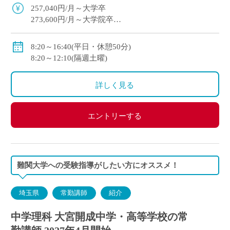
にした指導を展開
257,040円/月～大学卒
273,600円/月～大学院卒
※教員経験年数等により変動
・各種手当：住宅・講習・入試手当等
8:20～16:40(平日・休憩50分)
・賞与
8:20～12:10(隔週土曜)
初年度：3.69カ月(6月：0.69カ月、12月：3カ月)
2年目以降：5.3カ月(6月：2.3カ月、12月：3.0カ月 )※
詳しく見る
昨年度実績
・昇給あり
・私学共済加入
エントリーする
・交通費別途支給
難関大学への受験指導がしたい方にオススメ！
埼玉県
常勤講師
紹介
中学理科 大宮開成中学・高等学校の常