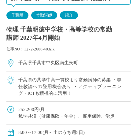
千葉県
常勤講師
紹介
物理 千葉明徳中学校・高等学校の常勤
講師 2027年4月開始
仕事NO：T272-2606-403rik
千葉県千葉市中央区南生実町
千葉県の共学中高一貫校より常勤講師の募集 ・専
任教諭への登用機会あり ・アクティブラーニン
グ・ICTも積極的に活用！
252,200円/月
私学共済（健康保険・年金）、雇用保険、労災
8:00～17:00(月～土のうち週5日)