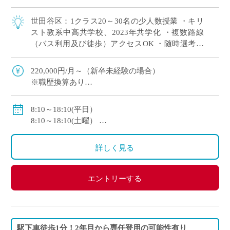
世田谷区：1クラス20～30名の少人数授業 ・キリ
スト教系中高共学校、2023年共学化 ・複数路線
（バス利用及び徒歩）アクセスOK ・随時選考で
自分のスケジュールに合わせて選考
220,000円/月～（新卒未経験の場合）
※職歴換算あり
※各種手当あり
私学共済加入
8:10～18:10(平日）
8:10～18:10(土曜）
休日:日曜・祝祭日・月曜から土曜の内1日
詳しく見る
エントリーする
駅下車徒歩1分！2年目から専任登用の可能性有り