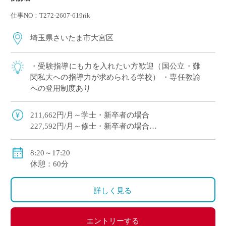
仕事NO：T272-2607-619rik
埼玉県さいたま市大宮区
・受験指導にも力を入れたい方歓迎（国公立・難
関私大への指導力が求められる学校） ・専任教諭
への登用制度あり
211,662円/月～学士・新卒者の場合
227,592円/月～修士・新卒者の場合
●通勤手当：実費支給（上限：50,000円）
8:20～17:20
●その他手当：扶養手当・職務手当・役職手当
休憩：60分
●賞与：学院規定による
●昇給：学院規定による
詳しく見る
●保険等：私学共済、労災保険、雇用保険
エントリーする