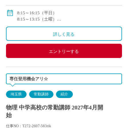
本),6,500 円(住居)】
賞与：あり（年2回・年間計5.78ヶ月分）
8:15～16:15（平日）
8:15～13:15（土曜）
<モデル月収>
※1年変形労働時間制を採用
246,100円/月～：大学卒2年目
詳しく見る
267,800円/月～：大学院（修士）卒2年目
エントリーする
専任登用機会アリ☆
埼玉県
常勤講師
紹介
物理 中学高校の常勤講師 2027年4月開
始
仕事NO：T272-2607-583rik