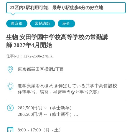
23区内3駅利用可能、最寄り駅徒歩6分の好立地
東京都
常勤講師
紹介
生物 安田学園中学校高等学校の常勤講
師 2027年4月開始
仕事NO：T272-2606-278rik
東京都墨田区横網2丁目
進学実績をめきめき伸ばしている共学中高併設校
住宅手当、講習・補習手当など手当充実♪
282,500円/月～（学士新卒）
286,500円/月～（修士新卒）
住宅手当・超過手当・講習補習手当有
賞与年2回（実績/年間5.2ヶ月+100,000円※新規採用者/
8:00～17:00（月～土）