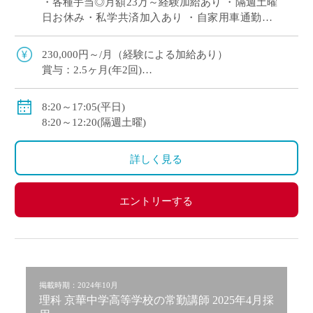
・各種手当◎月額23万～経験加給あり ・隔週土曜
日お休み・私学共済加入あり ・自家用車通勤OK
落ち着いた学習環境の中で、生徒一人ひとりの理
解を丁寧に支える常勤講師を募集 I […]
230,000円～/月（経験による加給あり）
賞与：2.5ヶ月(年2回)
副担任手当：2,000円
部活手当：2,000円～16,000円
8:20～17:05(平日)
住宅手当：（賃貸契約の場合）上限26,000円
8:20～12:20(隔週土曜)
昇給：年1回5,000円
詳しく見る
エントリーする
掲載時期：2024年10月
理科 京華中学高等学校の常勤講師 2025年4月採