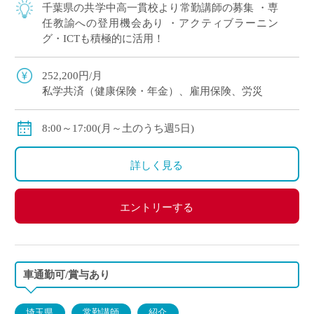
千葉県の共学中高一貫校より常勤講師の募集 ・専
任教諭への登用機会あり ・アクティブラーニン
グ・ICTも積極的に活用！
252,200円/月
私学共済（健康保険・年金）、雇用保険、労災
8:00～17:00(月～土のうち週5日)
詳しく見る
エントリーする
車通勤可/賞与あり
埼玉県
常勤講師
紹介