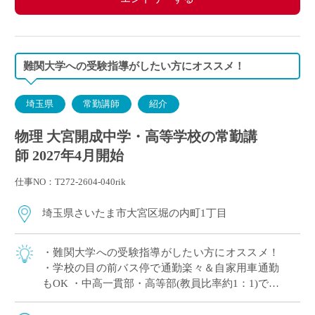
・交通費別途支給
難関大学への受験指導がしたい方にオススメ！
埼玉県
常勤講師
紹介
物理 大宮開成中学・高等学校の常勤講
師 2027年4月開始
仕事NO：T272-2604-040rik
埼玉県さいたま市大宮区堀の内町1丁目
・難関大学への受験指導がしたい方にオススメ！
・学校の目の前バス停で通勤楽々＆自家用車通勤
もOK ・中高一貫部・高等部(教員比率約1：1)でス
キルに合った教育が可能 ・生徒一人ひとりを大切
にした指導を展開