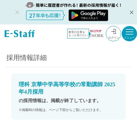
教員採用情
採用情報
05/27UP
教育の仕事を
EWORK
もっと知りたい
報のイー・
理科 京華中学高等学校の常勤講師 2025年4月採用
ログイン
スタッフ
TOP
採用情報詳細
理科 京華中学高等学校の常勤講師 2025
年4月採用
の採用情報は、掲載が終了しています。
※掲載時の情報は、ページ下部からご覧いただけます。