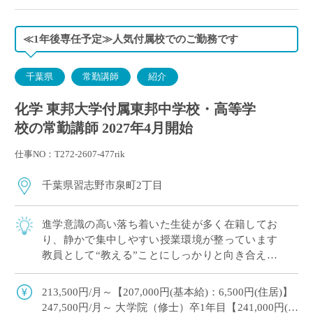
≪1年後専任予定≫人気付属校でのご勤務です
千葉県
常勤講師
紹介
化学 東邦大学付属東邦中学校・高等学
校の常勤講師 2027年4月開始
仕事NO：T272-2607-477rik
千葉県習志野市泉町2丁目
進学意識の高い落ち着いた生徒が多く在籍してお
り、静かで集中しやすい授業環境が整っています
教員として“教える”ことにしっかりと向き合える
職場です こんな方が勤務しています ・出産後、
育児をしながら教壇復帰された先生 ・副 […]
213,500円/月～【207,000円(基本給)：6,500円(住居)】
247,500円/月～ 大学院（修士）卒1年目【241,000円(基