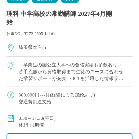
理科 中学高校の常勤講師 2027年4月開
始
仕事NO：T272-2605-141rik
埼玉県本庄市
・卒業生の国公立大学への合格実績も多数あり ・
苦手克服から資格取得まで生徒のニーズに合わせ
た学習サポートが充実 ・ICTを活用した情報収集
や分析、発表などを積極的に導入
300,000円～/月(経験による加給あり)
交通費別途支給
賞与年間2回
社会保険、労働保険、雇用保険
8:30～17:30(平日)
休憩：1時間
〈モデル年収〉
420万円（新卒・学部卒）、428万円（新卒・院卒）