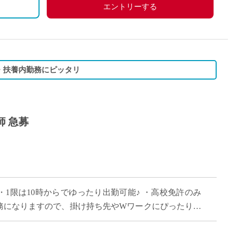
エントリーする
・扶養内勤務にピッタリ
師 急募
 ・1限は10時からでゆったり出勤可能♪ ・高校免許のみ
勤務になりますので、掛け持ち先やWワークにぴったりな
学校で、ピカピカな校舎で働きま […]