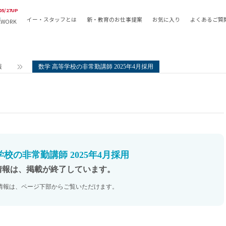
05/27UP
イー・スタッフとは
新・教育のお仕事提案
お気に入り
よくあるご質
EWORK
教員の採用
採用形態
採用
専任教諭
教育関
報
数学 高等学校の非常勤講師 2025年4月採用
常勤講師
教員か
非常勤講師
月額固
常勤職員
業務委
非常勤職員
自社採
アルバイト・パート
月額固
その他
月額固
学校の非常勤講師 2025年4月採用
正社員
駅徒歩
情報は、掲載が終了しています。
契約社員
駅徒歩
情報は、ページ下部からご覧いただけます。
英語力
資格を
AMの