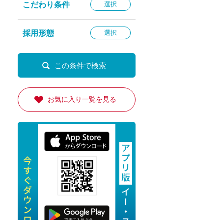
こだわり条件
選択
退勤
休
採用形態
選択
の転職応援
K
お気に入り一覧を見る
★採用
★採用
4月★採用
★採用
急募採用
公開求人