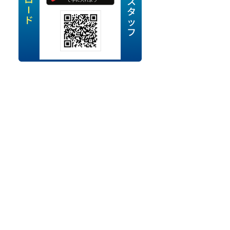
定派遣
OK
卒
ン・Uターン応援
経験を活かせる
ママ活躍中
・シニア活躍中
勤務可
時間以内
ク・副業
み