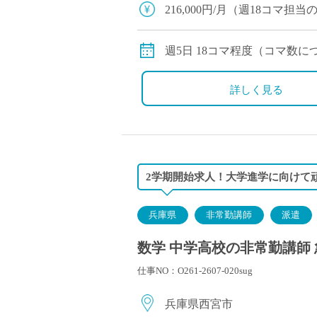
塾・予備校講師
216,000円/月（週18コマ
オンライン講師
交通費別途全額支給
幼稚園教諭・保育
週5日 18コマ程度（コマ数
日本語教師
添削・校正スタッ
詳しく見る
学校支援員
広報・宣伝
一般事務
経理・会計事務
2学期開始求人！大学進学に向けて
総務・人事事務
管理・運営
兵庫県
非常勤講師
派遣
営業職
数学 中学高校の非常勤講師 
こども支援スタッ
仕事NO：O261-2607-020sug
兵庫県西宮市