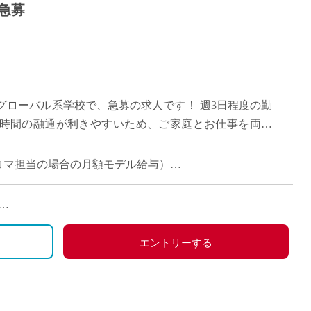
急募
グローバル系学校で、急募の求人です！ 週3日程度の勤
時間の融通が利きやすいため、ご家庭とお仕事を両立
アを活かして無理なく働きたい先生に最適の […]
週6～8コマ担当の場合の月額モデル給与）
２限以降スタート」「水曜は私用のため休み希望」など
エントリーする