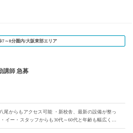
15時
土日祝
初めて
学生O
週6日
歩7～8分圏内/大阪東部エリア
週5日
週4日
週3日
勤講師 急募
3学期
1学期
新年度
2学期
即日★
八尾からもアクセス可能 ・新校舎、最新の設備が整っ
学校名
・イー・スタッフからも30代～60代と年齢も幅広く活
紹介
 ・探求型学習やSDGsへの取り組 […]