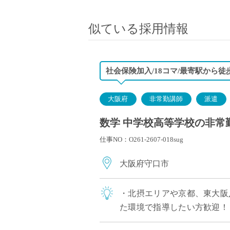
小学校教員
保健体育教員
似ている採用情報
音楽教員
美術教員
ICT支援員
社会保険加入/18コマ/最寄駅から徒
実習助手
司書
大阪府
非常勤講師
派遣
カウンセラー
数学 中学校高等学校の非常
部活動指導員
仕事NO：O261-2607-018sug
学童スタッフ
その他職種
大阪府守口市
学習支援
チューター
・北摂エリアや京都、東大阪
個別指導
た環境で指導したい方歓迎！ 
ALT/AET
躍中 ・高校免許のみで応募可能