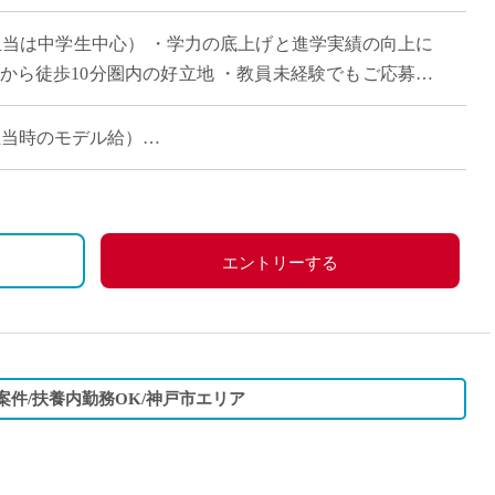
直雇用
担当は中学生中心） ・学力の底上げと進学実績の向上に
免許不
から徒歩10分圏内の好立地 ・教員未経験でもご応募可
る方はエントリーください。
コマ担当時のモデル給）
エントリーする
案件/扶養内勤務OK/神戸市エリア