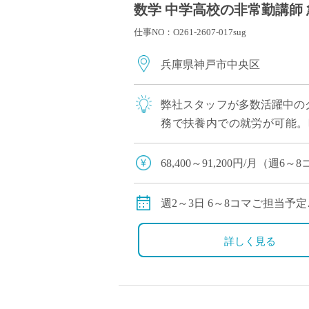
数学 中学高校の非常勤講師 
仕事NO：O261-2607-017sug
兵庫県神戸市中央区
弊社スタッフが多数活躍中の
務で扶養内での就労が可能。
したい方や、これまでのキャリ
68,400～91,200円/月（
交通費別途全額支給
週2～3日 6～8コマご担当予定
※時間割の相談OKです。「
詳しく見る