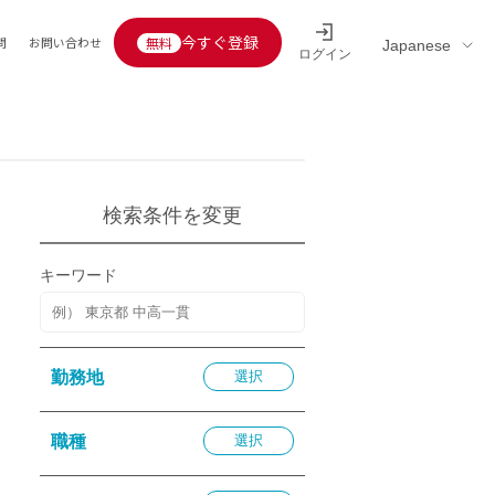
今すぐ登録
問
お問い合わせ
ログイン
Educators’ interview
採用情報一覧
区分
連企業
らの転職者活躍中
定給30万円以上
検索条件を変更
託
用情報
キーワード
定給25万円以上
定給20万円以上
10分以内
勤務地
選択
5分以内
を活かす
職種
選択
活かす
み