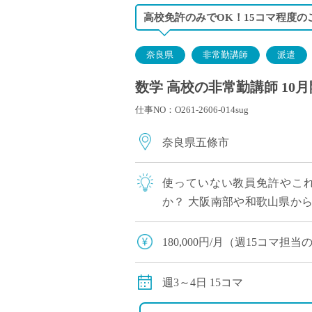
高校免許のみでOK！15コマ程度の
奈良県
非常勤講師
派遣
数学 高校の非常勤講師 10
仕事NO：O261-2606-014sug
奈良県五條市
使っていない教員免許やこ
か？ 大阪南部や和歌山県か
を募集しています。 勤務は週1
180,000円/月（週15コマ
交通費別途全額支給（車通勤
15コマ以上のご担当の場合
週3～4日 15コマ
す。