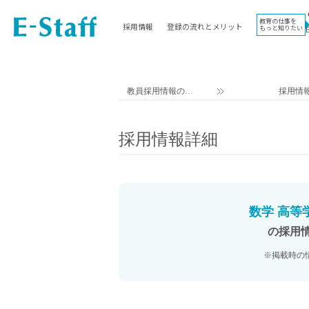
教育の仕事を
採用情報
登録の流れとメリット
もっと知りたい
EWORK TOP
コラム
地域
教科
関東
英語教員
教員採用情報のイ
採用情
東海
社会教員
ー・スタッフ TOP
近畿
理科教員
採用情報詳細
九州
数学教員
北海道
国語教員
沖縄県
その他教科教員
東北
学校事務
数学 高等
信越
情報教員
の採用
中国
家庭科教員
※掲載時の
四国
技術教員
北陸
養護教諭
講師（免許不問）