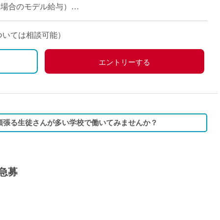
派遣
担当の場合のモデル給与）
紹介予
士
未経験
については相談可能）
新卒
フ
第二新
エントリーする
Iター
社会人
子育て
ミドル
頑張る生徒さんが多い学校で働いてみませんか？
扶養内
残業少
1日4
急募
フ
週1日
週2日
Wワー
夕方の