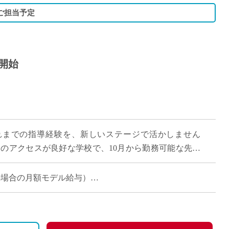
ご担当予定
月開始
れまでの指導経験を、新しいステージで活かしません
らのアクセスが良好な学校で、10月から勤務可能な先生
5コマの担当で、月収約18万円。プライベ […]
担当の場合の月額モデル給与）
の場合、社内規定に基づいてお支払い）
、社会保険（健康保険・厚生年金・雇用保険）加入になりま