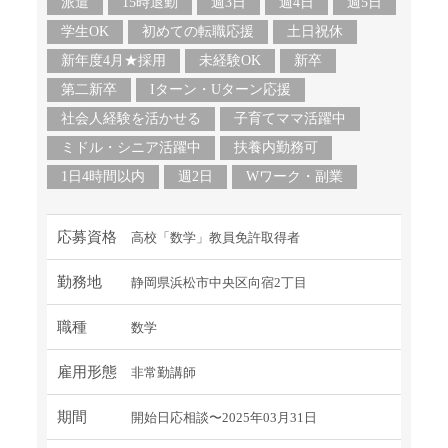
派遣
15時退勤
週3日
週4日
週5日
学生OK
初めての転職応援
土日祝休
新年度4月★採用
未経験OK
新卒
第二新卒
Iターン・Uターン応援
社会人経験を活かせる
子育てママ活躍中
ミドル・シニア活躍中
扶養内勤務可
1日4時間以内
週2日
Wワーク・副業
応募資格
高校「数学」教員免許取得者
勤務地
静岡県浜松市中央区向宿2丁目
職種
数学
雇用形態
非常勤講師
期間
開始日応相談〜2025年03月31日