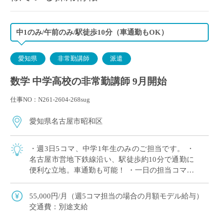
中1のみ/午前のみ/駅徒歩10分（車通勤もOK）
愛知県
非常勤講師
派遣
数学 中学高校の非常勤講師 9月開始
仕事NO：N261-2604-268sug
愛知県名古屋市昭和区
・週3日5コマ、中学1年生のみのご担当です。 ・
名古屋市営地下鉄線沿い、駅徒歩約10分で通勤に
便利な立地。車通勤も可能！ ・一日の担当コマ数
が少なく、余裕をもった授業準備が可能。 ・午前
のみで完結の時間割なので兼務や副業 […]
55,000円/月（週5コマ担当の場合の月額モデル給与）
交通費：別途支給