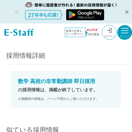
教員採用情
採用情報
05/27UP
教育の仕事を
EWORK
もっと知りたい
報のイー・
数学 高校の非常勤講師 即日採用
ログイン
スタッフ
TOP
採用情報詳細
数学 高校の非常勤講師 即日採用
の採用情報は、掲載が終了しています。
※掲載時の情報は、ページ下部からご覧いただけます。
似ている採用情報