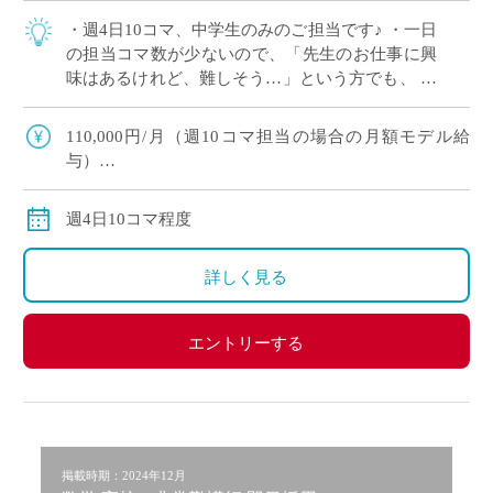
・週4日10コマ、中学生のみのご担当です♪ ・一日
の担当コマ数が少ないので、「先生のお仕事に興
味はあるけれど、難しそう…」という方でも、
余裕をもって準備を進められます。 ・名古屋市営
地下鉄線沿い、駅からは徒歩約10分 […]
110,000円/月（週10コマ担当の場合の月額モデル給
与）
交通費：別途支給
週4日10コマ程度
詳しく見る
エントリーする
掲載時期：2024年12月