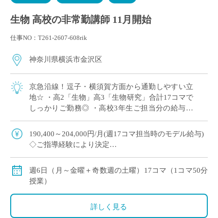
生物 高校の非常勤講師 11月開始
仕事NO：T261-2607-608rik
神奈川県横浜市金沢区
京急沿線！逗子・横須賀方面から通勤しやすい立
地☆ ・高2「生物」高3「生物研究」合計17コマで
しっかりご勤務◎ ・高校3年生ご担当分の給与も
年度末まで保証で安心♪ ・共通教材あり！授業準
備もスムーズです！
190,400～204,000円/月(週17コマ担当時のモデル給与)
◇ご指導経験により決定
◇交通費別途支給
週6日（月～金曜＋奇数週の土曜）17コマ（1コマ50分
授業）
詳しく見る