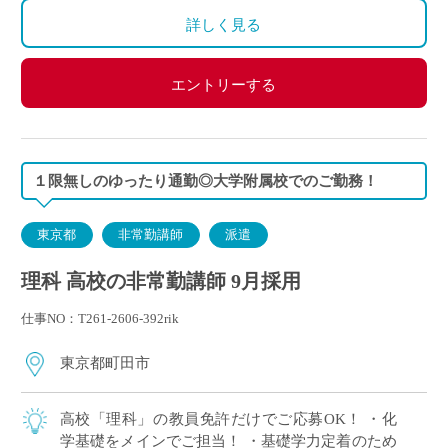
交通費別途全額支給
詳しく見る
エントリーする
１限無しのゆったり通勤◎大学附属校でのご勤務！
東京都
非常勤講師
派遣
理科 高校の非常勤講師 9月採用
仕事NO：T261-2606-392rik
東京都町田市
高校「理科」の教員免許だけでご応募OK！ ・化
学基礎をメインでご担当！ ・基礎学力定着のため