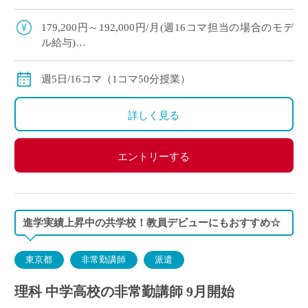
め◎ ・複数駅から徒歩圏内！横浜方面からの通勤
も便利です♪
179,200円～192,000円/月(週16コマ担当の場合のモデ
ル給与)
◇ご経験年数により決定
◇交通費別途支給
週5日/16コマ（1コマ50分授業）
詳しく見る
エントリーする
進学実績上昇中の共学校！教員デビューにもおすすめ☆
東京都
非常勤講師
派遣
理科 中学高校の非常勤講師 9月開始