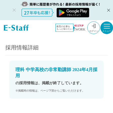
教員採用情
採用情報
05/27UP
教育の仕事を
EWORK
もっと知りたい
報のイー・
理科 中学高校の非常勤講師 2024年4月採用
ログイン
スタッフ
TOP
採用情報詳細
理科 中学高校の非常勤講師 2024年4月採
用
の採用情報は、掲載が終了しています。
※掲載時の情報は、ページ下部からご覧いただけます。