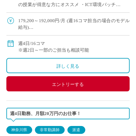
の授業が得意な方にオススメ ・ICT環境バッチリ
◎ ・生徒は1人1台タブレット所持、教室内プロジ
ェクター有
179,200～192,000円/月 (週16コマ担当の場合のモデル
給与)
◇ご経験年数により決定
◇交通費別途支給
週4日/16コマ
※週2日～一部のご担当も相談可能
詳しく見る
エントリーする
週4日勤務、月額20万円のお仕事！
神奈川県
非常勤講師
派遣