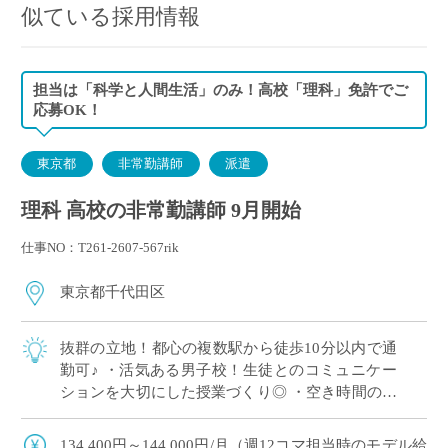
似ている採用情報
担当は「科学と人間生活」のみ！高校「理科」免許でご
応募OK！
東京都
非常勤講師
派遣
理科 高校の非常勤講師 9月開始
仕事NO：T261-2607-567rik
東京都千代田区
抜群の立地！都心の複数駅から徒歩10分以内で通
勤可♪ ・活気ある男子校！生徒とのコミュニケー
ションを大切にした授業づくり◎ ・空き時間の少
ない、まとまった時間割☆ ・高校指導が初めての
方も歓迎◎
134,400円～144,000円/月（週12コマ担当時のモデル給