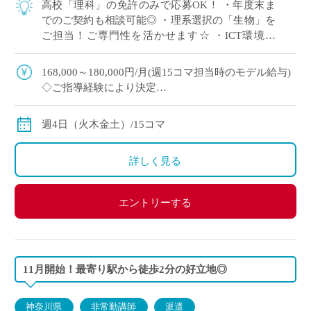
高校「理科」の免許のみで応募OK！ ・年度末ま
でのご契約も相談可能◎ ・理系選択の「生物」を
ご担当！ご専門性を活かせます☆ ・ICT環境充
実！全教室に電子黒板を完備！
168,000～180,000円/月(週15コマ担当時のモデル給与)
◇ご指導経験により決定
◇交通費別途支給
週4日（火木金土）/15コマ
詳しく見る
エントリーする
11月開始！最寄り駅から徒歩2分の好立地◎
神奈川県
非常勤講師
派遣