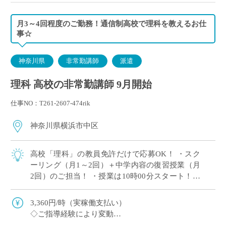
月3～4回程度のご勤務！通信制高校で理科を教えるお仕
事☆
神奈川県
非常勤講師
派遣
理科 高校の非常勤講師 9月開始
仕事NO：T261-2607-474rik
神奈川県横浜市中区
高校「理科」の教員免許だけで応募OK！ ・スク
ーリング（月1～2回）＋中学内容の復習授業（月
2回）のご担当！ ・授業は10時00分スタート！朝
はゆとりを持ってご通勤♪ ・教育業界の仕事に挑
戦してみたい方歓迎！ ・毎週決ま […]
3,360円/時（実稼働支払い）
◇ご指導経験により変動
◇交通費別途支給