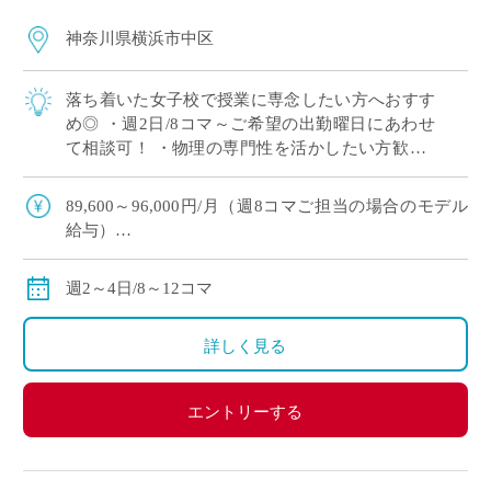
神奈川県横浜市中区
落ち着いた女子校で授業に専念したい方へおすす
め◎ ・週2日/8コマ～ご希望の出勤曜日にあわせ
て相談可！ ・物理の専門性を活かしたい方歓迎♪
・10月開始！ゆとりを持ってご準備いただけま
す！
89,600～96,000円/月（週8コマご担当の場合のモデル
給与）
134,400～144,000円/月（週12コマご担当の場合のモデ
ル給与）
週2～4日/8～12コマ
◇ご担当コマ数、ご指導経験により決定
◇交通費別途全額支給
詳しく見る
エントリーする