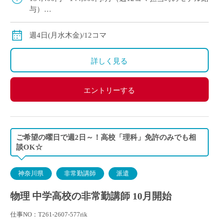
与）
◇ご経験年数により
◇交通費別途支給
週4日(月水木金)/12コマ
詳しく見る
エントリーする
ご希望の曜日で週2日～！高校「理科」免許のみでも相
談OK☆
神奈川県
非常勤講師
派遣
物理 中学高校の非常勤講師 10月開始
仕事NO：T261-2607-577rik