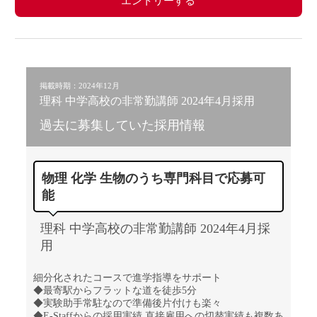
エントリーする
掲載時期：2024年12月
理科 中学高校の非常勤講師 2024年4月採用
過去に募集していた採用情報
物理 化学 生物のうち専門科目で応募可
能
理科 中学高校の非常勤講師 2024年4月採
用
細分化されたコースで進学指導をサポート
◆最寄駅からフラットな道を徒歩5分
◆実験助手常駐なので準備後片付けも楽々
◆E-Staffからの採用実績 直接雇用への切替実績も複数あ