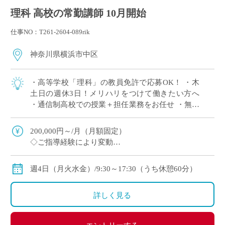
理科 高校の常勤講師 10月開始
仕事NO：T261-2604-089rik
神奈川県横浜市中区
・高等学校「理科」の教員免許で応募OK！ ・木
土日の週休3日！メリハリをつけて働きたい方へ
・通信制高校での授業＋担任業務をお任せ ・無学
年制の少人数クラスをご担当 ・勉強が苦手な生徒
に寄り添いたい方へオススメ
200,000円～/月（月額固定）
◇ご指導経験により変動
◇交通費別途支給
週4日（月火水金）/9:30～17:30（うち休憩60分）
詳しく見る