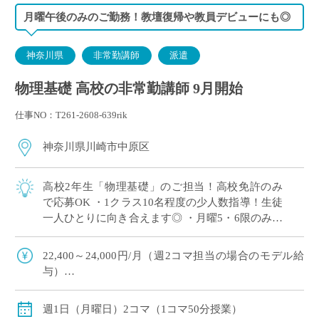
月曜午後のみのご勤務！教壇復帰や教員デビューにも◎
神奈川県
非常勤講師
派遣
物理基礎 高校の非常勤講師 9月開始
仕事NO：T261-2608-639rik
神奈川県川崎市中原区
高校2年生「物理基礎」のご担当！高校免許のみ
で応募OK ・1クラス10名程度の少人数指導！生徒
一人ひとりに向き合えます◎ ・月曜5・6限のみ！
兼務や副業との両立にもおすすめ♪ ・授業づくり
やテスト作成ではご自身のアイデア […]
22,400～24,000円/月（週2コマ担当の場合のモデル給
与）
◇2月までは月額固定、3月のみ実稼働支払い
◇ご経験年数により決定
週1日（月曜日）2コマ（1コマ50分授業）
◇交通費全額支給