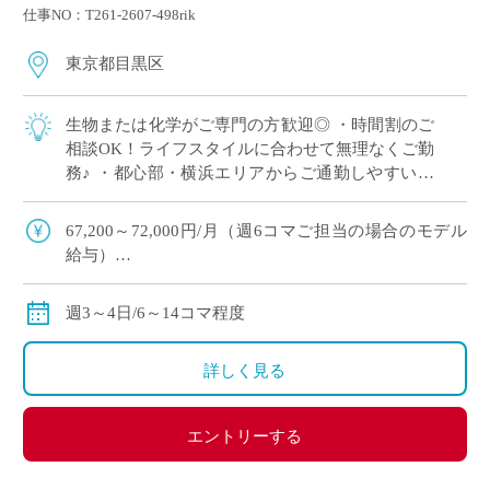
仕事NO：T261-2607-498rik
東京都目黒区
生物または化学がご専門の方歓迎◎ ・時間割のご
相談OK！ライフスタイルに合わせて無理なくご勤
務♪ ・都心部・横浜エリアからご通勤しやすい好
立地 ・未経験歓迎！学校現場で経験を積みたい方
にもおすすめ◎
67,200～72,000円/月（週6コマご担当の場合のモデル
給与）
156,800～168,000円/月（週14コマご担当の場合のモデ
ル給与）
週3～4日/6～14コマ程度
◇ご勤務経験に基づいて決定、月額固定
◇交通費別途支給
詳しく見る
エントリーする