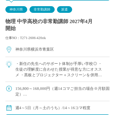
神奈川県
非常勤講師
派遣
物理 中学高校の非常勤講師 2027年4月
開始
仕事NO：T271-2606-420rik
神奈川県横浜市青葉区
・新任の先生へのサポート体制が手厚い学校◎ ・
生徒の理解度に合わせた授業が得意な方にオスス
メ ・黒板とプロジェクター＋スクリーンを併用し
た授業スタイル ・E-Staffからも多くの先生がご勤
務中！ ＜こんな方からのご応募 […]
156,800～168,000円（週14コマご担当の場合※月額固
定）
179,200～192,000円（週16コマご担当の場合※月額固
定）
週4～5日（月～土のうち）/14～16コマ程度
ご指導経験により決定