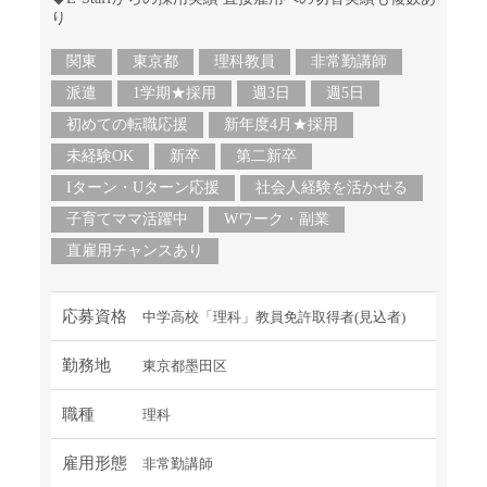
り
関東
東京都
理科教員
非常勤講師
派遣
1学期★採用
週3日
週5日
初めての転職応援
新年度4月★採用
未経験OK
新卒
第二新卒
Iターン・Uターン応援
社会人経験を活かせる
子育てママ活躍中
Wワーク・副業
直雇用チャンスあり
応募資格
中学高校「理科」教員免許取得者(見込者)
勤務地
東京都墨田区
職種
理科
雇用形態
非常勤講師