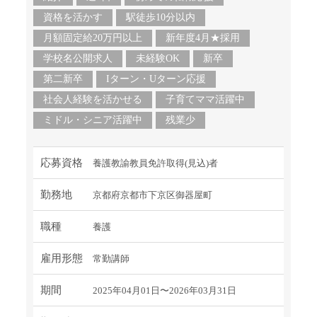
資格を活かす
駅徒歩10分以内
月額固定給20万円以上
新年度4月★採用
学校名公開求人
未経験OK
新卒
第二新卒
Iターン・Uターン応援
社会人経験を活かせる
子育てママ活躍中
ミドル・シニア活躍中
残業少
応募資格
養護教諭教員免許取得(見込)者
勤務地
京都府京都市下京区御器屋町
職種
養護
雇用形態
常勤講師
期間
2025年04月01日〜2026年03月31日