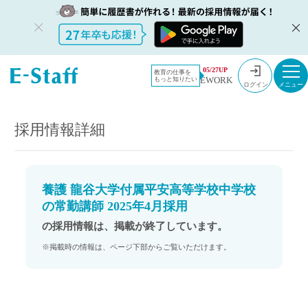
教員採用情
採用情報
05/27UP
教育の仕事を
EWORK
もっと知りたい
報のイー・
養護 龍谷大学付属平安高等学校中学校の常勤講師 2025年4月採用
ログイン
スタッフ
TOP
採用情報詳細
養護 龍谷大学付属平安高等学校中学校
の常勤講師 2025年4月採用
の採用情報は、掲載が終了しています。
※掲載時の情報は、ページ下部からご覧いただけます。