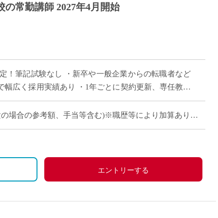
の常勤講師 2027年4月開始
目
決定！筆記試験なし ・新卒や一般企業からの転職者など
で幅広く採用実績あり ・1年ごとに契約更新、専任教諭
会で活躍する運動部を多数擁しながら […]
卒・未経験の場合の参考額、手当等含む)※職歴等により加算あり
660万円
)：約860万円
、祝日、その他学校が定める日
)：約940万円
エントリーする
分＋30万円)
、労災保険