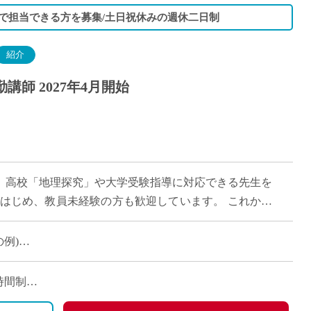
まで担当できる方を募集/土日祝休みの週休二日制
紹介
師 2027年4月開始
す。高校「地理探究」や大学受験指導に対応できる先生を
をはじめ、教員未経験の方も歓迎しています。 これから
方にも適した […]
の例)
有
働時間制
日曜日)、祝日、その他学校の定める休日