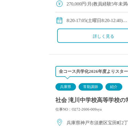
塾・予備校講師
270,000円/月(教員経験5年未
オンライン講師
・教員経験5～10年未満：310,0
幼稚園教諭・保育
・教員経験10年以上：350,000
8:20-17:05(土曜日8:20-12:40)
日本語教師
◇手当：各種有
※1年単位の変形労働時間制
添削・校正スタッ
◇賞与：有
◇休日：週休二日制(平日1日
詳しく見る
学校支援員
◇保険：私学共済、雇用保険
広報・宣伝
一般事務
経理・会計事務
全コース共学化2026年度よりスター
総務・人事事務
管理・運営
兵庫県
常勤講師
紹介
営業職
社会 滝川中学校高等学校の常
こども支援スタッ
仕事NO：O272-2606-009sya
兵庫県神戸市須磨区宝田町2