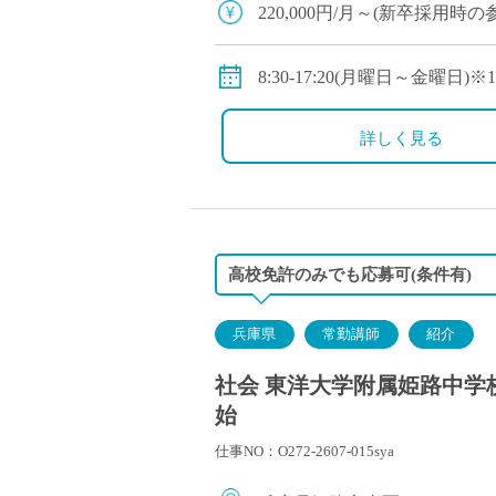
220,000円/月～(新卒採用
◇手当：各種有
◇賞与：有
8:30-17:20(月曜日～金曜
◇保険：私学共済、雇用保険
◇休日：年間120日程度
・土曜日、日曜日、祝日、そ
詳しく見る
高校免許のみでも応募可(条件有)
兵庫県
常勤講師
紹介
社会 東洋大学附属姫路中学校
始
仕事NO：O272-2607-015sya