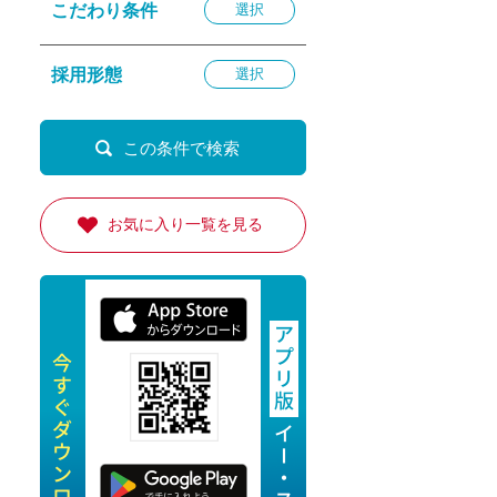
こだわり条件
選択
退勤
休
採用形態
選択
の転職応援
K
お気に入り一覧を見る
★採用
★採用
4月★採用
★採用
急募採用
公開求人