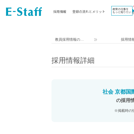
教育の仕事を
採用情報
登録の流れとメリット
もっと知りたい
EWORK TOP
コラム
地域
教科
関東
英語教員
教員採用情報のイ
採用情
東海
社会教員
ー・スタッフ TOP
近畿
理科教員
採用情報詳細
九州
数学教員
北海道
国語教員
沖縄県
その他教科教員
東北
学校事務
社会 京都国
信越
情報教員
の採用
中国
家庭科教員
※掲載時の
四国
技術教員
北陸
養護教諭
講師（免許不問）