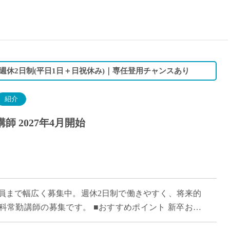
15時
土日祝
初めて
学生O
週6日
休2日制(平日1日＋日祝休み)｜専任登用チャンスあり
週5日
週4日
紹介
週3日
 2027年4月開始
3学期
1学期
新年度
2学期
即日★
員まで幅広く募集中。週休2日制で働きやすく、将来的
学校名
科常勤講師の募集です。 ■おすすめポイント 新卒およ
紹介
育への意欲を重視した採用です。 平日1 […]