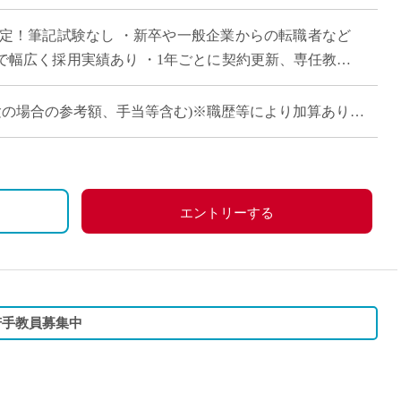
直雇用
決定！筆記試験なし ・新卒や一般企業からの転職者など
免許不
で幅広く採用実績あり ・1年ごとに契約更新、専任教諭
100年を超える神戸市内の伝統校
卒・未経験の場合の参考額、手当等含む)※職歴等により加算あり
660万円
)：約860万円
、祝日、その他学校が定める日
)：約940万円
エントリーする
分＋30万円)
、労災保険
若手教員募集中