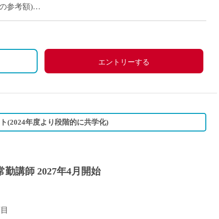
派遣
満の参考額)
紹介予
00円/月
士
未経験
円/月
新卒
フ
第二新
＋日曜日・祝日)、その他学校の定める休日
エントリーする
Iター
、労災保険
社会人
子育て
ミドル
ト(2024年度より段階的に共学化)
扶養内
残業少
1日4
勤講師 2027年4月開始
フ
週1日
週2日
Wワー
丁目
夕方の