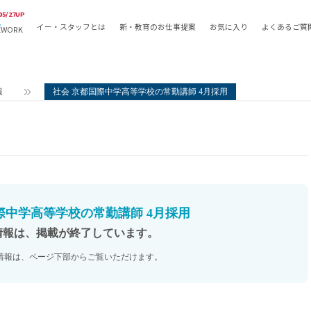
05/27UP
イー・スタッフとは
新・教育のお仕事提案
お気に入り
よくあるご質
EWORK
教員の採用
採用形態
採用
専任教諭
教育関
報
社会 京都国際中学高等学校の常勤講師 4月採用
常勤講師
教員か
非常勤講師
月額固
常勤職員
業務委
非常勤職員
自社採
アルバイト・パート
月額固
その他
月額固
際中学高等学校の常勤講師 4月採用
正社員
駅徒歩
情報は、掲載が終了しています。
契約社員
駅徒歩
情報は、ページ下部からご覧いただけます。
英語力
資格を
AMの