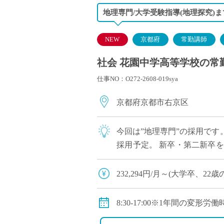
地理専門/大学受験指導(地理探究)
NEW
京都府
常勤講師
社会 花園中学高等学校の常勤講
仕事NO：O272-2608-019sya
京都府京都市右京区
今回は”地理専門”の採用で
採用予定。 新卒・第二新卒
教員としてキャリアを築きたい
232,294円/月～(大学卒、22歳
※その他、経歴等による換算
◇手当：通勤手当、残業手当
8:30-17:00※1年間の変形労
◇賞与：有
◇休日：週休二日制(土曜日、