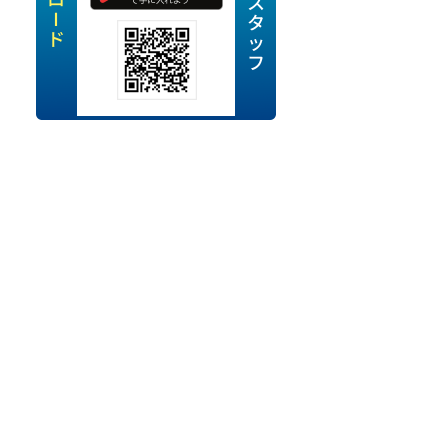
定派遣
OK
卒
ン・Uターン応援
経験を活かせる
ママ活躍中
・シニア活躍中
勤務可
時間以内
ク・副業
み