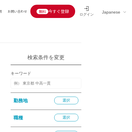
今すぐ登録
問
お問い合わせ
ログイン
Educators’ interview
採用情報一覧
区分
連企業
らの転職者活躍中
定給30万円以上
検索条件を変更
託
用情報
キーワード
定給25万円以上
定給20万円以上
10分以内
勤務地
選択
5分以内
を活かす
職種
選択
活かす
み