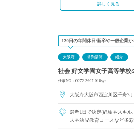
◇保険：私学共済、雇用保険
詳しく見る
120日の年間休日/新卒や一般企業
大阪府
常勤講師
紹介
社会 好文学園女子高等学校の
仕事NO：O272-2607-018sya
大阪府大阪市西淀川区千舟3
選考1日で決定(経験やスキル
スや幼児教育コースなど多彩
大、専門学校に進学しています