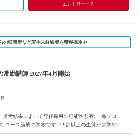
、労災保険
エントリーする
からの転職者など若手未経験者を積極採用中
常勤講師 2027年4月開始
丁目
、選考結果によって専任採用の可能性も有) ・進学コー
なコース編成の学校です ・9割以上の生徒が大学や短
 ・新卒や社会人からのキャリアチェン […]