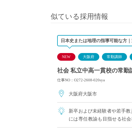
小学校教員
保健体育教員
似ている採用情報
音楽教員
美術教員
ICT支援員
日本史または地理の指導可能な方｜週
実習助手
司書
NEW
大阪府
常勤講師
カウンセラー
社会 私立中高一貫校の常勤講師
部活動指導員
仕事NO：O272-2608-020sya
学童スタッフ
その他職種
大阪府大阪市
学習支援
チューター
新卒および未経験者や若手教
個別指導
には専任教諭も目指せる社会
ALT/AET
び未経験者や若手教員歓迎。教