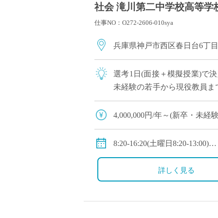
社会 滝川第二中学校高等学校
仕事NO：O272-2606-010sya
兵庫県神戸市西区春日台6丁
選考1日(面接＋模擬授業)で
未経験の若手から現役教員ま
への登用チャンスあり 全国大
4,000,000円/年～(新
◇年収モデル(参考)
・30歳(教諭・配偶者あり)：約
8:20-16:20(土曜日8:20-13:00)
・40歳(教諭・配偶者及び子２人
◇休日：第二土曜日、日曜日
・50歳(教諭・配偶者及び子２人
詳しく見る
◇手当：各種手当有
◇賞与：有(過去実績3.55ヶ月
◇保険：私学共済、雇用保険