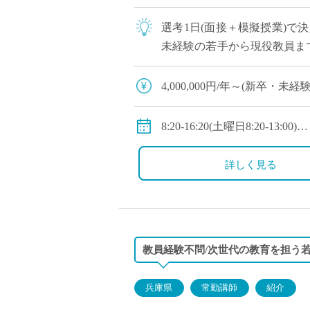
選考1日(面接＋模擬授業)で
未経験の若手から現役教員ま
への登用チャンスあり ・創立
4,000,000円/年～(新
◇年収モデル(参考)
・30歳(教諭・配偶者あり)：約
8:20-16:20(土曜日8:20-13:00)
・40歳(教諭・配偶者及び子２人
◇休日：第二土曜日、日曜日
・50歳(教諭・配偶者及び子２人
詳しく見る
◇手当：各種手当有
◇賞与：有(過去実績3.55ヶ月
◇保険：私学共済、雇用保険
教員経験不問/次世代の教育を担う
兵庫県
常勤講師
紹介