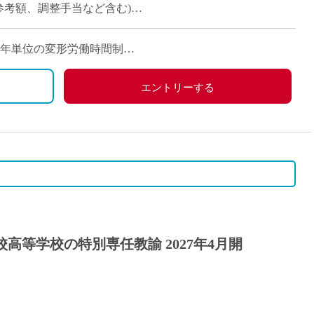
時の参考額、調整手当など含む)
日)※1年単位の変形労働時間制
、労災保険
の他学校スケジュールによる
エントリーする
高等学校の特別専任教諭 2027年4月開