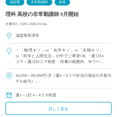
滋賀県
非常勤講師
派遣
理科 高校の非常勤講師 9月開始
仕事NO：O261-2606-012rik
滋賀県草津市
・「物理キソ」or「化学キソ」or「生物キソ」
or「科学と人間生活」の中でご希望OK ・週1日4
コマ～週2日8コマ程度 ・扶養の範囲内、Ｗワーク
（副業・兼業）OK ・滋賀県草津市エリアの私立
高等学校にて、理科の非常勤講師 […]
44,000～88,000円/月（週4～8コマ担当の場合の月額モ
デル給与）
※ご勤務スタート時期によって、初月の給与は日割計
算になります。
週1～2日 4～8コマ程度
交通費：別途全額支給
※車通勤の場合、弊社規定による支給になります。
詳しく見る