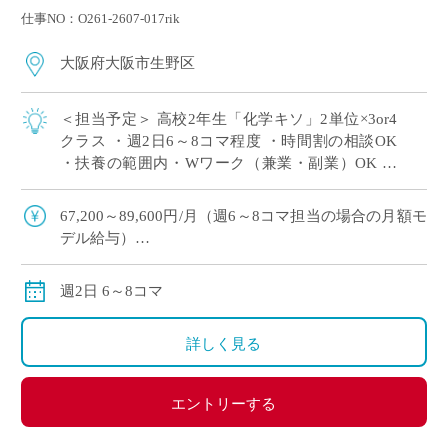
仕事NO：O261-2607-017rik
大阪府大阪市生野区
＜担当予定＞ 高校2年生「化学キソ」2単位×3or4
クラス ・週2日6～8コマ程度 ・時間割の相談OK
・扶養の範囲内・Wワーク（兼業・副業）OK ・
大阪市内エリアの私立高校にて、理科の非常勤講
師で勤務いただける方を募集 […]
67,200～89,600円/月（週6～8コマ担当の場合の月額モ
デル給与）
交通費:別途支給
※月の途中からご勤務開始の場合は、日割計算になり
週2日 6～8コマ
ます。
詳しく見る
エントリーする