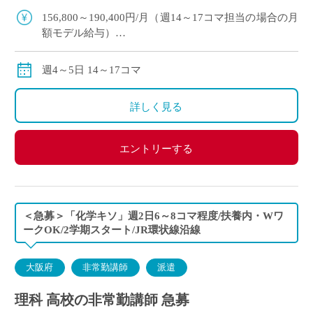
科の非常勤講師で勤務 […]
156,800～190,400円/月（週14～17コマ担当の場合の月
額モデル給与）
交通費:別途支給
※月の途中からご勤務開始の場合は、日割計算になり
週4～5日 14～17コマ
ます。
詳しく見る
エントリーする
＜急募＞「化学キソ」週2日6～8コマ程度/扶養内・Wワ
ークOK/2学期スタート/JR環状線沿線
大阪府
非常勤講師
派遣
理科 高校の非常勤講師 急募