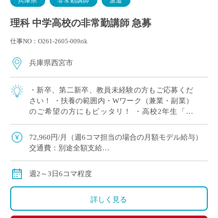
兵庫県
非常勤講師
派遣
理科 中学高校の非常勤講師 急募
仕事NO：O261-2605-009rik
兵庫県西宮市
・新卒、第二新卒、教員未経験の方もご応募くだ
さい！ ・扶養の範囲内・Wワーク（兼業・副業）
のご希望の方にもピッタリ！ ・高校2年生「物
理」3単位×2クラス 担当予定！ ※週2日相談可 ・2
学期スタート ・兵庫県西宮市エリ […]
72,960円/月（週6コマ担当の場合の月額モデル給与）
交通費：別途全額支給
※ただし、月の途中からご勤務開始の場合は、日割計
算になります
週2～3日6コマ程度
詳しく見る