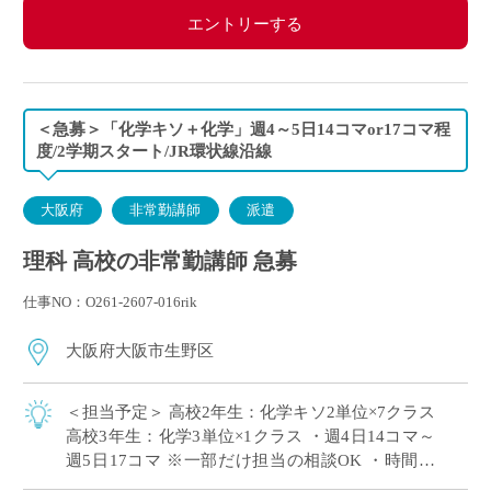
エントリーする
＜急募＞「化学キソ＋化学」週4～5日14コマor17コマ程
度/2学期スタート/JR環状線沿線
大阪府
非常勤講師
派遣
理科 高校の非常勤講師 急募
仕事NO：O261-2607-016rik
大阪府大阪市生野区
＜担当予定＞ 高校2年生：化学キソ2単位×7クラス
高校3年生：化学3単位×1クラス ・週4日14コマ～
週5日17コマ ※一部だけ担当の相談OK ・時間割
の相談OK ・大阪市内エリアの私立高校にて、理