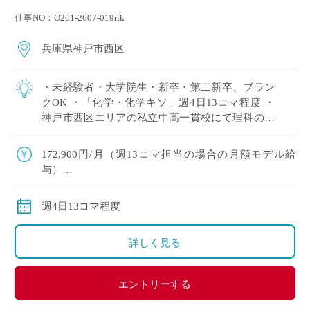
仕事NO：O261-2607-019rik
兵庫県神戸市西区
・未経験者・大学院生・新卒・第二新卒、ブラン
クOK ・「化学・化学キソ」週4日13コマ程度 ・
神戸市西区エリアの私立中高一貫校にて理科の非
常勤講師で勤務いただける方を募集します。 ※高
校免許のみOK
172,900円/月（週13コマ担当の場合の月額モデル給
与）
交通費：別途全額支給
週4日13コマ程度
詳しく見る
エントリーする