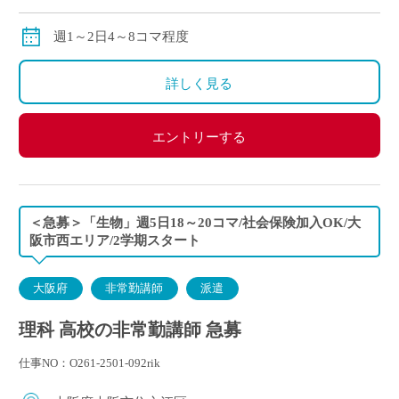
交通費：別途全額支給
※ご勤務スタート時期によって、初月の給与は日割計
週1～2日4～8コマ程度
算になります。
詳しく見る
エントリーする
＜急募＞「生物」週5日18～20コマ/社会保険加入OK/大
阪市西エリア/2学期スタート
大阪府
非常勤講師
派遣
理科 高校の非常勤講師 急募
仕事NO：O261-2501-092rik