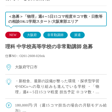
＜急募＞「物理」週4～5日15コマ程度※コマ数・日数等
の相談OK/2学期スタート/大阪東部エリア
NEW
大阪府
非常勤講師
派遣
理科 中学校高等学校の非常勤講師 急募
仕事NO：O261-2608-020rik
大阪府守口市
・新校舎、最新の設備が整った環境 ・探求型学習
やSDGsへの取り組みも進んでいる学校 ・「物
理」週4～5日15コマ程度 担当予定 ※コマ数・日
数等の相談OK ・大阪府東エリアの私立中高一貫
校にて、理科の非常勤講師で勤務い […]
180,000円/月（週15コマ担当の場合の月額モデル給
与）