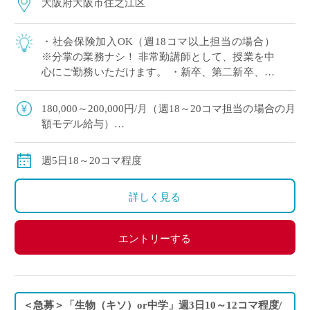
大阪府大阪市住之江区
・社会保険加入OK（週18コマ以上担当の場合）
※分掌の業務ナシ！ 非常勤講師として、授業を中
心にご勤務いただけます。 ・新卒、第二新卒、ブ
ランクのある方OK ・「生物」週5日18～20コマ程
度 担当予定 ・2学期スター […]
180,000～200,000円/月（週18～20コマ担当の場合の月
額モデル給与）
交通費：別途全額支給
※週18コマ以上担当の場合、社会保険加入
週5日18～20コマ程度
※ご勤務スタート時期によって、初月の給与は日割計
算になります。
詳しく見る
エントリーする
＜急募＞「生物（キソ）or中学」週3日10～12コマ程度/