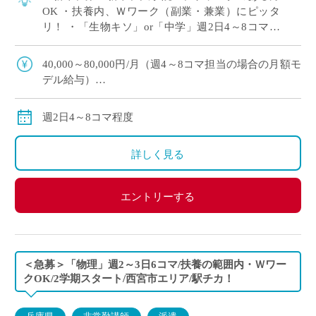
OK ・扶養内、Ｗワーク（副業・兼業）にピッタ
リ！ ・「生物キソ」or「中学」週2日4～8コマ程
度 担当予定 ・大阪市内の中高一貫校にて、理科
の非常勤講師で勤務いただける方を募 […]
40,000～80,000円/月（週4～8コマ担当の場合の月額モ
デル給与）
交通費：別途全額支給
※ご勤務スタート時期によって、初月の給与は日割計
週2日4～8コマ程度
算になります。
詳しく見る
エントリーする
＜急募＞「物理」週2～3日6コマ/扶養の範囲内・Ｗワー
クOK/2学期スタート/西宮市エリア/駅チカ！