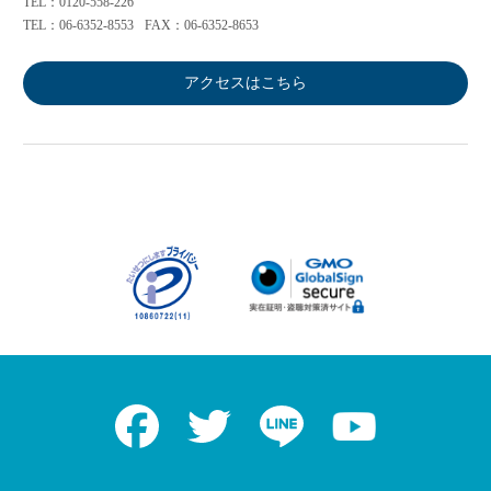
TEL：0120-558-226
TEL：06-6352-8553
FAX：06-6352-8653
アクセスはこちら
Facebook
Twitter
LINE
Youtube