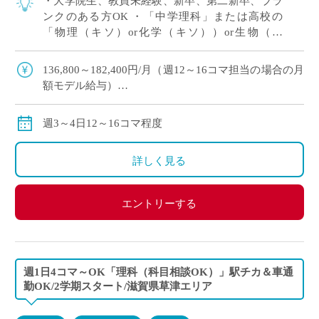
・大学院生、教員未経験、新卒、第二新卒、ブラ
ンクのある方OK ・「中学理科」または高校の
「物理（キソ）or化学（キソ））or生物（キ
ソ）」の中でご希望をおっしゃってください！ 、
週3～4日12～16コマ程度の中で相談OK […]
136,800～182,400円/月（週12～16コマ担当の場合の月
額モデル給与）
交通費：別途全額支給
※ご勤務スタート時期によって、初月の給与は日割計
週3～4日12～16コマ程度
算になります。
詳しく見る
エントリーする
週1日4コマ～OK「理科（科目相談OK）」駅チカ＆車通
勤OK/2学期スタート/滋賀県草津エリア