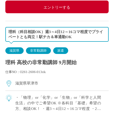
エントリーする
理科（科目相談OK）週3～4日12～16コマ程度でプライ
ベートとも両立！駅チカ＆車通勤OK
滋賀県
非常勤講師
派遣
理科 高校の非常勤講師 9月開始
仕事NO：O261-2606-013rik
滋賀県草津市
・「物理」or「化学」or「生物」or「科学と人間
生活」の中でご希望OK ※各科目「基礎」希望の
方、相談OK！ ・週3～4日12～16コマ程度 ・2学