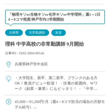
「物理キソor生物キソor化学キソor中学理科」週1～2日
4～8コマ程度/神戸市内/2学期開始
兵庫県
非常勤講師
派遣
理科 中学高校の非常勤講師 9月開始
仕事NO：O261-2604-001rik
兵庫県神戸市中央区
・大学院生、新卒、第二新卒、ブランクのある方
OK！教員デビュー歓迎！ ・扶養の範囲内、Wワ
ーク（副業・兼業）にもピッタリ！ ・「中学理
科」または高校の「物理キソor化学キソor生物キ
ソ」のいずれか1科目が担当できればOK […]
45,600～91,200円/月（週4～8コマ担当の場合の月額モ
デル給与）