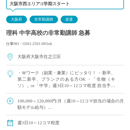
大阪市西エリア/2学期スタート
大阪府
非常勤講師
派遣
理科 中学高校の非常勤講師 急募
仕事NO：O261-2501-093rik
大阪府大阪市住之江区
・Ｗワーク（副業・兼業）にピッタリ！ ・新卒、
第二新卒、ブランクのある方OK ・「生物（キ
ソ）」or「中学」週3日10～12コマ程度 担当予定
※ご希望のコマ数・日数・曜日等ございました
ら、調整OK！ ※扶養内希望の相談 […]
100,000～120,000円/月（週10～12コマ担当の場合の月
額モデル給与）
交通費：別途全額支給
※ご勤務スタート時期によって、初月の給与は日割計
週3日10～12コマ程度
算になります。