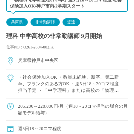
保険加入OK/神戸市内/2学期スタート
兵庫県
非常勤講師
派遣
理科 中学高校の非常勤講師 9月開始
仕事NO：O261-2604-002rik
兵庫県神戸市中央区
・社会保険加入OK ・教員未経験、新卒、第二新
卒、ブランクのある方OK ・週5日18～20コマ程度
担当予定 ・「中学理科」または高校の「物理」
or「化学」or「生物」の中で、ご希望科目の相談
OK ・2学期スタートですが […]
205,200～228,000円/月（週18～20コマ担当の場合の月
額モデル給与）
交通費：別途全額支給
週18コマ以上担当で、社会保険加入
週5日18～20コマ程度
※ご勤務スタート時期によって、初月の給与は日割計