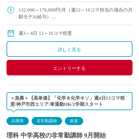
期スタート予定 ・滋賀県草津市エリアの私立高等
学校にて、理科の非常勤講 […]
132,000～176,000円/月（週12～16コマ担当の場合の月
額モデル給与）
※ご勤務スタート時期によって、初月の給与は日割計
算になります。
週3～4日 12～16コマ程度
交通費：別途全額支給
※車通勤の場合、弊社規定による支給になります。
詳しく見る
エントリーする
＜急募＞【高単価】「化学＆化学キソ」週4日13コマ程
度/神戸市西エリア/車通勤OK/2学期スタート
兵庫県
非常勤講師
派遣
理科 中学高校の非常勤講師 9月開始