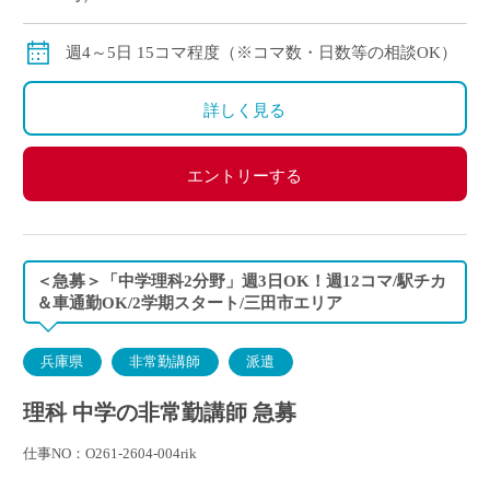
交通費：別途全額支給
※月の途中からご勤務開始の場合は、日割計算になり
週4～5日 15コマ程度（※コマ数・日数等の相談OK）
ます。
詳しく見る
エントリーする
＜急募＞「中学理科2分野」週3日OK！週12コマ/駅チカ
＆車通勤OK/2学期スタート/三田市エリア
兵庫県
非常勤講師
派遣
理科 中学の非常勤講師 急募
仕事NO：O261-2604-004rik