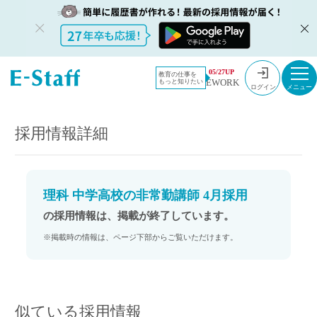
教員採用情
採用情報
05/27UP
教育の仕事を
EWORK
もっと知りたい
報のイー・
理科 中学高校の非常勤講師 4月採用
ログイン
スタッフ
TOP
採用情報詳細
理科 中学高校の非常勤講師 4月採用
の採用情報は、掲載が終了しています。
※掲載時の情報は、ページ下部からご覧いただけます。
似ている採用情報