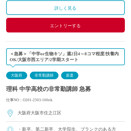
詳しく見る
エントリーする
＜急募＞「中学or生物キソ」週2日4～8コマ程度/扶養内
OK/大阪市西エリア/2学期スタート
大阪府
非常勤講師
派遣
理科 中学高校の非常勤講師 急募
仕事NO：O261-2503-160rik
大阪府大阪市住之江区
・新卒、第二新卒、大学院生、ブランクのある方