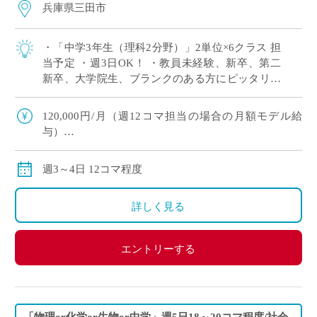
兵庫県三田市
・「中学3年生（理科2分野）」2単位×6クラス 担
当予定 ・週3日OK！ ・教員未経験、新卒、第二
新卒、大学院生、ブランクのある方にピッタリ！
・労務環境や生徒層において評判の良い学校です
※広大なキャンパスでしっかり授 […]
120,000円/月（週12コマ担当の場合の月額モデル給
与）
交通費：別途全額支給
※ご勤務スタート時期によって、初月の給与は日割計
週3～4日 12コマ程度
算になります。
詳しく見る
エントリーする
「物理or化学or生物or中学」週5日18～20コマ程度/社会