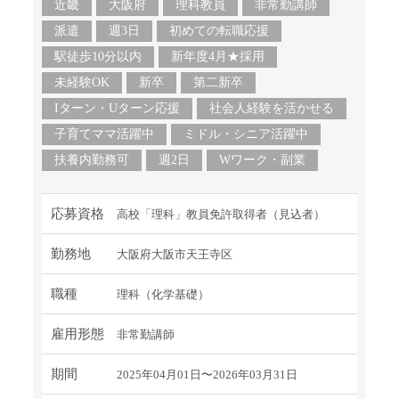
近畿
大阪府
理科教員
非常勤講師
派遣
週3日
初めての転職応援
駅徒歩10分以内
新年度4月★採用
未経験OK
新卒
第二新卒
Iターン・Uターン応援
社会人経験を活かせる
子育てママ活躍中
ミドル・シニア活躍中
扶養内勤務可
週2日
Wワーク・副業
応募資格
高校「理科」教員免許取得者（見込者）
勤務地
大阪府大阪市天王寺区
職種
理科（化学基礎）
雇用形態
非常勤講師
期間
2025年04月01日〜2026年03月31日