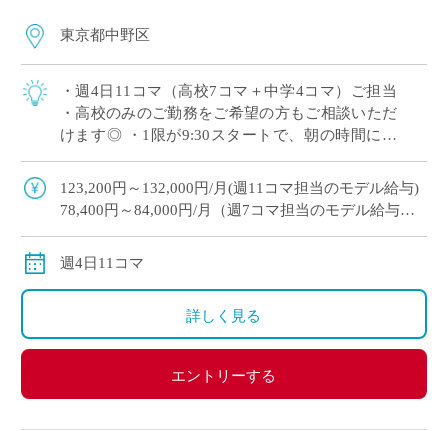
東京都中野区
・週4日11コマ（高校7コマ＋中学4コマ）ご担当
・高校のみのご勤務をご希望の方もご相談いただ
けます◎ ・1限が9:30スタートで、朝の時間にゆ
とりを持ってご勤務いただけます ・木曜日の2,3
限以外は時間割のご相談が可能 […]
123,200円～132,000円/月(週11コマ担当のモデル給与)
78,400円～84,000円/月（週7コマ担当のモデル給与）
※教員経験年数により変動
交通費別途全額支給
週4日11コマ
詳しく見る
エントリーする