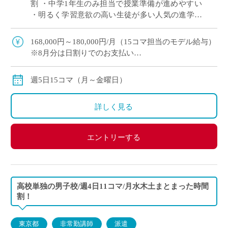
割 ・中学1年生のみ担当で授業準備が進めやすい
・明るく学習意欲の高い生徒が多い人気の進学校
・1コマ45分授業で展開 ・神奈川エリアでご勤務
をご希望の方におすすめ
168,000円～180,000円/月（15コマ担当のモデル給与）
※8月分は日割りでのお支払い
◇月額固定
◇交通費別途支給
週5日15コマ（月～金曜日）
詳しく見る
エントリーする
高校単独の男子校/週4日11コマ/月水木土まとまった時間
割！
東京都
非常勤講師
派遣