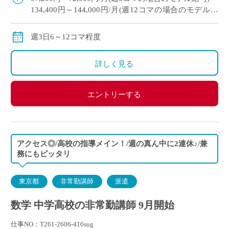
134,400円～144,000円/月(週12コマの場合のモデル給
与)
※経験により変動
週3日6～12コマ程度
※交通費別途支給
詳しく見る
エントリーする
アクセス◎/高校の指導メイン！/週の真ん中に2連休♪/兼
務にもピッタリ
東京都
非常勤講師
派遣
数学 中学高校の非常勤講師 9月開始
仕事NO：T261-2606-416sug