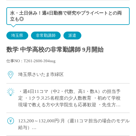
水・土日休み！週4日勤務で研究やプライベートとの両
立も◎
埼玉県
非常勤講師
派遣
数学 中学高校の非常勤講師 9月開始
仕事NO：T261-2606-394sug
埼玉県さいたま市緑区
・週4日11コマ（中2・代数、高1・数A）の担当予
定 ・1クラス25名程度の少人数教育 ・初めて学校
現場で教える方や大学院生も応募歓迎 ・先生方へ
の配慮が行き届いており、安心して勤務を始めら
れる学校です ・兼務も〇研究や […]
123,200～132,000円/月（週11コマ担当の場合のモデル
給与）
◇ご指導経験により決定