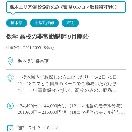
栃木エリア/高校免許のみで勤務OK/コマ数相談可能〇
栃木県
非常勤講師
派遣
数学 高校の非常勤講師 9月開始
仕事NO：T261-2605-190sug
栃木県宇都宮市
・栃木県内でお探しの方にぴったり ・週2日～5日
12～18コマとご自身のペースでご勤務いただけま
す。 ・中高併設校ですが、高校のみのご勤務で
OK！ ・幅広い学科があり多くの生徒と関われる
のが魅力 ・月額固定給で夏休み,冬 […]
134,400円～144,000円/月（12コマ担当のモデル給与）
201,600円～216,000円/月（18コマ担当のモデル給与）
18コマご担当の場合は、社会保険加入可
※教員経験年数により変動
週3～5日12～18コマ
交通費別途全額支給