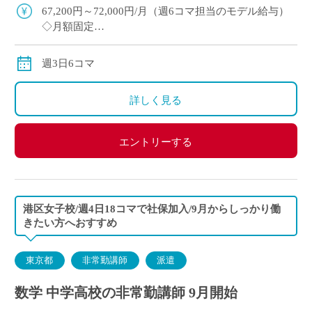
駅徒歩5分で通勤ラクラク ・E-St […]
67,200円～72,000円/月（週6コマ担当のモデル給与）
◇月額固定
◇交通費別途支給
週3日6コマ
詳しく見る
エントリーする
港区女子校/週4日18コマで社保加入/9月からしっかり働
きたい方へおすすめ
東京都
非常勤講師
派遣
数学 中学高校の非常勤講師 9月開始