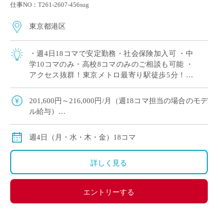
仕事NO：T261-2607-456sug
東京都港区
・週4日18コマで安定勤務・社会保険加入可 ・中
学10コマのみ・高校8コマのみのご相談も可能 ・
アクセス抜群！東京メトロ最寄り駅徒歩5分！そ
の他5路線が徒歩圏内 ・港区の歴史ある女子校で
落ち着いた教育環境 ・9月スタート […]
201,600円～216,000円/月（週18コマ担当の場合のモデ
ル給与）
※交通費別途支給
※12月や年明けも月額固定で安定収入
週4日（月・水・木・金）18コマ
詳しく見る
エントリーする