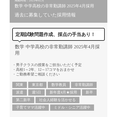
掲載時期：2025年02月
数学 中学高校の非常勤講師 2025年4月採用
過去に募集していた採用情報
定期試験問題作成、採点の手当あり！
数学 中学高校の非常勤講師 2025年4月採
用
・男子クラスの授業をご担当いただく予定
・高校1～2年、12～17コマをおまかせ
・ご勤務希望ご相談ください
関東
東京都
数学教員
非常勤講師
派遣
週5日
新年度4月★採用
新卒
第二新卒
社会人経験を活かせる
子育てママ活躍中
ミドル・シニア活躍中