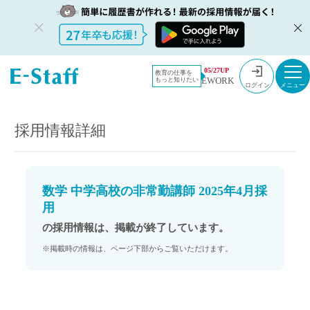
教員採用情
採用情報
05/27UP
教育の仕事を
EWORK
もっと知りたい
報のイー・
数学 中学高校の非常勤講師 2025年4月採用
ログイン
スタッフ
TOP
採用情報詳細
数学 中学高校の非常勤講師 2025年4月採
用
の採用情報は、掲載が終了しています。
※掲載時の情報は、ページ下部からご覧いただけます。