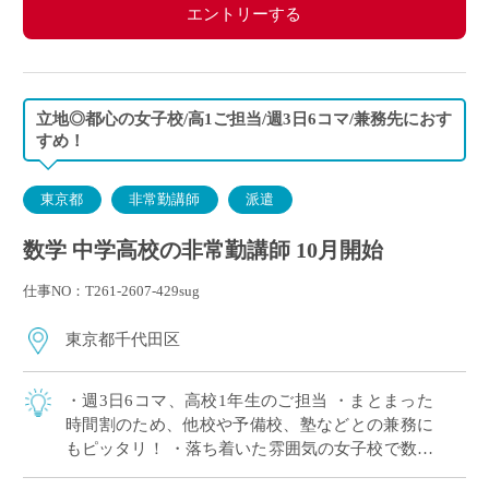
エントリーする
立地◎都心の女子校/高1ご担当/週3日6コマ/兼務先におす
すめ！
東京都
非常勤講師
派遣
数学 中学高校の非常勤講師 10月開始
仕事NO：T261-2607-429sug
東京都千代田区
・週3日6コマ、高校1年生のご担当 ・まとまった
時間割のため、他校や予備校、塾などとの兼務に
もピッタリ！ ・落ち着いた雰囲気の女子校で数学
の授業に専念いただけます ・複数路線利用可能、