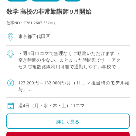
数学 高校の非常勤講師 9月開始
仕事NO：T261-2607-552sug
東京都千代田区
・週4日11コマで無理なくご勤務いただけます ・
空き時間の少ない、まとまった時間割です ・アク
セス◎複数路線利用可能で通勤しやすい学校です
・高校のみのご担当で、中学校の授業はありませ
ん ・高校数学幅広く担当でき、これま […]
123,200円～132,000円/月（11コマ担当時のモデル給
与）
※経験により変動
※交通費別途
週4日（月・水・木・土）11コマ
詳しく見る