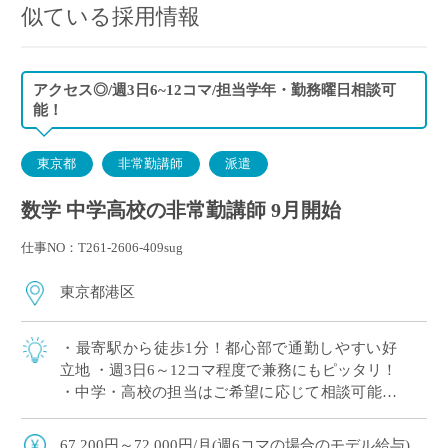
似ている採用情報
アクセス◎/週3日6~12コマ/担当学年・勤務曜日相談可
能！
東京都
非常勤講師
派遣
数学 中学高校の非常勤講師 9月開始
仕事NO：T261-2606-409sug
東京都港区
・最寄駅から徒歩1分！都心部で通勤しやすい好
立地 ・週3日6～12コマ程度で兼務にもピッタリ！
・中学・高校の担当はご希望に応じて相談可能！
・国際教育や先進的な教育活動に力を入れている
学校 ・難関大学進学を目指す生徒へ […]
67,200円～72,000円/月(週6コマの場合のモデル給与)