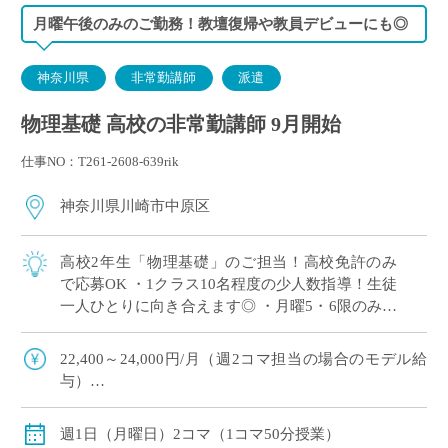
月曜午後のみのご勤務！教壇復帰や教員デビューにも◎
神奈川県
非常勤講師
派遣
物理基礎 高校の非常勤講師 9月開始
仕事NO：T261-2608-639rik
神奈川県川崎市中原区
高校2年生「物理基礎」のご担当！高校免許のみ
で応募OK ・1クラス10名程度の少人数指導！生徒
一人ひとりに向き合えます◎ ・月曜5・6限のみ！
兼務や副業との両立にもおすすめ♪ ・授業づくり
やテスト作成ではご自身のアイデア […]
22,400～24,000円/月（週2コマ担当の場合のモデル給
与）
◇2月までは月額固定、3月のみ実稼働支払い
◇ご経験年数により決定
週1日（月曜日）2コマ（1コマ50分授業）
◇交通費全額支給