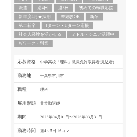
派遣
週4日
週5日
初めての転職応援
新年度4月★採用
未経験OK
新卒
第二新卒
Iターン・Uターン応援
社会人経験を活かせる
ミドル・シニア活躍中
Wワーク・副業
応募資格
中学高校「理科」教員免許取得者(見込者)
勤務地
千葉県市川市
職種
理科
雇用形態
非常勤講師
期間
2025年04月01日〜2026年03月31日
勤務時間
週4～5日 16コマ