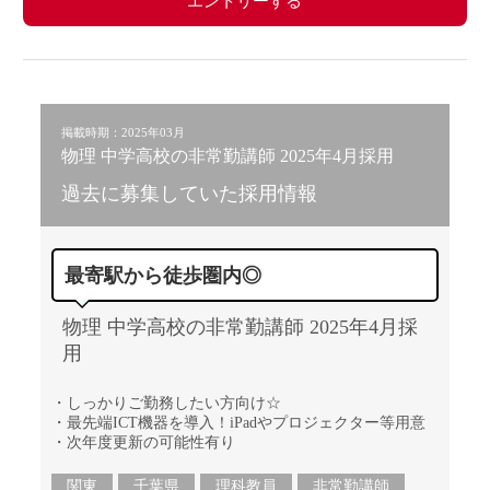
エントリーする
掲載時期：2025年03月
物理 中学高校の非常勤講師 2025年4月採用
過去に募集していた採用情報
最寄駅から徒歩圏内◎
物理 中学高校の非常勤講師 2025年4月採
用
・しっかりご勤務したい方向け☆
・最先端ICT機器を導入！iPadやプロジェクター等用意
・次年度更新の可能性有り
関東
千葉県
理科教員
非常勤講師