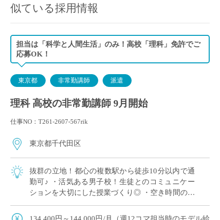
似ている採用情報
担当は「科学と人間生活」のみ！高校「理科」免許でご
応募OK！
東京都
非常勤講師
派遣
理科 高校の非常勤講師 9月開始
仕事NO：T261-2607-567rik
東京都千代田区
抜群の立地！都心の複数駅から徒歩10分以内で通
勤可♪ ・活気ある男子校！生徒とのコミュニケー
ションを大切にした授業づくり◎ ・空き時間の少
ない、まとまった時間割☆ ・高校指導が初めての
方も歓迎◎
134,400円～144,000円/月（週12コマ担当時のモデル給