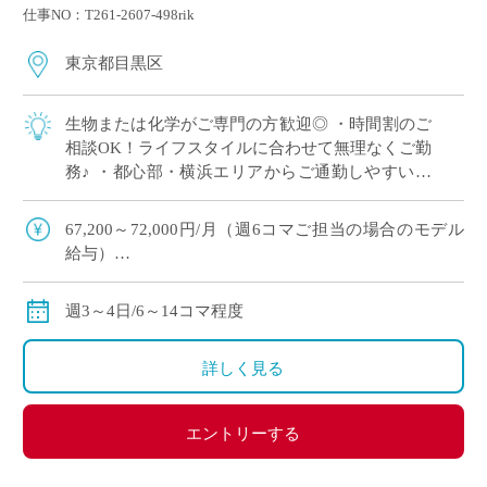
仕事NO：T261-2607-498rik
東京都目黒区
生物または化学がご専門の方歓迎◎ ・時間割のご
相談OK！ライフスタイルに合わせて無理なくご勤
務♪ ・都心部・横浜エリアからご通勤しやすい好
立地 ・未経験歓迎！学校現場で経験を積みたい方
にもおすすめ◎
67,200～72,000円/月（週6コマご担当の場合のモデル
給与）
156,800～168,000円/月（週14コマご担当の場合のモデ
ル給与）
週3～4日/6～14コマ程度
◇ご勤務経験に基づいて決定、月額固定
◇交通費別途支給
詳しく見る
エントリーする