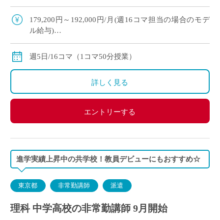
め◎ ・複数駅から徒歩圏内！横浜方面からの通勤
も便利です♪
179,200円～192,000円/月(週16コマ担当の場合のモデ
ル給与)
◇ご経験年数により決定
◇交通費別途支給
週5日/16コマ（1コマ50分授業）
詳しく見る
エントリーする
進学実績上昇中の共学校！教員デビューにもおすすめ☆
東京都
非常勤講師
派遣
理科 中学高校の非常勤講師 9月開始