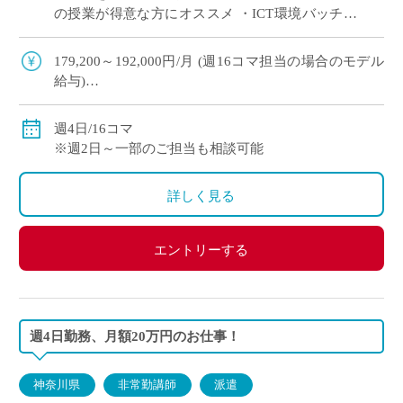
の授業が得意な方にオススメ ・ICT環境バッチリ
◎ ・生徒は1人1台タブレット所持、教室内プロジ
ェクター有
179,200～192,000円/月 (週16コマ担当の場合のモデル
給与)
◇ご経験年数により決定
◇交通費別途支給
週4日/16コマ
※週2日～一部のご担当も相談可能
詳しく見る
エントリーする
週4日勤務、月額20万円のお仕事！
神奈川県
非常勤講師
派遣