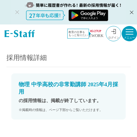
教員採用情
採用情報
05/27UP
教育の仕事を
EWORK
もっと知りたい
報のイー・
物理 中学高校の非常勤講師 2025年4月採用
ログイン
スタッフ
TOP
採用情報詳細
物理 中学高校の非常勤講師 2025年4月採
用
の採用情報は、掲載が終了しています。
※掲載時の情報は、ページ下部からご覧いただけます。