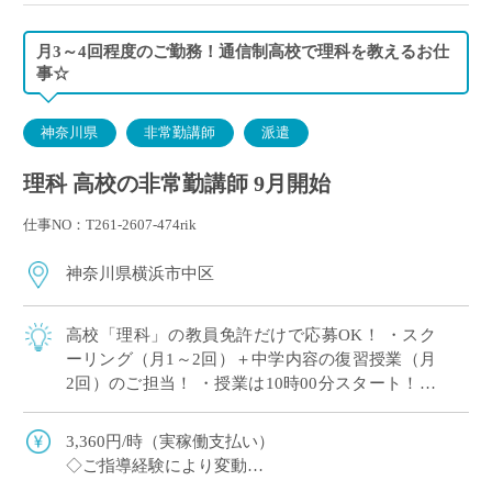
月3～4回程度のご勤務！通信制高校で理科を教えるお仕
事☆
神奈川県
非常勤講師
派遣
理科 高校の非常勤講師 9月開始
仕事NO：T261-2607-474rik
神奈川県横浜市中区
高校「理科」の教員免許だけで応募OK！ ・スク
ーリング（月1～2回）＋中学内容の復習授業（月
2回）のご担当！ ・授業は10時00分スタート！朝
はゆとりを持ってご通勤♪ ・教育業界の仕事に挑
戦してみたい方歓迎！ ・毎週決ま […]
3,360円/時（実稼働支払い）
◇ご指導経験により変動
◇交通費別途支給