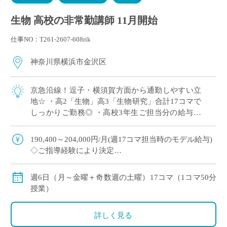
生物 高校の非常勤講師 11月開始
仕事NO：T261-2607-608rik
神奈川県横浜市金沢区
京急沿線！逗子・横須賀方面から通勤しやすい立
地☆ ・高2「生物」高3「生物研究」合計17コマで
しっかりご勤務◎ ・高校3年生ご担当分の給与も
年度末まで保証で安心♪ ・共通教材あり！授業準
備もスムーズです！
190,400～204,000円/月(週17コマ担当時のモデル給与)
◇ご指導経験により決定
◇交通費別途支給
週6日（月～金曜＋奇数週の土曜）17コマ（1コマ50分
授業）
詳しく見る