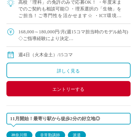
高校「理科」の免許のみで応募OK！ ・年度末ま
でのご契約も相談可能◎ ・理系選択の「生物」を
ご担当！ご専門性を活かせます☆ ・ICT環境充
実！全教室に電子黒板を完備！
168,000～180,000円/月(週15コマ担当時のモデル給与)
◇ご指導経験により決定
◇交通費別途支給
週4日（火木金土）/15コマ
詳しく見る
エントリーする
11月開始！最寄り駅から徒歩2分の好立地◎
神奈川県
非常勤講師
派遣