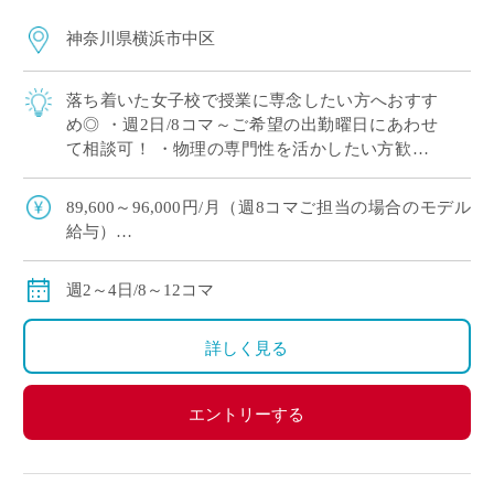
神奈川県横浜市中区
落ち着いた女子校で授業に専念したい方へおすす
め◎ ・週2日/8コマ～ご希望の出勤曜日にあわせ
て相談可！ ・物理の専門性を活かしたい方歓迎♪
・10月開始！ゆとりを持ってご準備いただけま
す！
89,600～96,000円/月（週8コマご担当の場合のモデル
給与）
134,400～144,000円/月（週12コマご担当の場合のモデ
ル給与）
週2～4日/8～12コマ
◇ご担当コマ数、ご指導経験により決定
◇交通費別途全額支給
詳しく見る
エントリーする