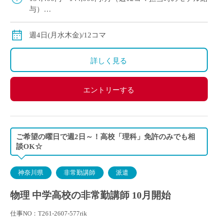
与）
◇ご経験年数により
◇交通費別途支給
週4日(月水木金)/12コマ
詳しく見る
エントリーする
ご希望の曜日で週2日～！高校「理科」免許のみでも相
談OK☆
神奈川県
非常勤講師
派遣
物理 中学高校の非常勤講師 10月開始
仕事NO：T261-2607-577rik