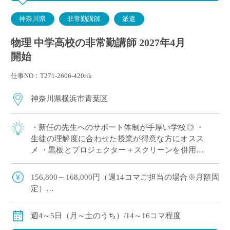
神奈川県
非常勤講師
派遣
物理 中学高校の非常勤講師 2027年4月
開始
仕事NO：T271-2606-420rik
神奈川県横浜市青葉区
・新任の先生へのサポート体制が手厚い学校◎ ・
生徒の理解度に合わせた授業が得意な方にオスス
メ ・黒板とプロジェクター＋スクリーンを併用し
た授業スタイル ・E-Staffからも多くの先生がご勤
務中！ ＜こんな方からのご応募 […]
156,800～168,000円（週14コマご担当の場合※月額固
定）
179,200～192,000円（週16コマご担当の場合※月額固
定）
週4～5日（月～土のうち）/14～16コマ程度
ご指導経験により決定