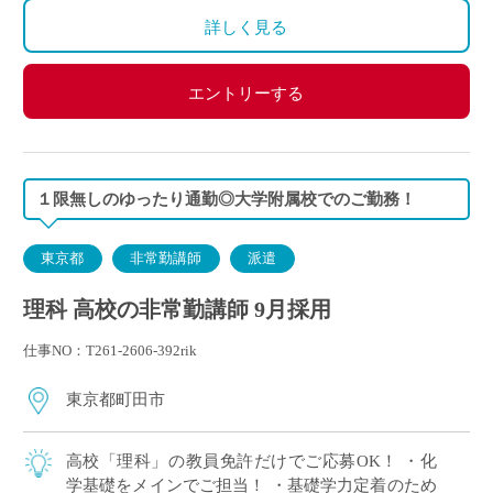
交通費別途全額支給
詳しく見る
エントリーする
１限無しのゆったり通勤◎大学附属校でのご勤務！
東京都
非常勤講師
派遣
理科 高校の非常勤講師 9月採用
仕事NO：T261-2606-392rik
東京都町田市
高校「理科」の教員免許だけでご応募OK！ ・化
学基礎をメインでご担当！ ・基礎学力定着のため