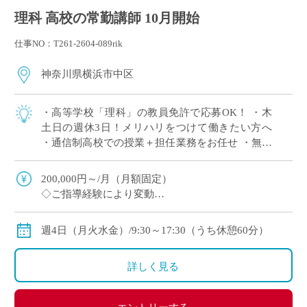
理科 高校の常勤講師 10月開始
仕事NO：T261-2604-089rik
神奈川県横浜市中区
・高等学校「理科」の教員免許で応募OK！ ・木
土日の週休3日！メリハリをつけて働きたい方へ
・通信制高校での授業＋担任業務をお任せ ・無学
年制の少人数クラスをご担当 ・勉強が苦手な生徒
に寄り添いたい方へオススメ
200,000円～/月（月額固定）
◇ご指導経験により変動
◇交通費別途支給
週4日（月火水金）/9:30～17:30（うち休憩60分）
詳しく見る