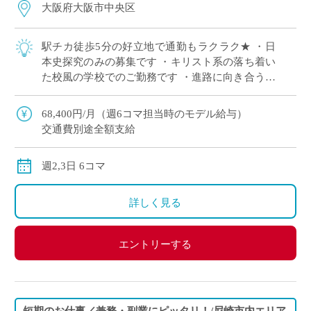
大阪府大阪市中央区
駅チカ徒歩5分の好立地で通勤もラクラク★ ・日
本史探究のみの募集です ・キリスト系の落ち着い
た校風の学校でのご勤務です ・進路に向き合う大
切な時期の生徒たちに向き合い寄り添いたい先生
歓迎します ・月～金のうち、ご勤務可能 […]
68,400円/月（週6コマ担当時のモデル給与）
交通費別途全額支給
週2,3日 6コマ
詳しく見る
エントリーする
短期のお仕事／兼務・副業にピッタリ！/尼崎市内エリア