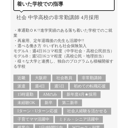
着いた学校での指導
社会 中学高校の非常勤講師 4月採用
・車通勤ＯＫ!!進学実績のある落ち着いた学校でのご就
業
・再雇用、定年退職後の先生も活躍中!!
・選べる働き方 ※いずれも社会保険加入
モデルA：週4日16コマ程度（中学社会・高校公民担当）
モデルB：週5日16コマ程度（高校公民・地理担当）
・様々な大学と連携し、独自のプログラムも積極開催す
る学校
近畿
大阪府
社会教員
非常勤講師
派遣
週4日
週5日
初めての転職応援
15時退勤
AMのみ
新年度4月★採用
未経験OK
新卒
第二新卒
Iターン・Uターン応援
社会人経験を活かせる
子育てママ活躍中
ミドル・シニア活躍中
残業少
1日4時間以内
Wワーク・副業