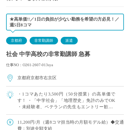
★高単価!!／1日の負担が少ない勤務を希望の方必見！／
週5日8コマ
京都府
非常勤講師
派遣
社会 中学高校の非常勤講師 急募
仕事NO：O261-2607-013sya
京都府京都市右京区
・1コマあたり3,500円（50分授業）の高単価で
す！ ・「中学社会」「地理歴史」免許のみでOK
・未経験者、ベテランの先生もエントリー歓迎♪
・駅から徒歩圏内、リニューアルされたキレイな
校舎で授業が可能！
11,200円/月（週8コマ担当時の月額モデル給）◆交通
費：別途全額支給