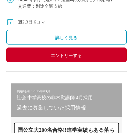
交通費：別途全額支給
週2,3日 6コマ
詳しく見る
エントリーする
掲載時期：2025年03月
社会 中学高校の非常勤講師 4月採用
過去に募集していた採用情報
国公立大200名合格!!進学実績もある落ち