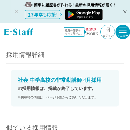
教員採用情
採用情報
05/27UP
教育の仕事を
EWORK
もっと知りたい
報のイー・
社会 中学高校の非常勤講師 4月採用
ログイン
スタッフ
TOP
採用情報詳細
社会 中学高校の非常勤講師 4月採用
の採用情報は、掲載が終了しています。
※掲載時の情報は、ページ下部からご覧いただけます。
似ている採用情報