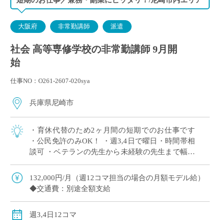
大阪府
非常勤講師
派遣
社会 高等専修学校の非常勤講師 9月開
始
仕事NO：O261-2607-020sya
兵庫県尼崎市
・育休代替のため2ヶ月間の短期でのお仕事です
・公民免許のみOK！ ・週3,4日で曜日・時間帯相
談可 ・ベテランの先生から未経験の先生まで幅広
くご応募ください！
132,000円/月（週12コマ担当の場合の月額モデル給）
◆交通費：別途全額支給
週3,4日12コマ