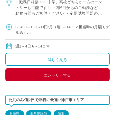
・勤務日相談OK!! 中学、高校どちらか一方のエン
トリーも可能です！ ・2限目からのご勤務など、
勤務時間もご相談ください ・定期試験問題の作
成、採点業務はありません。レポート、プレゼン
活動の成績評価となります
68,400～159,600円/月（週6～14コマ担当時の月額モデ
ル給）
◆交通費：別途全額支給 （車通勤の場合は弊社規定に
よる）
週2～4日 6～14コマ
詳しく見る
エントリーする
公共のみ/週2日で兼務に最適♪/神戸市エリア
兵庫県
非常勤講師
派遣