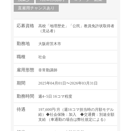
直雇用チャンスあり
応募資格
高校「地理歴史」「公民」教員免許状取得者
（見込者）
勤務地
大阪府茨木市
職種
社会
雇用形態
非常勤講師
期間
2025年04月01日〜2026年03月31日
勤務時間
週4~5日 16コマ程度
待遇
197,600円/月（週16コマ担当時の月額モデル
給）◆社会保険：加入 ◆交通費：別途全額
支給 （車通勤の場合は弊社規定による）