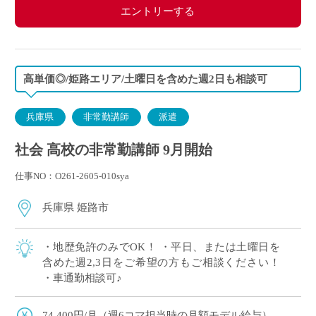
エントリーする
高単価◎/姫路エリア/土曜日を含めた週2日も相談可
兵庫県
非常勤講師
派遣
社会 高校の非常勤講師 9月開始
仕事NO：O261-2605-010sya
兵庫県 姫路市
・地歴免許のみでOK！ ・平日、または土曜日を
含めた週2,3日をご希望の方もご相談ください！
・車通勤相談可♪
74,400円/月（週6コマ担当時の月額モデル給与）