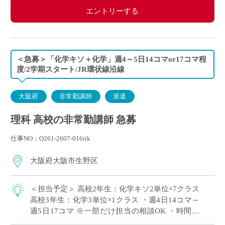
エントリーする
＜急募＞「化学キソ＋化学」週4～5日14コマor17コマ程
度/2学期スタート/JR環状線沿線
大阪府
非常勤講師
派遣
理科 高校の非常勤講師 急募
仕事NO：O261-2607-016rik
大阪府大阪市生野区
＜担当予定＞ 高校2年生：化学キソ2単位×7クラス
高校3年生：化学3単位×1クラス ・週4日14コマ～
週5日17コマ ※一部だけ担当の相談OK ・時間割
の相談OK ・大阪市内エリアの私立高校にて、理