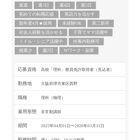
派遣
週3日
週4日
週5日
初めての転職応援
英語力を活かす
新年度4月★採用
未経験OK
第二新卒
社会人経験を活かせる
子育てママ活躍中
ミドル・シニア活躍中
扶養内勤務可
残業少
週2日
Wワーク・副業
応募資格
高校「理科」教員免許取得者（見込者）
勤務地
大阪府堺市東区西野
職種
理科（物理）
雇用形態
非常勤講師
期間
2025年04月01日〜2026年03月31日
勤務時間
週2～5日6～16コマ程度