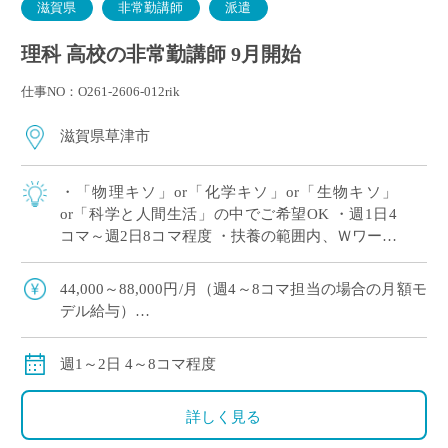
滋賀県
非常勤講師
派遣
理科 高校の非常勤講師 9月開始
仕事NO：O261-2606-012rik
滋賀県草津市
・「物理キソ」or「化学キソ」or「生物キソ」
or「科学と人間生活」の中でご希望OK ・週1日4
コマ～週2日8コマ程度 ・扶養の範囲内、Ｗワーク
（副業・兼業）OK ・滋賀県草津市エリアの私立
高等学校にて、理科の非常勤講師 […]
44,000～88,000円/月（週4～8コマ担当の場合の月額モ
デル給与）
※ご勤務スタート時期によって、初月の給与は日割計
算になります。
週1～2日 4～8コマ程度
交通費：別途全額支給
※車通勤の場合、弊社規定による支給になります。
詳しく見る