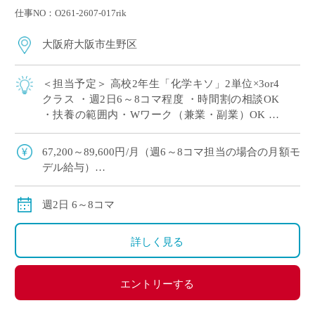
仕事NO：O261-2607-017rik
大阪府大阪市生野区
＜担当予定＞ 高校2年生「化学キソ」2単位×3or4
クラス ・週2日6～8コマ程度 ・時間割の相談OK
・扶養の範囲内・Wワーク（兼業・副業）OK ・
大阪市内エリアの私立高校にて、理科の非常勤講
師で勤務いただける方を募集 […]
67,200～89,600円/月（週6～8コマ担当の場合の月額モ
デル給与）
交通費:別途支給
※月の途中からご勤務開始の場合は、日割計算になり
週2日 6～8コマ
ます。
詳しく見る
エントリーする