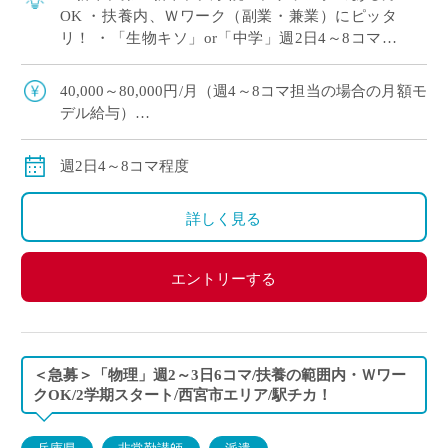
OK ・扶養内、Ｗワーク（副業・兼業）にピッタ
リ！ ・「生物キソ」or「中学」週2日4～8コマ程
度 担当予定 ・大阪市内の中高一貫校にて、理科
の非常勤講師で勤務いただける方を募 […]
40,000～80,000円/月（週4～8コマ担当の場合の月額モ
デル給与）
交通費：別途全額支給
※ご勤務スタート時期によって、初月の給与は日割計
週2日4～8コマ程度
算になります。
詳しく見る
エントリーする
＜急募＞「物理」週2～3日6コマ/扶養の範囲内・Ｗワー
クOK/2学期スタート/西宮市エリア/駅チカ！