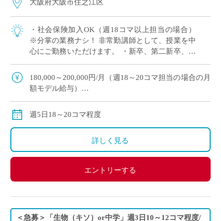
大阪府大阪市住之江区
・社会保険加入OK（週18コマ以上担当の場合）
※分掌の業務ナシ！ 非常勤講師として、授業を中
心にご勤務いただけます。 ・新卒、第二新卒、ブ
ランクのある方OK ・「生物」週5日18～20コマ程
度 担当予定 ・2学期スター […]
180,000～200,000円/月（週18～20コマ担当の場合の月
額モデル給与）
交通費：別途全額支給
※週18コマ以上担当の場合、社会保険加入
週5日18～20コマ程度
※ご勤務スタート時期によって、初月の給与は日割計
算になります。
詳しく見る
エントリーする
＜急募＞「生物（キソ）or中学」週3日10～12コマ程度/