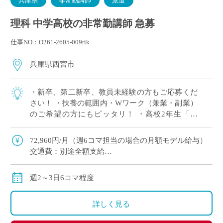
兵庫県
非常勤講師
派遣
理科 中学高校の非常勤講師 急募
仕事NO：O261-2605-009rik
兵庫県西宮市
・新卒、第二新卒、教員未経験の方もご応募くだ
さい！ ・扶養の範囲内・Wワーク（兼業・副業）
のご希望の方にもピッタリ！ ・高校2年生「物
理」3単位×2クラス 担当予定！ ※週2日相談可 ・2
学期スタート ・兵庫県西宮市エリ […]
72,960円/月（週6コマ担当の場合の月額モデル給与）
交通費：別途全額支給
※ただし、月の途中からご勤務開始の場合は、日割計
算になります
週2～3日6コマ程度
詳しく見る