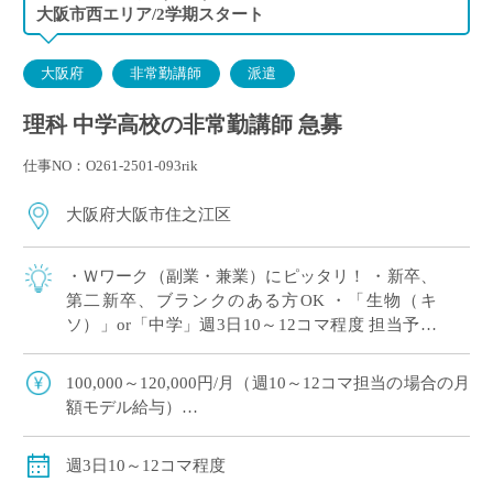
大阪市西エリア/2学期スタート
大阪府
非常勤講師
派遣
理科 中学高校の非常勤講師 急募
仕事NO：O261-2501-093rik
大阪府大阪市住之江区
・Ｗワーク（副業・兼業）にピッタリ！ ・新卒、
第二新卒、ブランクのある方OK ・「生物（キ
ソ）」or「中学」週3日10～12コマ程度 担当予定
※ご希望のコマ数・日数・曜日等ございました
ら、調整OK！ ※扶養内希望の相談 […]
100,000～120,000円/月（週10～12コマ担当の場合の月
額モデル給与）
交通費：別途全額支給
※ご勤務スタート時期によって、初月の給与は日割計
週3日10～12コマ程度
算になります。