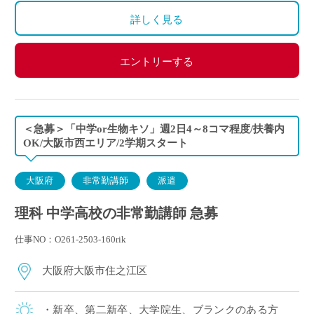
詳しく見る
エントリーする
＜急募＞「中学or生物キソ」週2日4～8コマ程度/扶養内
OK/大阪市西エリア/2学期スタート
大阪府
非常勤講師
派遣
理科 中学高校の非常勤講師 急募
仕事NO：O261-2503-160rik
大阪府大阪市住之江区
・新卒、第二新卒、大学院生、ブランクのある方