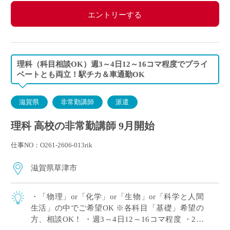
エントリーする
理科（科目相談OK）週3～4日12～16コマ程度でプライ
ベートとも両立！駅チカ＆車通勤OK
滋賀県
非常勤講師
派遣
理科 高校の非常勤講師 9月開始
仕事NO：O261-2606-013rik
滋賀県草津市
・「物理」or「化学」or「生物」or「科学と人間
生活」の中でご希望OK ※各科目「基礎」希望の
方、相談OK！ ・週3～4日12～16コマ程度 ・2学