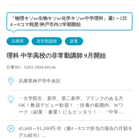
「物理キソor生物キソor化学キソor中学理科」週1～2日
4～8コマ程度/神戸市内/2学期開始
兵庫県
非常勤講師
派遣
理科 中学高校の非常勤講師 9月開始
仕事NO：O261-2604-001rik
兵庫県神戸市中央区
・大学院生、新卒、第二新卒、ブランクのある方
OK！教員デビュー歓迎！ ・扶養の範囲内、Wワ
ーク（副業・兼業）にもピッタリ！ ・「中学理
科」または高校の「物理キソor化学キソor生物キ
ソ」のいずれか1科目が担当できればOK […]
45,600～91,200円/月（週4～8コマ担当の場合の月額モ
デル給与）