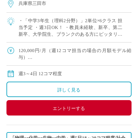
兵庫県三田市
・「中学3年生（理科2分野）」2単位×6クラス 担
当予定 ・週3日OK！ ・教員未経験、新卒、第二
新卒、大学院生、ブランクのある方にピッタリ！
・労務環境や生徒層において評判の良い学校です
※広大なキャンパスでしっかり授 […]
120,000円/月（週12コマ担当の場合の月額モデル給
与）
交通費：別途全額支給
※ご勤務スタート時期によって、初月の給与は日割計
週3～4日 12コマ程度
算になります。
詳しく見る
エントリーする
「物理or化学or生物or中学」週5日18～20コマ程度/社会