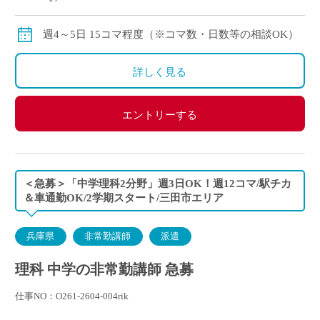
交通費：別途全額支給
※月の途中からご勤務開始の場合は、日割計算になり
週4～5日 15コマ程度（※コマ数・日数等の相談OK）
ます。
詳しく見る
エントリーする
＜急募＞「中学理科2分野」週3日OK！週12コマ/駅チカ
＆車通勤OK/2学期スタート/三田市エリア
兵庫県
非常勤講師
派遣
理科 中学の非常勤講師 急募
仕事NO：O261-2604-004rik