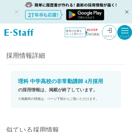
教員採用情
採用情報
05/27UP
教育の仕事を
EWORK
もっと知りたい
報のイー・
理科 中学高校の非常勤講師 4月採用
ログイン
スタッフ
TOP
採用情報詳細
理科 中学高校の非常勤講師 4月採用
の採用情報は、掲載が終了しています。
※掲載時の情報は、ページ下部からご覧いただけます。
似ている採用情報