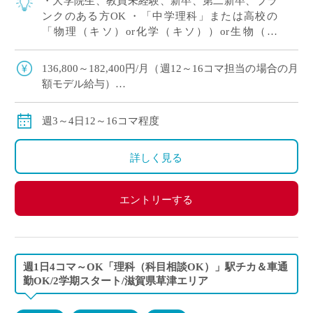
・大学院生、教員未経験、新卒、第二新卒、ブラ
ンクのある方OK ・「中学理科」または高校の
「物理（キソ）or化学（キソ））or生物（キ
ソ）」の中でご希望をおっしゃってください！ 、
週3～4日12～16コマ程度の中で相談OK […]
136,800～182,400円/月（週12～16コマ担当の場合の月
額モデル給与）
交通費：別途全額支給
※ご勤務スタート時期によって、初月の給与は日割計
週3～4日12～16コマ程度
算になります。
詳しく見る
エントリーする
週1日4コマ～OK「理科（科目相談OK）」駅チカ＆車通
勤OK/2学期スタート/滋賀県草津エリア