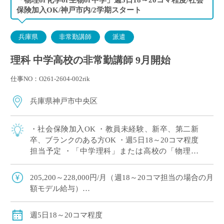
保険加入OK/神戸市内/2学期スタート
兵庫県
非常勤講師
派遣
理科 中学高校の非常勤講師 9月開始
仕事NO：O261-2604-002rik
兵庫県神戸市中央区
・社会保険加入OK ・教員未経験、新卒、第二新
卒、ブランクのある方OK ・週5日18～20コマ程度
担当予定 ・「中学理科」または高校の「物理」
or「化学」or「生物」の中で、ご希望科目の相談
OK ・2学期スタートですが […]
205,200～228,000円/月（週18～20コマ担当の場合の月
額モデル給与）
交通費：別途全額支給
週18コマ以上担当で、社会保険加入
週5日18～20コマ程度
※ご勤務スタート時期によって、初月の給与は日割計