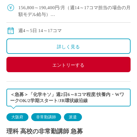
科の非常勤講師で勤務 […]
156,800～190,400円/月（週14～17コマ担当の場合の月
額モデル給与）
交通費:別途支給
※月の途中からご勤務開始の場合は、日割計算になり
週4～5日 14～17コマ
ます。
詳しく見る
エントリーする
＜急募＞「化学キソ」週2日6～8コマ程度/扶養内・Wワ
ークOK/2学期スタート/JR環状線沿線
大阪府
非常勤講師
派遣
理科 高校の非常勤講師 急募