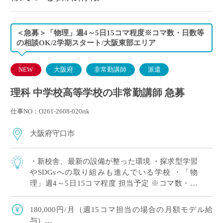
＜急募＞「物理」週4～5日15コマ程度※コマ数・日数等
の相談OK/2学期スタート/大阪東部エリア
NEW
大阪府
非常勤講師
派遣
理科 中学校高等学校の非常勤講師 急募
仕事NO：O261-2608-020rik
大阪府守口市
・新校舎、最新の設備が整った環境 ・探求型学習
やSDGsへの取り組みも進んでいる学校 ・「物
理」週4～5日15コマ程度 担当予定 ※コマ数・日
数等の相談OK ・大阪府東エリアの私立中高一貫
校にて、理科の非常勤講師で勤務い […]
180,000円/月（週15コマ担当の場合の月額モデル給
与）