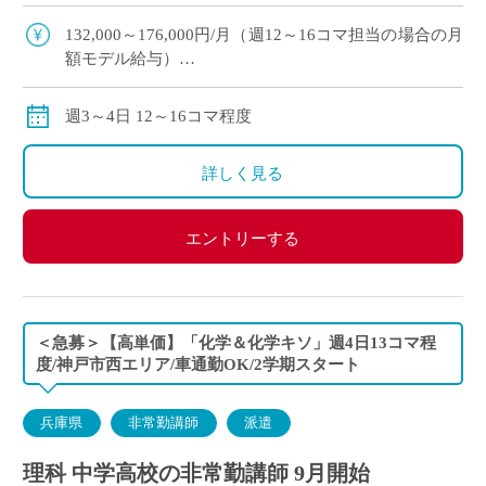
期スタート予定 ・滋賀県草津市エリアの私立高等
学校にて、理科の非常勤講 […]
132,000～176,000円/月（週12～16コマ担当の場合の月
額モデル給与）
※ご勤務スタート時期によって、初月の給与は日割計
算になります。
週3～4日 12～16コマ程度
交通費：別途全額支給
※車通勤の場合、弊社規定による支給になります。
詳しく見る
エントリーする
＜急募＞【高単価】「化学＆化学キソ」週4日13コマ程
度/神戸市西エリア/車通勤OK/2学期スタート
兵庫県
非常勤講師
派遣
理科 中学高校の非常勤講師 9月開始