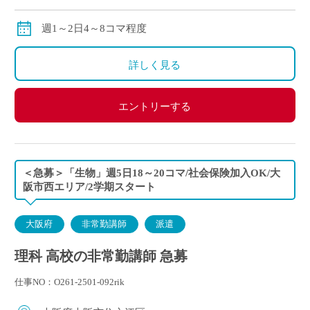
交通費：別途全額支給
※ご勤務スタート時期によって、初月の給与は日割計
週1～2日4～8コマ程度
算になります。
詳しく見る
エントリーする
＜急募＞「生物」週5日18～20コマ/社会保険加入OK/大
阪市西エリア/2学期スタート
大阪府
非常勤講師
派遣
理科 高校の非常勤講師 急募
仕事NO：O261-2501-092rik