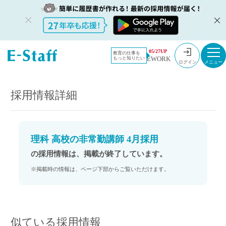
教員採用情
採用情報
05/27UP
教育の仕事を
EWORK
もっと知りたい
報のイー・
理科 高校の非常勤講師 4月採用
ログイン
スタッフ
TOP
採用情報詳細
理科 高校の非常勤講師 4月採用
の採用情報は、掲載が終了しています。
※掲載時の情報は、ページ下部からご覧いただけます。
似ている採用情報