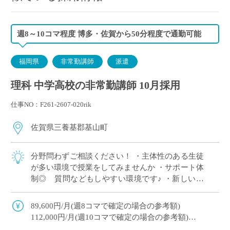
週8～10コマ程度 博多・佐賀から50分程度で通勤可能
福岡県
非常勤講師
派遣
理科 中学高校の非常勤講師 10月採用
仕事NO：F261-2607-020rik
佐賀県三養基郡基山町
分野問わずご相談ください！ ・主体性のある生徒
が多い環境で授業をしてみませんか ・サポート体
制◎ 質問などもしやすい環境です♪ ・新しいこ
とを積極的に取り入れている柔軟な学校で勤務！
・週8～10コマ程度で掛け持ちOK！ […]
89,600円/月(週8コマで確定の場合の参考額)
112,000円/月(週10コマで確定の場合の参考額)
交通費全額支給