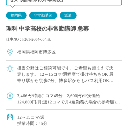
福岡県
非常勤講師
派遣
理科 中学高校の非常勤講師 急募
仕事NO：F261-2604-064rik
福岡県福岡市博多区
担当分野はご相談可能です。ご希望も踏まえて決
定します。 12～15コマ/週程度で掛け持ちもOK 最
寄り駅から徒歩7分、博多駅からもバス利用OKで
好アクセス♪ 1限目の開始：9:10～ 5限目の開始：
13:35～
3,466円/時給(1コマ45分 2,600円)※実働給
124,800円/月(週12コマで月4週勤務の場合の参考額)
156,000円/月(週15コマで月4週勤務の場合の参考額)
交通費支給(上限40,000円)
12～15コマ/週
授業時間：45分