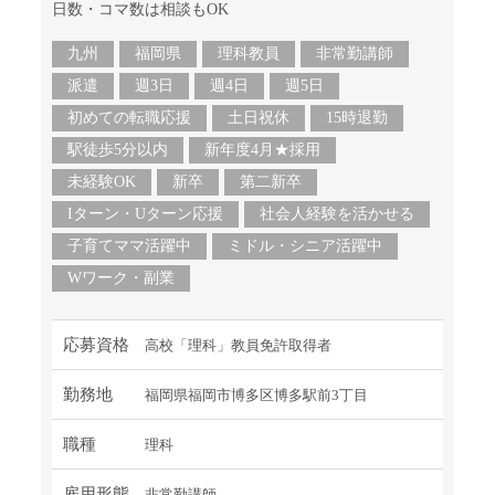
日数・コマ数は相談もOK
九州
福岡県
理科教員
非常勤講師
派遣
週3日
週4日
週5日
初めての転職応援
土日祝休
15時退勤
駅徒歩5分以内
新年度4月★採用
未経験OK
新卒
第二新卒
Iターン・Uターン応援
社会人経験を活かせる
子育てママ活躍中
ミドル・シニア活躍中
Wワーク・副業
応募資格
高校「理科」教員免許取得者
勤務地
福岡県福岡市博多区博多駅前3丁目
職種
理科
雇用形態
非常勤講師