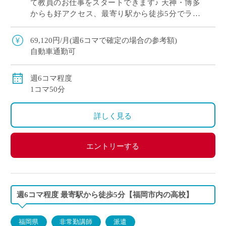
て教員のお仕事をスタートできます♪ 天神・博多
からも好アクセス、最寄り駅から徒歩5分でラク
ラク通勤 イー・スタッフから派遣実績あり スポ
ーツも盛んで元気な学校です！ 週6コマ […]
69,120円/月(週6コマで確定の場合の参考額)
自動車通勤可
週6コマ程度
1コマ50分
詳しく見る
エントリーする
週6コマ程度 最寄駅から徒歩5分【福岡市内の高校】
福岡県
非常勤講師
派遣