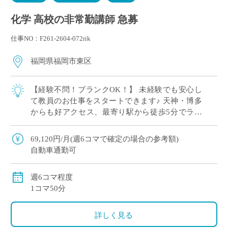
化学 高校の非常勤講師 急募
仕事NO：F261-2604-072rik
福岡県福岡市東区
【経験不問！ブランクOK！】 未経験でも安心し
て教員のお仕事をスタートできます♪ 天神・博多
からも好アクセス、最寄り駅から徒歩5分でラク
ラク通勤 イー・スタッフから派遣実績あり スポ
ーツも盛んで元気な学校です！ 週6コマ […]
69,120円/月(週6コマで確定の場合の参考額)
自動車通勤可
週6コマ程度
1コマ50分
詳しく見る