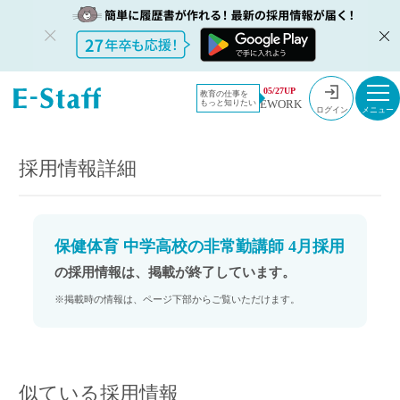
教員採用情
採用情報
05/27UP
教育の仕事を
EWORK
もっと知りたい
報のイー・
保健体育 中学高校の非常勤講師 4月採用
ログイン
スタッフ
TOP
採用情報詳細
保健体育 中学高校の非常勤講師 4月採用
の採用情報は、掲載が終了しています。
※掲載時の情報は、ページ下部からご覧いただけます。
似ている採用情報