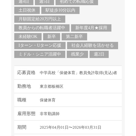
週4日
週5日
初めての転職応援
土日祝休
駅徒歩10分以内
月額固定給20万円以上
教員からの転職者活躍中
新年度4月★採用
未経験OK
新卒
第二新卒
Iターン・Uターン応援
社会人経験を活かせる
ミドル・シニア活躍中
残業少
週2日
応募資格
中学高校「保健体育」教員免許取得(見込)者
勤務地
東京都板橋区
職種
保健体育
雇用形態
非常勤講師
期間
2025年04月01日〜2026年03月31日