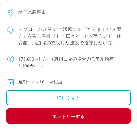
埼玉県新座市
・グローバル社会で活躍する「たくましい人間
力」を育む学校です ・広々としたグラウンド、体
育館、武道場の充実した施設で指導したい方、必
見！ ・サッカー部やチアダンス部などの部活動が
盛んで、文武両道の校風が特徴です
173,600～円/月（週14コマの場合のモデル給与）
3,100円/コマ
通勤手当支給
コマ数により健康保険、厚生年金、雇用保険への加入
週5日14～16コマ程度
可能
詳しく見る
エントリーする