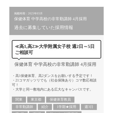
掲載時期：2025年03月
保健体育 中学高校の非常勤講師 4月採用
過去に募集していた採用情報
≪高1,高2≫大学附属女子校 週2日～5日
ご相談可
保健体育 中学高校の非常勤講師 4月採用
・高1保健体育、高2ダンスをお願いする予定です！
・21コマガッツリでも（社会保険あり）コマ数応相談
可！
・大学と同一敷地内にある広大なキャンパスです。
関東
東京都
保健体育教員
非常勤講師
紹介
1学期★採用
週3日