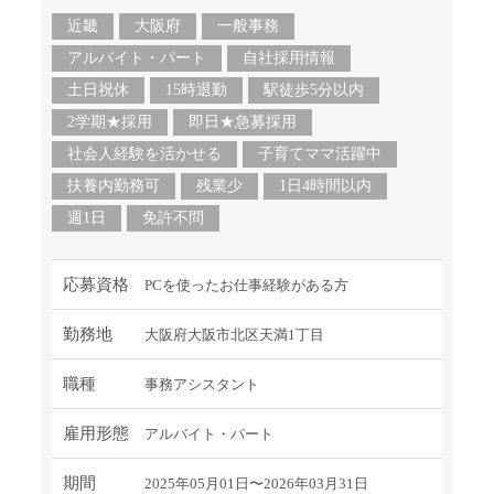
近畿
大阪府
一般事務
アルバイト・パート
自社採用情報
土日祝休
15時退勤
駅徒歩5分以内
2学期★採用
即日★急募採用
社会人経験を活かせる
子育てママ活躍中
扶養内勤務可
残業少
1日4時間以内
週1日
免許不問
応募資格
PCを使ったお仕事経験がある方
勤務地
大阪府大阪市北区天満1丁目
職種
事務アシスタント
雇用形態
アルバイト・パート
期間
2025年05月01日〜2026年03月31日