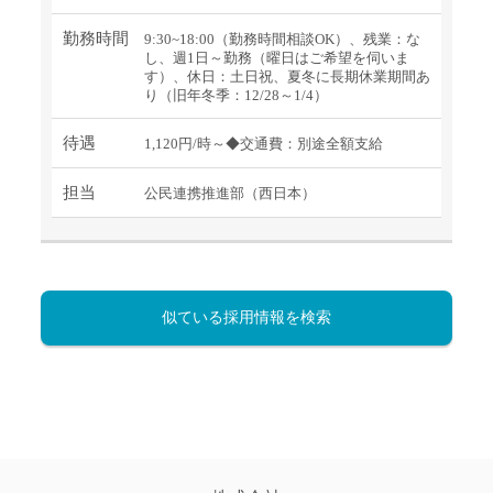
勤務時間
9:30~18:00（勤務時間相談OK）、残業：な
し、週1日～勤務（曜日はご希望を伺いま
す）、休日：土日祝、夏冬に長期休業期間あ
り（旧年冬季：12/28～1/4）
待遇
1,120円/時～◆交通費：別途全額支給
担当
公民連携推進部（西日本）
似ている採用情報を検索