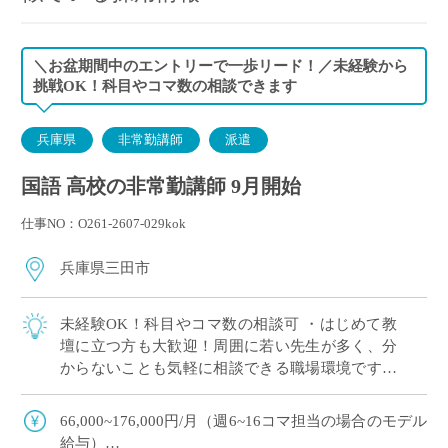
＼お盆期間中のエントリーで一歩リード！／未経験から
挑戦OK！科目やコマ数の相談できます
兵庫県
非常勤講師
派遣
国語 高校の非常勤講師 9月開始
仕事NO：O261-2607-029kok
兵庫県三田市
未経験OK！科目やコマ数の相談可 ・はじめて教
壇に立つ方も大歓迎！周囲に若い先生が多く、分
からないことも気軽に相談できる職場環境です。
・「高1のみ」「1科目だけ」といった担当の相談
も大歓迎！ご自身の得意やペースに合わせ […]
66,000~176,000円/月（週6~16コマ担当の場合のモデル
給与）