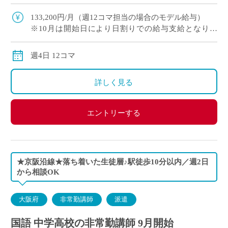
という希望もOK ・難関受験指導なし／落ち着い
た指導環境 ・新校舎も完 […]
133,200円/月（週12コマ担当の場合のモデル給与）
※10月は開始日により日割りでの給与支給となりま
す。
交通費別途交通費全額
週4日 12コマ
詳しく見る
エントリーする
★京阪沿線★落ち着いた生徒層♪駅徒歩10分以内／週2日
から相談OK
大阪府
非常勤講師
派遣
国語 中学高校の非常勤講師 9月開始