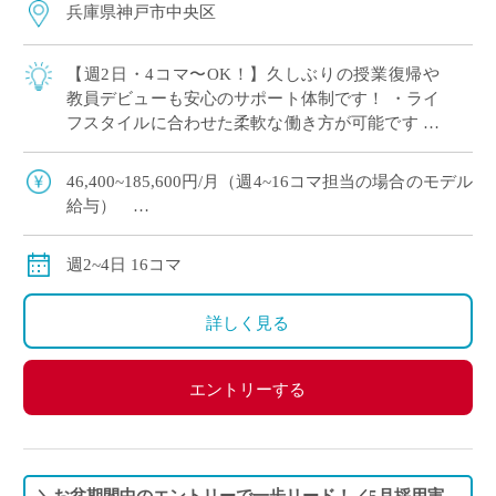
兵庫県神戸市中央区
【週2日・4コマ〜OK！】久しぶりの授業復帰や
教員デビューも安心のサポート体制です！ ・ライ
フスタイルに合わせた柔軟な働き方が可能です ・
ICT環境が整っており、最先端の指導スキルを身
につけ教員としてワンランク上を目指し […]
46,400~185,600円/月（週4~16コマ担当の場合のモデル
給与）
別途交通費全額支給
週2~4日 16コマ
詳しく見る
エントリーする
＼お盆期間中のエントリーで一歩リード！／5月採用実