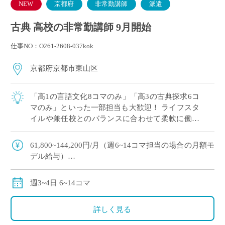
NEW
京都府
非常勤講師
派遣
古典 高校の非常勤講師 9月開始
仕事NO：O261-2608-037kok
京都府京都市東山区
「高1の言語文化8コマのみ」「高3の古典探求6コ
マのみ」といった一部担当も大歓迎！ ライフスタ
イルや兼任校とのバランスに合わせて柔軟に働け
ます。 ・月給61,800円〜144,200円（担当コマ数
に応じた支給）。 ご自 […]
61,800~144,200円/月（週6~14コマ担当の場合の月額モ
デル給与）
交通費別途全額支給
週3~4日 6~14コマ
詳しく見る