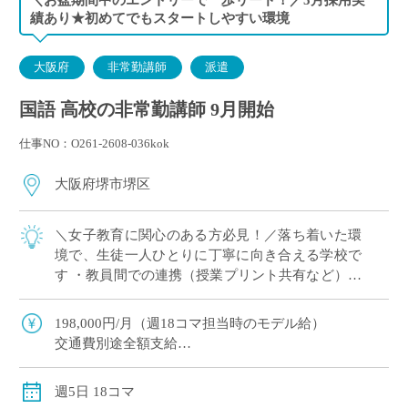
績あり★初めてでもスタートしやすい環境
大阪府
非常勤講師
派遣
国語 高校の非常勤講師 9月開始
仕事NO：O261-2608-036kok
大阪府堺市堺区
＼女子教育に関心のある方必見！／落ち着いた環
境で、生徒一人ひとりに丁寧に向き合える学校で
す ・教員間での連携（授業プリント共有など）も
充実 ・基礎学力の定着を重視。無理のない指導ス
タイルでご勤務いただけます ・美容・ファ […]
198,000円/月（週18コマ担当時のモデル給）
交通費別途全額支給
社会保険適用あり（週18コマご担当時）
週5日 18コマ