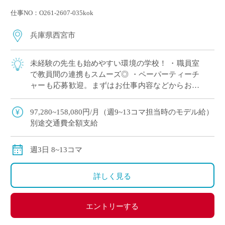
仕事NO：O261-2607-035kok
兵庫県西宮市
未経験の先生も始めやすい環境の学校！ ・職員室
で教員間の連携もスムーズ◎ ・ペーパーティーチ
ャーも応募歓迎。まずはお仕事内容などからお伝
えします ・カトリック校ならではの温かく穏やか
な校風 ・小・中・高と一貫した温かいコ […]
97,280~158,080円/月（週9~13コマ担当時のモデル給）
別途交通費全額支給
週3日 8~13コマ
詳しく見る
エントリーする