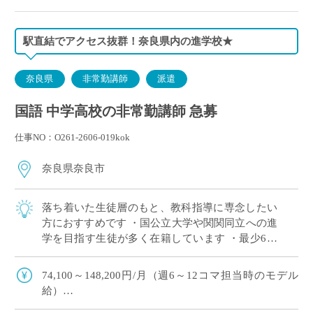
駅直結でアクセス抜群！奈良県内の進学校★
奈良県
非常勤講師
派遣
国語 中学高校の非常勤講師 急募
仕事NO：O261-2606-019kok
奈良県奈良市
落ち着いた生徒層のもと、教科指導に専念したい
方におすすめです ・国公立大学や関関同立への進
学を目指す生徒が多く在籍しています ・最少6コ
マからご担当可能！塾との兼務や扶養内勤務をご
希望の方にもおすすめです★ ・ご担当は中 […]
74,100～148,200円/月（週6～12コマ担当時のモデル
給）
※8月は日割での給与支給となります