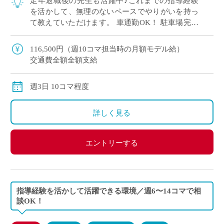
定年退職後の先生も活躍中♪これまでの指導経験
を活かして、無理のないペースでやりがいを持っ
て教えていただけます。 車通勤OK！ 駐車場完備
で毎日の通勤もラクラクです。 大学系列の多彩な
コース制！ 立命館コースやグローバル特 […]
116,500円（週10コマ担当時の月額モデル給）
交通費全額全額支給
週3日 10コマ程度
詳しく見る
エントリーする
指導経験を活かして活躍できる環境／週6〜14コマで相
談OK！