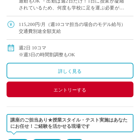
通勤もOK ・出勤は週2日だけ！1日に授業が凝縮
されているため、何度も学校に足を運ぶ必要があ
りません。 ・昔ながらのトーク＆チョーク授業ス
タイルOK、ICTを活用した授業展開O […]
115,200円/月（週10コマ担当の場合のモデル給与）
交通費別途全額支給
週2日 10コマ
※週3日の時間割調整もOK
詳しく見る
エントリーする
講座のご担当あり★授業スタイル・テスト実施はあなた
にお任せ！ご経験を活かせる現場です