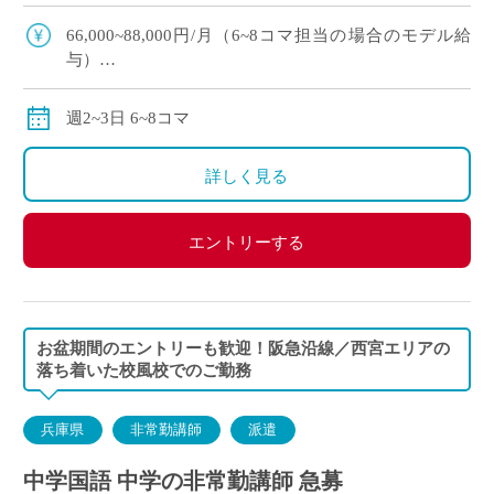
す★ ・JR福知山線沿線、最寄駅から徒歩10分の好
立地／車通勤も可能です ・イー・ス […]
66,000~88,000円/月（6~8コマ担当の場合のモデル給
与）
交通費別途全額支給
週2~3日 6~8コマ
詳しく見る
エントリーする
お盆期間のエントリーも歓迎！阪急沿線／西宮エリアの
落ち着いた校風校でのご勤務
兵庫県
非常勤講師
派遣
中学国語 中学の非常勤講師 急募