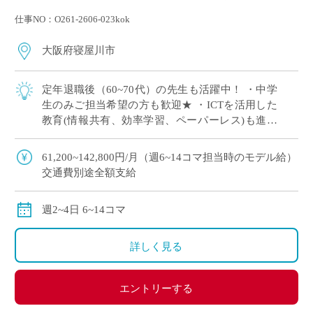
仕事NO：O261-2606-023kok
大阪府寝屋川市
定年退職後（60~70代）の先生も活躍中！ ・中学
生のみご担当希望の方も歓迎★ ・ICTを活用した
教育(情報共有、効率学習、ペーパーレス)も進ん
でいます ※活用必須ではございませんので、苦手
な先生も問題ございません ・カ […]
61,200~142,800円/月（週6~14コマ担当時のモデル給）
交通費別途全額支給
週2~4日 6~14コマ
詳しく見る
エントリーする