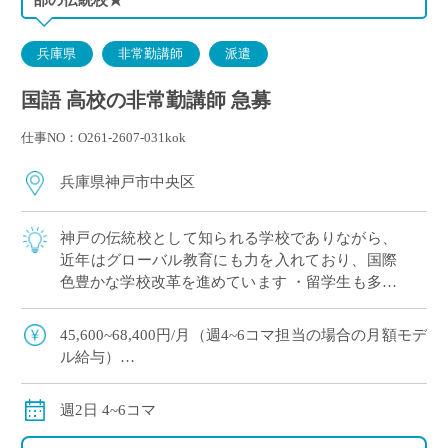
兵庫県
非常勤講師
派遣
国語 高校の非常勤講師 急募
仕事NO：O261-2607-031kok
兵庫県神戸市中央区
神戸の伝統校として知られる学校でありながら、
近年はグローバル教育にも力を入れており、国際
色豊かな学校改革を進めています ・留学生も多数
在籍しており、多様な文化や価値観に触れながら
ご勤務いただける環境です ・6月にもE-S […]
45,600~68,400円/月（週4~6コマ担当の場合の月額モデ
ル給与）
交通費別途全額支給
週2日 4~6コマ