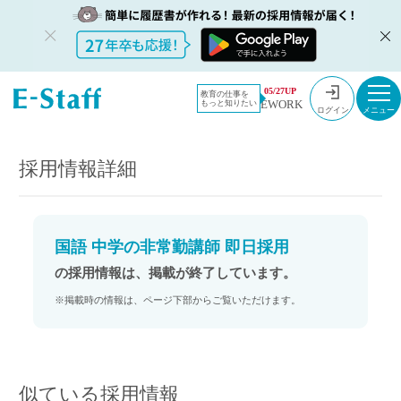
教員採用情
採用情報
05/27UP
教育の仕事を
EWORK
もっと知りたい
報のイー・
国語 中学の非常勤講師 即日採用
ログイン
スタッフ
TOP
採用情報詳細
国語 中学の非常勤講師 即日採用
の採用情報は、掲載が終了しています。
※掲載時の情報は、ページ下部からご覧いただけます。
似ている採用情報