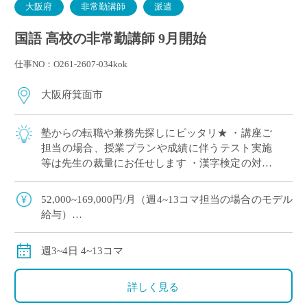
大阪府
非常勤講師
派遣
国語 高校の非常勤講師 9月開始
仕事NO：O261-2607-034kok
大阪府箕面市
塾からの転職や兼務先探しにピッタリ★ ・講座ご
担当の場合、授業プランや成績に伴うテスト実施
等は先生の裁量にお任せします ・漢字検定の対策
授業など、ご興味のある方ぜひエントリーくださ
い ・通常の国語科のご指導は、教科書レベ […]
52,000~169,000円/月（週4~13コマ担当の場合のモデル
給与）
交通費全額別途支給
週3~4日 4~13コマ
詳しく見る