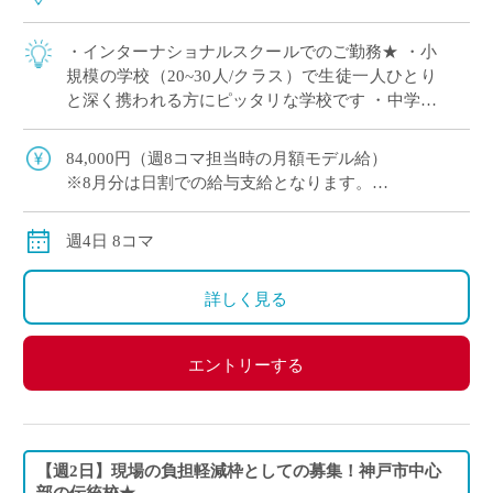
・インターナショナルスクールでのご勤務★ ・小
規模の学校（20~30人/クラス）で生徒一人ひとり
と深く携われる方にピッタリな学校です ・中学生
のみのご担当！高校のみ経験のある方も応募OK！
・イースタッフより4月開始の先 […]
84,000円（週8コマ担当時の月額モデル給）
※8月分は日割での給与支給となります。
交通費別途全額支給
週4日 8コマ
詳しく見る
エントリーする
【週2日】現場の負担軽減枠としての募集！神戸市中心
部の伝統校★