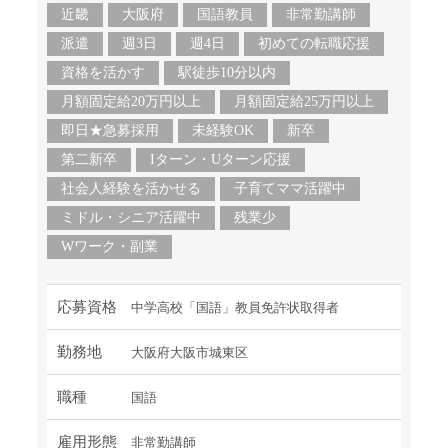
近畿
大阪府
国語教員
非常勤講師
派遣
週3日
週4日
初めての転職応援
資格を活かす
駅徒歩10分以内
月額固定給20万円以上
月額固定給25万円以上
即日★急募採用
未経験OK
新卒
第二新卒
Iターン・Uターン応援
社会人経験を活かせる
子育てママ活躍中
ミドル・シニア活躍中
残業少
Wワーク・副業
応募資格
中学高校「国語」教員免許状取得者
勤務地
大阪府大阪市城東区
職種
国語
雇用形態
非常勤講師