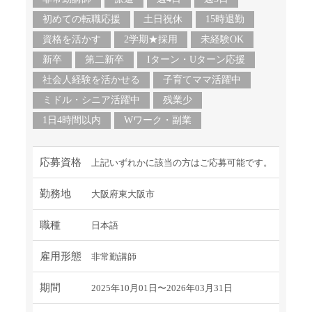
初めての転職応援
土日祝休
15時退勤
資格を活かす
2学期★採用
未経験OK
新卒
第二新卒
Iターン・Uターン応援
社会人経験を活かせる
子育てママ活躍中
ミドル・シニア活躍中
残業少
1日4時間以内
Wワーク・副業
応募資格
上記いずれかに該当の方はご応募可能です。
勤務地
大阪府東大阪市
職種
日本語
雇用形態
非常勤講師
期間
2025年10月01日〜2026年03月31日