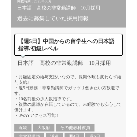
掲載時期：2025年06月
日本語 高校の非常勤講師 10月採用
過去に募集していた採用情報
【週5日】中国からの留学生への日本語
指導/初級レベル
日本語 高校の非常勤講師 10月採用
・月額固定の給与支払いなので、長期休暇も変わらず給
与支給♪
・週5日勤務！非常勤講師でガッツリ働きたい方歓迎で
す。
・10名前後の少人数指導です。
・複数の講師が在籍しているので、未経験でも安心して
働けます。
・3WAYアクセス可能！
近畿
大阪府
その他教科教員
非常勤講師
派遣
週4日
週5日